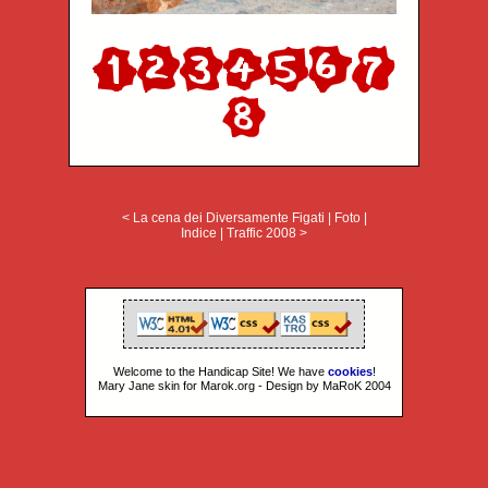
< La cena dei Diversamente Figati
|
Foto
|
Indice
|
Traffic 2008 >
Welcome to the Handicap Site! We have
cookies
!
Mary Jane skin for Marok.org - Design by MaRoK 2004