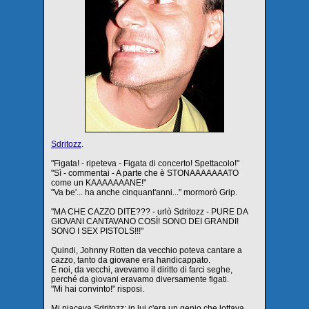
Sdritozz
.
"Figata! - ripeteva - Figata di concerto! Spettacolo!"
"Sì - commentai - A parte che è STONAAAAAAATO
come un KAAAAAAANE!"
"Va be'... ha anche cinquant'anni..." mormorò Grip.
"MA CHE CAZZO DITE??? - urlò Sdritozz - PURE DA
GIOVANI CANTAVANO COSÌ! SONO DEI GRANDI!
SONO I SEX PISTOLS!!!"
Quindi, Johnny Rotten da vecchio poteva cantare a
cazzo, tanto da giovane era handicappato.
E noi, da vecchi, avevamo il diritto di farci seghe,
perché da giovani eravamo diversamente figati.
"Mi hai convinto!" risposi.
Mi piaceva Sdritozz: in lui c'era un genio che lottava