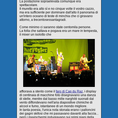
La postazione sopraelevata comunque era
spettacolare.
Il muretto era alto sì e no cinque volte il vostro cazzo,
ma era sufficiente per dominare dall'alto il panorama di
un'intero oceano di teste di minchia che ci giravano
attorno, a trecentosessantagradi.
Come minimo ci saranno state centomila persone.
La folla che saltava e pogava era un mare in tempesta,
il mixer un isolotto che
affiorava a stento come il
faro di Cap du Raz
, i display
di centinaia di macchine foto disegnavano una danza
di stelle, mentre dal basso mille narghilè suonati dal
vento diffondevano nell'aria diapositive chimiche di
alcool e fumo, istantanee di un mondo migliore.
In tanta poesia, l'unica nota stonata erano i palloncini
dei gagni skifosi che mi passavano davanti alla faccia...
però i maxischermi indugiavano sui primi piani della