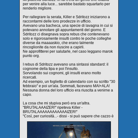
per venire alla luce... sarebbe bastato squartarlo per
renderlo migliore.
Per rallegrare la serata, Killer e Sdritozz iniziarono a
raccontarmi delle loro prodezze in ufficio.
Avevano una bacheca, una specie di lavagna in cui si
potevano annotare gli appuntamenti del giorno. E
Sdritozz ci disegnava sopra rebus che contenevano
solo e rigorosamente insulti contro le poche colleghe
diverse da maaaaskio, che erano talmente
rincoglionite da non riuscire a capirli.
Ne approfitterei per salutarle, nel caso leggano marok
punto org.
I rebus di Sdritozz avevano una sintassi standard: il
cognome della tipa e poi l'insulto.
Sorvolando sui cognomi, gli insulti erano molto
ricercati.
Ad esempio, un foglietto di calendario con su scritto "30
febbraio" e poi un'ala. Sommati, facevano MAI+ALA!
Nessuna donna del loro ufficio era riuscita a venirne a
capo.
La cosa che mi stupiva però era un'altra.
"BRUTALAAAIZER!" ripeteva Killer -
BRUTALAAAAAAAAAAAAIZER!"
"Così, per curiosità...- dissi - si può sapere che cazzo è