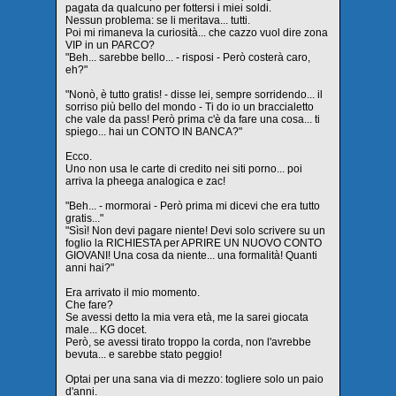
pagata da qualcuno per fottersi i miei soldi.
Nessun problema: se li meritava... tutti.
Poi mi rimaneva la curiosità... che cazzo vuol dire zona
VIP in un PARCO?
"Beh... sarebbe bello... - risposi - Però costerà caro,
eh?"
"Nonò, è tutto gratis! - disse lei, sempre sorridendo... il
sorriso più bello del mondo - Ti do io un braccialetto
che vale da pass! Però prima c'è da fare una cosa... ti
spiego... hai un CONTO IN BANCA?"
Ecco.
Uno non usa le carte di credito nei siti porno... poi
arriva la pheega analogica e zac!
"Beh... - mormorai - Però prima mi dicevi che era tutto
gratis..."
"Sìsì! Non devi pagare niente! Devi solo scrivere su un
foglio la RICHIESTA per APRIRE UN NUOVO CONTO
GIOVANI! Una cosa da niente... una formalità! Quanti
anni hai?"
Era arrivato il mio momento.
Che fare?
Se avessi detto la mia vera età, me la sarei giocata
male... KG docet.
Però, se avessi tirato troppo la corda, non l'avrebbe
bevuta... e sarebbe stato peggio!
Optai per una sana via di mezzo: togliere solo un paio
d'anni.