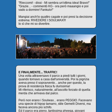
"Rieccomi! - dissi - Mi sembra un'ottima idea! Bravo!"
"Grazie... - commentò KG - ora però maaangio e poi
vado a dormire! Fankulo!"
Mangiai anch'io quattro cagate e poi presi la decisione
estrema: RIVEDERE I SOULWAX!!!
Io sì che mi so divertire.
E FINALMENTE... TRAFFIC!
Una volta attraversavo il parco a piedi tutti i giorni,
quando tornavo a casa dall'università. Poi la pigrizia
aveva preso il sopravvento... anche per questo, la
prova di resistenza fisica fu durissima!
Mi riferisco, naturalmente, all'ascolto forzato di quella
merda che arrivava dal palco.
Però non erano i Soulwax... erano PEGGIO. Facevano
una specie di hipop tamarro, stile Gemelli Diversi, ma
faceva ancora più schifo.
Ed il parco era pieno, tantissima pheega, giovani