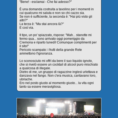
"Bene! - esclamai - Che fai adesso?"
È una domanda costruita a tavolino per i momenti in
cui qualcuno mi saluta e non so chi cazzo sia.
Se non è sufficiente, la seconda è: "Hai più visto gli
altri?"
La terza è: "Ma stai ancora là?"
E così via.
Il tipo, un po' spiazzato, rispose: "Mah... stanotte mi
fermo qua... sono arrivato oggi pomeriggio da
Cremona e riparto lunedì! Comunque complimenti per
il sito!"
Pericolo scampato: i frutti della grande Rete
ammettono l'ignoranza.
Lo sconosciuto mi offrì da bere il suo liquido ignoto,
che si rivelò essere un cocktail di alcool puro mischiato
a qualcosa di illegale.
Dietro di me, un gruppo di ragazzine inglesi urlettava e
danzava nel fango. Non c'era musica, cantavano loro,
ubriache.
Ero nel posto giusto al momento giusto... la vita ogni
tanto sa essere meravigliosa.