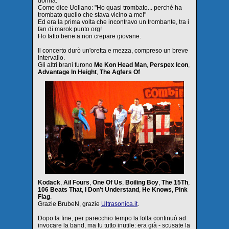
donna.
Come dice Uollano: "Ho quasi trombato... perché ha
trombato quello che stava vicino a me!"
Ed era la prima volta che incontravo un trombante, tra i
fan di marok punto org!
Ho fatto bene a non crepare giovane.
Il concerto durò un'oretta e mezza, compreso un breve
intervallo.
Gli altri brani furono
Me Kon Head Man
,
Perspex Icon
,
Advantage In Height
,
The Agfers Of
Kodack
,
Ail Fours
,
One Of Us
,
Boiling Boy
,
The 15Th
,
106 Beats That
,
I Don't Understand
,
He Knows
,
Pink
Flag
.
Grazie BrubeN, grazie
Ultrasonica.it
.
Dopo la fine, per parecchio tempo la folla continuò ad
invocare la band, ma fu tutto inutile: era già - scusate la