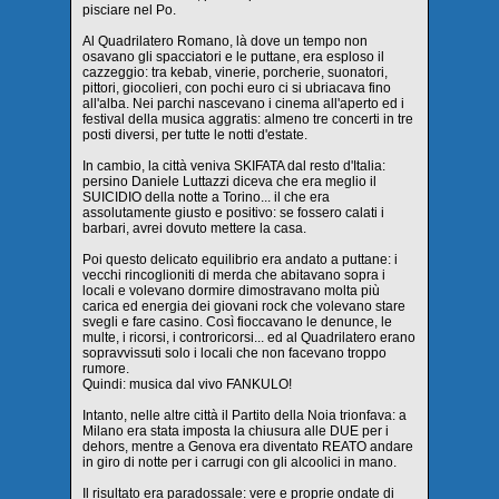
pisciare nel Po.
Al Quadrilatero Romano, là dove un tempo non
osavano gli spacciatori e le puttane, era esploso il
cazzeggio: tra kebab, vinerie, porcherie, suonatori,
pittori, giocolieri, con pochi euro ci si ubriacava fino
all'alba. Nei parchi nascevano i cinema all'aperto ed i
festival della musica aggratis: almeno tre concerti in tre
posti diversi, per tutte le notti d'estate.
In cambio, la città veniva SKIFATA dal resto d'Italia:
persino Daniele Luttazzi diceva che era meglio il
SUICIDIO della notte a Torino... il che era
assolutamente giusto e positivo: se fossero calati i
barbari, avrei dovuto mettere la casa.
Poi questo delicato equilibrio era andato a puttane: i
vecchi rincoglioniti di merda che abitavano sopra i
locali e volevano dormire dimostravano molta più
carica ed energia dei giovani rock che volevano stare
svegli e fare casino. Così fioccavano le denunce, le
multe, i ricorsi, i controricorsi... ed al Quadrilatero erano
sopravvissuti solo i locali che non facevano troppo
rumore.
Quindi: musica dal vivo FANKULO!
Intanto, nelle altre città il Partito della Noia trionfava: a
Milano era stata imposta la chiusura alle DUE per i
dehors, mentre a Genova era diventato REATO andare
in giro di notte per i carrugi con gli alcoolici in mano.
Il risultato era paradossale: vere e proprie ondate di