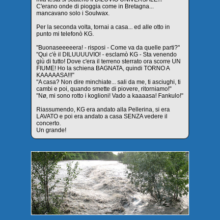
C'erano onde di pioggia come in Bretagna...
mancavano solo i Soulwax.
Per la seconda volta, tornai a casa... ed alle otto in
punto mi telefonò KG.
"Buonaseeeeera! - risposi - Come va da quelle parti?"
"Qui c'è il DILUUUUVIO! - esclamò KG - Sta venendo
giù di tutto! Dove c'era il terreno sterrato ora scorre UN
FIUME! Ho la schiena BAGNATA, quindi TORNO A
KAAAAASA!!!"
"A casa? Non dire minchiate... sali da me, ti asciughi, ti
cambi e poi, quando smette di piovere, ritorniamo!"
"Nø, mi sono rotto i koglioni! Vado a kaaaasa! Fankulo!"
Riassumendo, KG era andato alla Pellerina, si era
LAVATO e poi era andato a casa SENZA vedere il
concerto.
Un grande!