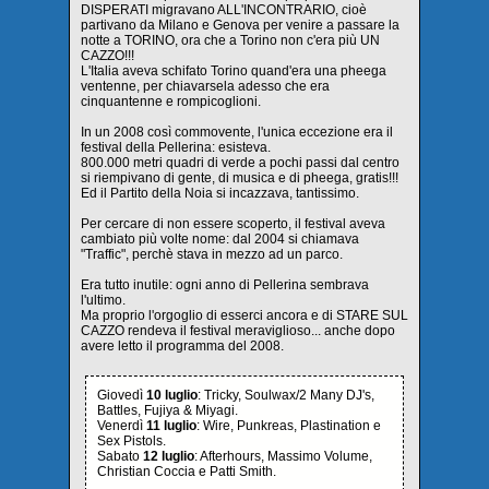
DISPERATI migravano ALL'INCONTRARIO, cioè
partivano da Milano e Genova per venire a passare la
notte a TORINO, ora che a Torino non c'era più UN
CAZZO!!!
L'Italia aveva schifato Torino quand'era una pheega
ventenne, per chiavarsela adesso che era
cinquantenne e rompicoglioni.
In un 2008 così commovente, l'unica eccezione era il
festival della Pellerina: esisteva.
800.000 metri quadri di verde a pochi passi dal centro
si riempivano di gente, di musica e di pheega, gratis!!!
Ed il Partito della Noia si incazzava, tantissimo.
Per cercare di non essere scoperto, il festival aveva
cambiato più volte nome: dal 2004 si chiamava
"Traffic", perchè stava in mezzo ad un parco.
Era tutto inutile: ogni anno di Pellerina sembrava
l'ultimo.
Ma proprio l'orgoglio di esserci ancora e di STARE SUL
CAZZO rendeva il festival meraviglioso... anche dopo
avere letto il programma del 2008.
Giovedì
10 luglio
: Tricky, Soulwax/2 Many DJ's,
Battles, Fujiya & Miyagi.
Venerdì
11 luglio
: Wire, Punkreas, Plastination e
Sex Pistols.
Sabato
12 luglio
: Afterhours, Massimo Volume,
Christian Coccia e Patti Smith.