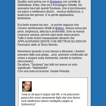
Quattro anni prima ero in
Bretagna
con un'elite di
intellettuali: Killer, Grip ed il Kompagno Gillette. Ed
avevamo beccato questi Soulwax, che si picchiavano
sul palco e mettevano dischi... musica elettronica, o
qualcosa del genere. E la gente applaudiva,
tantissimo.
Era bello essere tra loro... le poche ragazze che
c'erano sembravano ritratti di
Botero
, misura unica per
peso, larghezza, altezza e profondità. Solo la massa
corporea variava, perché ogni tanto sboccavano.
Tutto il resto erano maaaaaaski ubriachi che
APPLAUDIVANO GENTE CHE METTEVA SU DISCHI!
Facevano skifo al Terzo Mondo.
Nemmeno quando si era messo a diluviare, i bretoni
avevano fatto una piega... anzi, avevano continuato ad
urlare e pogare sulla mmmerda, mentre le lardose
sboccavano.
Da allora, "Soulwax" per tutti noi aveva un solo
significato: "Skiiiiiiiiiiifo!".
Con una sola eccezione: l'anale Pelodia.
"cmq io sti qua li seguo dal 98. e mi piacciono
parecchio sono veramente fighi dal vivo fanno
rock elettronico fanno molteplici pippe ai
Subsonica"
.