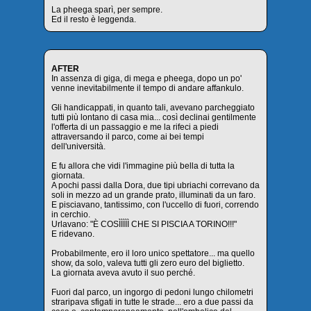
La pheega sparì, per sempre.
Ed il resto è leggenda.
AFTER
In assenza di giga, di mega e pheega, dopo un po'
venne inevitabilmente il tempo di andare affankulo.
Gli handicappati, in quanto tali, avevano parcheggiato
tutti più lontano di casa mia... così declinai gentilmente
l'offerta di un passaggio e me la rifeci a piedi
attraversando il parco, come ai bei tempi
dell'università.
E fu allora che vidi l'immagine più bella di tutta la
giornata.
A pochi passi dalla Dora, due tipi ubriachi correvano da
soli in mezzo ad un grande prato, illuminati da un faro.
E pisciavano, tantissimo, con l'uccello di fuori, correndo
in cerchio.
Urlavano: "È COSÌÌÌÌÌ CHE SI PISCIA A TORINO!!!"
E ridevano.
Probabilmente, ero il loro unico spettatore... ma quello
show, da solo, valeva tutti gli zero euro del biglietto.
La giornata aveva avuto il suo perché.
Fuori dal parco, un ingorgo di pedoni lungo chilometri
straripava sfigati in tutte le strade... ero a due passi da