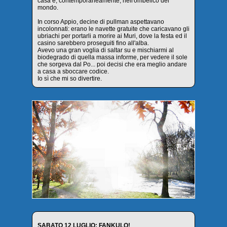
casa e, contemporaneamente, nell'ombelico del
mondo.
In corso Appio, decine di pullman aspettavano
incolonnati: erano le navette gratuite che caricavano gli
ubriachi per portarli a morire ai Muri, dove la festa ed il
casino sarebbero proseguiti fino all'alba.
Avevo una gran voglia di saltar su e mischiarmi al
biodegrado di quella massa informe, per vedere il sole
che sorgeva dal Po... poi decisi che era meglio andare
a casa a sboccare codice.
Io sì che mi so divertire.
SABATO 12 LUGLIO: FANKULO!