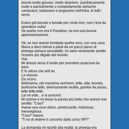
donne molto giovani, molto straniere, asintoticamente
nude e parzialmente o completamente ubriache
cantavano, ballavano e pogavano nell'erba. In tutti i
sensi.
Erano già bevute e fumate per conto loro, non c'era da
spendere nulla!
Se quello non era il Paradiso, ne era una buona
approssimazione.
Ok, se non avessi trombato quella sera, con una casa
libera a dieci minuti a piedi da un parco pieno di
pheega ubriaca senzatetto, mi sarei veramente sentito
l'essere più sfigato del mondo.
Via!
Mi diressi verso il lurido per prendere qualcosa da
bere.
E fu allora che vidi lei.
La visione.
Da vicino.
Bellissima, età massima vent'anni, tette, alta, bionda,
tantissime tette, diversamente vestita, gambe da paura,
tette tette tette.
Lei mi vide... e si avvicinò.
Mi sorrise e mi disse la parola più bella che avessi mai
sentito: "Ciao!"
Aveva una voce dolce, ammiccante, maliziosa,
meravigliosa.
"Ciao!" risposi.
"Ti va di vedere il concerto dalla zona VIP?"
La domanda mi riportò alla realtà: la pheega era