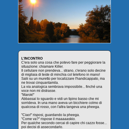
L'INCONTRO
C'era solo una cosa che potevo fare per peggiorare la
situazione: chiamare Killer.
Il cellulare non prendeva... strano, c'erano solo decine
di migliaia di teste di minchia col telefono in mano!
Salii su un muretto per localizzare l'handicappato, ma
ne trovai cinquantamila.
La via analogica sembrava impossibile... finché una
voce non mi distrasse.
"Marok!"
Abbassai lo sguardo e vidi un tipino basso che mi
sorrideva. In una mano aveva un bicchiere colmo di
qualcosa di rosso, con l'altra tangeva una pheega.
"Ciao!" risposi, guardando la pheega.
"Come va?" rispose il maaaaaskio.
Per qualche secondo cercai di capire chi cazzo fosse...
poi decisi di assecondarlo.