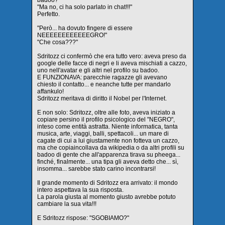
"Ma no, ci ha solo parlato in chat!!!"
Perfetto.
"Però... ha dovuto fingere di essere
NEEEEEEEEEEEEGRO!"
"Che cosa???"
Sdritozz ci confermò che era tutto vero: aveva preso da
google delle facce di negri e li aveva mischiati a cazzo,
uno nell'avatar e gli altri nel profilo su badoo.
E FUNZIONAVA: parecchie ragazze gli avevano
chiesto il contatto... e neanche tutte per mandarlo
affankulo!
Sdritozz meritava di diritto il Nobel per l'Internet.
E non solo: Sdritozz, oltre alle foto, aveva iniziato a
copiare persino il profilo psicologico del "NEGRO",
inteso come entità astratta. Niente informatica, tanta
musica, arte, viaggi, balli, spettacoli... un mare di
cagate di cui a lui giustamente non fotteva un cazzo,
ma che copiaincollava da wikipedia o da altri profili su
badoo di gente che all'apparenza tirava su pheega...
finché, finalmente... una tipa gli aveva detto che... sì,
insomma... sarebbe stato carino incontrarsi!
Il grande momento di Sdritozz era arrivato: il mondo
intero aspettava la sua risposta.
La parola giusta al momento giusto avrebbe potuto
cambiare la sua vita!!!
E Sdritozz rispose: "SGOBIAMO?"