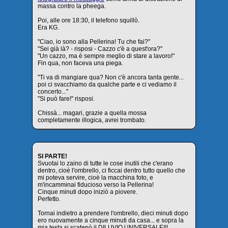
massa contro la pheega.
Poi, alle ore 18:30, il telefono squillò.
Era KG.
"Ciao, io sono alla Pellerina! Tu che fai?"
"Sei già là? - risposi - Cazzo c'è a quest'ora?"
"Un cazzo, ma è sempre meglio di stare a lavoro!"
Fin qua, non faceva una piega.
"Ti va di mangiare qua? Non c'è ancora tanta gente...
poi ci svacchiamo da qualche parte e ci vediamo il
concerto..."
"Si può fare!" risposi.
Chissà... magari, grazie a quella mossa
completamente illogica, avrei trombato.
SI PARTE!
Svuotai lo zaino di tutte le cose inutili che c'erano
dentro, cioè l'ombrello, ci ficcai dentro tutto quello che
mi poteva servire, cioè la macchina foto, e
m'incamminai fiducioso verso la Pellerina!
Cinque minuti dopo iniziò a piovere.
Perfetto.
Tornai indietro a prendere l'ombrello, dieci minuti dopo
ero nuovamente a cinque minuti da casa... e sopra la
mia testa si scatenò il DILUVIO UNIVERSALE!!!