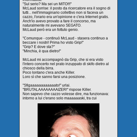
"Sul serio? Ma sei un MITO!!!"
McLaud sorrise: il posto da ricercatore era il sogno di
tutti... nell'immaginario collettivo non si faceva un
cazzo, l'orario era un'opinione e c'era Internet gratis.
Anch'io avevo provato a fare il concorso, ma
naturalmente mi avevano SEGATO.
McLaud però era un fottuto genio.
"Comunque - continuò McLaud - stasera continuo a
beccare i nostri! Prima ho visto Grip!"
"Grip? E dove sta?"
"Minchia, è qua dietro!"
McLaud mi accompagnò da Grip, che si era visto
l'intero concerto nel prato inzuppato di skifo dietro al
chiosco della birra.
Poco lontano c'era anche Killer.
Loro sì che sanno farsi una posizione.
"Sfigaaaaaaaaaaaato!" urlai.
"BRUTALAAAAAAAAIZER!" rispose Killer.
Non sapevo che cazzo volesse dire, ma funzionava:
intorno a lui c'erano solo maaaaaaski, tra cui