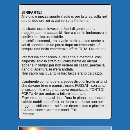
SI RIPARTE!
Alle otto e mezza spuntò il sole e, per la terza volta nel
giro di due ore, mi avviai verso la Pellerina.
Le strade erano invase da fiumi di gente, per la
maggior parte maaaaaski. Non a caso in lontananza si
sentiva musica ascoltabile.
Lo schifo, semmai, era a valle: sarà capitato anche a
voi di scendere in un parco dopo un temporale... è
sempre una bella esperienza: c'è MERDA! Ovunque!!!
Per fortuna conoscevo la Pellerina a memoria, così
calpestai solo lo strato più consistente ed arrivai
appena in tempo per non vedere un cazzo, perché la
band di apertura se n'era andata.
Non saprò mai quanto le loro facce erano da cazzo.
L'ambiente comunque era suggestivo: di fronte ai luridi
che davano birre e panini c'erano FOSSATI, con tanto
di coccodrilli, e la gente aveva organizzato PONTI DI
FORTUNA per andare a fottere le porcate.
Eravamo a due passi dalla Dora in piena, i prati erano
sabbie mobili, non c'era un riparo che fosse uno nel
raggio di chilometri... se fosse ricominciato a piovere in
maniera secca saremmo morti. Tutti.
Peccato.