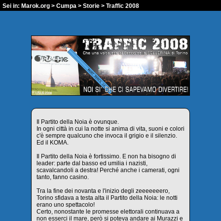
Sei in:
Marok.org
>
Cumpa
>
Storie
> Traffic 2008
Il Partito della Noia è ovunque.
In ogni città in cui la notte si anima di vita, suoni e colori
c'è sempre qualcuno che invoca il grigio e il silenzio.
Ed il KOMA.
Il Partito della Noia è fortissimo. E non ha bisogno di
leader: parte dal basso ed umilia i nazisti,
scavalcandoli a destra! Perché anche i camerati, ogni
tanto, fanno casino.
Tra la fine dei novanta e l'inizio degli zeeeeeeero,
Torino sfidava a testa alta il Partito della Noia: le notti
erano uno spettacolo!
Certo, nonostante le promesse elettorali continuava a
non esserci il mare, però si poteva andare ai Murazzi e