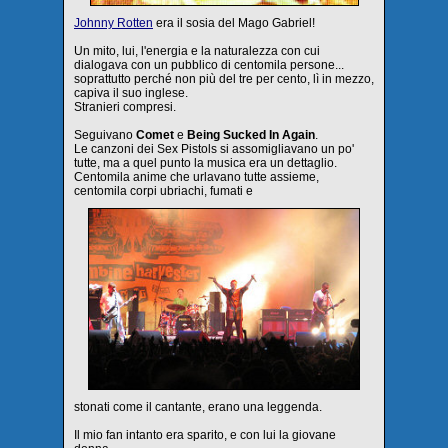
Johnny Rotten
era il sosia del Mago Gabriel!
Un mito, lui, l'energia e la naturalezza con cui
dialogava con un pubblico di centomila persone...
soprattutto perché non più del tre per cento, lì in mezzo,
capiva il suo inglese.
Stranieri compresi.
Seguivano
Comet
e
Being Sucked In Again
.
Le canzoni dei Sex Pistols si assomigliavano un po'
tutte, ma a quel punto la musica era un dettaglio.
Centomila anime che urlavano tutte assieme,
centomila corpi ubriachi, fumati e
stonati come il cantante, erano una leggenda.
Il mio fan intanto era sparito, e con lui la giovane