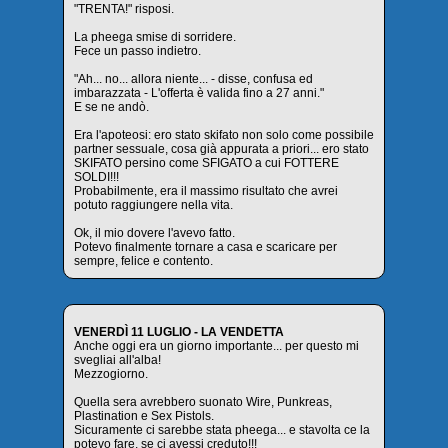
"TRENTA!" risposi.
La pheega smise di sorridere.
Fece un passo indietro.
"Ah... no... allora niente... - disse, confusa ed
imbarazzata - L'offerta è valida fino a 27 anni."
E se ne andò.
Era l'apoteosi: ero stato skifato non solo come possibile
partner sessuale, cosa già appurata a priori... ero stato
SKIFATO persino come SFIGATO a cui FOTTERE
SOLDI!!!
Probabilmente, era il massimo risultato che avrei
potuto raggiungere nella vita.
Ok, il mio dovere l'avevo fatto.
Potevo finalmente tornare a casa e scaricare per
sempre, felice e contento.
VENERDÌ 11 LUGLIO - LA VENDETTA
Anche oggi era un giorno importante... per questo mi
svegliai all'alba!
Mezzogiorno.
Quella sera avrebbero suonato Wire, Punkreas,
Plastination e Sex Pistols.
Sicuramente ci sarebbe stata pheega... e stavolta ce la
potevo fare, se ci avessi creduto!!!