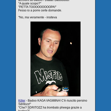
"A quale scopo?"
"PETTA TOOOOOOOOOPA!"
Fesso io a porre certe domande.
"No, ma veramente - insiteva
Killer
- Badoo KAGA VAGIIIIINA! C'è riuscito persino
Sdritozz!"
"Che? SDRITOZZ ha trombato pheega grazie a
badoo?"