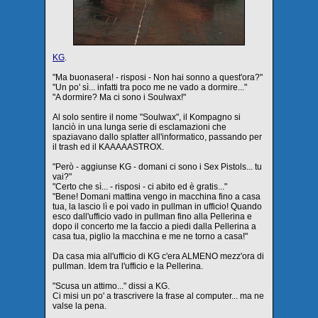
KG
.
"Ma buonasera! - risposi - Non hai sonno a quest'ora?"
"Un po' sì... infatti tra poco me ne vado a dormire..."
"A dormire? Ma ci sono i Soulwax!"
Al solo sentire il nome "Soulwax", il Kompagno si
lanciò in una lunga serie di esclamazioni che
spaziavano dallo splatter all'informatico, passando per
il trash ed il KAAAAASTROX.
"Però - aggiunse KG - domani ci sono i Sex Pistols... tu
vai?"
"Certo che sì... - risposi - ci abito ed è gratis..."
"Bene! Domani mattina vengo in macchina fino a casa
tua, la lascio lì e poi vado in pullman in ufficio! Quando
esco dall'ufficio vado in pullman fino alla Pellerina e
dopo il concerto me la faccio a piedi dalla Pellerina a
casa tua, piglio la macchina e me ne torno a casa!"
Da casa mia all'ufficio di KG c'era ALMENO mezz'ora di
pullman. Idem tra l'ufficio e la Pellerina.
"Scusa un attimo..." dissi a KG.
Ci misi un po' a trascrivere la frase al computer... ma ne
valse la pena.