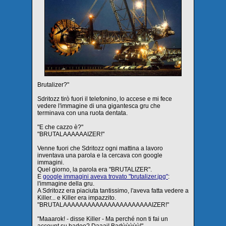
Brutalizer?"
Sdritozz tirò fuori il telefonino, lo accese e mi fece
vedere l'immagine di una gigantesca gru che
terminava con una ruota dentata.
"E che cazzo è?"
"BRUTALAAAAAAIZER!"
Venne fuori che Sdritozz ogni mattina a lavoro
inventava una parola e la cercava con google
immagini.
Quel giorno, la parola era "BRUTALIZER".
E
google immagini aveva trovato "brutalizer.jpg"
:
l'immagine della gru.
A Sdritozz era piaciuta tantissimo, l'aveva fatta vedere a
Killer... e Killer era impazzito.
"BRUTALAAAAAAAAAAAAAAAAAAAAAAIZER!"
"Maaarok! - disse Killer - Ma perché non ti fai un
account su badoo? Daaai! Badùùùùù!"