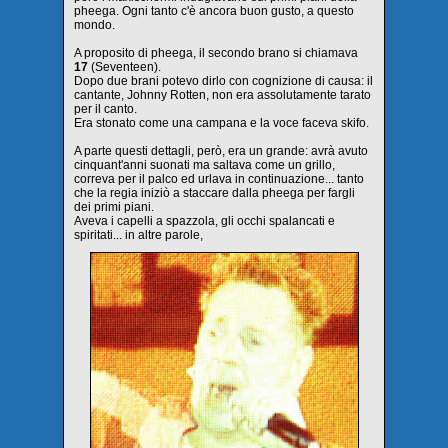
pheega. Ogni tanto c'è ancora buon gusto, a questo
mondo.
A proposito di pheega, il secondo brano si chiamava
17
(Seventeen).
Dopo due brani potevo dirlo con cognizione di causa: il
cantante, Johnny Rotten, non era assolutamente tarato
per il canto.
Era stonato come una campana e la voce faceva skifo.
A parte questi dettagli, però, era un grande: avrà avuto
cinquant'anni suonati ma saltava come un grillo,
correva per il palco ed urlava in continuazione... tanto
che la regia iniziò a staccare dalla pheega per fargli
dei primi piani.
Aveva i capelli a spazzola, gli occhi spalancati e
spiritati... in altre parole,