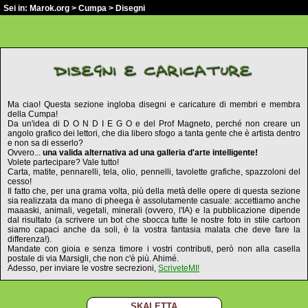
Sei in:
Marok.org
>
Cumpa
> Disegni
Ma ciao! Questa sezione ingloba disegni e caricature di membri e membra
della Cumpa!
Da un'idea di D O N D I E G O e del Prof Magneto, perché non creare un
angolo grafico dei lettori, che dia libero sfogo a tanta gente che è artista dentro
e non sa di esserlo?
Ovvero...
una valida alternativa ad una galleria d'arte intelligente!
Volete partecipare? Vale tutto!
Carta, matite, pennarelli, tela, olio, pennelli, tavolette grafiche, spazzoloni del
cesso!
Il fatto che, per una grama volta, più della metà delle opere di questa sezione
sia realizzata da mano di pheega è assolutamente casuale: accettiamo anche
maaaski, animali, vegetali, minerali (ovvero, l'IA) e la pubblicazione dipende
dal risultato (a scrivere un bot che sbocca tutte le nostre foto in stile cartoon
siamo capaci anche da soli, è la vostra fantasia malata che deve fare la
differenza!).
Mandate con gioia e senza timore i vostri contributi, però non alla casella
postale di via Marsigli, che non c'è più. Ahimé.
Adesso, per inviare le vostre secrezioni,
ScriveteMI!
SKALETTA