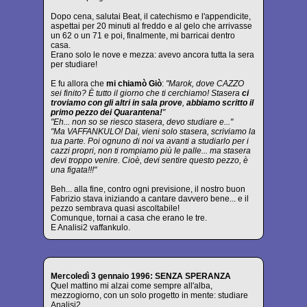
Dopo cena, salutai Beat, il catechismo e l'appendicite,
aspettai per 20 minuti al freddo e al gelo che arrivasse
un 62 o un 71 e poi, finalmente, mi barricai dentro
casa.
Erano solo le nove e mezza: avevo ancora tutta la sera
per studiare!
E fu allora che
mi chiamò Giò
:
"Marok, dove CAZZO
sei finito? È tutto il giorno che ti cerchiamo! Stasera
ci
troviamo con gli altri in sala prove
,
abbiamo scritto il
primo pezzo dei Quarantena!
"
"Eh... non so se riesco stasera, devo studiare e..."
"Ma VAFFANKULO! Dai, vieni solo stasera, scriviamo la
tua parte. Poi ognuno di noi va avanti a studiarlo per i
cazzi propri, non ti rompiamo più le palle... ma stasera
devi troppo venire. Cioè, devi sentire questo pezzo, è
una figata!!!"
Beh... alla fine, contro ogni previsione, il nostro buon
Fabrizio stava iniziando a cantare davvero bene... e il
pezzo sembrava quasi ascoltabile!
Comunque, tornai a casa che erano le tre.
E Analisi2 vaffankulo.
Mercoledì 3 gennaio 1996: SENZA SPERANZA
Quel mattino mi alzai come sempre all'alba,
mezzogiorno, con un solo progetto in mente: studiare
Analisi2.