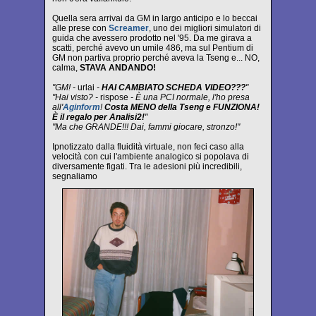
Quella sera arrivai da GM in largo anticipo e lo beccai
alle prese con
Screamer
, uno dei migliori simulatori di
guida che avessero prodotto nel '95. Da me girava a
scatti, perché avevo un umile 486, ma sul Pentium di
GM non partiva proprio perché aveva la Tseng e... NO,
calma,
STAVA ANDANDO!
"GM! -
urlai
-
HAI CAMBIATO SCHEDA VIDEO???
"
"Hai visto? -
rispose
- È una PCI normale, l'ho presa
all'
Aginform
!
Costa MENO della Tseng e FUNZIONA!
È il regalo per Analisi2!
"
"Ma che GRANDE!!! Dai, fammi giocare, stronzo!"
Ipnotizzato dalla fluidità virtuale, non feci caso alla
velocità con cui l'ambiente analogico si popolava di
diversamente figati. Tra le adesioni più incredibili,
segnaliamo