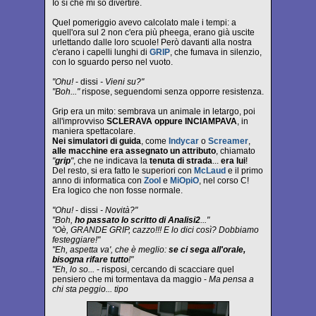
Io sì che mi so divertire.
Quel pomeriggio avevo calcolato male i tempi: a
quell'ora sul 2 non c'era più pheega, erano già uscite
urlettando dalle loro scuole! Però davanti alla nostra
c'erano i capelli lunghi di
GRIP
, che fumava in silenzio,
con lo sguardo perso nel vuoto.
"Ohu!
- dissi
- Vieni su?"
"Boh..."
rispose, seguendomi senza opporre resistenza.
Grip era un mito: sembrava un animale in letargo, poi
all'improvviso
SCLERAVA oppure INCIAMPAVA
, in
maniera spettacolare.
Nei simulatori di guida
, come
Indycar
o
Screamer
,
alle macchine era assegnato un attributo
, chiamato
"
grip
"
, che ne indicava la
tenuta di strada
...
era lui
!
Del resto, si era fatto le superiori con
McLaud
e il primo
anno di informatica con
Zool
e
MiOpiO
, nel corso C!
Era logico che non fosse normale.
"Ohu!
- dissi
- Novità?"
"Boh,
ho passato lo scritto di Analisi2
..."
"Oè, GRANDE GRIP, cazzo!!! E lo dici così? Dobbiamo
festeggiare!"
"Eh, aspetta va', che è meglio:
se ci sega all'orale,
bisogna rifare tutto
!"
"Eh, lo so...
- risposi, cercando di scacciare quel
pensiero che mi tormentava da maggio -
Ma pensa a
chi sta peggio... tipo