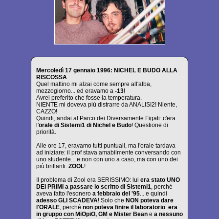
Mercoledì 17 gennaio 1996: NICHEL E BUDO ALLA
RISCOSSA
Quel mattino mi alzai come sempre all'alba,
mezzogiorno... ed eravamo a
-13
!
Avrei preferito che fosse la temperatura.
NIENTE mi doveva più distrarre da ANALISI2! Niente,
CAZZO!
Quindi, andai al Parco dei Diversamente Figati: c'era
l'
orale di Sistemi1 di Nichel e Budo
! Questione di
priorità.
Alle ore 17, eravamo tutti puntuali, ma l'orale tardava
ad iniziare: il prof stava amabilmente conversando con
uno studente... e non con uno a caso, ma con uno dei
più brillanti:
ZOOL
!
Il problema di Zool era SERISSIMO: lui
era stato UNO
DEI PRIMI a passare lo scritto di Sistemi1
, perché
aveva fatto l'esonero
a febbraio del '95
... e quindi
adesso GLI SCADEVA
! Solo che
NON poteva dare
l'ORALE
, perché
non poteva finire il laboratorio
:
era
in gruppo con MiOpiO, GM e Mister Bean
e
a nessuno