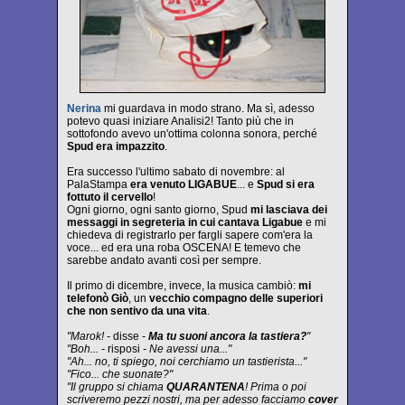
Nerina
mi guardava in modo strano. Ma sì, adesso
potevo quasi iniziare Analisi2! Tanto più che in
sottofondo avevo un'ottima colonna sonora, perché
Spud era impazzito
.
Era successo l'ultimo sabato di novembre: al
PalaStampa
era venuto LIGABUE
... e
Spud si era
fottuto il cervello
!
Ogni giorno, ogni santo giorno, Spud
mi lasciava dei
messaggi in segreteria in cui cantava Ligabue
e mi
chiedeva di registrarlo per fargli sapere com'era la
voce... ed era una roba OSCENA! E temevo che
sarebbe andato avanti così per sempre.
Il primo di dicembre, invece, la musica cambiò:
mi
telefonò Giò
, un
vecchio compagno delle superiori
che non sentivo da una vita
.
"Marok! -
disse
-
Ma tu suoni ancora la tastiera?
"
"Boh... -
risposi
- Ne avessi una..."
"Ah... no, ti spiego, noi cerchiamo un tastierista..."
"Fico... che suonate?"
"Il gruppo si chiama
QUARANTENA
! Prima o poi
scriveremo pezzi nostri, ma per adesso facciamo
cover