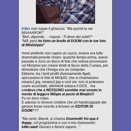
Killer
non ruppe il ghiaccio:
"Ma quindi tu sei
MAAAAROK!"
"Beh, dipende... -
risposi
- Ti devo dei soldi?"
"NØ, però
ho fatto un livello di DOOM con le tue foto
di Miòòòòpio!
"
Avrei preferito non capire un cazzo, invece era tutto
drammaticamente chiaro: qualche tempo prima, avevo
passato a Joco un disco di foto che voleva processare
col Morpher per creare ibridi di facce della Cumpa, per
dimostrare che l'Amiga era un computer.
Ebbene, tra i tanti profili diversamente figati,
spiccavano le foto di MiOpìO, che si chiamavano
miopio1.jpg
,
miopio2.jpg
e così via: non si potevano
usare accentate, altrimenti sokava il DOS... ma
credevo che a NESSUNO sarebbe mai venuto in
mente di leggere Miòpio al posto di Miopìo!!!
Fu un duro colpo.
E adesso io dovevo credere che un handicappato del
genere fosse riuscito a trovare un
EDITOR DI
DOOM
???
"Ma certo, Marok, si chiama
Doomedit
!
Ho qua il
floppy
, col programma e con il mio liveeeeello:
killer.wad
! Giocaci e fammi sapere..."