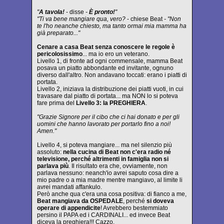
"
A tavola!
- disse
-
È pronto!
"
"Ti va bene mangiare qua, vero?
- chiese Beat
- "Non
te l'ho neanche chiesto, ma tanto ormai mia mamma ha
già preparato..."
Cenare a casa Beat senza conoscere le regole è
pericolosissimo
... ma io ero un veterano.
Livello 1, di fronte ad ogni commensale, mamma Beat
posava un piatto abbondante ed invitante, ognuno
diverso dall'altro. Non andavano toccati: erano i piatti di
portata.
Livello 2, iniziava la distribuzione dei piatti vuoti, in cui
travasare dal piatto di portata... ma NON lo si poteva
fare prima del
Livello 3: la PREGHIERA
.
"Grazie Signore per il cibo che ci hai donato e per gli
uomini che hanno lavorato per portarlo fino a noi!
Amen."
Livello 4, si poteva mangiare... ma nel silenzio più
assoluto:
nella cucina di Beat non c'era radio né
televisione, perché altrimenti in famiglia non si
parlava più
. Il risultato era che, ovviamente, non
parlava nessuno: neanch'io avrei saputo cosa dire a
mio padre o a mia madre mentre mangiavo, al limite li
avrei mandati affankulo.
Però anche qua c'era una cosa positiva: di fianco a me,
Beat mangiava da OSPEDALE
, perché
si doveva
operare di appendicite
! Avrebbero bestemmiato
persino il PAPA ed i CARDINALI... ed invece Beat
diceva la preghiera!!! Cazzo.