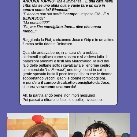
ANCORA TORINO?
Ma è immensa...
È una città nella
città
! Ma
se uno abita qua e vuole fare un giro in
centro come fa? Rinuncia!
"
"E ancora non sai dov'è il
campo
! -
rispose GM
-
È a
BEINASCO!
"
"Ma perché???"
"Eh,
me l'ha consigliato Joco... dice che costa
meno...
"
Raggiunta la Fiat, caricammo Joco e Grip e in un attimo
fummo nella ridente Beinasco.
Quando andava bene, in cintura c'era nebbia...
altrimenti capitava come stasera e si vedeva tutto: i
palazzoni anonimi e tristi alla Marcovaldo, le luci dei
falò delle puttane sotto i cavalcavia e l'enorme centro
commerciale
"Le Fornaci"
, uno degli cessi in cui la
gente sposata butta il poco tempo libero che le rimane,
sopportando vecchi, gagni e donne rompicoglioni.
E poi c'era
il campo di calcetto consigliato da Joco
,
che
era veramente una merda
!
Ah, la partita andò bene: non morì nessuno!
Poi passai a ritirare le foto... e quelle, invece, no.