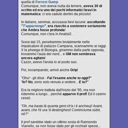
quella di
Forrest Gump
.
Comunque, non aveva nulla da temere,
aveva 30 di
scritto ed era uno dei pochi informatici bravi in
matematica
: ci era caduto dentro da piccolo!
In italiano, semmai, accusava lievi lacune:
ascoltando
"
T'appartengo
"
,
era riuscito a sostenere seriamente
che Ambra fosse profonda
!
Comunque, non c'era in Analisi2.
Scesi dal 15, penetrammo brutalmente nelle
impalcature di palazzo Campana, scannammo ai raggi
X la pheega di Biologia, girammo dalla parte opposta,
trovammo l'aula dei nerd... e
GM non sembrava
ancora agitato
!
Cazzo, avevo l'ansia io al posto suo.
Poi, inciampando, arrivò anche
Grip
!
"Ohu! -
gli dissi
-
Fai l'esame anche tu oggi?
"
"
Io? No
, sono solo venuto a vedere...
E tu?
"
Era la migliore battuta dall'inizio del '95, ma non
ridemmo a lungo... perché
apparve il prof!
Ed il casino
cessò.
"Oh, ma basta là quanta gent ch'a i é ancheuj! Avant,
avant, che l'è ura 'd desbrighesi! Cominciuma sùbit,
né?"
Il prof sarebbe stato un ottimo sosia di Raimondo
Vianello, se non fosse stato per gli occhiali spessi...