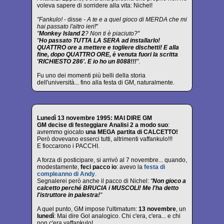
voleva sapere di sorridere alla vita: Nichel!
"Fankulo!
- disse
- A te e a quel gioco di MERDA che mi
hai passato l'altro ieri!
"
"
Monkey Island 2
? Non ti è piaciuto?"
"
Ho passato TUTTA LA SERA ad installarlo!
QUATTRO ore a mettere e togliere dischetti! E alla
fine, dopo QUATTRO ORE, è venuta fuori la scritta
'RICHIESTO 286'. E io ho un 8088!!!
"
.
Fu uno dei momenti più belli della storia
dell'università... fino alla festa di GM, naturalmente.
Lunedì 13 novembre 1995: MAI DIRE GM
GM decise di festeggiare Analisi 2 a modo suo
:
avremmo giocato
una MEGA partita di CALCETTO!
Però dovevano esserci tutti, altrimenti vaffankulo!!!
E fioccarono i PACCHI.
A forza di posticipare, si arrivò al 7 novembre... quando,
modestamente,
feci pacco io
: avevo la
festa di
compleanno di Andy
.
Segnalerei però anche il pacco di Nichel:
"
Non gioco a
calcetto perché BRUCIA i MUSCOLI! Me l'ha detto
l'istruttore in palestra!
"
A quel punto, GM impose l'ultimatum:
13 novembre
, un
lunedì
: Mai dire Gol analogico. Chi c'era, c'era... e chi
non c'era vaffankulo!