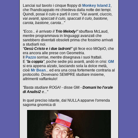
Lanciai sul tavolo i cinque floppy di
Monkey Island 2
,
che l'handicappato mi chiedeva dalla notte dei tempi.
Quindi, posai il culo e partì il coro:
"Vai avanti, ciuccio,
vai avanti, spaccati il culo, spaccati il culo, bastone,
carota, bastone, carota..."
"Ecco... è arrivato il
Trio Melody
!"
sbuffava McLaud,
mentre programmava in linguaggi avanzati che
sarebbero diventati obsoleti prima che fossimo arrivati
a studiarli noi.
"
Gesù Cristo e i due ladroni
!"
gli fece eco MiOpiO, che
era ancora alle prese con Geometria.
Il
Pazzo
sorrise, mentre disegnava i suoi frattali.
E
"
la coppia
"
, poche sedie più avanti, andò in crisi:
GM
si era appena alzato, lasciando sola la dolce metà,
cioè
Mr Bean
... ed era una cosa fortemente contraria al
protocollo. Dovevano SEMPRE studiare insieme,
altrimenti vaffankulo!
"Basta studiare ROGA!
- disse GM
-
Domani ho l'orale
di Analisi2
e..."
In quel preciso istante, dal NULLA apparve l'orrenda
sagoma gnomica di