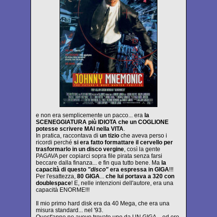
e non era semplicemente un pacco... era
la
SCENEGGIATURA più IDIOTA che un COGLIONE
potesse scrivere MAI nella VITA
.
In pratica, raccontava di
un tizio
che aveva perso i
ricordi perché
si era fatto formattare il cervello per
trasformarlo in un disco vergine
, così la gente
PAGAVA per copiarci sopra file pirata senza farsi
beccare dalla finanza... e fin qua tutto bene. Ma
la
capacità di questo
"disco"
era espressa in GIGA
!!!
Per l'esattezza,
80 GIGA
...
che lui portava a 320 con
doublespace
! E, nelle intenzioni dell'autore, era una
capacità ENORME!!!
Il mio primo hard disk era da 40 Mega, che era una
misura standard... nel '93.