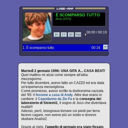
È SCOMPARSO TUTTO
Beat (297k)
00:00 / 00:19
1. È scomparso tutto
00:18
Martedì 2 gennaio 1996: UNA GITA A... CASA BEAT!
Quel mattino mi alzai come sempre all'alba:
mezzogiorno.
Per tutto dicembre, avevo fatto un CAZZO ed era stata
un'esperienza meravigliosa.
Come promesso, avevo scritto la dodicesima cazzata
del '95: il
festone a casa di Andy
. Altre due erano in
cantiere: il
Capodanno da Zio Fa
e la
consegna del
laboratorio di Sistemi1
, il sogno di Joco che diventava
realtà!!!
Adesso, però, bisognava tornare coi piedi per terra:
facevo cagare, non avevo più un soldo e dovevo
studiare Analisi2.
Grazie al cielo,
l'appello di gennaio era stato fissato