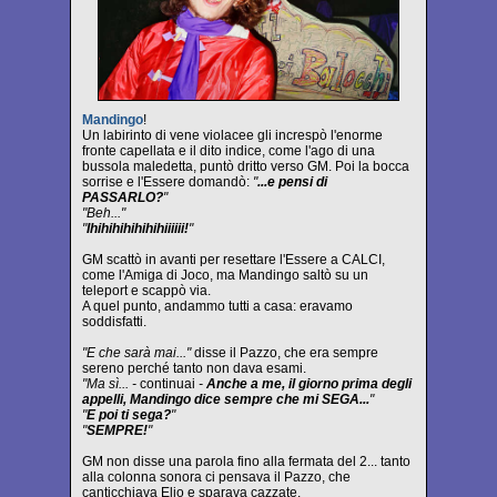
Mandingo
!
Un labirinto di vene violacee gli increspò l'enorme
fronte capellata e il dito indice, come l'ago di una
bussola maledetta, puntò dritto verso GM. Poi la bocca
sorrise e l'Essere domandò:
"
...e pensi di
PASSARLO?
"
"Beh..."
"
Ihihihihihihihiiiiii!
"
GM scattò in avanti per resettare l'Essere a CALCI,
come l'Amiga di Joco, ma Mandingo saltò su un
teleport e scappò via.
A quel punto, andammo tutti a casa: eravamo
soddisfatti.
"E che sarà mai..."
disse il Pazzo, che era sempre
sereno perché tanto non dava esami.
"Ma sì... -
continuai
-
Anche a me, il giorno prima degli
appelli, Mandingo dice sempre che mi SEGA...
"
"
E poi ti sega?
"
"
SEMPRE!
"
GM non disse una parola fino alla fermata del 2... tanto
alla colonna sonora ci pensava il Pazzo, che
canticchiava Elio e sparava cazzate.