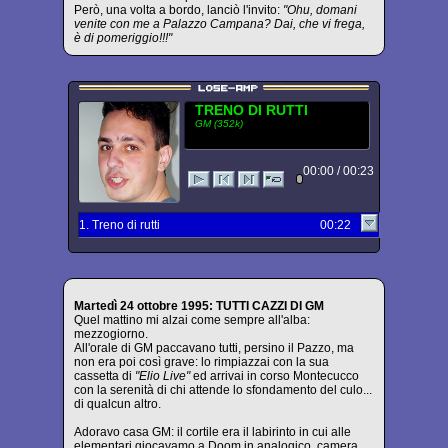
Però, una volta a bordo, lanciò l'invito:
"Ohu, domani
venite con me a Palazzo Campana? Dai, che vi frega,
è di pomeriggio!!!"
TRENO DI RUTTI
GM (352k)
00:00 / 00:23
1. Treno di rutti
00:22
Martedì 24 ottobre 1995: TUTTI CAZZI DI GM
Quel mattino mi alzai come sempre all'alba:
mezzogiorno.
All'orale di GM paccavano tutti, persino il Pazzo, ma
non era poi così grave: lo rimpiazzai con la sua
cassetta di
"Elio Live"
ed arrivai in corso Montecucco
con la serenità di chi attende lo sfondamento del culo...
di qualcun altro.
Adoravo casa GM: il cortile era il labirinto in cui alle
elementari giocavamo a Doom in analogico, camera