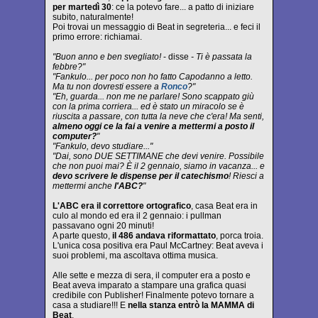
per martedì 30
: ce la potevo fare... a patto di iniziare
subito, naturalmente!
Poi trovai un messaggio di Beat in segreteria... e feci il
primo errore: richiamai.
"Buon anno e ben svegliato!
- disse
- Ti è passata la
febbre?"
"Fankulo... per poco non ho fatto Capodanno a letto.
Ma tu non dovresti essere a
Ronco
?"
"Eh, guarda... non me ne parlare! Sono scappato giù
con la prima corriera... ed è stato un miracolo se è
riuscita a passare, con tutta la neve che c'era! Ma senti,
almeno oggi ce la fai a venire a mettermi a posto il
computer?
"
"Fankulo, devo studiare..."
"Dai, sono DUE SETTIMANE che devi venire. Possibile
che non puoi mai? È il 2 gennaio, siamo in vacanza... e
devo scrivere le dispense per il catechismo
! Riesci a
mettermi anche
l'ABC?
"
L'ABC era il correttore ortografico
, casa Beat era in
culo al mondo ed era il 2 gennaio: i pullman
passavano ogni 20 minuti!
A parte questo,
il 486 andava riformattato
, porca troia.
L'unica cosa positiva era Paul McCartney: Beat aveva i
suoi problemi, ma ascoltava ottima musica.
Alle sette e mezza di sera, il computer era a posto e
Beat aveva imparato a stampare una grafica quasi
credibile con Publisher! Finalmente potevo tornare a
casa a studiare!!! E
nella stanza entrò la MAMMA di
Beat
.