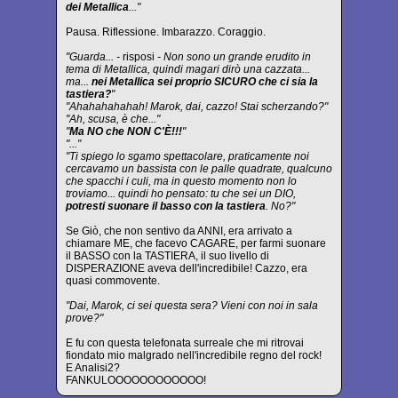
dei Metallica
..."
Pausa. Riflessione. Imbarazzo. Coraggio.
"Guarda... -
risposi
- Non sono un grande erudito in
tema di Metallica, quindi magari dirò una cazzata...
ma...
nei Metallica sei proprio SICURO che ci sia la
tastiera?
"
"Ahahahahahah! Marok, dai, cazzo! Stai scherzando?"
"Ah, scusa, è che..."
"
Ma NO che NON C'È!!!
"
"..."
"Ti spiego lo sgamo spettacolare, praticamente noi
cercavamo un bassista con le palle quadrate, qualcuno
che spacchi i culi, ma in questo momento non lo
troviamo... quindi ho pensato: tu che sei un DIO,
potresti suonare il basso con la tastiera
. No?"
Se Giò, che non sentivo da ANNI, era arrivato a
chiamare ME, che facevo CAGARE, per farmi suonare
il BASSO con la TASTIERA, il suo livello di
DISPERAZIONE aveva dell'incredibile! Cazzo, era
quasi commovente.
"Dai, Marok, ci sei questa sera? Vieni con noi in sala
prove?"
E fu con questa telefonata surreale che mi ritrovai
fiondato mio malgrado nell'incredibile regno del rock!
E Analisi2?
FANKULOOOOOOOOOOOO!