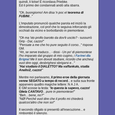
quindi, li tolse! E ricordava Priebke.
Ed il primo dei condannati andò alla sbarra.
"Oh, buongiorno! Am disa 'n poc el
teorema di
FUBINI
..."
L'imputato pronunciò qualche parola ed iniziò la
dimostrazione, col prof che lo seguiva inforcando gli
occhiali da vicino e borbottando in piemontese.
"Oh ma 'sto profio barotto da dov'è uscito?
- sussurrò
Grip
- Dai, cazzo!"
"Pensate a me che ho pure seguito il corso...
" rispose
GM.
"Ah, se serve traduco...
- dissi
- Un po' di piemontese
l'ho imparato dal gruppo di mio cugino, i
Farinei dla
Brigna
! Me li son dovuti studiare, ricordo che ancheuj
vuol dire oggi, desbrighesi sbrigarsi e..."
"
Hai studiato il DIALETTO? Ma vaffankulo, studia
Analisi2, cazzo!
"
Mentre noi parlavamo,
il primo eroe della giornata
venne SEGATO a tempo di record
... e sulla sua fronte
apparvero quattro magiche lettere: N A J A.
E GM scosse la testa:
"
Io questa la sapevo, cazzo!
Gliela CANTAVO
... pure in piemontese!"
"Beh... bene, no?"
"NØ! Perché vuol dire che il profio mi chiederà
qualcos'altro che non so!"
Il secondo sfigato si presentò all'esecuzione... e
rimbombò il silenzio.