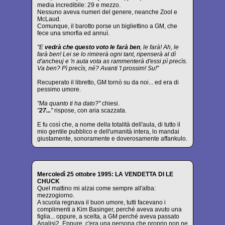
media incredibile: 29 e mezzo.
Nessuno aveva numeri del genere, neanche Zool e
McLaud.
Comunque, il barotto porse un bigliettino a GM, che
fece una smorfia ed annuì.
"E
vedrà che questo voto le farà ben
, le farà! Ah, le
farà ben! Lei se lo rimirerà ogni tant, ripenserà al dì
d'ancheuj e 'n auta vota as rammenterà d'essi pì precìs.
Va ben? Pì precìs, né? Avanti 'l prossim! Su!"
Recuperato il libretto, GM tornò su da noi... ed era di
pessimo umore.
"Ma quanto ti ha dato?"
chiesi.
"
27...
"
rispose, con aria scazzata.
E fu così che, a nome della totalità dell'aula, di tutto il
mio gentile pubblico e dell'umanità intera, lo mandai
giustamente, sonoramente e doverosamente affankulo.
Mercoledì 25 ottobre 1995: LA VENDETTA DI LE
CHUCK
Quel mattino mi alzai come sempre all'alba:
mezzogiorno.
A scuola regnava il buon umore, tutti facevano i
complimenti a Kim Basinger, perché aveva avuto una
figlia... oppure, a scelta, a GM perché aveva passato
Analisi2. Eppure, c'era una persona che proprio non ne