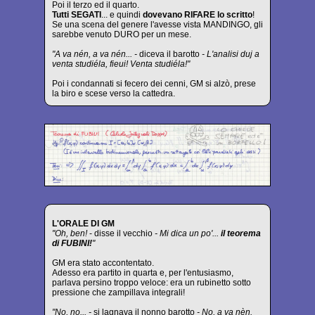
Poi il terzo ed il quarto.
Tutti SEGATI
... e quindi
dovevano RIFARE lo scritto
!
Se una scena del genere l'avesse vista MANDINGO, gli
sarebbe venuto DURO per un mese.
"A va nén, a va nén... -
diceva il barotto
- L'analisi duj a
venta studiéla, fieui! Venta studiéla!"
Poi i condannati si fecero dei cenni, GM si alzò, prese
la biro e scese verso la cattedra.
L'ORALE DI GM
"Oh, ben!
- disse il vecchio
- Mi dica un po'...
il teorema
di FUBINI!
"
GM era stato accontentato.
Adesso era partito in quarta e, per l'entusiasmo,
parlava persino troppo veloce: era un rubinetto sotto
pressione che zampillava integrali!
"No, no... -
si lagnava il nonno barotto
- No, a va nèn.