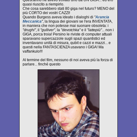
Quest'anno ne avevo trovato uno da UN GIGA... ed ero
quasi riuscito a riempirlo.
Che cosa sarebbero stati 80 giga nel futuro? MENO del
più CORTO dei vostri CAZZI!
Quando Burgess aveva ideato i dialoghi di
"
Arancia
Meccanica
"
, la lingua dei giovani se l'era INVENTATA,
in maniera che non potesse mai suonare obsoleta: i
"drughi"
, il
"gulliver"
, la
"devotchka"
e il
"lattepiù"
... non i
GIGA, porca troia! Persino le riviste di computer attuali
sparavano supercazzole sugli spazi quantistici ed
inventavano unità di misura, qubit e cazzi e mazzi... e
questi nella FANTASCIENZA usavano i GIGA! Ma
vaffankulo!!!
Al termine del film, nessuno di noi aveva più la forza di
parlare... finché questo