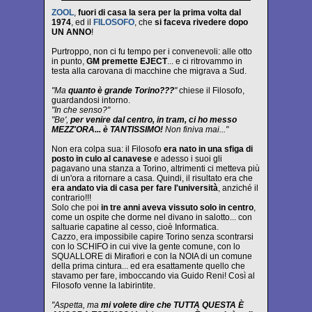
ZOOL
,
fuori di casa la sera per la prima volta dal
1974
, ed il
FILOSOFO
, che
si faceva rivedere dopo
UN ANNO
!
Purtroppo, non ci fu tempo per i convenevoli: alle otto
in punto,
GM premette EJECT
... e ci ritrovammo in
testa alla carovana di macchine che migrava a Sud.
"Ma
quanto è grande Torino???
"
chiese il Filosofo,
guardandosi intorno.
"In che senso?"
"Be',
per venire dal centro, in tram, ci ho messo
MEZZ'ORA... è TANTISSIMO!
Non finiva mai..."
Non era colpa sua: il Filosofo
era nato in una sfiga di
posto in culo al canavese
e adesso i suoi gli
pagavano una stanza a Torino, altrimenti ci metteva più
di un'ora a ritornare a casa. Quindi, il risultato era che
era andato via di casa per fare l'università
, anziché il
contrario!!!
Solo che poi
in tre anni aveva vissuto solo in centro
,
come un ospite che dorme nel divano in salotto... con
saltuarie capatine al cesso, cioè Informatica.
Cazzo, era impossibile capire Torino senza scontrarsi
con lo SCHIFO in cui vive la gente comune, con lo
SQUALLORE di Mirafiori e con la NOIA di un comune
della prima cintura... ed era esattamente quello che
stavamo per fare, imboccando via Guido Reni! Così al
Filosofo venne la labirintite.
"Aspetta, ma
mi volete dire che TUTTA QUESTA È