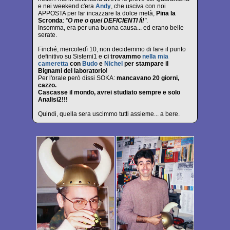
e nei weekend c'era
Andy
, che usciva con noi
APPOSTA per far incazzare la dolce metà,
Pina la
Scronda
:
"
O me o quei DEFICIENTI lì!
"
.
Insomma, era per una buona causa... ed erano belle
serate.
Finché, mercoledì 10, non decidemmo di fare il punto
definitivo su Sistemi1 e
ci trovammo
nella mia
cameretta
con
Budo
e
Nichel
per stampare il
Bignami del laboratorio
!
Per l'orale però dissi SOKA:
mancavano 20 giorni,
cazzo.
Cascasse il mondo, avrei studiato sempre e solo
Analisi2!!!
Quindi, quella sera uscimmo tutti assieme... a bere.