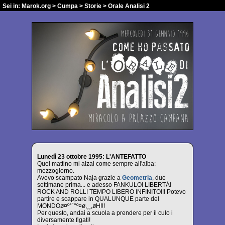
Sei in:
Marok.org
>
Cumpa
>
Storie
> Orale Analisi 2
Lunedì 23 ottobre 1995: L'ANTEFATTO
Quel mattino mi alzai come sempre all'alba:
mezzogiorno.
Avevo scampato Naja grazie a
Geometria
, due
settimane prima... e adesso FANKULO! LIBERTÀ!
ROCK AND ROLL! TEMPO LIBERO INFINITO!!! Potevo
partire e scappare in QUALUNQUE parte del
MONDOø¤º°`°º¤ø,¸¸,øH!!!
Per questo, andai a scuola a prendere per il culo i
diversamente figati!