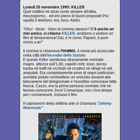
Lunedì 20 novembre 1995: KILLER
Quel mattino mi alzai come sempre all'alba,
mezzogiorno... ed ero pieno di buoni propositi! Poi
squillò il telefono: era Joco. Addio.
"Ohu! -
disse
- Vieni al cinema stasera?
C'è anche un
mio amico, si chiama
KILLER
, andiamo a vedere un
film di fantascienza! Dai, è in corso Trapani, è pure
vicino a te!"
Il cinema si chiamava
FIAMMA
, il nome più azzeccato
nella città dell'
incendio dello Statuto
.
E questo
Killer
sembrava stranamente normale:
magro, altezza sull'1,80, capelli corti, scuri, senza
barba né baffi né occhiali né cicatrici né sfregi né arti
amputati. Era completamente privo di segni particolari,
avrebbe potuto commettere un omicidio davanti alle
telecamere del telegiornale e l'avrebbe comunque fatta
franca. Cazzo, era la prima persona normale che mi
faceva conoscere Joco! Comunque, non c'era tempo
per i convenevoli, iniziava il film.
Il capolavoro della settima arte si chiamava
"
Johnny
Mnemonic
"