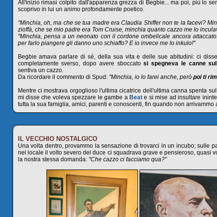
All'inizio rimasi colpito dall'apparenza grezza di Begbie... ma poi, più lo sen
scoprivo in lui un animo profondamente poetico.
"Minchia, oh, ma che se tua madre era Claudia Shiffer non te la facevi? Min
zioffà, che se mio padre era Tom Cruise, minchia quanto cazzo me lo incula
"Minchia, pensa a un neonato con il cordone ombelicale ancora attaccato: g
per farlo piangere gli danno uno schiaffo? E io invece me lo inkulo!"
Begbie amava parlare di sé, della sua vita e delle sue abitudini: ci diss
completamente sverso, dopo avere sboccato
si spegneva le canne sul
sentiva un cazzo.
Da ricordare il commento di Spud:
"Minchia, io lo farei anche, però
poi ti ri
Mentre ci mostrava orgoglioso l'ultima cicatrice dell'ultima canna spenta s
mi disse che voleva spezzare le gambe a
Beat
e si mise ad insultare ininte
tutta la sua famiglia, amici, parenti e conoscenti, fin quando non arrivammo 
IL VECCHIO NOSTALGICO
Una volta dentro, provammo la sensazione di trovarci in un incubo; sulle p
nel locale il volto severo del duce ci squadrava grave e pensieroso, quasi v
la nostra stessa domanda:
"Che cazzo ci facciamo qua?"