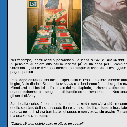
Nel frattempo, i nostri occhi si posarono sulla scritta:
"RANCIO:
lire 30.000
"
.
Al pensiero di calare alla causa fascista più di un deca per il comple
saremmo tagliati le vene; decidemmo comunque di aspettare il festeggiato 
pagare per tutti.
Poco dopo entrarono nel locale Niger, Attila e Jena il rollatore, diedero un
in giro, Attila diede a Spud della
cachetta
e si fiondarono fuori. Li seguii a ra
Mimetizzati tra i tossici dall'altro lato del marciapiede, iniziammo a discuter
quando notammo che un gruppo di handicappati stava entrando. Non c'er
gli amici di Andy.
Spinti dalla curiosità ritornammo dentro, ma
Andy non c'era più
! In com
quello scorfano della sua pseudo-tipa e ci disse che il coglione, minacciat
pagava per tutti,
si era barricato nel cesso e non voleva più uscire
. Tenta
ma una voce ci trattenne:
"
Camerati
, non potete stare in otto in un cesso!"