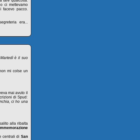
 a fare qualcosa:
io ci mettevamo
i facevo pacco.
egreteria era...
 Martedì è il suo
non mi colse un
eva mai avuto il
rizioni di Spud:
nchia, ci ho una
 salito alla ribalta
 commemorazione
e centrali di
San