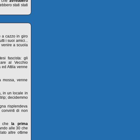
pi che
avrebbero
ebbero stati stati
e a cazzo in giro
ti i suoi amici...
i venire a scuola
i fascista: gli
nare al Vecchio
a ed Attila venne
ma mossa, venne
, in un locale in
strip; decidemmo
egna risplendeva
 convinti di non
mo che
la prima
sando alle 30 che
to altre ottime