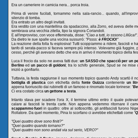
Era un cameriere in camicia nera... porca troia.
Prima di venire fucilati, tornammo nella sala-rancio... quando, all'improv
silenzio di tomba.
Era entrato un altro degli invitati.
Era vestito con una mantellina da spadaccino, alla Zorro, ed aveva delle 
sembrava una vecchia zitella, tipo la signora Coriandoli.
E all'improvviso, con voce effeminata, disse:
"Ciao a tutti, io sssono Llllûca!"
.
Da dietro le sue spalle una vocina sussurrò:
"Pssss:
è FROCIO!
"
La reazione della folla fu esplosiva! Tutti scoppiammo a ridere, fascisti e ha
tanfo di serata-pacco si faceva sempre più intenso. Volevamo già fuggire, 
cesso, perché gli avevano detto che era in arrivo il momento topico della festa
Luca il frocio da solo ne aveva fatti due:
un SASSO che spacciò per un pe
Berlino
ed
un pacco di goldoni
; tra lo schifo generale, Spud se ne mise
iniziò a gonfiarlo.
Tuttavia, la festa raggiunse il suo momento topico quando Andy scartò il n
bottiglia di plastica
con etichetta della
fonte Guizza
contenente
un lit
appena fuoriuscito dai rubinetti di un famoso e rinomato locale torinese:
"
Be
Ci era costato circa
un gettone a testa
.
Intanto stava per scadere l'ora X, il termine ultimo entro il quale potev
calare ai fascisti le trenta carte. Non appena vedemmo ritornare il cam
scappammo fuori
in quattro: oltre al sottoscritto, gli antifascisti furono Nige
Rollatore. Da quel momento, Pina lo scorfano ci avrebbe etichettati come
"
Q
"Quei quattro dove sono finiti?"
"Quei quattro quando tornano?"
"Quei quattro non sono andati via sul serio, VERO?"