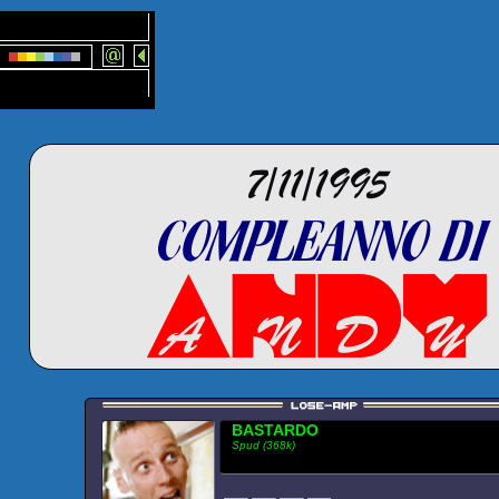
BASTARDO
Spud (368k)