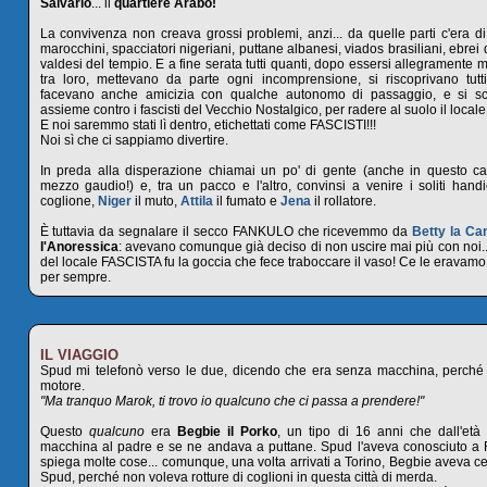
Salvario
... il
quartiere Arabo!
La convivenza non creava grossi problemi, anzi... da quelle parti c'era di
marocchini, spacciatori nigeriani, puttane albanesi, viados brasiliani, ebrei
valdesi del tempio. E a fine serata tutti quanti, dopo essersi allegramente 
tra loro, mettevano da parte ogni incomprensione, si riscoprivano tutti 
facevano anche amicizia con qualche autonomo di passaggio, e si sca
assieme contro i fascisti del Vecchio Nostalgico, per radere al suolo il locale
E noi saremmo stati lì dentro, etichettati come FASCISTI!!!
Noi sì che ci sappiamo divertire.
In preda alla disperazione chiamai un po' di gente (anche in questo 
mezzo gaudio!) e, tra un pacco e l'altro, convinsi a venire i soliti handi
coglione,
Niger
il muto,
Attila
il fumato e
Jena
il rollatore.
È tuttavia da segnalare il secco FANKULO che ricevemmo da
Betty la Ca
l'Anoressica
: avevano comunque già deciso di non uscire mai più con noi..
del locale FASCISTA fu la goccia che fece traboccare il vaso! Ce le eravam
per sempre.
IL VIAGGIO
Spud mi telefonò verso le due, dicendo che era senza macchina, perché gl
motore.
"Ma tranquo Marok, ti trovo io
qualcuno
che ci passa a prendere!"
Questo
qualcuno
era
Begbie il Porko
, un tipo di 16 anni che dall'età 
macchina al padre e se ne andava a puttane. Spud l'aveva conosciuto a
spiega molte cose... comunque, una volta arrivati a Torino, Begbie aveva ce
Spud, perché non voleva rotture di coglioni in questa città di merda.