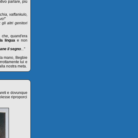
tivo parlare, più
chia, vaffankulo,
vo!"
li altri genitori
e che, quand'era
la lingua
e non
mane il segno
..."
ulla mano, Begbie
rrottamente lui e
alla nostra meta.
areti e dovunque
olesse riproporci