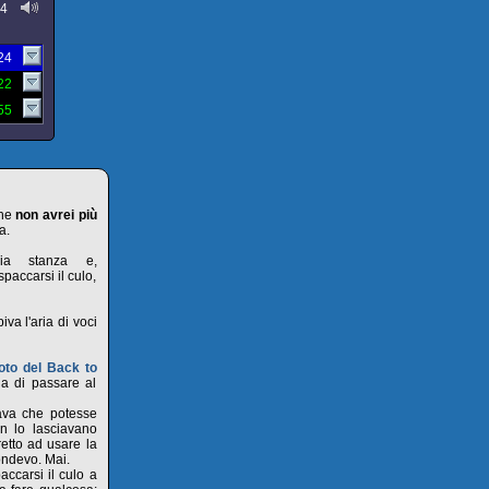
24
:24
:22
:55
che
non avrei più
a.
ria stanza e,
paccarsi il culo,
va l'aria di voci
oto del Back to
a di passare al
sava che potesse
on lo lasciavano
retto ad usare la
pondevo. Mai.
ccarsi il culo a