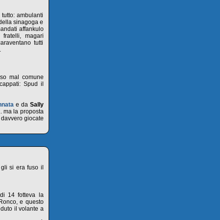
 tutto: ambulanti
 della sinagoga e
mandati affankulo
fratelli, magari
raventano tutti
.
caso mal comune
cappati: Spud il
nnata
e da
Sally
. ma la proposta
o davvero giocate
i si era fuso il
di 14 fotteva la
 Ronco, e questo
duto il volante a