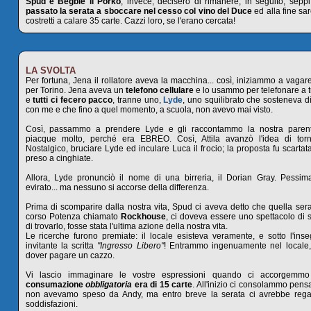
Spud e Begbie il Porko
, invece, decisero di rimanere; in seguito, sep
passato la serata a sboccare nel cesso col vino del Duce
ed alla fine sar
costretti a calare 35 carte. Cazzi loro, se l'erano cercata!
LA SVOLTA
Per fortuna, Jena il rollatore aveva la macchina... così, iniziammo a vagar
per Torino. Jena aveva un
telefono cellulare
e lo usammo per telefonare a tut
e
tutti ci fecero pacco
, tranne uno,
Lyde
, uno squilibrato che sosteneva d
con me e che fino a quel momento, a scuola, non avevo mai visto.
Così, passammo a prendere Lyde e gli raccontammo la nostra parentes
piacque molto, perché era EBREO. Così, Attila avanzò l'idea di tor
Nostalgico, bruciare Lyde ed inculare Luca il frocio; la proposta fu scartat
preso a cinghiate.
Allora, Lyde pronunciò il nome di una birreria, il Dorian Gray. Pessi
evirato... ma nessuno si accorse della differenza.
Prima di scomparire dalla nostra vita, Spud ci aveva detto che quella sera
corso Potenza chiamato
Rockhouse
, ci doveva essere uno spettacolo di 
di trovarlo, fosse stata l'ultima azione della nostra vita.
Le ricerche furono premiate: il locale esisteva veramente, e sotto l'ins
invitante la scritta
"Ingresso Libero"
! Entrammo ingenuamente nel locale,
dover pagare un cazzo.
Vi lascio immaginare le vostre espressioni quando ci accorgem
consumazione
obbligatoria
era di 15 carte
. All'inizio ci consolammo pen
non avevamo speso da Andy, ma entro breve la serata ci avrebbe regala
soddisfazioni.