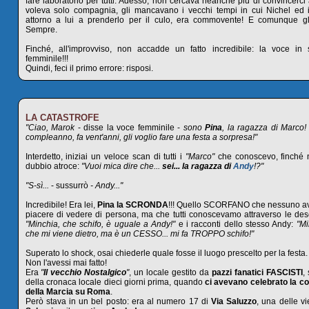
fare laboratorio per tutti. Adesso, non cercava neanche più di convincerci
voleva solo compagnia, gli mancavano i vecchi tempi in cui Nichel ed 
attorno a lui a prenderlo per il culo, era commovente! E comunque gl
Sempre.
Finché, all'improvviso, non accadde un fatto incredibile: la voce in s
femminile!!!
Quindi, feci il primo errore: risposi.
LA CATASTROFE
"Ciao, Marok
- disse la voce femminile -
sono
Pina
, la ragazza di Marco!
compleanno, fa vent'anni, gli voglio fare una festa a sorpresa!"
Interdetto, iniziai un veloce scan di tutti i
"Marco"
che conoscevo, finché 
dubbio atroce:
"Vuoi mica dire che...
sei... la ragazza di
Andy
!?"
"S-sì...
- sussurrò
- Andy..."
Incredibile! Era lei,
Pina la SCRONDA
!!! Quello SCORFANO che nessuno av
piacere di vedere di persona, ma che tutti conoscevamo attraverso le desc
"Minchia, che schifo, è uguale a Andy!"
e i racconti dello stesso Andy:
"Mi
che mi viene dietro, ma è un CESSO... mi fa TROPPO schifo!"
Superato lo shock, osai chiederle quale fosse il luogo prescelto per la festa.
Non l'avessi mai fatto!
Era
"
Il vecchio Nostalgico
"
, un locale gestito da
pazzi fanatici FASCISTI
,
della cronaca locale dieci giorni prima, quando
ci avevano celebrato la
della Marcia su Roma
.
Però stava in un bel posto: era al numero 17 di
Via Saluzzo
, una delle vi