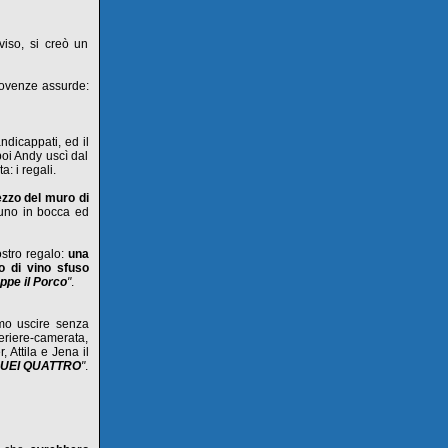
viso, si creò un
movenze assurde:
ndicappati, ed il
poi Andy uscì dal
: i regali.
zzo del muro di
 uno in bocca ed
ostro regalo:
una
ro di vino sfuso
ppe il Porco
"
.
amo uscire senza
eriere-camerata,
r, Attila e Jena il
UEI QUATTRO
"
.