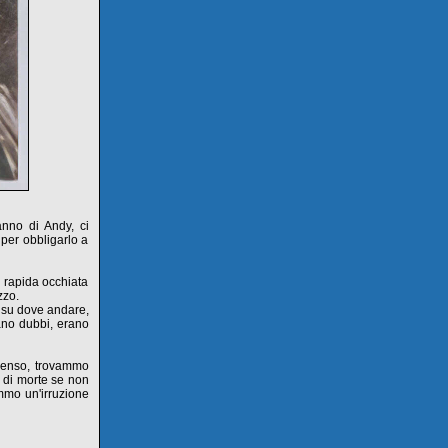
anno di Andy, ci
per obbligarlo a
a rapida occhiata
zzo.
e su dove andare,
ano dubbi, erano
penso, trovammo
o di morte se non
mmo un'irruzione