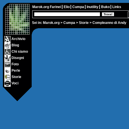
Marok.org
Farinei
Elio
Cumpa
Inutility
Buko
Links
Sei in:
Marok.org
>
Cumpa
>
Storie
> Compleanno di Andy
Archivio
Blog
Chi siamo
Disegni
Foto
Perle
Storie
Voci