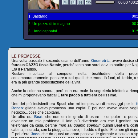
00:00 / 00:
1. Bastardo
00
2. Un pezzo di immagine
00
3. Handicappato!
01
LE PREMESSE
Una volta passato il secondo esame dell'anno,
Geometria
, avevo deciso 
fatto un CAZZO fino a Natale
, perché tanto non sarei dovuto partire per Naj
Era il Paradiso.
Restare incollato al computer, nella beatitudine della prop
contemporaneamente, pensare a tutti quelli che erano là fuori, al freddo, a s
era la più grande soddisfazione della vita.
Anche la colonna sonora, però, non era male: la segreteria telefonica riempi
che mi proponevano fatica! E
fare pacco a tutti era bellissimo
.
Uno dei più insistenti era
Spud
, che mi tempestava di messaggi per le
f
Ronco
: gliene avevo promessa una copia! E poi non avevo avuto vogli
negozio... cose che capitano.
Un altro era
Beat
, che non era in grado di usare il computer... e pen
diventare un mio problema: il lato più divertente era che i genitori n
telefonare da casa, perché
"non sai quanto spendi!"
, quindi Beat era cost
cabina, in strada, con la pioggia, la neve, il freddo e il gelo! E io non gli ris
E poi c'era
Joco
, che da quasi un anno passava le giornate a scuola a spa