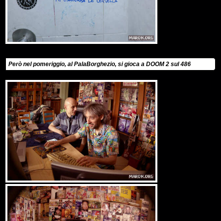
Però nel pomeriggio, al PalaBorghezio, si gioca a DOOM 2 sul 486