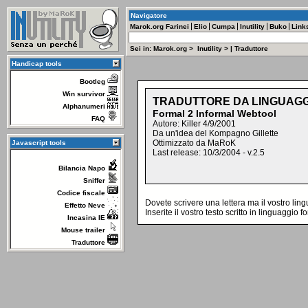
Navigatore
Marok.org
Farinei
Elio
Cumpa
Inutility
Buko
Link
Sei in:
Marok.org
>
Inutility
>
|
Traduttore
Handicap tools
Bootleg
Win survivor
TRADUTTORE DA LINGUAGG
Alphanumeri
Formal 2 Informal Webtool
FAQ
Autore: Killer 4/9/2001
Da un'idea del Kompagno Gillette
Ottimizzato da MaRoK
Javascript tools
Last release: 10/3/2004 - v.2.5
Bilancia Napo
Sniffer
Codice fiscale
Dovete scrivere una lettera ma il vostro li
Effetto Neve
Inserite il vostro testo scritto in linguaggio f
Incasina IE
Mouse trailer
Traduttore