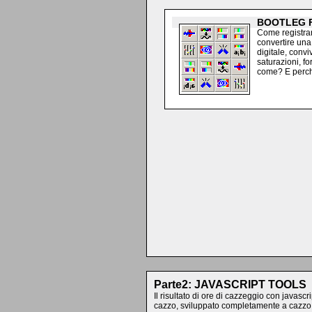
BOOTLEG 
Come registrar
convertire una
digitale, convi
saturazioni, fo
come? E perc
Parte2: JAVASCRIPT TOOLS
Il risultato di ore di cazzeggio con javasc
cazzo, sviluppato completamente a cazzo,