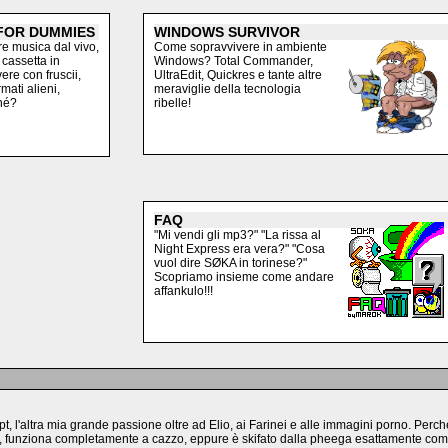
FOR DUMMIES
WINDOWS SURVIVOR
e musica dal vivo,
Come sopravvivere in ambiente
 cassetta in
Windows? Total Commander,
vere con fruscii,
UltraEdit, Quickres e tante altre
rmati alieni,
meraviglie della tecnologia
hé?
ribelle!
FAQ
"Mi vendi gli mp3?" "La rissa al
Night Express era vera?" "Cosa
vuol dire SØKA in torinese?"
Scopriamo insieme come andare
affankulo!!!
ript, l'altra mia grande passione oltre ad Elio, ai Farinei e alle immagini porno. Per
 funziona completamente a cazzo, eppure è skifato dalla pheega esattamente come 