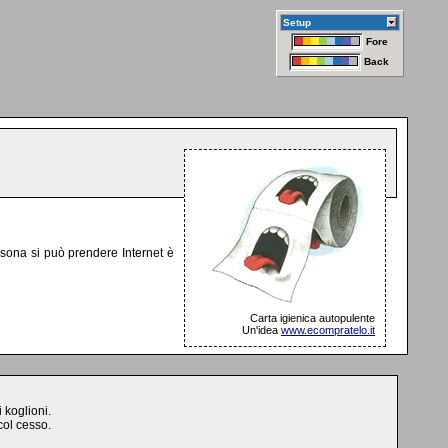
Setup
Fore
Back
rsona si può prendere Internet è
Carta igienica autopulente
Un'idea
www.ecompratelo.it
 koglioni.
col cesso.