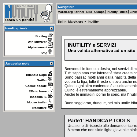
Navigatore
Marok.org
Farinei
Elio
Cumpa
Inutility
Buko
Link
Sei in:
Marok.org
>
Inutility
Handicap tools
Bootleg
Win survivor
INUTILITY e SERVIZI
Alphanumeri
Una valida alternativa ad un sito 
FAQ
Javascript tools
Benvenuti in fondo a destra, nei servizi di m
Tutti sappiamo che Internet è stata creata c
Bilancia Napo
Sono passati molti anni dalla nascita dell
Sniffer
vedere la figa, tutto il resto si trova anche
Quindi ogni altro contenuto è assolutamente 
Codice fiscale
Quindi è estremamente apprezzabile.
Effetto Neve
Anche le immagini porno lo sono, ma l'inutili
Incasina IE
Mouse trailer
Buon soggiorno, dunque, nel mio umile tributo
Traduttore
Parte1: HANDICAP TOOLS
Una serie di risposte alle domande ricorren
A meno che non siate fighe giovani e ninf