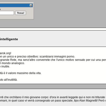
s
intelligente
arok.org!
on un unico e preciso obiettivo: scambiarsi immagini porno.
a grande Rete, ma senz'altro converrete che l'unico motivo sensato per cui una pe
 nel mondo analogico.
inutile.
tà è il valore massimo della vita.
 all'inutilità.
ti che orchitano il mio giovane corpo: d'ora in avanti leggete qui e non mi triturate i
omani, in quel caso vi verrà consegnato un pass speciale, tipo Alan Magnetti! Però 