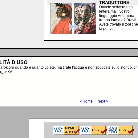
TRADUTTORE
Dovete scrivere una
lettera ma il vostro
linguaggio vi sembra
troppo formale? Bravi!
Avete trovato il tool che
fa per voi!
LITÀ D'USO
marok.org quando e quanto volete, ma tirate l'acqua e non sboccate sullo sfondo, ch
ø,¸¸,øKA!
< Home
|
Next >