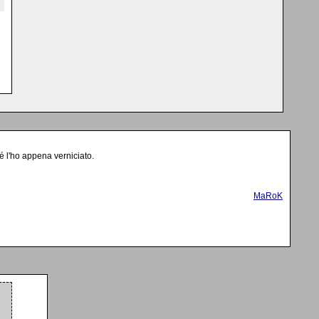
é l'ho appena verniciato.
MaRoK