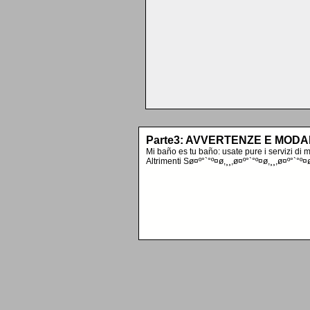
Parte3: AVVERTENZE E MODA
Mi baño es tu baño: usate pure i servizi di 
Altrimenti Sø¤º°`°º¤ø,¸¸,ø¤º°`°º¤ø,¸¸,ø¤º°`°º¤