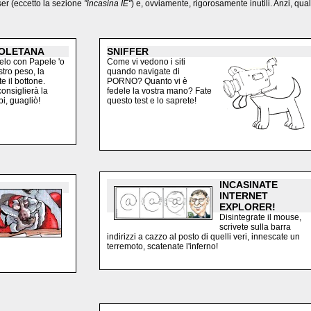
ser (eccetto la sezione
"incasina IE"
) e, ovviamente, rigorosamente inutili. Anzi, qu
POLETANA
SNIFFER
telo con Papele 'o
Come vi vedono i siti
stro peso, la
quando navigate di
e il bottone.
PORNO? Quanto vi è
consiglierà la
fedele la vostra mano? Fate
bi, guagliò!
questo test e lo saprete!
INCASINATE
INTERNET
EXPLORER!
Disintegrate il mouse,
scrivete sulla barra
indirizzi a cazzo al posto di quelli veri, innescate un
terremoto, scatenate l'inferno!