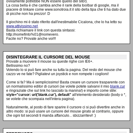
ovviamente potrebbe NON essere quello del sito!).
La cosa bella è che cambia anche il rank della toolbar di google, ma il
piacere di linkare come www.sonotroia.it il sito della tipa che ti ha dato due
di picche non ha prezzo! :D
Il giochino mi è stato riferito dall'inestimabile Cicalona, che lo ha letto su
www.attivissimo.net
.
Basta richiamare il link con questa sintassi:
http://nomefinto%01@nomevero
.
Facile no? Provate anche voi!!!
DISINTEGRARE IL CURSORE DEL MOUSE
Provate a muovere il mouse su queste righe con IE6+.
Bellissimo no?
Volendo lo si può fare anche su tutta la pagina. Del resto del mouse che
cazzo ve ne fate? Pigliatevi un joystick e non rompete i coglioni!
Come si fa? Ma è semplicissimo! Basta creare un cursore trasparente con
un normalissimo editor di cursori (se volete potete salvarvi il mio
blank.cur
e ringraziate che sul link ho lasciato la manina!) e imporlo come stile:
style="cursor: url('blank.cur'), default"
all'elemento desiderato (body o *,
se volete che scompaia nell'intera pagina).
Naturalmente, al posto di fare sparire il cursore ci si può divertire anche in
altro modo: si può usare un cursore del mouse girato al contrario, oppure
che ogni tot secondi ti manda affanculo... sbizzarritevi! :)