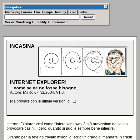
Navigatore
Marok.org
Farinei
Elio
Cumpa
Inutility
Buko
Links
Sei in:
Marok.org
>
Inutility
>
|
Incasina IE
INCASINA
INTERNET EXPLORER!
...come se ce ne fosse bisogno...
Autore: MaRoK - 7/2/2004. V1.0.
(da provare con le ultime versioni di IE)
Internet Explorer, così come l'intero windows, è già bravissimo da solo a
provocare casini... però, quando si può, è sempre bene infierire.
Girando per la rete ho trovato milioni di script in grado di mandare in crash