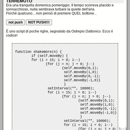
TERREMOTO
Era una tranquilla domenica pomeriggio. Il tempo scorreva placido e
sonnacchioso, nulla sembrava turbare la quiete dell'aria.
Finché qualcuno... non pensò di premere QUEL bottone...
È uno script di poche righe, segnalato da Ostrepio Daltonico. Ecco il
codice!
function shakemore(n) {

	if (self.moveBy) {

	for (i = 15; i > 0; i--)

	       {for (j = n; j > 0; j--)

		       {self.moveBy(0,i);

			self.moveBy(i,0);

			self.moveBy(0,-i);

			self.moveBy(-i,0)}

			}

		setInterval("", 10000);

		for (i = 15; i > 0; i--)

		       {for (j = n; j > 0; j--)

		       	       {self.moveBy(0,i);

		       		self.moveBy(i,0);

		       		self.moveBy(0,-i);

		       		self.moveBy(-i,0)}

		       		}

			setInterval("", 10000);

			for (i = 15; i > 0; i--)

			       {for (j = n; j > 0; j--)
