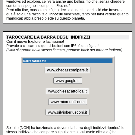
windows ed explorer, ce n'era anche uno bellissimo che, senza chiedere
conferma, spegne il computer. Fico no?
Però alla fine, mosso a pietà, ho deciso di non inserirli: ciò che troverete
qua è solo una raccolta di
innocue
minchiate, tanto per farvi vedere quanto
l'handicap abbia preso piede su questo pianeta.
TAROCCARE LA BARRA DEGLI INDIRIZZI
Con il nuovo Explorer è facilissimo!
Provate a cliccare su questi bottoni con IE6, è una figata!
(I link si aprono nella stessa finestra, premete back per tornare indietro)
Barre taroccate
www.checazzomipare.it
www.google.it
www.chiesacattolica.it
www.microsoft.com
www.silvioberlusconi.it
Se tutto (NON) ha funzionato a dovere, la barra degli indirizzi riporterà lo
stesso indirizzo che compare sul pulsante su cui avete cliccato (che