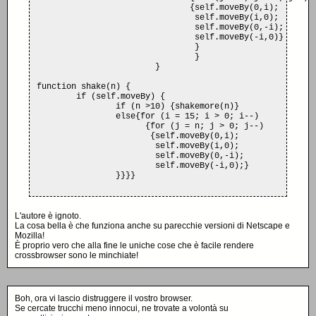
			       {self.moveBy(0,i);

			        self.moveBy(i,0);

			        self.moveBy(0,-i);

			        self.moveBy(-i,0)}

			        }

				}

			}

function shake(n) {

	if (self.moveBy) {

		if (n >10) {shakemore(n)}

		else{for (i = 15; i > 0; i--)

		      {for (j = n; j > 0; j--)

		       {self.moveBy(0,i);

			self.moveBy(i,0);

			self.moveBy(0,-i);

			self.moveBy(-i,0);}

L'autore è ignoto.
La cosa bella è che funziona anche su parecchie versioni di Netscape e
Mozilla!
È proprio vero che alla fine le uniche cose che è facile rendere
crossbrowser sono le minchiate!
Boh, ora vi lascio distruggere il vostro browser.
Se cercate trucchi meno innocui, ne trovate a volontà su