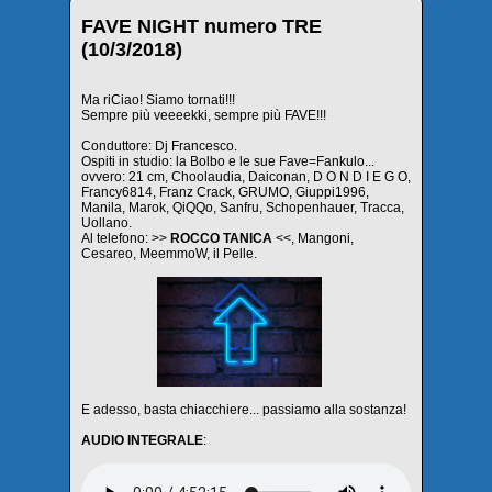
FAVE NIGHT numero TRE
(10/3/2018)
Ma riCiao! Siamo tornati!!!
Sempre più veeeekki, sempre più FAVE!!!
Conduttore: Dj Francesco.
Ospiti in studio: la Bolbo e le sue Fave=Fankulo...
ovvero: 21 cm, Choolaudia, Daiconan, D O N D I E G O,
Francy6814, Franz Crack, GRUMO, Giuppi1996,
Manila, Marok, QiQQo, Sanfru, Schopenhauer, Tracca,
Uollano.
Al telefono: >>
ROCCO TANICA
<<, Mangoni,
Cesareo, MeemmoW, il Pelle.
E adesso, basta chiacchiere... passiamo alla sostanza!
AUDIO INTEGRALE
: