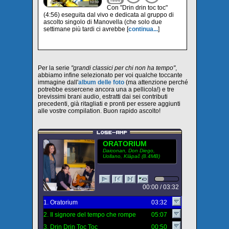
Con "Drin drin toc toc"
(4:56) eseguita dal vivo e dedicata al gruppo di
ascolto singolo di Manovella (che solo due
settimane più tardi ci avrebbe [
continua...
]
Per la serie
"grandi classici per chi non ha tempo"
,
abbiamo infine selezionato per voi qualche toccante
immagine dall'
album delle foto
(ma attenzione perché
potrebbe essercene ancora una a pellicola!) e tre
brevissimi brani audio, estratti dai sei contributi
precedenti, già ritagliati e pronti per essere aggiunti
alle vostre compilation. Buon rapido ascolto!
ORATORIUM
Daiconan, Don Diego,
Uollano, Klàpač (8.4MB)
00:00 / 03:32
1. Oratorium
03:32
2. Il signore del tempo che rompe
05:07
3. Drin Drin Toc Toc
00:50