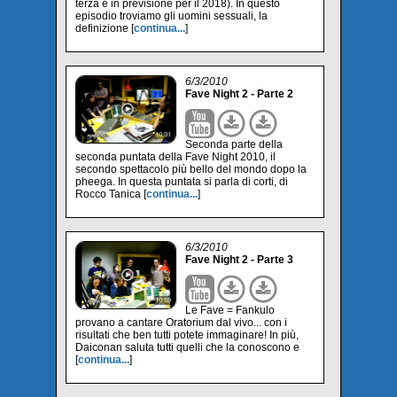
terza è in previsione per il 2018). In questo
episodio troviamo gli uomini sessuali, la
definizione [
continua...
]
6/3/2010
Fave Night 2 - Parte 2
Seconda parte della
seconda puntata della Fave Night 2010, il
secondo spettacolo più bello del mondo dopo la
pheega. In questa puntata si parla di corti, di
Rocco Tanica [
continua...
]
6/3/2010
Fave Night 2 - Parte 3
Le Fave = Fankulo
provano a cantare Oratorium dal vivo... con i
risultati che ben tutti potete immaginare! In più,
Daiconan saluta tutti quelli che la conoscono e
[
continua...
]