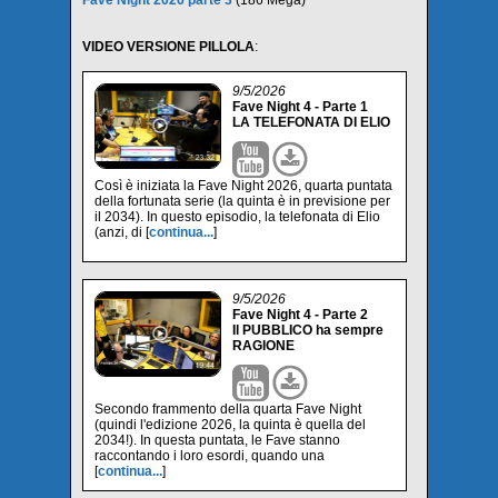
Fave Night 2026 parte 3
(186 Mega)
VIDEO VERSIONE PILLOLA
:
9/5/2026
Fave Night 4 - Parte 1
LA TELEFONATA DI ELIO
Così è iniziata la Fave Night 2026, quarta puntata
della fortunata serie (la quinta è in previsione per
il 2034). In questo episodio, la telefonata di Elio
(anzi, di [
continua...
]
9/5/2026
Fave Night 4 - Parte 2
Il PUBBLICO ha sempre
RAGIONE
Secondo frammento della quarta Fave Night
(quindi l'edizione 2026, la quinta è quella del
2034!). In questa puntata, le Fave stanno
raccontando i loro esordi, quando una
[
continua...
]