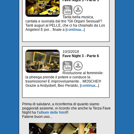
Fave Night 3 - Parte 5
Tanta bella musica,
cantata e suonata dal trio "Gli Organi Sessuali"!
Tanti auguri al PELLE, che ci ha chiamato da Los
Angeles! E poi... finale a [
continua...
]
10/3/2018
Fave Night 3 - Parte 6
Rivoluzione al femminile:
la pheega prende il potere e conduce la
trasmissione! E improvvisamente... MOSCHE!!!
Grazie a Andysbell, Beo Peraldo, [
continua...
]
Prima di salutarvi, a riconferma di quanto siamo
peggiorati assieme, vi ricordo che anche la Terza Fave
Night ha
l'album delle foto
!!!
Fatene buon uso...