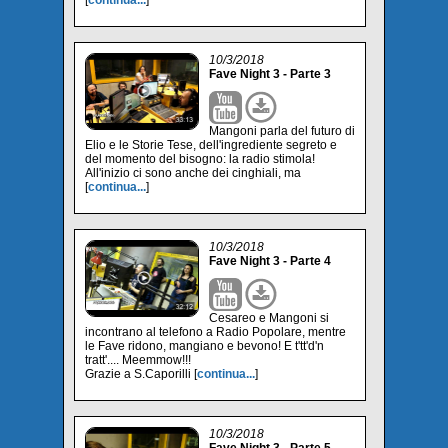
[
continua...
]
10/3/2018
Fave Night 3 - Parte 3
Mangoni parla del futuro di
Elio e le Storie Tese, dell'ingrediente segreto e
del momento del bisogno: la radio stimola!
All'inizio ci sono anche dei cinghiali, ma
[
continua...
]
10/3/2018
Fave Night 3 - Parte 4
Cesareo e Mangoni si
incontrano al telefono a Radio Popolare, mentre
le Fave ridono, mangiano e bevono! E t'tt'd'n
tratt'.... Meemmow!!!
Grazie a S.Caporilli [
continua...
]
10/3/2018