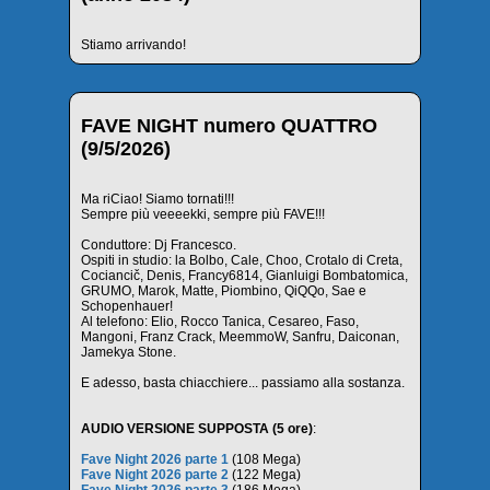
Stiamo arrivando!
FAVE NIGHT numero QUATTRO
(9/5/2026)
Ma riCiao! Siamo tornati!!!
Sempre più veeeekki, sempre più FAVE!!!
Conduttore: Dj Francesco.
Ospiti in studio: la Bolbo, Cale, Choo, Crotalo di Creta,
Cociancič, Denis, Francy6814, Gianluigi Bombatomica,
GRUMO, Marok, Matte, Piombino, QiQQo, Sae e
Schopenhauer!
Al telefono: Elio, Rocco Tanica, Cesareo, Faso,
Mangoni, Franz Crack, MeemmoW, Sanfru, Daiconan,
Jamekya Stone.
E adesso, basta chiacchiere... passiamo alla sostanza.
AUDIO VERSIONE SUPPOSTA (5 ore)
:
Fave Night 2026 parte 1
(108 Mega)
Fave Night 2026 parte 2
(122 Mega)