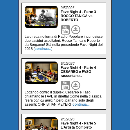
9/5/2026
Fave Night 4 - Parte 3
ROCCO TANICA vs
ROBERTO
La diretta notturna di Radio Popolare incuriosisce
due assidui ascoltatori: Rocco Tanica e Roberto
da Bergamo! Già nella precedente Fave Night del
2018 [
continua...
]
9/5/2026
Fave Night 4 - Parte 4
CESAREO e FASO
raccontano...
Lottando contro il duplex, Cesareo e Faso
chiamano le FAVE in diretta! Come nella classica
"sera con gli amici"
, però, parlano solo degli
assenti: CHRISTIAN MEYER! [
continua...
]
9/5/2026
Fave Night 4 - Parte 5
L'Artista Completo