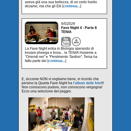
aveva già una sua bellezza, di un certo livello
diciamo, ma che gli Elii [
continua...
]
9/5/2026
Fave Night 4 - Parte 8
TENIA
La Fave Night entra in Biologia sperando di
trovare pheega e trova... la TENIA! Assieme a
"Orrendi nei"
e
"Pentimento Tardivo"
, Tenia ha
fatto parte dei [
continua...
]
E, siccome NON vi vogliamo bene, vi ricordo che
persino la Quarta Fave Night ha
l'album delle foto
!!!
Non conoscono pudore, non conoscono vergogna!
Ecco una selezione del peggio: