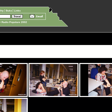
ility
Buko
Links
 Radio Popolare 2002