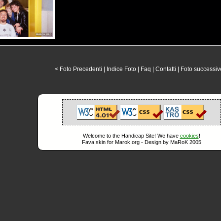
< Foto Precedenti
|
Indice Foto
|
Faq
|
Contatti
|
Foto successiv
Welcome to the Handicap Site! We have
cookies
!
Fava skin for Marok.org - Design by MaRoK 2005