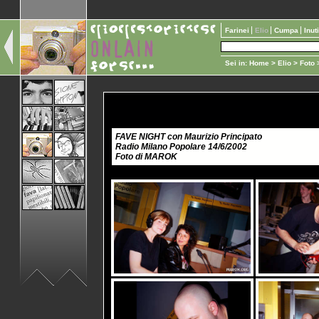
Farinei
Elio
Cumpa
Inut
Sei in:
Home
>
Elio
>
Foto
>
FAVE NIGHT con Maurizio Principato
Radio Milano Popolare 14/6/2002
Foto di MAROK