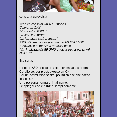
colto alla sprovvista.
"Non ce l'ho il MOMENT..."
risposi.
"Allora un OKI!"
"Non ce l'ho l'OKI..."
"Vallo a comprare!"
"La farmacia sarà chiusa..."
"GRUMO ne ha sempre uno nel MARSUPIO!"
"GRUMO è in piazza a tenerci i posti..."
"
Va' in piazza da GRUMO e torna qua a portarmi
l'OKI!!!!
"
Era seria.
Risposi
"Sìsì!"
, scesi di sotto e chiesi alla signora
Corallo se, per pietà, avesse un OKI.
Per un po' mi fissò basita, poi mi chiese che cazzo
fosse l'OKI.
Una persona normale, finalmente.
Le spiegai che è "OKI" è semplicemente il