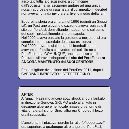
ascoltato tutta la discussione, a cominciare
dall'ecosistema, si lasciarono andare ad una unica,
ricca, fragorosa e grassa risata, il cui impatto in decibel
non aveva nulla da invidiare al livello medio della jam.
Eppure, la storia era chiara: nel 1996 (quindi un Giuppi
fa!), un Pastrano giovane e cazzone aveva registrato il
sito del Percfest, domiciliando il pagamento sul conto
dei suoi... probabilmente a loro insaputa.
Nel 2002, aveva passato la gestione a me, e poi si era
completamente scordato della sua esistenza.
Dal 2009 eravamo stati entrambi trombati e non
avevamo più nulla a che vedere né col sito né col
PercFest... ma COMUNQUE, anche adesso che il
Pastrano sfiorava i cinquanta,
il sito del PercFest era
ANCORA MANTENUTO dai SUOI GENITORI
!
Era la migliore rivelazione del PercFest 2011, dopo il
GABBIANO IMPICCATO al VEEEEEEEKKIO.
AFTER
All'una, il Pastrano ancora sotto shock andò affankulo
in direzione Genova, GRUMO andò affankulo in
direzione albergo e nel locale rimasero tre forme di
vita: una era il signor Sirò, l'altra era Choo ed il terzo
era il sottoscritto.
L'ambiente mi piaceva, perché la ratio
"pheega:cazzi"
era superiore a qualunque altro angolo di PercFest,