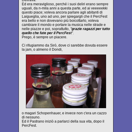
Delirava.
Ed era meraviglioso, perché i suoi deliri erano sempre
uguali, da n-mila anni a questa parte, ed ai veeeeekki
questo piace; voleva ancora parlare agli abitanti di
Laigueglia, uno ad uno, per spiegargli che il PercFest
era bello e non dovevano più boicottarlo, voleva
cambiare il mondo e portare la musica nelle strade e
nelle piazze e poi, soprattutto,
"
grazie ragazzi per tutto
quello che fate per il PercFest
"
.
Prego, è sempre un piacere.
Ci rifugiammo da Sirò, dove ci sarebbe dovuta essere
la jam, o almeno il Dondi,
o magari Schopenhauer, e invece non c'era un cazzo
di nessuno.
Ed il Pastrano iniziò a parlarci della sua vita, dopo il
PercFest.