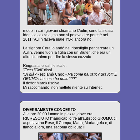
modo in cui i giovani chiamano l'Aulin, sono la stessa
identica cazzata, ma non si poteva dire perché nel
2011 l'Aulin faceva male, l'Oki ancora no.
La signora Corallo andò nel ripostiglio per cercare un
Aulin, venne fuori la figlia con un Brufen, che era un
altro sinonimo per dire la stessa cazzata.
Ringraziai e salii le scale.
"Ecco l'Oki!"
dissi.
"Di già? -
esclamò Choo
- Ma come hai fatto? Bravo!!! E
GRUMO che cosa ha detto???"
Il dottor Marok risolve.
Mi raccomando, non mettete niente su Internet.
DIVERSAMENTE CONCERTO
Alle ore 20:00 fummo in piazza, dove era
RICRESCIUTO l'handicap: oltre all'autistico GRUMO, ci
aspettavano Rese, il Compa, Marta, Mariangela e, di
fianco a loro, una sagoma obliqua: il