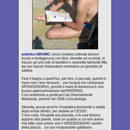
autistico GRUMO
, unica creatura zebrata bianco-
fucsia e lentigginosa con libro, berretto ed occhiali, in
mezzo ad una rete di bambini e veeeekki talmente fitta
da non lasciar intravedere nemmeno un granello di
sabbia.
Fare il bagno a quell'ora, per loro, è peccato, quindi in
mare non c'era nessuno... ma l'acqua era comunque
SPOOOOOORKA, perché il mare di domenica è una
buona approssimazione dell'INFERNO.
Così andammo a purificarci da Diversamente
Mariasole, perché nel 2006 c'era pheega.
Stavolta, provai anch'io l'insalatina femminile e subito
dopo entrai dentro, per andare al CESSO.
C'era coda, l'insalata era piaciuta, e fu una fortuna:
appeso alla parete, notai un quadro a cui non avevo
mai fatto caso prima: era il VEEEEEEEKKIO, quello
della piazza... col suo inseparabile gabbiano.