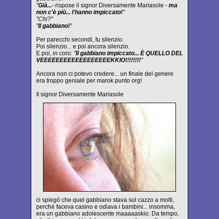
"
Già...
-
rispose il signor Diversamente Mariasole
-
ma
non c'è più... l'hanno impiccato!
"
"Chi?"
"
Il gabbiano!
"
Per parecchi secondi, fu silenzio.
Poi silenzio... e poi ancora silenzio.
E poi, in coro:
"
Il gabbiano impiccato... È QUELLO DEL
VEEEEEEEEEEEEEEEEEEKKIO!!!!!!!!
"
Ancora non ci potevo credere... un finale del genere
era troppo geniale per marok punto org!
Il signor Diversamente Mariasole
ci spiegò che quel gabbiano stava sul cazzo a molti,
perché faceva casino e odiava i bambini... insomma,
era un gabbiano adolescente maaaaaskio. Da tempo,