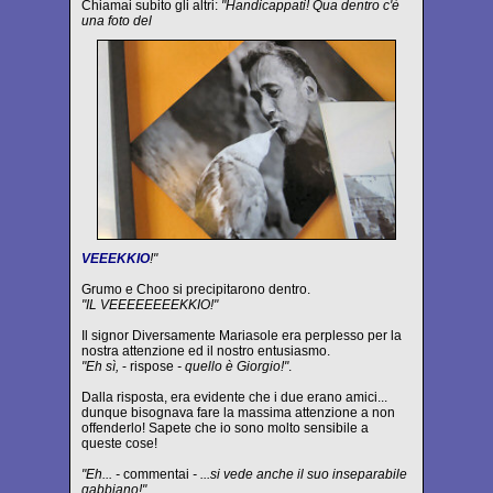
Chiamai subito gli altri:
"Handicappati! Qua dentro c'è
una foto del
VEEEKKIO
!"
Grumo e Choo si precipitarono dentro.
"IL VEEEEEEEEKKIO!"
Il signor Diversamente Mariasole era perplesso per la
nostra attenzione ed il nostro entusiasmo.
"Eh sì,
- rispose
- quello è Giorgio!"
.
Dalla risposta, era evidente che i due erano amici...
dunque bisognava fare la massima attenzione a non
offenderlo! Sapete che io sono molto sensibile a
queste cose!
"Eh... -
commentai
- ...si vede anche il suo inseparabile
gabbiano!"