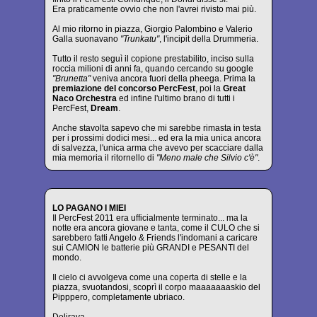
Era praticamente ovvio che non l'avrei rivisto mai più.
Al mio ritorno in piazza, Giorgio Palombino e Valerio
Galla suonavano
"Trunkatu"
, l'incipit della Drummeria.
Tutto il resto seguì il copione prestabilito, inciso sulla
roccia milioni di anni fa, quando cercando su google
"Brunetta"
veniva ancora fuori della pheega. Prima la
premiazione del concorso PercFest
, poi la
Great
Naco Orchestra
ed infine l'ultimo brano di tutti i
PercFest,
Dream
.
Anche stavolta sapevo che mi sarebbe rimasta in testa
per i prossimi dodici mesi... ed era la mia unica ancora
di salvezza, l'unica arma che avevo per scacciare dalla
mia memoria il ritornello di
"Meno male che Silvio c'è"
.
LO PAGANO I MIEI
Il PercFest 2011 era ufficialmente terminato... ma la
notte era ancora giovane e tanta, come il CULO che si
sarebbero fatti Angelo & Friends l'indomani a caricare
sui CAMION le batterie più GRANDI e PESANTI del
mondo.
Il cielo ci avvolgeva come una coperta di stelle e la
piazza, svuotandosi, scoprì il corpo maaaaaaaskio del
Pipppero, completamente ubriaco.