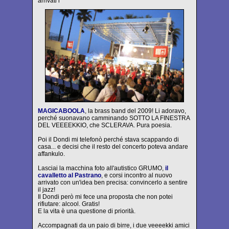
arrivati i
MAGICABOOLA
, la brass band del 2009! Li adoravo,
perché suonavano camminando SOTTO LA FINESTRA
DEL VEEEEKKIO, che SCLERAVA. Pura poesia.
Poi il Dondi mi telefonò perché stava scappando di
casa... e decisi che il resto del concerto poteva andare
affankulo.
Lasciai la macchina foto all'autistico GRUMO,
il
cavalletto al Pastrano
, e corsi incontro al nuovo
arrivato con un'idea ben precisa: convincerlo a sentire
il jazz!
Il Dondi però mi fece una proposta che non potei
rifiutare: alcool. Gratis!
E la vita è una questione di priorità.
Accompagnati da un paio di birre, i due veeeekki amici