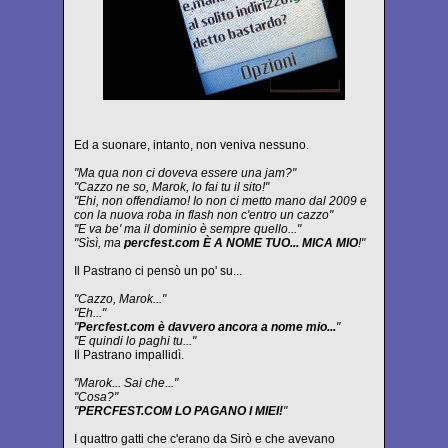
Ed a suonare, intanto, non veniva nessuno.
"Ma qua non ci doveva essere una jam?"
"Cazzo ne so, Marok, lo fai tu il sito!"
"Ehi, non offendiamo! Io non ci metto mano dal 2009 e
con la nuova roba in flash non c'entro un cazzo"
"E va be' ma il dominio è sempre quello..."
"Sìsì, ma
percfest.com È A NOME TUO... MICA MIO
!"
Il Pastrano ci pensò un po' su...
"Cazzo, Marok..."
"Eh..."
"
Percfest.com è davvero ancora a nome mio...
"
"E quindi lo paghi tu..."
Il Pastrano impallidì.
"Marok... Sai che..."
"Cosa?"
"
PERCFEST.COM LO PAGANO I MIEI!
"
I quattro gatti che c'erano da Sirò e che avevano