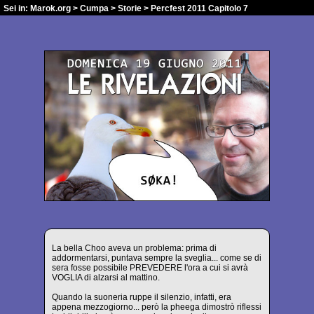
Sei in:
Marok.org
>
Cumpa
>
Storie
> Percfest 2011 Capitolo 7
La bella Choo aveva un problema: prima di
addormentarsi, puntava sempre la sveglia... come se di
sera fosse possibile PREVEDERE l'ora a cui si avrà
VOGLIA di alzarsi al mattino.
Quando la suoneria ruppe il silenzio, infatti, era
appena mezzogiorno... però la pheega dimostrò riflessi