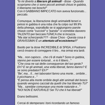
"Io mi diverto a
liberare gli animali
! -
disse
- Quando
scopriamo che ci sono piccoli animali chiusi in gabbia,
li liberiamo nei boschi!"
Con il GABBIANO IMPICCATO non aveva funzionato...
peccato.
Comunque, la liberazione degli animaletti teneri e
pelosi in gabbia è una roba che fa colpo sul 99.9%
della pheega, soprattutto se si aggiungono parole
chiave come
"cuccioli"
o
"panda"
: ci vorrebbe davvero
TALENTO per beccare l'UNICA che si incazza.
"Ma stai scherzando??? -
disse Choo
- Questa cosa è
GRAVISSIMA! È un
attentato all'ecosistema
!!!"
Basito per la dose INCREDIBILE di SFIGA, il Pastrano
cercò invano di correggere il tiro... ma ormai era tardi.
"Ma... non capisco... che c'è di male? Sono in gabbia,
stanno per essere torturati... e io li libero..."
"Che cosa ne sai delle conseguenze del tuo gesto?
Eh? E se gli animali, una volta liberati, fanno danno? E
se sono predatori? Eh?"
"Be', ma... lì... nei laboratori fanno una morte... orribile...
li picchiano e..."
"E pensa alla morte orribile degli altri animali del bosco
quando vengono cacciati da quelli che hai liberato TU!"
"Ma... sarebbe comunque una morte naturale e..."
"NO! NON È NATURALE! Sei TU che li hai liberati!"
Erano bellissimi.
Cercai di stemperare i toni ricordando un famoso