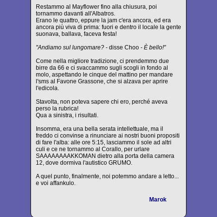
Restammo al Mayflower fino alla chiusura, poi
tornammo davanti all'Albatros.
Erano le quattro, eppure la jam c'era ancora, ed era
ancora più viva di prima: fuori e dentro il locale la gente
suonava, ballava, faceva festa!
"Andiamo sul lungomare? -
disse Choo
- È bello!"
Come nella migliore tradizione, ci prendemmo due
birre da 66 e ci svaccammo sugli scogli in fondo al
molo, aspettando le cinque del mattino per mandare
l'sms al Favone Grassone, che si alzava per aprire
l'edicola.
Stavolta, non poteva sapere chi ero, perché aveva
perso la rubrica!
Qua a sinistra, i risultati.
Insomma, era una bella serata intellettuale, ma il
freddo ci convinse a rinunciare ai nostri buoni propositi
di fare l'alba: alle ore 5:15, lasciammo il sole ad altri
culi e ce ne tornammo al Corallo, per urlare
SAAAAAAAAKKOMAN dietro alla porta della camera
12, dove dormiva l'autistico GRUMO.
A quel punto, finalmente, noi potemmo andare a letto...
e voi affankulo.
Marok