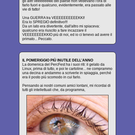
gli altri veeeeeekki del paese non vedevano l'ora di
farlo fuori e qualcuno, evidentemente, era passato alle
vie di fatto!
Una GUERRA tra VEEEEEEEEEEKKI!
Era lo SPREGIO definitivo!!!
Da un lato era divertente, dall'altro mi spiaceva:
qualcuno era riuscito a fare incazzare il
VEEEEEEEEKKIO più di noi, ed io ci tenevo ad avere il
primato... Peccato.
IL POMERIGGIO PIÙ INUTILE DELL'ANNO
La domenica del PercFest ha i suoi riti: il gelato da
Linux, prima di tutto, e poi le cartoline... ne comprammo
una decina e andammo a scriverle in spiaggia, perché
era il posto più scomodo in cui farlo.
Pensando ai nostri comuni amici lontani, mi ricordai di
tutti gli intellettuali che, da programma,