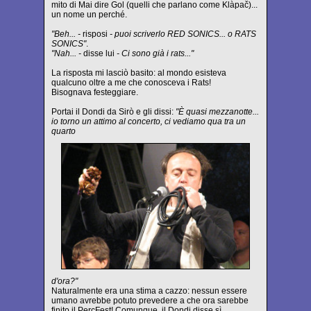
mito di Mai dire Gol (quelli che parlano come Klàpač)...
un nome un perché.
"Beh... -
risposi
- puoi scriverlo RED SONICS... o RATS
SONICS"
.
"Nah... -
disse lui
- Ci sono già i rats..."
La risposta mi lasciò basito: al mondo esisteva
qualcuno oltre a me che conosceva i Rats!
Bisognava festeggiare.
Portai il Dondi da Sirò e gli dissi:
"È quasi mezzanotte...
io torno un attimo al concerto, ci vediamo qua tra un
quarto
d'ora?"
Naturalmente era una stima a cazzo: nessun essere
umano avrebbe potuto prevedere a che ora sarebbe
finito il PercFest! Comunque, il Dondi disse sì.