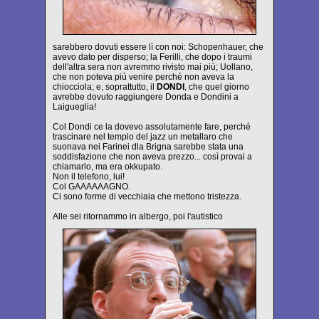
sarebbero dovuti essere lì con noi: Schopenhauer, che
avevo dato per disperso; la Ferilli, che dopo i traumi
dell'altra sera non avremmo rivisto mai più; Uollano,
che non poteva più venire perché non aveva la
chiocciola; e, soprattutto, il
DONDI
, che quel giorno
avrebbe dovuto raggiungere Donda e Dondini a
Laigueglia!
Col Dondi ce la dovevo assolutamente fare, perché
trascinare nel tempio del jazz un metallaro che
suonava nei Farinei dla Brigna sarebbe stata una
soddisfazione che non aveva prezzo... così provai a
chiamarlo, ma era okkupato.
Non il telefono, lui!
Col GAAAAAAGNO.
Ci sono forme di vecchiaia che mettono tristezza.
Alle sei ritornammo in albergo, poi l'autistico