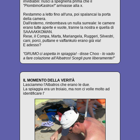
invidiabili: riuscì a spegnerla prima che il
"PiombinoKastrox!"
arrivasse alla x.
Restammo a letto fino all'una, poi spalancai la porta
della camera.
Dall'esterno, rimbombava un nulla surreale: le camere
erano tutte aperte e vuote, tranne la nostra e quella di
SAAAAKKOMAN.
Rese, il Compa, Marta, Mariangela, Ruggeri, Silvestri,
cani, porci, puttane e vaffankulo erano già via!
E adesso?
"GRUMO ci aspetta in spiaggia! -
disse Choo
- Io vado
a fare colazione all'Albatros! Scegli pure liberamente!"
IL MOMENTO DELLA VERITÀ
Lasciammo l'Albatros che erano le due.
La spiaggia era un troiaio, ma non ci volle molto ad
identificare l'