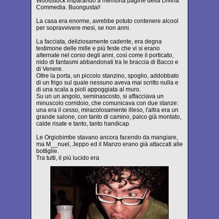
Woodstock imparando a memoria pagine della Divina
Commedia. Buongustai!
La casa era enorme, avrebbe potuto contenere alcool
per sopravvivere mesi, se non anni.
La facciata, deliziosamente cadente, era degna
testimone delle mille e più feste che vi si erano
alternate nel corso degli anni, così come il porticato,
nido di fantasmi abbandonati tra le braccia di Bacco e
di Venere.
Oltre la porta, un piccolo stanzino, spoglio, addobbato
di un frigo sul quale nessuno aveva mai scritto nulla e
di una scala a pioli appoggiata al muro.
Su un un angolo, seminascosto, si affacciava un
minuscolo corridoio, che comunicava con due stanze:
una era il cesso, miracolosamente illeso, l'altra era un
grande salone, con tanto di camino, palco già montato,
calde risate e tanto, tanto handicap.
Le Orgiobimbe stavano ancora facendo da mangiare,
ma M__nuel, Jeppo ed il Manzo erano già attaccati alle
bottiglie.
Tra tutti, il più lucido era