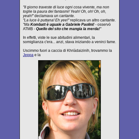
"Il giorno traveste di luce ogni cosa vivente, ma non
toglie la paura dei fantasmi! Yeah! Oh, oh! Oh, oh,
yeah!"
declamava un cantante.
"La luce è puttana! Eh yee!"
replicava un altro cantante.
"Ma
Kombatt è uguale a Gabriele Paolini!
-
osservò
ATMB
-
Quello del sito che mangia la merda!
"
In effetti, viste le sue abitudini alimentari, la
somiglianza c'era... anzi, stava iniziando a venirci fame.
Uscimmo fuori a caccia di Khriàdaizinih, trovammo la
Jeppa
e la