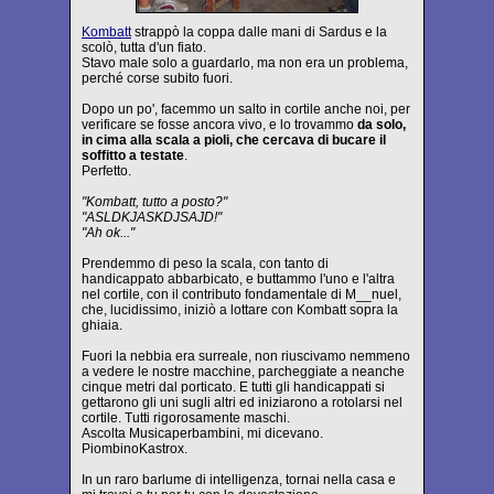
Kombatt
strappò la coppa dalle mani di Sardus e la
scolò, tutta d'un fiato.
Stavo male solo a guardarlo, ma non era un problema,
perché corse subito fuori.
Dopo un po', facemmo un salto in cortile anche noi, per
verificare se fosse ancora vivo, e lo trovammo
da solo,
in cima alla scala a pioli, che cercava di bucare il
soffitto a testate
.
Perfetto.
"Kombatt, tutto a posto?"
"ASLDKJASKDJSAJD!"
"Ah ok..."
Prendemmo di peso la scala, con tanto di
handicappato abbarbicato, e buttammo l'uno e l'altra
nel cortile, con il contributo fondamentale di M__nuel,
che, lucidissimo, iniziò a lottare con Kombatt sopra la
ghiaia.
Fuori la nebbia era surreale, non riuscivamo nemmeno
a vedere le nostre macchine, parcheggiate a neanche
cinque metri dal porticato. E tutti gli handicappati si
gettarono gli uni sugli altri ed iniziarono a rotolarsi nel
cortile. Tutti rigorosamente maschi.
Ascolta Musicaperbambini, mi dicevano.
PiombinoKastrox.
In un raro barlume di intelligenza, tornai nella casa e