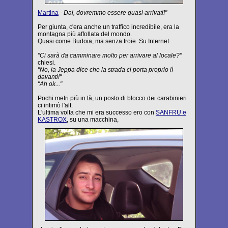
Martina
-
Dai, dovremmo essere quasi arrivati!"
Per giunta, c'era anche un traffico incredibile, era la
montagna più affollata del mondo.
Quasi come Budoia, ma senza troie. Su Internet.
"Ci sarà da camminare molto per arrivare al locale?"
chiesi.
"No, la Jeppa dice che la strada ci porta proprio lì
davanti!"
"Ah ok..."
Pochi metri più in là, un posto di blocco dei carabinieri
ci intimò l'alt.
L'ultima volta che mi era successo ero con
SANFRU e
KASTROX
, su una macchina,