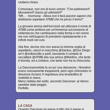
castana chiara.
Comunque, non era di buon umore:
"Che palleeeee!!!
Muovetevi!!! Siamo gli ultimiiiiii!!!"
"Mh... -
mormorai
- Allora non ti farà piacere sapere che
dobbiamo aspettare ATMB che ha perso il treno!"
La giovane donna dell'est iniziò ad utilizzare il nome di
ATMB come prefisso per un'immensa successione di
nefandezze che cambiavano nella forma e nel colore
ma non nell'augurio di prenderlo ripetutamente e in
infiniti modi nel culo.
Alla fine, decise che non aveva la minima voglia di
aspettarlo, caricò in macchina @Sardus, @Don Diego
ed il @sottoscritto e partì, lasciando il compito di
raccattare @ATMB alla sua amica @Martina, che tanto
è bionda, ed a Uollano, che tanto non ha la chiocciola.
La Daiconanmobile fu un po' una delusione, i finestrini
erano noiosamente trasparenti, però ogni chilometro in
direzione Azzano X registrava una teradiottria di
visibilità in meno.
Meno nebbia del solito, secondo Daiconan: al ritorno
sarebbe stato peggio.
Perfetto.
LA CASA
Quando Daiconan mi aveva scritto che il paese si