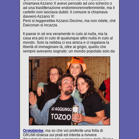
chiamava Azzano X avevo pensato ad uno scherzo o
ad una traslitterazione endominorennefemminile, ma il
cartello non lasciava dubbi: il comune si chiamava
davvero Azzano X!
Però si leggerebbe Azzano Decimo, ma non ridete, ché
Daiconan si incazza.
Il paese in sè era veramente in culo al nulla, ma la
casa era più in culo di qualunque altro nulla in culo al
mondo. Solo la nebbia ci era amica e ci regalava la
libertà di immaginare là, oltre al grigio, quello che
sempre avevamo sognato: un mondo popolato solo da
Orgiobimbe
; ma so che voi preferite una folla di
GRUMI distesa sui prati ed intenta a rivivere