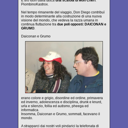
E tirò fuori dalla tasca
una scatola di Mon Cheri
.
PiombinoKastrox.
Nel tempo rimanente del viaggio, Don Diego contribuì
in modo determinante alla costruzione di una nuova
visione del mondo, che vedeva la razza umana in
continua fluttazione tra
due poli opposti: DAICONAN e
GRUMO
.
Daiconan e Grumo
erano colore e grigio, disordine ed ordine, primavera
ed inverno, adolescenza e disciplina, drunk e knurd,
urla e silenzio, follia ed autismo, pheega ed
informatica.
Insomma, Daiconan e Grumo, sommati, facevano il
mondo.
A strapparci dai nostri voli pindarici la telefonata di