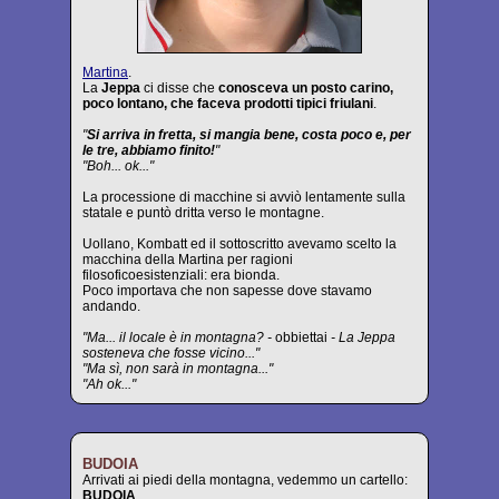
Martina
.
La
Jeppa
ci disse che
conosceva un posto carino,
poco lontano, che faceva prodotti tipici friulani
.
"
Si arriva in fretta, si mangia bene, costa poco e, per
le tre, abbiamo finito!
"
"Boh... ok..."
La processione di macchine si avviò lentamente sulla
statale e puntò dritta verso le montagne.
Uollano, Kombatt ed il sottoscritto avevamo scelto la
macchina della Martina per ragioni
filosoficoesistenziali: era bionda.
Poco importava che non sapesse dove stavamo
andando.
"Ma... il locale è in montagna? -
obbiettai
- La Jeppa
sosteneva che fosse vicino..."
"Ma sì, non sarà in montagna..."
"Ah ok..."
BUDOIA
Arrivati ai piedi della montagna, vedemmo un cartello:
BUDOIA
.