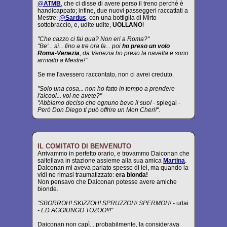
@ATMB
, che ci disse di avere perso il treno perché è
handicappato; infine, due nuovi passeggeri raccattati a
Mestre:
@Sardus
, con una bottiglia di Mirto
sottobraccio, e, udite udite,
UOLLANO
!
"Che cazzo ci fai qua? Non eri a Roma?"
"Be'... sì... fino a tre ora fa... poi
ho preso un volo
Roma-Venezia
, da Venezia ho preso la navetta e sono
arrivato a Mestre!"
Se me l'avessero raccontato, non ci avrei creduto.
"Solo una cosa... non ho fatto in tempo a prendere
l'alcool... voi ne avete?"
"Abbiamo deciso che ognuno beve il suo! -
spiegai
-
Però Don Diego ti può offrire un Mon Cheri!"
.
IL COMITATO DI BENVENUTO
Arrivammo in perfetto orario, e trovammo Daiconan che
saltellava in stazione assieme alla sua amica
Martina
.
Daiconan mi aveva parlato spesso di lei, ma quando la
vidi ne rimasi traumatizzato:
era bionda!
Non pensavo che Daiconan potesse avere amiche
bionde.
"SBORROH! SKIZZOH! SPRUZZOH! SPERMOH! -
urlai
- ED AGGIUNGO TOZOO!!!"
Daiconan non capì... probabilmente, la considerava