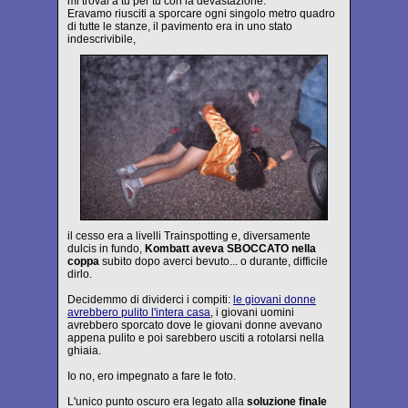
mi trovai a tu per tu con la devastazione.
Eravamo riusciti a sporcare ogni singolo metro quadro
di tutte le stanze, il pavimento era in uno stato
indescrivibile,
il cesso era a livelli Trainspotting e, diversamente
dulcis in fundo,
Kombatt aveva SBOCCATO nella
coppa
subito dopo averci bevuto... o durante, difficile
dirlo.
Decidemmo di dividerci i compiti:
le giovani donne
avrebbero pulito l'intera casa
, i giovani uomini
avrebbero sporcato dove le giovani donne avevano
appena pulito e poi sarebbero usciti a rotolarsi nella
ghiaia.
Io no, ero impegnato a fare le foto.
L'unico punto oscuro era legato alla
soluzione finale