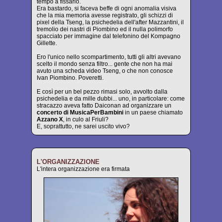
tempo a fissarlo.
Era bastardo, si faceva beffe di ogni anomalia visiva
che la mia memoria avesse registrato, gli schizzi di
pixel della Tseng, la psichedelia dell'after Mazzantini, il
tremolio dei nastri di Piombino ed il nulla polimorfo
spacciato per immagine dal telefonino del Kompagno
Gillette.
Ero l'unico nello scompartimento, tutti gli altri avevano
scelto il mondo senza filtro... gente che non ha mai
avuto una scheda video Tseng, o che non conosce
Ivan Piombino. Poveretti.
E così per un bel pezzo rimasi solo, avvolto dalla
psichedelia e da mille dubbi... uno, in particolare: come
stracazzo aveva fatto Daiconan ad organizzare un
concerto di MusicaPerBambini
in un paese chiamato
Azzano X
, in culo al Friuli?
E, soprattutto, ne sarei uscito vivo?
L'ORGANIZZAZIONE
L'intera organizzazione era firmata