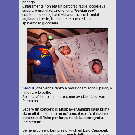
pheega.
Chiaramente non era un percorso facile: occorreva
superare una
glaciazione
, una
"
lucidatruce
"
,
confrontarsi con gli altri Abitatori, tra cui i temibili
tagliatori di teste, l'uomo delle uova ed il suo
spaventoso giocoliere:
Sardus
, che venne rapito e posizionato sotto il palco, a
far girare le palle.
Se la cavò bene, mai però come avrebbe fatto Ivan
Piombino.
Vedere un concerto di MusicaPerBambini dalla prima
fila in effetti è sempre un po' pericoloso: c'è il
rischio
concreto di finire per far parte della coreografia.
Per sempre.
Se ne accorsero ben presto Mitch ed Ezio Ciuspiont,
trasformati in incarnazioni viventi dell'infravita. E se ne