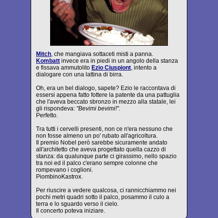
Mitch
, che mangiava sottaceti misti a panna.
Kombatt
invece era in piedi in un angolo della stanza
e fissava ammutolito
Ezio Ciuspiont
, intento a
dialogare con una lattina di birra.
Oh, era un bel dialogo, sapete? Ezio le raccontava di
essersi appena fatto fottere la patente da una pattuglia
che l'aveva beccato sbronzo in mezzo alla statale, lei
gli rispondeva:
"Bevimi bevimi!"
.
Perfetto.
Tra tutti i cervelli presenti, non ce n'era nessuno che
non fosse almeno un po' rubato all'agricoltura.
Il premio Nobel però sarebbe sicuramente andato
all'architetto che aveva progettato quella cazzo di
stanza: da qualunque parte ci girassimo, nello spazio
tra noi ed il palco c'erano sempre colonne che
rompevano i coglioni.
PiombinoKastrox.
Per riuscire a vedere qualcosa, ci rannicchiammo nei
pochi metri quadri sotto il palco, posammo il culo a
terra e lo sguardo verso il cielo.
Il concerto poteva iniziare.