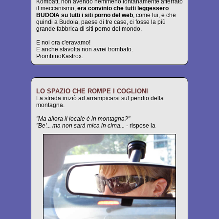
Kombatt, non avendo nemmeno lontanamente afferrato
il meccanismo,
era convinto che tutti leggessero
BUDOIA su tutti i siti porno del web
, come lui, e che
quindi a Budoia, paese di tre case, ci fosse la più
grande fabbrica di siti porno del mondo.
E noi ora c'eravamo!
E anche stavolta non avrei trombato.
PiombinoKastrox.
LO SPAZIO CHE ROMPE I COGLIONI
La strada iniziò ad arrampicarsi sul pendio della
montagna.
"Ma allora il locale è in montagna?"
"Be'... ma non sarà mica in cima... -
rispose la