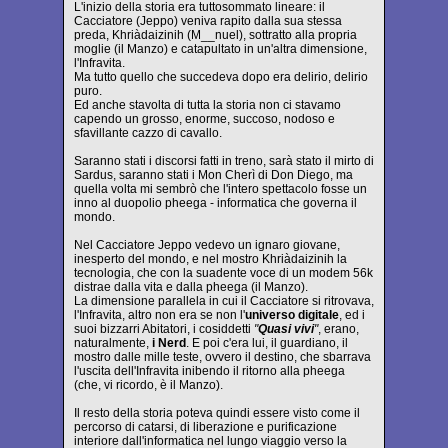
L'inizio della storia era tuttosommato lineare: il
Cacciatore (Jeppo) veniva rapito dalla sua stessa
preda, Khriàdaizinih (M__nuel), sottratto alla propria
moglie (il Manzo) e catapultato in un'altra dimensione,
l'Infravita.
Ma tutto quello che succedeva dopo era delirio, delirio
puro.
Ed anche stavolta di tutta la storia non ci stavamo
capendo un grosso, enorme, succoso, nodoso e
sfavillante cazzo di cavallo.
Saranno stati i discorsi fatti in treno, sarà stato il mirto di
Sardus, saranno stati i Mon Cherì di Don Diego, ma
quella volta mi sembrò che l'intero spettacolo fosse un
inno al duopolio pheega - informatica che governa il
mondo.
Nel Cacciatore Jeppo vedevo un ignaro giovane,
inesperto del mondo, e nel mostro Khriàdaizinih la
tecnologia, che con la suadente voce di un modem 56k
distrae dalla vita e dalla pheega (il Manzo).
La dimensione parallela in cui il Cacciatore si ritrovava,
l'Infravita, altro non era se non l'
universo digitale
, ed i
suoi bizzarri Abitatori, i cosiddetti
"
Quasi vivi
"
, erano,
naturalmente,
i Nerd
. E poi c'era lui, il guardiano, il
mostro dalle mille teste, ovvero il destino, che sbarrava
l'uscita dell'Infravita inibendo il ritorno alla pheega
(che, vi ricordo, è il Manzo).
Il resto della storia poteva quindi essere visto come il
percorso di catarsi, di liberazione e purificazione
interiore dall'informatica nel lungo viaggio verso la