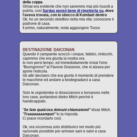
della coppa
.
Ormai era evidente che non saremmo mai più riusciti a
pulirla, così
Sardus pensò bene di rimetterla su
, dove
l'aveva trovata, con lo sbocco di Kombatt dentro
.
Ok, ho un secondo obiettivo nella mia vita: conoscere il
padrone di casa.
Il primo, naturalmente, resta aggiungere Tozoo.
DESTINAZIONE DAICONAN
Quando il campanile scoccò i cinque, fatidici, rintocchi,
capimmo che era giunta la nostra ora.
Io non persi tempo, ed immediatamente inviai l'sms
"Buongiorno!"
al Favone Grassone, che si alzava per
aprire l'edicola.
Gli altri decisero che era giunto il momento di prendere
le macchine ed andare a biodegradarci a casa
Daiconan.
Solo le orgiobimbe si dissociarono e tornarono nelle
loro case, portandosi dietro Mitch perché è
handicappato.
"
Se fate qualcosa domani chiamatemi!
"
disse Mitch.
"
Traaaaaaaanquo!
"
fu la risposta.
Ci piace ricordarlo così.
Ok, ora occorreva solo distribuirci nel modo più
razionale possibile per arrivare sani e salvi a casa
Daiconan.