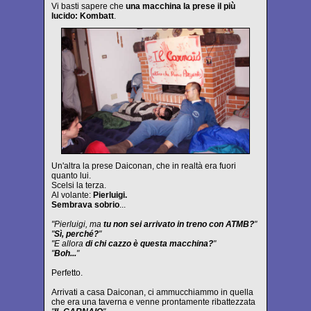
Vi basti sapere che
una macchina la prese il più
lucido: Kombatt
.
Un'altra la prese Daiconan, che in realtà era fuori
quanto lui.
Scelsi la terza.
Al volante:
Pierluigi.
Sembrava sobrio
...
"Pierluigi, ma
tu non sei arrivato in treno con ATMB?
"
"
Sì, perché?
"
"E allora
di chi cazzo è questa macchina?
"
"
Boh...
"
Perfetto.
Arrivati a casa Daiconan, ci ammucchiammo in quella
che era una taverna e venne prontamente ribattezzata