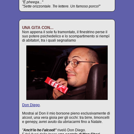
"È pheega..."
"Sette orizzontale. Tre lettere. Un famoso porco!"
UNA GITA CON...
Non appena il sole fu tramontato, il finestrino perse il
suo potere psichedelico e lo scompartimento si riempì
di abitatori, tra i quali segnaliamo
Don Diego
.
Mostrai al Don il mio borsone pieno esclusivamente di
alcool, una vera gioia per gli occhi: tra birre, limoncelli
e genepy, avrei avuto da ubriacarmi fino a Natale.
"
Anch'io ho l'alcool!
"
rivelò Don Diego.