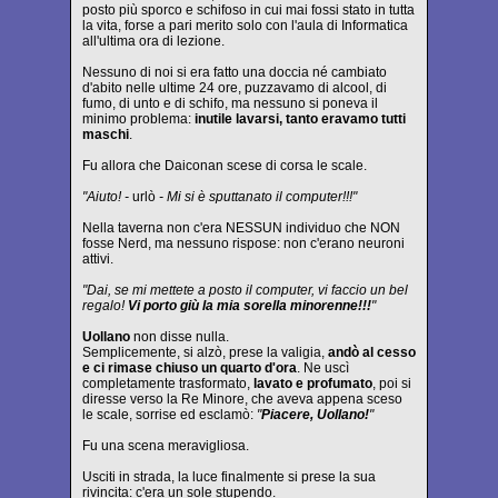
posto più sporco e schifoso in cui mai fossi stato in tutta
la vita, forse a pari merito solo con l'aula di Informatica
all'ultima ora di lezione.
Nessuno di noi si era fatto una doccia né cambiato
d'abito nelle ultime 24 ore, puzzavamo di alcool, di
fumo, di unto e di schifo, ma nessuno si poneva il
minimo problema:
inutile lavarsi, tanto eravamo tutti
maschi
.
Fu allora che Daiconan scese di corsa le scale.
"Aiuto! -
urlò
- Mi si è sputtanato il computer!!!"
Nella taverna non c'era NESSUN individuo che NON
fosse Nerd, ma nessuno rispose: non c'erano neuroni
attivi.
"Dai, se mi mettete a posto il computer, vi faccio un bel
regalo!
Vi porto giù la mia sorella minorenne!!!
"
Uollano
non disse nulla.
Semplicemente, si alzò, prese la valigia,
andò al cesso
e ci rimase chiuso un quarto d'ora
. Ne uscì
completamente trasformato,
lavato e profumato
, poi si
diresse verso la Re Minore, che aveva appena sceso
le scale, sorrise ed esclamò:
"
Piacere, Uollano!
"
Fu una scena meravigliosa.
Usciti in strada, la luce finalmente si prese la sua
rivincita: c'era un sole stupendo.