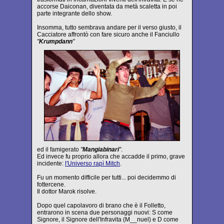
accorse Daiconan, diventata da metà scaletta in poi
parte integrante dello show.
Insomma, tutto sembrava andare per il verso giusto, il
Cacciatore affrontò con fare sicuro anche il Fanciullo
"
Krumpdann
"
ed il famigerato
"
Mangiabinari
"
.
Ed invece fu proprio allora che accadde il primo, grave
incidente:
l'Universo rapì Mitch
.
Fu un momento difficile per tutti... poi decidemmo di
fottercene.
Il dottor Marok risolve.
Dopo quel capolavoro di brano che è il Folletto,
entrarono in scena due personaggi nuovi: S come
Signore, il Signore dell'Infravita (M__nuel) e D come