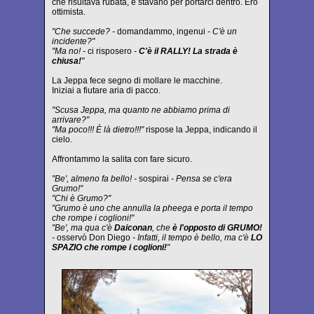
che risultava rubata, e stavano per portarci dentro. Ero
ottimista.
"Che succede? -
domandammo, ingenui
- C'è un
incidente?"
"Ma no! -
ci risposero
-
C'è il RALLY! La strada è
chiusa!
"
La Jeppa fece segno di mollare le macchine.
Iniziai a fiutare aria di pacco.
"Scusa Jeppa, ma quanto ne abbiamo prima di
arrivare?"
"Ma poco!!! È là dietro!!!"
rispose la Jeppa, indicando il
cielo.
Affrontammo la salita con fare sicuro.
"Be', almeno fa bello! -
sospirai
- Pensa se c'era
Grumo!"
"Chi è Grumo?"
"Grumo è uno che annulla la pheega e porta il tempo
che rompe i coglioni!"
"Be', ma qua c'è
Daiconan
, che
è l'opposto di GRUMO!
-
osservò Don Diego
- Infatti, il tempo è bello, ma c'è
LO
SPAZIO che rompe i coglioni!
"