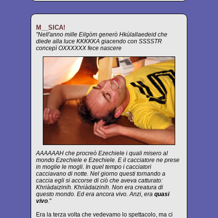
M__SICA!
"Nell'anno mille Eilgòm generò Hkùlallaedeid che
diede alla luce KKKKKA giacendo con SSSSTR
concepì OXXXXXX fece nascere
AAAAAAH che procreò Ezechiele i quali misero al
mondo Ezechiele e Ezechiele. E il cacciatore ne prese
in moglie le mogli. In quel tempo i cacciatori
cacciavano di notte. Nel giorno questi tornando a
caccia egli si accorse di ciò che aveva catturato:
Khriàdaizinih. Khriàdaizinih. Non era creatura di
questo mondo. Ed era ancora vivo. Anzi, era
quasi
vivo
."
Era la terza volta che vedevamo lo spettacolo, ma ci