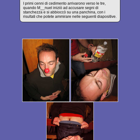
I primi cenni di cedimento arrivarono verso le tre,
quando M__nuel iniziò ad accusare segni di
stanchezza e si abbioccò su una panchina, con i
risultati che potete ammirare nelle seguenti diapositive.