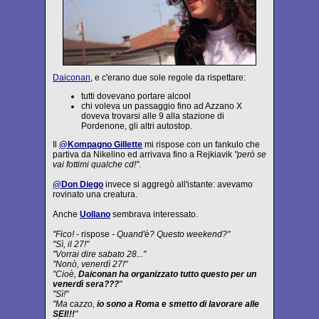
Daiconan
, e c'erano due sole regole da rispettare:
tutti dovevano portare alcool
chi voleva un passaggio fino ad Azzano X
doveva trovarsi alle 9 alla stazione di
Pordenone, gli altri autostop.
Il
@Kompagno Gillette
mi rispose con un fankulo che
partiva da Nikelino ed arrivava fino a Rejkiavik
"però se
vai fottimi qualche cd!"
.
@Don Diego
invece si aggregò all'istante: avevamo
rovinato una creatura.
Anche
Uollano
sembrava interessato.
"Fico! -
rispose
- Quand'è? Questo weekend?"
"Sì, il 27!"
"Vorrai dire sabato 28..."
"Nonò, venerdì 27!"
"Cioè,
Daiconan ha organizzato tutto questo per un
venerdì sera???
"
"Sì!"
"Ma cazzo,
io sono a Roma e smetto di lavorare alle
SEI!!!
"