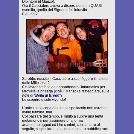
Dipintore (il Manzo).
Ora il Cacciatore aveva a disposizione un QUASI
esercito, quello del Signore dell'Infravita.
E quindi?
Sarebbe riuscito il Cacciatore a sconfiggere il mostro
dalle Mille teste?
Ce l'avrebbe fatta ad abbandonare l'informatica per
ritrovare la pheega (cioè il Manzo) e festeggiare, sulle
note di
"
Bolla di Brodo
"
?
Lo scoprirete solo vivendo!
L'unica cosa certa era che lo spettacolo non avrebbe
avuto termine, mai.
Col passare del tempo, si limitò a subire una lenta
metamorfosi per assumere una forma
anarcounplugged ed i tre cantori, con chitarre al
seguito, si spostarono al centro del loro pubblico rock.