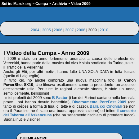
Sei in:
Marok.org
>
Cumpa
>
Archivio
> Video 2009
2004
|
2005
|
2006
|
2007
|
2008
| 2009 |
2010
I Video della Cumpa - Anno 2009
Il 2009 è stato un anno fortemente anomalo: a causa delle proteste dei
Veeeekki, buona parte della musica dal vivo è stata sradicata da Torino, tra cui
il Traffic della Pellerina!
Anche gli Elii, per altri motivi, hanno fatto UNA SOLA DATA in tutta l'estate
(quella di Laigueglia).
In tutto ciò, ho anche comprato una nuova macchina foto, la
Canon
PowerShot SX10
, che filmava esattamente come la precedente: un acquisto
decisamente utile! Per tutte le ragioni elencate sinora, è stato un anno,
semplicemente, bellissimo!
I miei preferiti del 2009 sono
B-Factor
(i fan dei Farinei cantano nella loro sala
prove... poi hanno dovuto benedirla!),
Diversamente PercFest 2009
(con
tanto di crépes a forma di figa, di tette e di cazzo),
Balla coi Cinghiali
(se non
era il Paradiso, ne è stato una buona approssimazione) ed infine
il concerto
dei Taberna all'Askatasuna
(che ha seriamente rischiato di prendere fuoco).
Buona inutile visione!
DUEMILANOVE