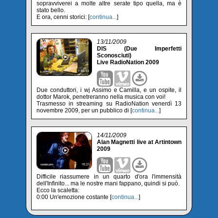
sopravviverei a molte altre serate tipo quella, ma è
stato bello.
E ora, cenni storici: [
continua...
]
13/11/2009
DIS (Due Imperfetti
Sconosciuti)
Live RadioNation 2009
Due conduttori, i wj Assimo e Camilla, e un ospite, il
dottor Marok, penetreranno nella musica con voi!
Trasmesso in streaming su RadioNation venerdì 13
novembre 2009, per un pubblico di [
continua...
]
14/11/2009
Alan Magnetti live at Artintown
2009
Difficile riassumere in un quarto d'ora l'immensità
dell'Infinito... ma le nostre mani fappano, quindi si può.
Ecco la scaletta:
0:00 Un'emozione costante [
continua...
]