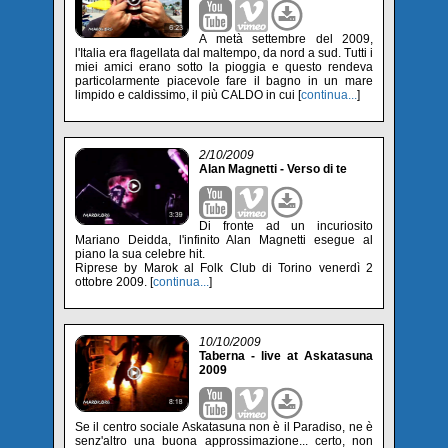
A metà settembre del 2009,
l'Italia era flagellata dal maltempo, da nord a sud. Tutti i
miei amici erano sotto la pioggia e questo rendeva
particolarmente piacevole fare il bagno in un mare
limpido e caldissimo, il più CALDO in cui [
continua...
]
2/10/2009
Alan Magnetti - Verso di te
Di fronte ad un incuriosito
Mariano Deidda, l'infinito Alan Magnetti esegue al
piano la sua celebre hit.
Riprese by Marok al Folk Club di Torino venerdì 2
ottobre 2009. [
continua...
]
10/10/2009
Taberna - live at Askatasuna
2009
Se il centro sociale Askatasuna non è il Paradiso, ne è
senz'altro una buona approssimazione... certo, non