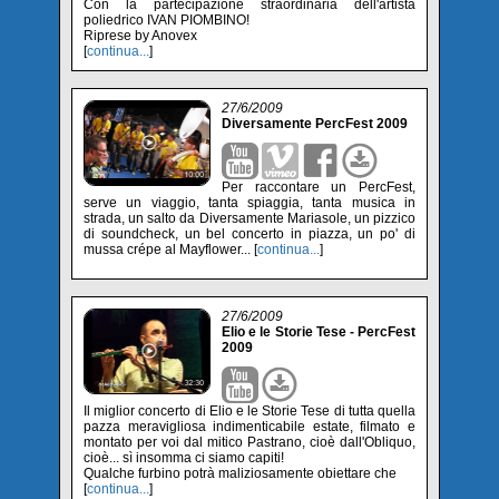
Con la partecipazione straordinaria dell'artista
poliedrico IVAN PIOMBINO!
Riprese by Anovex
[
continua...
]
27/6/2009
Diversamente PercFest 2009
Per raccontare un PercFest,
serve un viaggio, tanta spiaggia, tanta musica in
strada, un salto da Diversamente Mariasole, un pizzico
di soundcheck, un bel concerto in piazza, un po' di
mussa crépe al Mayflower... [
continua...
]
27/6/2009
Elio e le Storie Tese - PercFest
2009
Il miglior concerto di Elio e le Storie Tese di tutta quella
pazza meravigliosa indimenticabile estate, filmato e
montato per voi dal mitico Pastrano, cioè dall'Obliquo,
cioè... sì insomma ci siamo capiti!
Qualche furbino potrà maliziosamente obiettare che
[
continua...
]