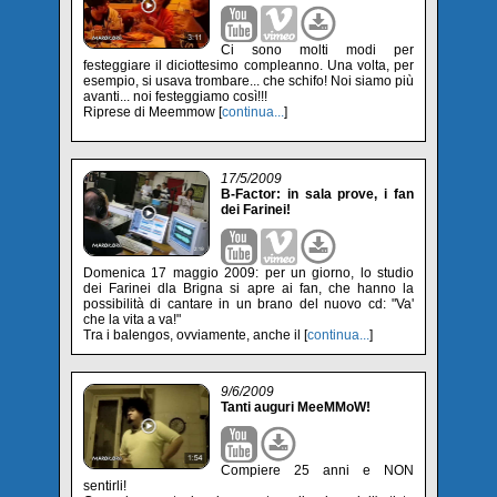
Ci sono molti modi per
festeggiare il diciottesimo compleanno. Una volta, per
esempio, si usava trombare... che schifo! Noi siamo più
avanti... noi festeggiamo così!!!
Riprese di Meemmow [
continua...
]
17/5/2009
B-Factor: in sala prove, i fan
dei Farinei!
Domenica 17 maggio 2009: per un giorno, lo studio
dei Farinei dla Brigna si apre ai fan, che hanno la
possibilità di cantare in un brano del nuovo cd: "Va'
che la vita a va!"
Tra i balengos, ovviamente, anche il [
continua...
]
9/6/2009
Tanti auguri MeeMMoW!
Compiere 25 anni e NON
sentirli!