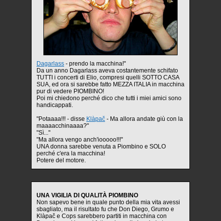
Dagarlass
- prendo la macchina!"
Da un anno Dagarlass aveva costantemente schifato
TUTTI i concerti di Elio, compresi quelli SOTTO CASA
SUA, ed ora si sarebbe fatto MEZZA ITALIA in macchina
pur di vedere PIOMBINO!
Poi mi chiedono perché dico che tutti i miei amici sono
handicappati.
"Potaaaa!!! - disse
Klàpač
- Ma allora andate giù con la
maaaacchinaaaa?"
"Sì..."
"Ma allora vengo anch'iooooo!!!"
UNA donna sarebbe venuta a Piombino e SOLO
perché c'era la macchina!
Potere del motore.
UNA VIGILIA DI QUALITÀ PIOMBINO
Non sapevo bene in quale punto della mia vita avessi
sbagliato, ma il risultato fu che Don Diego, Grumo e
Klàpač e Cops sarebbero partiti in macchina con