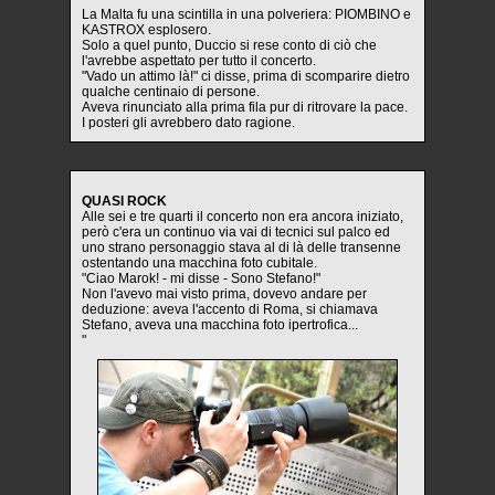
La Malta fu una scintilla in una polveriera: PIOMBINO e
KASTROX esplosero.
Solo a quel punto, Duccio si rese conto di ciò che
l'avrebbe aspettato per tutto il concerto.
"Vado un attimo là!" ci disse, prima di scomparire dietro
qualche centinaio di persone.
Aveva rinunciato alla prima fila pur di ritrovare la pace.
I posteri gli avrebbero dato ragione.
QUASI ROCK
Alle sei e tre quarti il concerto non era ancora iniziato,
però c'era un continuo via vai di tecnici sul palco ed
uno strano personaggio stava al di là delle transenne
ostentando una macchina foto cubitale.
"Ciao Marok! - mi disse - Sono Stefano!"
Non l'avevo mai visto prima, dovevo andare per
deduzione: aveva l'accento di Roma, si chiamava
Stefano, aveva una macchina foto ipertrofica...
"