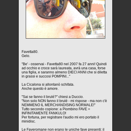
Favetta80.
Gelo.
"Be' - osservai - Favetta80 nel 2007 fa 27 anni! Quindi
ad occhio e croce sarà laureata, avrà una casa, forse
una figlia, e saranno almeno DIECI ANNI che si diletta
in grassi e succosi POMPINI..."
La Cicalona si allontanò schifata.
Anche questo è amore.
"Sai se fanno il brulé?" chiesi a Duccio.
"Non solo NON fanno il brulé - mi rispose - ma non c'è
NEMMENO IL MERCHANDISING NORMALE!"
Tutto secondo copione: a Piombino FAVE =
INFINITAMENTE FANKULO!
Per fortuna, per registrare l'audio mi ero portato il
minidisc.
Le Faveromane non erano le uniche fave presenti: il