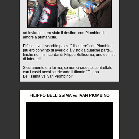
ad inviarcelo era stato il destino, con Piombino fu
amore a prima vista.
Più sentivo il vecchio pazzo "discutere" con Piombino,
più ero convinto di averlo già visto da qualche parte...
finché non mi ricordai di Filippo Bellissima, uno dei miti
di Internet!
Sicuramente era lui ma, se non ci credete, controllate
con i vostri occhi scaricando il filmato "Filippo
Bellissima Vs Ivan Piombino!"
FILIPPO BELLISSIMA vs IVAN PIOMBINO