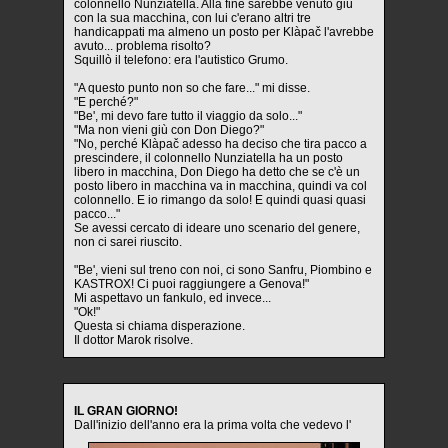
colonnello Nunziatella. Alla fine sarebbe venuto giù
con la sua macchina, con lui c'erano altri tre
handicappati ma almeno un posto per Klàpač l'avrebbe
avuto... problema risolto?
Squillò il telefono: era l'autistico Grumo.
"A questo punto non so che fare..." mi disse.
"E perché?"
"Be', mi devo fare tutto il viaggio da solo..."
"Ma non vieni giù con Don Diego?"
"No, perché Klàpač adesso ha deciso che tira pacco a
prescindere, il colonnello Nunziatella ha un posto
libero in macchina, Don Diego ha detto che se c'è un
posto libero in macchina va in macchina, quindi va col
colonnello. E io rimango da solo! E quindi quasi quasi
pacco..."
Se avessi cercato di ideare uno scenario del genere,
non ci sarei riuscito.
"Be', vieni sul treno con noi, ci sono Sanfru, Piombino e
KASTROX! Ci puoi raggiungere a Genova!"
Mi aspettavo un fankulo, ed invece...
"Ok!"
Questa si chiama disperazione.
Il dottor Marok risolve.
IL GRAN GIORNO!
Dall'inizio dell'anno era la prima volta che vedevo l'