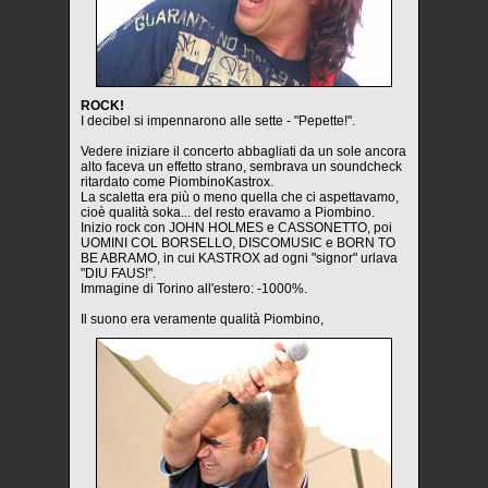
ROCK!
I decibel si impennarono alle sette - "Pepette!".
Vedere iniziare il concerto abbagliati da un sole ancora
alto faceva un effetto strano, sembrava un soundcheck
ritardato come PiombinoKastrox.
La scaletta era più o meno quella che ci aspettavamo,
cioè qualità soka... del resto eravamo a Piombino.
Inizio rock con JOHN HOLMES e CASSONETTO, poi
UOMINI COL BORSELLO, DISCOMUSIC e BORN TO
BE ABRAMO, in cui KASTROX ad ogni "signor" urlava
"DIU FAUS!".
Immagine di Torino all'estero: -1000%.
Il suono era veramente qualità Piombino,