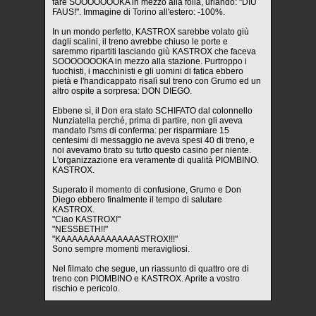
fare SOOOOOOOKA in mezzo alla folla, urlando: "DIU
FAUS!". Immagine di Torino all'estero: -100%.
In un mondo perfetto, KASTROX sarebbe volato giù
dagli scalini, il treno avrebbe chiuso le porte e
saremmo ripartiti lasciando giù KASTROX che faceva
SOOOOOOOKA in mezzo alla stazione. Purtroppo i
fuochisti, i macchinisti e gli uomini di fatica ebbero
pietà e l'handicappato risalì sul treno con Grumo ed un
altro ospite a sorpresa: DON DIEGO.
Ebbene sì, il Don era stato SCHIFATO dal colonnello
Nunziatella perché, prima di partire, non gli aveva
mandato l'sms di conferma: per risparmiare 15
centesimi di messaggio ne aveva spesi 40 di treno, e
noi avevamo tirato su tutto questo casino per niente.
L'organizzazione era veramente di qualità PIOMBINO.
KASTROX.
Superato il momento di confusione, Grumo e Don
Diego ebbero finalmente il tempo di salutare
KASTROX.
"Ciao KASTROX!"
"NESSBETH!!"
"KAAAAAAAAAAAAAASTROX!!!"
Sono sempre momenti meravigliosi.
Nel filmato che segue, un riassunto di quattro ore di
treno con PIOMBINO e KASTROX. Aprite a vostro
rischio e pericolo.