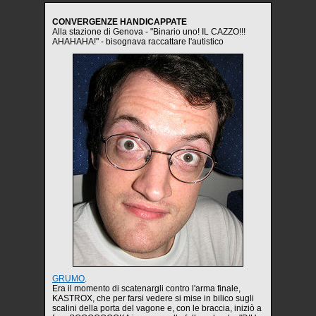
CONVERGENZE HANDICAPPATE
Alla stazione di Genova - "Binario uno! IL CAZZO!!!
AHAHAHA!" - bisognava raccattare l'autistico
GRUMO
.
Era il momento di scatenargli contro l'arma finale,
KASTROX, che per farsi vedere si mise in bilico sugli
scalini della porta del vagone e, con le braccia, iniziò a