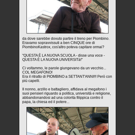
da dove sarebbe dovuto partire il treno per Piombino.
Eravamo sopravvissuti a ben CINQUE ore di
PiombinoKastrox, cos'altro poteva capitare ormai?
"QUESTA È LA NUOVA SCUOLA - disse una voce -
QUESTA È LA NUOVA UNIVERSITà!"
Ci voltammo, le parole giungevano da un vecchio...
COL MEGAFONO!
Era il ritratto di PIOMBINO a SETTANT'ANNI!!! Però con
più capelli.
Il nonno, arzillo e battagliero, affidava al megafono i
suoi pensieri riguardo a politica, università e religione,
abbandonandosi ad una colorita filippica contro il
papa, la chiesa ed il potere...