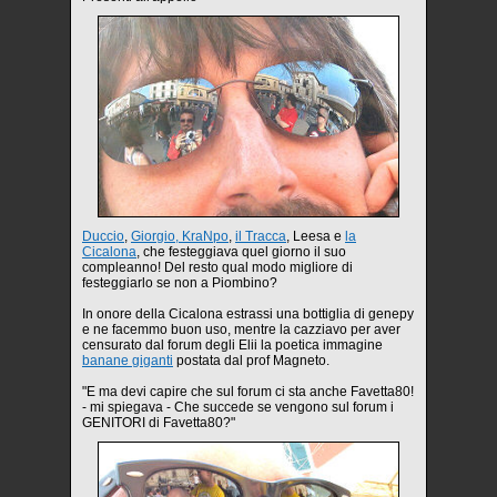
Duccio
,
Giorgio, KraNpo
,
il Tracca
, Leesa e
la
Cicalona
, che festeggiava quel giorno il suo
compleanno! Del resto qual modo migliore di
festeggiarlo se non a Piombino?
In onore della Cicalona estrassi una bottiglia di genepy
e ne facemmo buon uso, mentre la cazziavo per aver
censurato dal forum degli Elii la poetica immagine
banane giganti
postata dal prof Magneto.
"E ma devi capire che sul forum ci sta anche Favetta80!
- mi spiegava - Che succede se vengono sul forum i
GENITORI di Favetta80?"