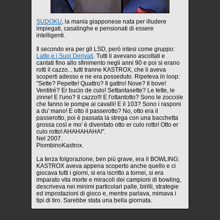
SUDOKU
, la mania giapponese nata per illudere
impiegati, casalinghe e pensionati di essere
intelligenti.
Il secondo era per gli LSD, però intesi come gruppo:
Latte e i Suoi Derivati
. Tutti li avevano ascoltati e
cantati fino allo sfinimento negli anni 90 e poi si erano
rotti il cazzo... tutti tranne KASTROX, che li aveva
scoperti adesso e ne era posseduto. Ripeteva in loop:
"Sette? Pepette! Quattro? Il gattro! Nove? Il bove!
Ventitré? Er bucio de culo! Settantasette? Le tette, le
zinne! E l'uno? Il cazzo!!! E l'ottantotto? Sono le zoccole
che fanno le pompe ai cavalli! E il 103? Sono i rasponi
a du' mano! E otto il passerotto? No, otto era il
passerotto, poi è passata la strega con una bacchetta
grossa così e mo' è diventato otto er culo rotto! Otto er
culo rotto! AHAHAHAHA!".
Nel 2007.
PiombinoKastrox.
La terza folgorazione, ben più grave, era il BOWLING:
KASTROX aveva appena scoperto anche quello e ci
giocava tutti i giorni, si era iscritto a tornei, si era
imparato vita morte e miracoli dei campioni di bowling,
descriveva nei minimi particolari palle, birilli, strategie
ed impostazioni di gioco e, mentre parlava, mimava i
tipi di tiro. Sarebbe stata una bella giornata.