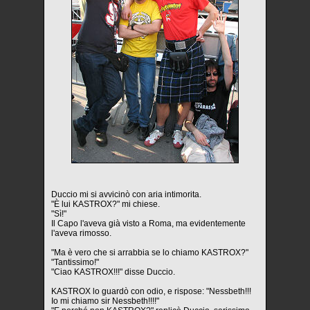
Duccio mi si avvicinò con aria intimorita.
"È lui KASTROX?" mi chiese.
"Sì!"
Il Capo l'aveva già visto a Roma, ma evidentemente
l'aveva rimosso.
"Ma è vero che si arrabbia se lo chiamo KASTROX?"
"Tantissimo!"
"Ciao KASTROX!!!" disse Duccio.
KASTROX lo guardò con odio, e rispose: "Nessbeth!!!
Io mi chiamo sir Nessbeth!!!!"