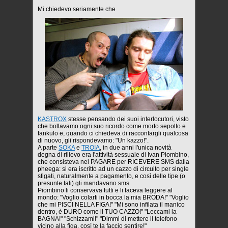
Mi chiedevo seriamente che
KASTROX
stesse pensando dei suoi interlocutori, visto
che bollavamo ogni suo ricordo come morto sepolto e
fankulo e, quando ci chiedeva di raccontargli qualcosa
di nuovo, gli rispondevamo: "Un kazzo!".
A parte
SOKA
e
TROIA
, in due anni l'unica novità
degna di rilievo era l'attività sessuale di Ivan Piombino,
che consisteva nel PAGARE per RICEVERE SMS dalla
pheega: si era iscritto ad un cazzo di circuito per single
sfigati, naturalmente a pagamento, e così delle tipe (o
presunte tali) gli mandavano sms.
Piombino li conservava tutti e li faceva leggere al
mondo: "Voglio colarti in bocca la mia BRODA!" "Voglio
che mi PISCI NELLA FIGA!" "Mi sono infilata il manico
dentro, è DURO come il TUO CAZZO!" "Leccami la
BAGNA!" "Schizzami!" "Dimmi di mettere il telefono
vicino alla figa, così te la faccio sentire!"