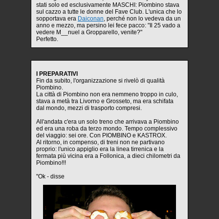
stati solo ed esclusivamente MASCHI: Piombino stava
sul cazzo a tutte le donne del Fave Club. L'unica che lo
sopportava era
Daiconan
, perché non lo vedeva da un
anno e mezzo, ma persino lei fece pacco: "Il 25 vado a
vedere M__nuel a Gropparello, venite?"
Perfetto.
I PREPARATIVI
Fin da subito, l'organizzazione si rivelò di qualità
Piombino.
La città di Piombino non era nemmeno troppo in culo,
stava a metà tra Livorno e Grosseto, ma era schifata
dal mondo, mezzi di trasporto compresi.
All'andata c'era un solo treno che arrivava a Piombino
ed era una roba da terzo mondo. Tempo complessivo
del viaggio: sei ore. Con PIOMBINO e KASTROX.
Al ritorno, in compenso, di treni non ne partivano
proprio: l'unico appiglio era la linea tirrenica e la
fermata più vicina era a Follonica, a dieci chilometri da
Piombino!!!
"Ok - disse