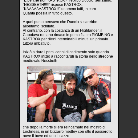
"E perché non KASTROX?" replicò Duccio, serissimo.
"NESSBETH!!!!!" rispose KASTROX.
"KAAAAAAASTROX!!!" urlammo tutti, in coro.
Quanta poesia in tutto questo.
A quel punto pensavo che Duccio si sarebbe
allontanto, schifato.
Al contrario, con la costanza di un Highlander, il
Capofava romano rimase in prima fila tra PIOMBINO e
KASTROX per dieci interminabili minuti, un primato
tuttora imbattuto.
Iniziò a dare i primi cenni di cedimento solo quando
KASTROX iniziò a raccontargli la storia dello stregone
medievale Nessbeth
che dopo la morte si era reincarnato nel mostro di
Lochness, in un bizzarro medley con otto il passerotto,
nove il bove ed uno il cazzo.