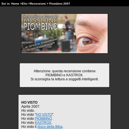
Sei in:
Home
>
Elio
>
Recensioni
> Piombino 2007
Attenzione: questa recensione contiene
PIOMBINO e KASTROX.
Si sconsiglia la lettura a soggetti intelligenti.
HO VISTO
Aprile 2007.
Ho visto.
Ho visto "
HO VISTO
".
Ho visto
PIOMBINO
.
Ho visto
KASTROX
.
Ho visto il
disco della Biba
.