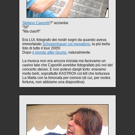
Stefano Caporilli
?" azzardai.
"Sì!"
"Ma ciao!!!"
Era LUI, fotografo dei nostri sogni da quando aveva
immortalato
Schopenhauer col megafono
, la più bella
foto di tutto il tour 2005!
Dopo
il mondo after Grumo
, naturalmente.
La musica non era ancora iniziata ma facevamo un
casino tale che Caporilli avrebbe fotografato più noi del
concerto stesso. E non potevo dargli torto: eravamo
molto belli, soprattutto KASTROX col kilt che torturava
La Malta con la limonata per osmosi (di cui, per vostra
fortuna, non abbiamo una diapositiva).