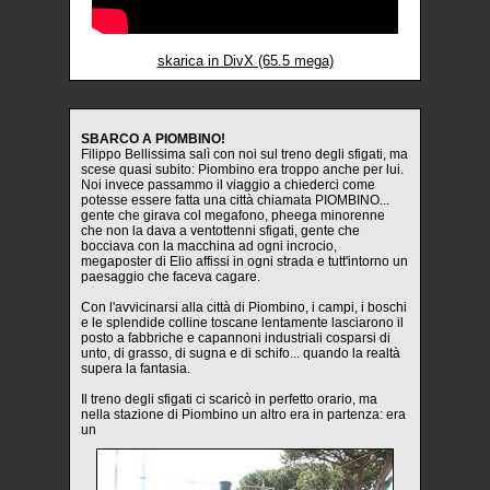
skarica in DivX (65.5 mega)
SBARCO A PIOMBINO!
Filippo Bellissima salì con noi sul treno degli sfigati, ma
scese quasi subito: Piombino era troppo anche per lui.
Noi invece passammo il viaggio a chiederci come
potesse essere fatta una città chiamata PIOMBINO...
gente che girava col megafono, pheega minorenne
che non la dava a ventottenni sfigati, gente che
bocciava con la macchina ad ogni incrocio,
megaposter di Elio affissi in ogni strada e tutt'intorno un
paesaggio che faceva cagare.
Con l'avvicinarsi alla città di Piombino, i campi, i boschi
e le splendide colline toscane lentamente lasciarono il
posto a fabbriche e capannoni industriali cosparsi di
unto, di grasso, di sugna e di schifo... quando la realtà
supera la fantasia.
Il treno degli sfigati ci scaricò in perfetto orario, ma
nella stazione di Piombino un altro era in partenza: era
un