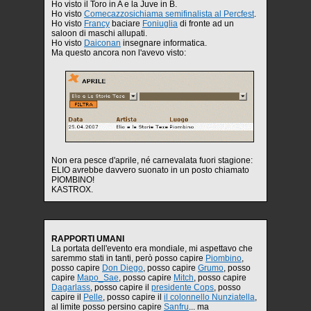
Ho visto il Toro in A e la Juve in B.
Ho visto
Comecazzosichiama semifinalista al Percfest
.
Ho visto
Francy
baciare
Foniuglia
di fronte ad un
saloon di maschi allupati.
Ho visto
Daiconan
insegnare informatica.
Ma questo ancora non l'avevo visto:
Non era pesce d'aprile, né carnevalata fuori stagione:
ELIO avrebbe davvero suonato in un posto chiamato
PIOMBINO!
KASTROX.
RAPPORTI UMANI
La portata dell'evento era mondiale, mi aspettavo che
saremmo stati in tanti, però posso capire
Piombino
,
posso capire
Don Diego
, posso capire
Grumo
, posso
capire
Mapo_Sae
, posso capire
Mitch
, posso capire
Dagarlass
, posso capire il
presidente Cops
, posso
capire il
Pelle
, posso capire il
il colonnello Nunziatella
,
al limite posso persino capire
Sanfru
... ma