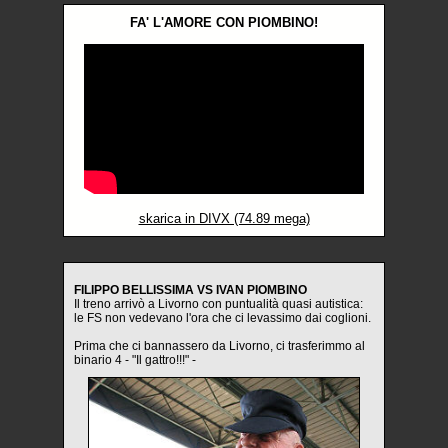
FA' L'AMORE CON PIOMBINO!
skarica in DIVX (74.89 mega)
FILIPPO BELLISSIMA VS IVAN PIOMBINO
Il treno arrivò a Livorno con puntualità quasi autistica:
le FS non vedevano l'ora che ci levassimo dai coglioni.
Prima che ci bannassero da Livorno, ci trasferimmo al
binario 4 - "Il gattro!!!" -