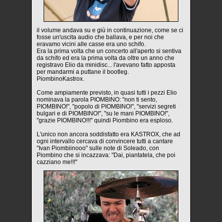
il volume andava su e giù in continuazione, come se ci
fosse un'uscita audio che ballava, e per noi che
eravamo vicini alle casse era uno schifo.
Era la prima volta che un concerto all'aperto si sentiva
da schifo ed era la prima volta da oltre un anno che
registravo Elio da minidisc... l'avevano fatto apposta
per mandarmi a puttane il bootleg.
PiombinoKastrox.
Come ampiamente previsto, in quasi tutti i pezzi Elio
nominava la parola PIOMBINO: "non ti sento,
PIOMBINO!", "popolo di PIOMBINO!", "servizi segreti
bulgari e di PIOMBINO!", "su le mani PIOMBINO!",
"grazie PIOMBINO!!!" quindi Piombino era esploso.
L'unico non ancora soddisfatto era KASTROX, che ad
ogni intervallo cercava di convincere tutti a cantare
"Ivan Piombiinooo" sulle note di Soleado, con
Piombino che si incazzava: "Dai, piantatela, che poi
cazziano me!!!"