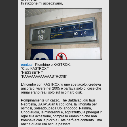
In stazione mi aspettavano,
puntuali
, Piombino e KASTROX.
"Ciao KASTROX!"
"NESSBETH!"
"KAAAAAAAAAAAASTROX!!!"
L'incontro con KASTROX fu uno spettacolo: credeva
ancora di vivere nel 2005 e parlava solo di cose che
ormai erano reali solo sul mio hard disk.
Pompinamente un cazzo, The Baldalag, diu faus,
Nebroska, UATA', Alan 6 coglione, la limonata per
osmosi, Soleado, paga Uollanooooo, Palmira,
Choolaudia, le minorenni e, soprattutto, la pheega! In
ogni sua accezione, compreso Piombino che non
trombava con la piccola Cate però era contento... ma
anche quello era acqua passata.