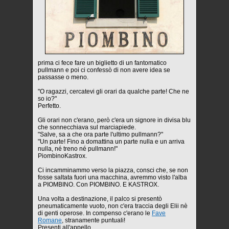
prima ci fece fare un biglietto di un fantomatico
pullmann e poi ci confessò di non avere idea se
passasse o meno.
"O ragazzi, cercatevi gli orari da qualche parte! Che ne
so io?"
Perfetto.
Gli orari non c'erano, però c'era un signore in divisa blu
che sonnecchiava sul marciapiede.
"Salve, sa a che ora parte l'ultimo pullmann?"
"Un parte! Fino a domattina un parte nulla e un arriva
nulla, né treno né pullmann!"
PiombinoKastrox.
Ci incamminammo verso la piazza, consci che, se non
fosse saltata fuori una macchina, avremmo visto l'alba
a PIOMBINO. Con PIOMBINO. E KASTROX.
Una volta a destinazione, il palco si presentò
pneumaticamente vuoto, non c'era traccia degli Elii nè
di genti operose. In compenso c'erano le
Fave
Romane
, stranamente puntuali!
Presenti all'appello