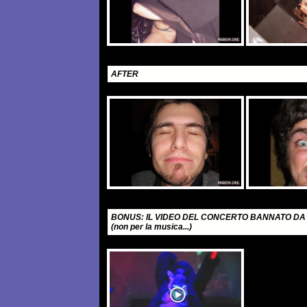
AFTER
BONUS: IL VIDEO DEL CONCERTO BANNATO DA
(non per la musica...)