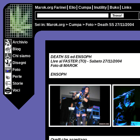
Marok.org
Farinei
Elio
Cumpa
Inutility
Buko
Links
Sei in:
Marok.org
>
Cumpa
>
Foto
> Death SS 27/11/2004
Archivio
Blog
Chi siamo
DEATH SS ed ENSOPH
Live al FASTER (TO) - Sabato 27/11/2004
Disegni
Foto di MAROK
Foto
ENSOPH
Perle
Storie
Voci
Quelli che aspettano...