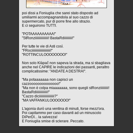
poi dissi a Foniuglia che sarei stato disposto ad
umiliarmi accompagnandola al suo cazzo di
supermercato, pur di porre fine allo strazio.
E ci seguirono TUTTI.
"POTAAAAAAAAAA!"
"StRonziiiiiiiiiiiiiii! BastaRdiiiiiiiii!"
Per tutte le vie di Asti così.
"FRociiiiiiiiiiiiiiiiiiiii!"
"ROTTINCULOOOOOOOO!"
Non solo Klàpač non sapeva la strada, ma si sbagliava
anche nel CAPIRE le indicazioni dei passanti, peraltro
complicatissime: "ANDATE A DESTRA!".
"Ma potaaaaaaa non capisci un
cazzoooooooooooooo!"
"Ma non è colpa miaaaaaaa, sono quegli stRonziiiiiiiii!
BastaRdiiiiiiiiiiiii!"
"Cazzo diciiiiiiiiiiiiiiiii?"
"MA VAFFANKULOOOOOOO!"
L'agonia durò una ventina di minuti, forse mezz'ora.
Poi capitammo per caso davanti ad un minuscolo
DiPerDì... la salvezza!
E Foniuglia smise di sclerare. Peccato.