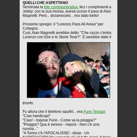
QUELLI CHE ASPETTANO
Terminata la
foto commemorativa
, feci i complimenti a
Jobby: con la sua mossa, aveva ucciso il pass di Alan
Magnetti. Però... diciamocelo... era stato bello!
Prossimo spregio: il "Lorenzo Pass All Areas" per
Collegno.
Così, Alan Magnetti avrebbe detto: "Che cazzo c'entra
Lorenzo con Elio e le Storie Tese?". E sarebbe stato il
trionfo.
Fu allora che il telefono squillò... era
Furio Terzapi
.
"Ciao handicap!"
"Ciao! - rispose Furio - Come va la pioggia?"
"Pioggia? Qua è sereno - risposi - Non c'è una
nuvola..."
"A Torino c'è l'APOCALISSE! - disse - Un