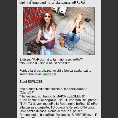
dipinti di inquietudine, ansia, paura, teRRoRe.
E disse: "MaRok, hai tu la maionese, veRo?"
"No - risposi - Non è nei sacchetti?"
Foniuglia si paralizzò... occhi e bocca spalancati...
sembrava quasi
Andreotti
.
E poi ESPLOSE.
"Ma bRutto Rottinculo faccia di meeeeRdaaa!!!"
"Che c'è?"
"Hai lasciato sul banco la MAIONEEESEEE!!!"
"C'eri anche tu al negozio... sei TU che non l'hai presa!"
"TU!!! TU dovevi metteRe la Roba nelle boRse! IO eRo
alla cassa a pagaRe, TU dovevi faRe solo UNA cosa,
UNA cazzo di cosa! Uomo di meRda, poRco,
Rincoglionito, bastaRdo, Rottinculo, StRRRRRonzo! E