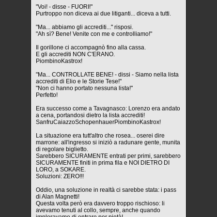
"Voi! - disse - FUORI!"
Purtroppo non diceva ai due litiganti... diceva a tutti.
"Ma... abbiamo gli accrediti..." risposi.
"Ah sì? Bene! Venite con me e controlliamo!"
Il gorillone ci accompagnò fino alla cassa.
E gli accrediti NON C'ERANO.
PiombinoKastrox!
"Ma... CONTROLLATE BENE! - dissi - Siamo nella lista
accrediti di Elio e le Storie Tese!"
"Non ci hanno portato nessuna lista!"
Perfetto!
Era successo come a Tavagnasco: Lorenzo era andato
a cena, portandosi dietro la lista accrediti!
SanfruCaiazzoSchopenhauerPiombinoKastrox!
La situazione era tutt'altro che rosea... oserei dire
marrone: all'ingresso si iniziò a radunare gente, munita
di regolare biglietto.
Sarebbero SICURAMENTE entrati per primi, sarebbero
SICURAMENTE finiti in prima fila e NOI DIETRO DI
LORO, a SOKARE.
Soluzioni: ZERO!!!
Oddio, una soluzione in realtà ci sarebbe stata: i pass
di Alan Magnetti!
Questa volta però era davvero troppo rischioso: li
avevamo tenuti al collo, sempre, anche quando