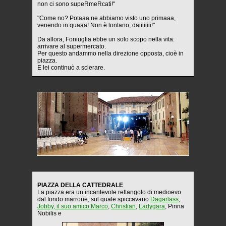
non ci sono supeRmeRcati!"
"Come no? Potaaa ne abbiamo visto uno primaaa,
venendo in quaaa! Non è lontano, daiiiiiiii!"
Da allora, Foniuglia ebbe un solo scopo nella vita:
arrivare al supermercato.
Per questo andammo nella direzione opposta, cioè in
piazza.
E lei continuò a sclerare.
PIAZZA DELLA CATTEDRALE
La piazza era un incantevole rettangolo di medioevo
dal fondo marrone, sul quale spiccavano
Dagarlass
,
Jobby, il suo amico Marco
,
Christian
,
Ladygara
, Pinna
Nobilis e