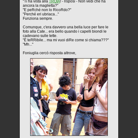
"Ti ha vista alla
TROIA
! - risposi - Non vedi che ha
ancora la maglietta?"
"E peRché non lo RicoRdo?"
"Perché eri ubriaca..."
Funziona sempre.
Comunque, c'era davvero una bella luce per fare le
foto alla Cate... era bello quando i capelli biondi le
cadevano sulle tette.
"È teRRibile... ma mi vuoi diRe come si chiama???"
"Mh..."
Foniuglia cercò risposta altrove,