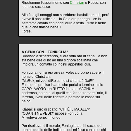
Ripetemmo l'esperimento con
Christian
e Rocco, con
identico successo.
Alla fine gli omaggi non sarebbero bastati per tutti, però
avevo il pass ufficiale... la Cate era pheega... ce la
saremmo cavata con pochi euro a testa... tutto è bene
quello che finisce bene!!!
Forse.
A CENA CON... FONIUGLIA!
Ridendo e scherzando, si era fatta ora di cena... e non
sta bene dire di no ad una signora scalinata che
implora un contatto coi nostri appetitosi culi.
Foniuglia non si era arresa, voleva proprio sapere il
nome di Christian.
"MaRok, mi vuoi diRe come si chiama? Dai!!!"
Fu in quel preciso istante che portai a termine il mio
CAPOLAVORO: un RUTTO formato MAGNUM,
poderoso, potente, di quelli che fanno tremare l'aria, il
terreno, i vetri delle finestre e persino le casse sul
palco!
Klàpač si girò di scatto: "CHI È IL MAIALE?"
"QUANTI NE VEDI?" rispose Foniuglia.
Mi voleva bene, in fondo.
Per risollevarsi il morale, Foniuglia aprì il sacco dei
panini, quello delle bottiglie, poi mi fissò con gli occhi