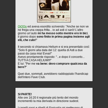
QiQQo
ed aveva esordito scrivendo: "Anche se non ve
ne frega una ceppa fritta... io ad asti ci sarò! L’altro
giorno un’auto
mi ha messo sotto mentre ero in bici
,
il giorno dopo
sono finito in prima pagina insieme agli
elii, che culo
!!"
Il secondo si chiamava Helium e si era presentato così:
"Solo 6 giorni alla data del 12: quella di Asti a due
passi da casa mia! Evvai!"
Avevo prontamente risposto: "...e dopo il concerto...
TUTTI A CASA HELIUM!!!"
E lui: "Per me
va bene: devo comprare qualcosa da
bere?
"
Quei due, sommati, avrebbero raddoppiato l'handicap
dell'intero Fave Club.
SI PARTE!
Alle ore 16:20 il regionale più lento del mondo
incrementò la mia derivata in direzione sudest.
I capelli rossi e ribelli di Foniuglia mi mettevano di