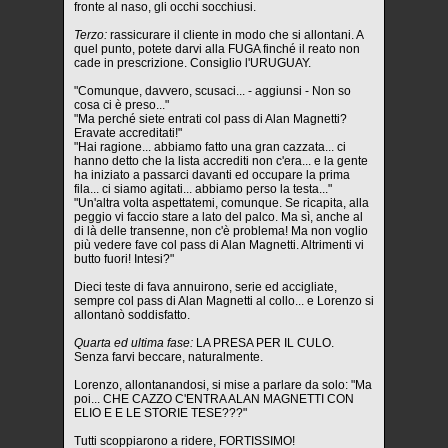
fronte al naso, gli occhi socchiusi.
Terzo:
rassicurare il cliente in modo che si allontani. A
quel punto, potete darvi alla FUGA finché il reato non
cade in prescrizione. Consiglio l'URUGUAY.
"Comunque, davvero, scusaci... - aggiunsi - Non so
cosa ci è preso..."
"Ma perché siete entrati col pass di Alan Magnetti?
Eravate accreditati!"
"Hai ragione... abbiamo fatto una gran cazzata... ci
hanno detto che la lista accrediti non c'era... e la gente
ha iniziato a passarci davanti ed occupare la prima
fila... ci siamo agitati... abbiamo perso la testa..."
"Un'altra volta aspettatemi, comunque. Se ricapita, alla
peggio vi faccio stare a lato del palco. Ma sì, anche al
di là delle transenne, non c'è problema! Ma non voglio
più vedere fave col pass di Alan Magnetti. Altrimenti vi
butto fuori! Intesi?"
Dieci teste di fava annuirono, serie ed accigliate,
sempre col pass di Alan Magnetti al collo... e Lorenzo si
allontanò soddisfatto.
Quarta ed ultima fase:
LA PRESA PER IL CULO.
Senza farvi beccare, naturalmente.
Lorenzo, allontanandosi, si mise a parlare da solo: "Ma
poi... CHE CAZZO C'ENTRA ALAN MAGNETTI CON
ELIO E E LE STORIE TESE???"
Tutti scoppiarono a ridere, FORTISSIMO!