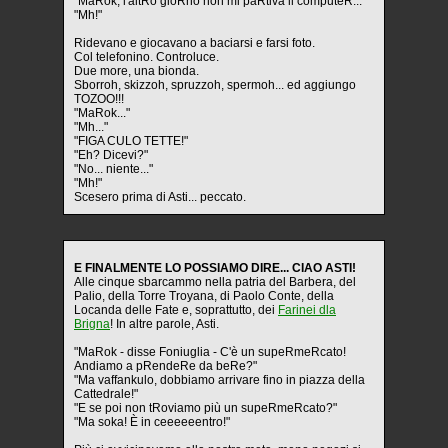
"MaRok, l'altRo gioRno non mi paRtiva il computeR..."
"Mh!"
Ridevano e giocavano a baciarsi e farsi foto.
Col telefonino. Controluce.
Due more, una bionda.
Sborroh, skizzoh, spruzzoh, spermoh... ed aggiungo
TOZOO!!!
"MaRok..."
"Mh..."
"FIGA CULO TETTE!"
"Eh? Dicevi?"
"No... niente..."
"Mh!"
Scesero prima di Asti... peccato.
E FINALMENTE LO POSSIAMO DIRE... CIAO ASTI!
Alle cinque sbarcammo nella patria del Barbera, del
Palio, della Torre Troyana, di Paolo Conte, della
Locanda delle Fate e, soprattutto, dei
Farinei dla
Brigna
! In altre parole, Asti.
"MaRok - disse Foniuglia - C'è un supeRmeRcato!
Andiamo a pRendeRe da beRe?"
"Ma vaffankulo, dobbiamo arrivare fino in piazza della
Cattedrale!"
"E se poi non tRoviamo più un supeRmeRcato?"
"Ma soka! È in ceeeeeentro!"