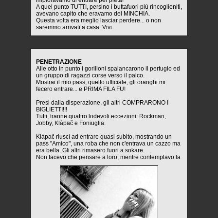
imploravamo di entrare per pietà!
A quel punto TUTTI, persino i buttafuori più rincoglioniti,
avevano capito che eravamo dei MINCHIA.
Questa volta era meglio lasciar perdere... o non
saremmo arrivati a casa. Vivi.
PENETRAZIONE
Alle otto in punto i gorilloni spalancarono il pertugio ed
un gruppo di ragazzi corse verso il palco.
Mostrai il mio pass, quello ufficiale, gli oranghi mi
fecero entrare... e PRIMA FILA FU!
Presi dalla disperazione, gli altri COMPRARONO I
BIGLIETTI!!!
Tutti, tranne quattro lodevoli eccezioni: Rockman,
Jobby, Klàpač e Foniuglia.
Klàpač riuscì ad entrare quasi subito, mostrando un
pass "Amico", una roba che non c'entrava un cazzo ma
era bella. Gli altri rimasero fuori a sokare.
Non facevo che pensare a loro, mentre contemplavo la