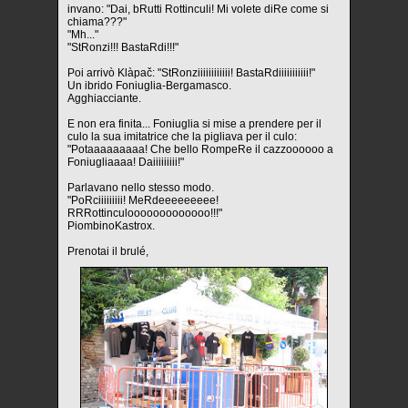
invano: "Dai, bRutti Rottinculi! Mi volete diRe come si
chiama???"
"Mh..."
"StRonzi!!! BastaRdi!!!"
Poi arrivò Klàpač: "StRonziiiiiiiiiiii! BastaRdiiiiiiiiiii!"
Un ibrido Foniuglia-Bergamasco.
Agghiacciante.
E non era finita... Foniuglia si mise a prendere per il
culo la sua imitatrice che la pigliava per il culo:
"Potaaaaaaaaa! Che bello RompeRe il cazzoooooo a
Foniugliaaaa! Daiiiiiiiii!"
Parlavano nello stesso modo.
"PoRciiiiiiiii! MeRdeeeeeeeee!
RRRottinculooooooooooooo!!!"
PiombinoKastrox.
Prenotai il brulé,