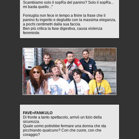
Scambiamo solo il sopRa del panino? Solo il sopRa...
mi basta quello..."
Foniuglia non fece in tempo a finire la frase che il
panino fu ingerito e deglutito con la massima eleganza,
a pochi centimetri dalla sua faccia.
Ben più critica la fase digestiva, causa violenza
femminile.
FAVE=FANKULO
Di fronte a tanto spettacolo, arrivò un tizio della
sicurezza.
Quale uomo potrebbe fermare una donna che sta
picchiando qualcuno? Con che cuore, con che
coraggio?