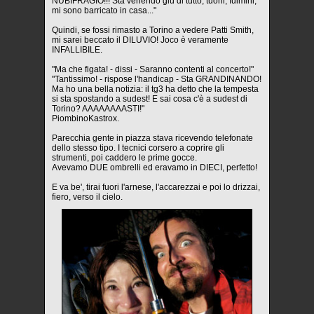
NUBIFRAGIO!!! Sta venendo giù di tutto, tuoni, fulmini,
mi sono barricato in casa..."
Quindi, se fossi rimasto a Torino a vedere Patti Smith,
mi sarei beccato il DILUVIO! Joco è veramente
INFALLIBILE.
"Ma che figata! - dissi - Saranno contenti al concerto!"
"Tantissimo! - rispose l'handicap - Sta GRANDINANDO!
Ma ho una bella notizia: il tg3 ha detto che la tempesta
si sta spostando a sudest! E sai cosa c'è a sudest di
Torino? AAAAAAAASTI!"
PiombinoKastrox.
Parecchia gente in piazza stava ricevendo telefonate
dello stesso tipo. I tecnici corsero a coprire gli
strumenti, poi caddero le prime gocce.
Avevamo DUE ombrelli ed eravamo in DIECI, perfetto!
E va be', tirai fuori l'arnese, l'accarezzai e poi lo drizzai,
fiero, verso il cielo.