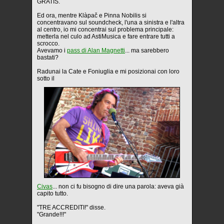
GRATIS.
Ed ora, mentre Klàpač e Pinna Nobilis si
concentravano sul soundcheck, l'una a sinistra e l'altra
al centro, io mi concentrai sul problema principale:
metterla nel culo ad AstiMusica e fare entrare tutti a
scrocco.
Avevamo i
pass di Alan Magnetti
... ma sarebbero
bastati?
Radunai la Cate e Foniuglia e mi posizionai con loro
sotto il
Civas
... non ci fu bisogno di dire una parola: aveva già
capito tutto.
"TRE ACCREDITI!" disse.
"Grande!!!"