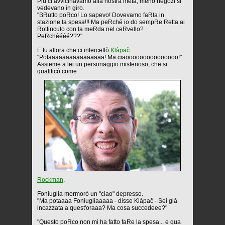
Più ci avvicinavamo alla nostra meta, meno negozi si
vedevano in giro.
"BRutto poRco! Lo sapevo! Dovevamo faRla in
stazione la spesa!!! Ma peRché io do sempRe Retta ai
Rottinculo con la meRda nel ceRvello?
PeRchéééé???"
E fu allora che ci intercettò
Klàpač
.
"Potaaaaaaaaaaaaaaaa! Ma ciaooooooooooooooo!"
Assieme a lei un personaggio misterioso, che si
qualificò come
Rockman
.
Foniuglia mormorò un "ciao" depresso.
"Ma potaaaa Foniugliaaaaa - disse Klàpač - Sei già
incazzata a quest'oraaa? Ma cosa succedeee?"
"Questo poRco non mi ha fatto faRe la spesa... e qua