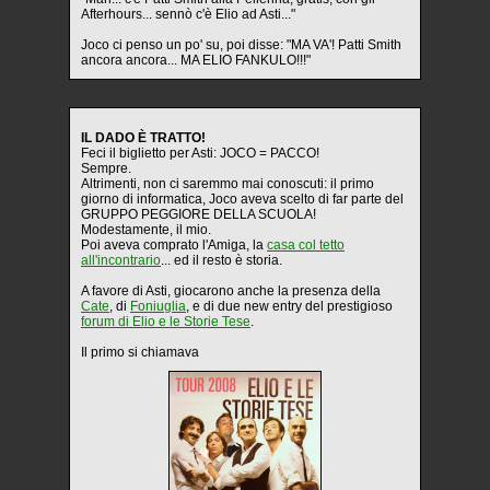
Afterhours... sennò c'è Elio ad Asti..."
Joco ci penso un po' su, poi disse: "MA VA'! Patti Smith
ancora ancora... MA ELIO FANKULO!!!"
IL DADO È TRATTO!
Feci il biglietto per Asti: JOCO = PACCO!
Sempre.
Altrimenti, non ci saremmo mai conoscuti: il primo
giorno di informatica, Joco aveva scelto di far parte del
GRUPPO PEGGIORE DELLA SCUOLA!
Modestamente, il mio.
Poi aveva comprato l'Amiga, la
casa col tetto
all'incontrario
... ed il resto è storia.
A favore di Asti, giocarono anche la presenza della
Cate
, di
Foniuglia
, e di due new entry del prestigioso
forum di Elio e le Storie Tese
.
Il primo si chiamava