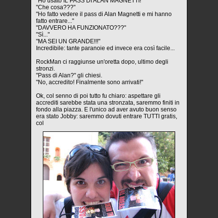
"Ho usato IL PASS DI ALAN MAGNETTI!"
"Che cosa???"
"Ho fatto vedere il pass di Alan Magnetti e mi hanno
fatto entrare..."
"DAVVERO HA FUNZIONATO???"
"Sì..."
"MA SEI UN GRANDE!!!"
Incredibile: tante paranoie ed invece era così facile...
RockMan ci raggiunse un'oretta dopo, ultimo degli
stronzi.
"Pass di Alan?" gli chiesi.
"No, accredito! Finalmente sono arrivati!"
Ok, col senno di poi tutto fu chiaro: aspettare gli
accrediti sarebbe stata una stronzata, saremmo finiti in
fondo alla piazza. E l'unico ad aver avuto buon senso
era stato Jobby: saremmo dovuti entrare TUTTI gratis,
col