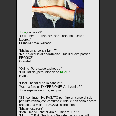
Joco
, come va?"
"Ohu... bene... - rispose - sono appena uscito da
lavoro..."
Erano le nove. Perfetto.
"Ma lavori ancora a Leinì?"
"No, ho deciso di andarmene... ma il nuovo posto è
PEGGIO!"
Grande!
"Ottimo! Però stasera pheega!"
"Pullula! No, però forse vedo
Killer
..."
Invidia.
"Fico! Che fai di bello sabato?"
"Vado a fare un'IMMERSIONE! Vuoi venire?"
Joco sapeva stupirmi, sempre.
"Sì! - continuò - Ho PAGATO per fare un corso di sub
per tutto l'anno, con costume e tutto, e non sono ancora
andato una volta... e SCADE a fine mese..."
"Ma sei capace?"
"Boh... ma sì... che ci vuole... imparo! E tu?"
"Mah... c'è Patti Smith alla Pellerina, gratis, con gli