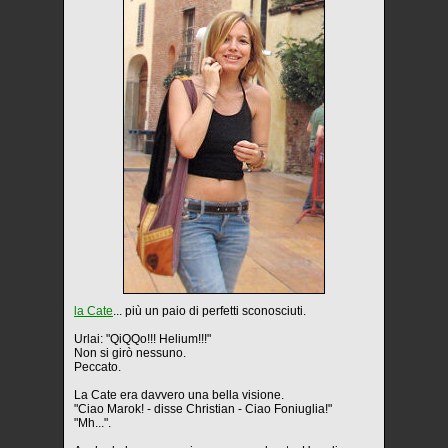
la Cate
... più un paio di perfetti sconosciuti.
Urlai: "QiQQo!!! Helium!!!"
Non si girò nessuno.
Peccato.
La Cate era davvero una bella visione.
"Ciao Marok! - disse Christian - Ciao Foniuglia!"
"Mh...".