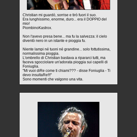
Christian mi guardò, sorrise e tirò fuori il suo.
Era lunghissimo, enorme, duro... era il DOPPIO del
mio!
PiombinoKastrox.
Non l'avevo presa bene... ma fu la salvezza: il cielo
diventò nero in un istante e pioggia fu.
Niente lampi né tuoni né grandine... solo fottutissima,
normalissima pioggia.
L'ombrello di Christian bastava a ripararci tutti, ma
faceva sgocciolare un'adorata pioggia sui capelli di
Foniuglia.
"Mi vuoi diRe come ti chiami??? - disse Foniuglia - Ti
devo insultaRe!!!"
Sono momenti che valgono una vita.