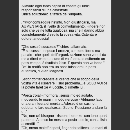
A lavoro ogni tanto capita di essere gli unici
responsabili di una catastrofe.
Unica soluzione: la tattica dell'empatia.
Primo:
contraddire l'istinto. Non giustificarsi, ma
AUMENTARE il livello di coinvolgimento. Fingere non
solo che ve ne fotta qualcosa, ma che il danno abbia
completamente distrutto la vostra vita. Ostentare
dolore, angoscia!
"Che cosa è successo?" chiesi, allarmato.
"È successo - rispose Lorenzo, con tono fermo ma
pacato - che quelli dell'organizzazione sono venuti da
me a dirmi che qualcuno di voi è entrato esibendo un
pass che poi è risultato falso. E questo non va bene!"
Be', in realtà non era un pass falso: era un pass
autentico, di Alan Magnetti.
Secondo:
far credere al cliente che lo scopo della
vostra vita è risolvere il suo problema... e SOLO VOI ce
la potete fare! Se vi uccide, ci rimette lui.
"Porca troia! - mormorai, serissimo ed agitato,
muovendo le mani in modo nervoso - Abbiamo fatto
una gran figura di merda... Adesso è un casino...
dobbiamo fare qualcosa... Subito! Possiamo andare là
e..."
"No, non c'è bisogno - rispose Lorenzo, con tono quasi
paterno - Adesso ho messo a posto tutto io, con la lista
accrediti..."
"Oh, meno male!" risposi, fingendo sollievo. Le mani di