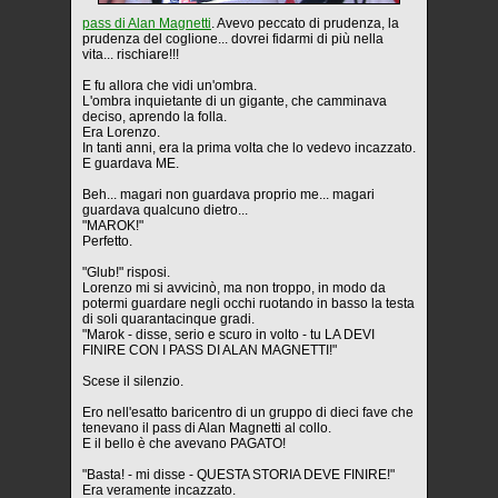
pass di Alan Magnetti
. Avevo peccato di prudenza, la
prudenza del coglione... dovrei fidarmi di più nella
vita... rischiare!!!
E fu allora che vidi un'ombra.
L'ombra inquietante di un gigante, che camminava
deciso, aprendo la folla.
Era Lorenzo.
In tanti anni, era la prima volta che lo vedevo incazzato.
E guardava ME.
Beh... magari non guardava proprio me... magari
guardava qualcuno dietro...
"MAROK!"
Perfetto.
"Glub!" risposi.
Lorenzo mi si avvicinò, ma non troppo, in modo da
potermi guardare negli occhi ruotando in basso la testa
di soli quarantacinque gradi.
"Marok - disse, serio e scuro in volto - tu LA DEVI
FINIRE CON I PASS DI ALAN MAGNETTI!"
Scese il silenzio.
Ero nell'esatto baricentro di un gruppo di dieci fave che
tenevano il pass di Alan Magnetti al collo.
E il bello è che avevano PAGATO!
"Basta! - mi disse - QUESTA STORIA DEVE FINIRE!"
Era veramente incazzato.