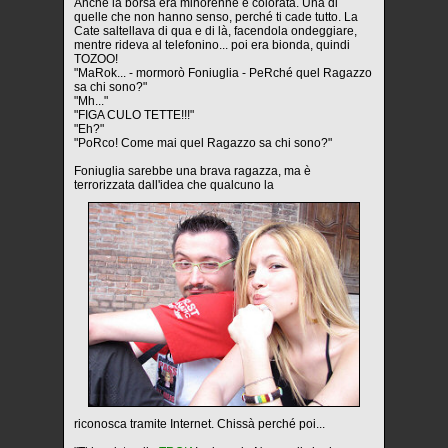
Anche la borsa era minorenne e colorata. Una di
quelle che non hanno senso, perché ti cade tutto. La
Cate saltellava di qua e di là, facendola ondeggiare,
mentre rideva al telefonino... poi era bionda, quindi
TOZOO!
"MaRok... - mormorò Foniuglia - PeRché quel Ragazzo
sa chi sono?"
"Mh..."
"FIGA CULO TETTE!!!"
"Eh?"
"PoRco! Come mai quel Ragazzo sa chi sono?"
Foniuglia sarebbe una brava ragazza, ma è
terrorizzata dall'idea che qualcuno la
riconosca tramite Internet. Chissà perché poi...