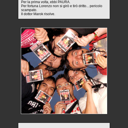
Per la prima volta, ebbi PAURA.
Per fortuna Lorenzo non si girò e tirò dritto... pericolo
scampato.
Il dottor Marok risolve.