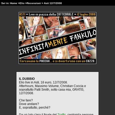
Sei in:
Home
>
Elio
>
Recensioni
> Asti 12/7/2008
IL DUBBIO
Elio live in Asti, 18 euro, 12/7/2008.
Afterhours, Massimo Volume, Christian Coccia e
soprattutto Patti Smith, sotto casa mia, GRATIS,
12/7/2008.
Che fare?
Dove andare?
E, soprattutto, perché?
Da un lato c'era il finale del
Traffic
, centomila persone