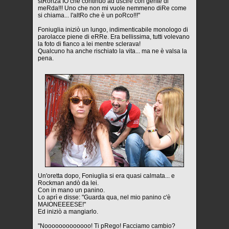
stRonza IO che continuo ad uscire con gente di
meRda!!! Uno che non mi vuole nemmeno diRe come
si chiama... l'altRo che è un poRco!!!"
Foniuglia iniziò un lungo, indimenticabile monologo di
parolacce piene di eRRe. Era bellissima, tutti volevano
la foto di fianco a lei mentre sclerava!
Qualcuno ha anche rischiato la vita... ma ne è valsa la
pena.
Un'oretta dopo, Foniuglia si era quasi calmata... e
Rockman andò da lei.
Con in mano un panino.
Lo aprì e disse: "Guarda qua, nel mio panino c'è
MAIONEEEESE!"
Ed iniziò a mangiarlo.
"Nooooooooooooo! Ti pRego! Facciamo cambio?