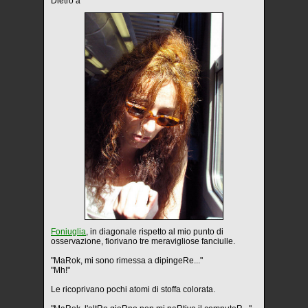
Dietro a
Foniuglia
, in diagonale rispetto al mio punto di
osservazione, fiorivano tre meravigliose fanciulle.
"MaRok, mi sono rimessa a dipingeRe..."
"Mh!"
Le ricoprivano pochi atomi di stoffa colorata.