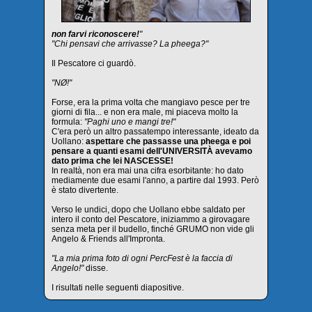
non farvi riconoscere!
"
"Chi pensavi che arrivasse? La pheega?"
Il Pescatore ci guardò.
"NØ!"
Forse, era la prima volta che mangiavo pesce per tre
giorni di fila... e non era male, mi piaceva molto la
formula:
"Paghi uno e mangi tre!"
C'era però un altro passatempo interessante, ideato da
Uollano:
aspettare che passasse una pheega e poi
pensare a quanti esami dell'UNIVERSITÀ avevamo
dato prima che lei NASCESSE!
In realtà, non era mai una cifra esorbitante: ho dato
mediamente due esami l'anno, a partire dal 1993. Però
è stato divertente.
Verso le undici, dopo che Uollano ebbe saldato per
intero il conto del Pescatore, iniziammo a girovagare
senza meta per il budello, finché GRUMO non vide gli
Angelo & Friends all'Impronta.
"La mia prima foto di ogni PercFest è la faccia di
Angelo!"
disse.
I risultati nelle seguenti diapositive.