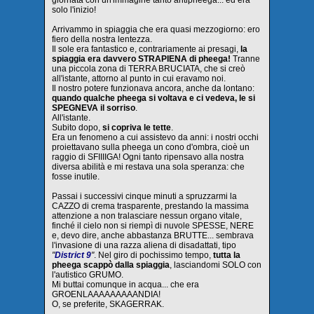
solo l'inizio!
Arrivammo in spiaggia che era quasi mezzogiorno: ero
fiero della nostra lentezza.
Il sole era fantastico e, contrariamente ai presagi,
la
spiaggia era davvero STRAPIENA di pheega!
Tranne
una piccola zona di TERRA BRUCIATA, che si creò
all'istante, attorno al punto in cui eravamo noi.
Il nostro potere funzionava ancora, anche da lontano:
quando qualche pheega si voltava e ci vedeva, le si
SPEGNEVA il sorriso
.
All'istante.
Subito dopo,
si copriva le tette
.
Era un fenomeno a cui assistevo da anni: i nostri occhi
proiettavano sulla pheega un cono d'ombra, cioè un
raggio di SFIIIIGA! Ogni tanto ripensavo alla nostra
diversa abilità e mi restava una sola speranza: che
fosse inutile.
Passai i successivi cinque minuti a spruzzarmi la
CAZZO di crema trasparente, prestando la massima
attenzione a non tralasciare nessun organo vitale,
finché il cielo non si riempì di nuvole SPESSE, NERE
e, devo dire, anche abbastanza BRUTTE... sembrava
l'invasione di una razza aliena di disadattati, tipo
"
District 9
"
. Nel giro di pochissimo tempo,
tutta la
pheega scappò dalla spiaggia
, lasciandomi SOLO con
l'autistico GRUMO.
Mi buttai comunque in acqua... che era
GROENLAAAAAAAAANDIA!
O, se preferite, SKAGERRAK.