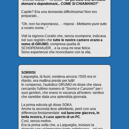
domani e dopodomani... COME SI CHIAMANO?
"
Capite? Era una domanda difficilissima! Non ero
preparato...
"Oh, non ha importanza...
- risposi
- Mettiamo pure tutto
a nostro nome..."
Vidi la signora Corallo che, senza scomporsi, indicava
nel suo registro che
tutte le nostre camere erano a
nome di GRUMO
, compresa quella di
SCHOPENHAUER... e la cosa mi rese felice.
Sono esperienze che riconciliano con la vita.
SORRISI
Laigueglia, là fuori, esisteva ancora: l'ISIS era in
ritardo, era mattina presto per tutti!
In compenso, l'autistico GRUMO mi disse che stava
cercando l'ultimo numero di
"Sorrisi e Canzoni"
per i
suoi genitori, che erano in vacanza all'estero: sentivo
che sarebbe stata una splendida giornata.
La prima edicola gli disse SOKA.
Anche la seconda fece altrettanto, però con una
differenza fondamentale:
sul bancone giaceva, in
bella mostra, il case aperto di un PC
.
Così, senza motivo.
Era la prima volta che, a Laigueglia, iniziavo la
giornata con un'immagine tanto antipheega... ed era