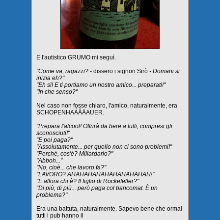
E l'autistico GRUMO mi seguì.
"Come va, ragazzi?
- dissero i signori Sirò
- Domani si
inizia eh?"
"Eh sì! E ti portiamo un nostro amico... preparati!"
"In che senso?"
Nel caso non fosse chiaro, l'amico, naturalmente, era
SCHOPENHAÁÂÄAUER.
"Prepara l'alcool! Offrirà da bere a tutti, compresi gli
sconosciuti!"
"E poi paga?"
"Assolutamente... per quello non ci sono problemi!"
"Perché, cos'è? Miliardario?"
"Abboh..."
"No, cioè... che lavoro fa?"
"LAVORO? AHAHAHAHAHAHAHAHAHAH!"
"E allora chi è? Il figlio di Rockefeller?"
"Di più, di più... però paga col bancomat. È un
problema?"
Era una battuta, naturalmente. Sapevo bene che ormai
tutti i pub hanno il