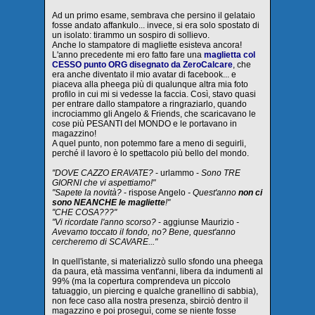
Ad un primo esame, sembrava che persino il gelataio
fosse andato affankulo... invece, si era solo spostato di
un isolato: tirammo un sospiro di sollievo.
Anche lo stampatore di magliette esisteva ancora!
L'anno precedente mi ero fatto fare una
maglietta col
CESSO punto ORG disegnato da ZeroCalcare
, che
era anche diventato il mio avatar di facebook... e
piaceva alla pheega più di qualunque altra mia foto
profilo in cui mi si vedesse la faccia. Così, stavo quasi
per entrare dallo stampatore a ringraziarlo, quando
incrociammo gli Angelo & Friends, che scaricavano le
cose più PESANTI del MONDO e le portavano in
magazzino!
A quel punto, non potemmo fare a meno di seguirli,
perché il lavoro è lo spettacolo più bello del mondo.
"DOVE CAZZO ERAVATE?
- urlammo -
Sono TRE
GIORNI che vi aspettiamo!"
"Sapete la novità?
- rispose Angelo
- Quest'anno
non ci
sono NEANCHE le magliette
!"
"CHE COSA???"
"Vi ricordate l'anno scorso?
- aggiunse Maurizio
-
Avevamo toccato il fondo, no? Bene, quest'anno
cercheremo di SCAVARE..."
In quell'istante, si materializzò sullo sfondo una pheega
da paura, età massima vent'anni, libera da indumenti al
99% (ma la copertura comprendeva un piccolo
tatuaggio, un piercing e qualche granellino di sabbia),
non fece caso alla nostra presenza, sbirciò dentro il
magazzino e poi proseguì, come se niente fosse