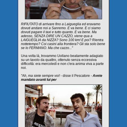
RIFIUTATO di arrivare fino a Laigueglia ed eravamo
dovuti andare noi a Sanremo. E va bene. E ci siamo
dovuti pagare il taxi e tutto quanto. E va bene. Ma
adesso, SENZA DIRE UN CAZZO, viene qua a
LAIGUEGLIA da NIZZA? Sono 100 km! E poi? Rientra
nottetempo? Coi casini alla frontiera? Gli sta solo bene
se lo FERMANO. Ma che cazzo..."
Una volta là, trovammo Uollano beatamente adagiato
su un tavolo da quattro, ottenuto senza eccessiva
difficoltà: era mercoledì e non c'era anima viva a parte
noi.
"Ah, ma siete sempre voi!
- disse il Pescatore
-
Avete
mandato avanti lui per