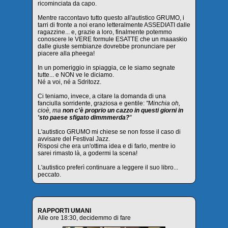
ricominciata da capo.
Mentre raccontavo tutto questo all'autistico GRUMO, i
tarri di fronte a noi erano letteralmente ASSEDIATI dalle
ragazzine... e, grazie a loro, finalmente potemmo
conoscere le VERE formule ESATTE che un maaaskio
dalle giuste sembianze dovrebbe pronunciare per
piacere alla pheega!
In un pomeriggio in spiaggia, ce le siamo segnate
tutte... e NON ve le diciamo.
Né a voi, né a Sdritozz.
Ci teniamo, invece, a citare la domanda di una
fanciulla sorridente, graziosa e gentile:
"Minchia oh,
cioè, ma
non c'è proprio un cazzo in questi giorni in
'sto paese sfigato dimmmerda?
"
L'autistico GRUMO mi chiese se non fosse il caso di
avvisare del Festival Jazz.
Risposi che era un'ottima idea e di farlo, mentre io
sarei rimasto là, a godermi la scena!
L'autistico preferì continuare a leggere il suo libro...
peccato.
RAPPORTI UMANI
Alle ore 18:30, decidemmo di fare