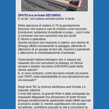
SPUTO era arrivato SECONDO
.
E va be', non poteva arrivare primo: è lento.
Nella speranza di vedere in TV la gendarmerie
francese che usava il culo di Uollano come secondo
Eurotunnel, restammo là piuttosto a lungo... così il sole
si convinse che non saremmo mai più usciti!
E ritornò a splendere.
Questo provocò una reazione a catena: uno stormo di
pheega affollò nuovamente la spiaggia, attirando le
attenzioni di un gruppo di tarri alti, marroni e palestrati!
L'attenzione fu immediatamente ricambiata.
Osservando l'abisso biologico che ci separa dai
maaaski che non annullano la pheega, mi ritorna
sempre il dubbio: facciamo DAVVERO parte della
stessa specie?
E, in caso contrario, come facciamo noialtri ad essere
così TANTI, vista improbabilità di una riproduzione per
via sessuale?
Negli anni '90, la scienza sembrava aver trovato LA
risposta: Internet.
Come tutti sanno, la grande Rete è stata sviluppata da
maaaaski sfigaaaati che pensavano di poter trovare
pheega semplicemente applicando degli effetti speciali
al proprio avatar. E, mentre aspettavano che questo
accadesse, avrebbero passato la vita a consolarsi su