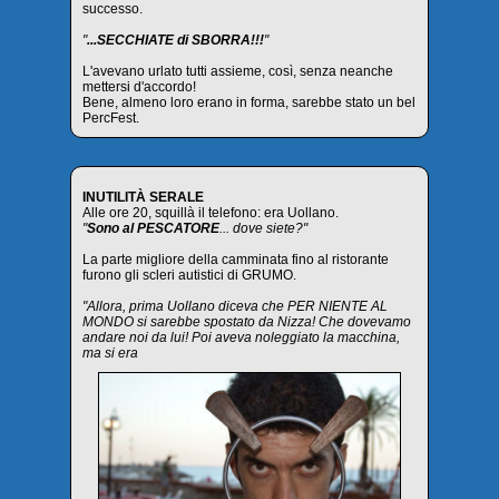
successo.
"
...SECCHIATE di SBORRA!!!
"
L'avevano urlato tutti assieme, così, senza neanche
mettersi d'accordo!
Bene, almeno loro erano in forma, sarebbe stato un bel
PercFest.
INUTILITÀ SERALE
Alle ore 20, squillà il telefono: era Uollano.
"
Sono al PESCATORE
... dove siete?"
La parte migliore della camminata fino al ristorante
furono gli scleri autistici di GRUMO.
"Allora, prima Uollano diceva che PER NIENTE AL
MONDO si sarebbe spostato da Nizza! Che dovevamo
andare noi da lui! Poi aveva noleggiato la macchina,
ma si era