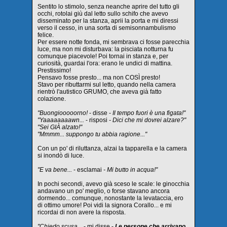
Sentito lo stimolo, senza neanche aprire del tutto gli
occhi, rotolai giù dal letto sullo schifo che avevo
disseminato per la stanza, aprii la porta e mi diressi
verso il cesso, in una sorta di semisonnambulismo
felice.
Per essere notte fonda, mi sembrava ci fosse parecchia
luce, ma non mi disturbava: la pisciata notturna fu
comunque piacevole! Poi tornai in stanza e, per
curiosità, guardai l'ora: erano le undici di mattina.
Prestissimo!
Pensavo fosse presto... ma non COSÌ presto!
Stavo per ributtarmi sul letto, quando nella camera
rientrò l'autistico GRUMO, che aveva già fatto
colazione.
"Buongiooooorno!
- disse -
Il tempo fuori è una figata!"
"Yaaaaaaaawn...
- risposi
- Dici che mi dovrei alzare?"
"Sei GIÀ alzato!"
"Mmmm... suppongo tu abbia ragione..."
Con un po' di riluttanza, alzai la tapparella e la camera
si inondò di luce.
"E va bene...
- esclamai
- Mi butto in acqua!"
In pochi secondi, avevo già sceso le scale: le ginocchia
andavano un po' meglio, o forse stavano ancora
dormendo... comunque, nonostante la levataccia, ero
di ottimo umore! Poi vidi la signora Corallo... e mi
ricordai di non avere la risposta.
"Chiedo scusa...
- mi disse -
Le persone che arrivano