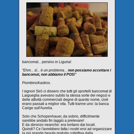
bancomat... persino in Liguria!
"Ehm... sì... è un problema...
non possiamo accettare i
bancomat, non abbiamo il POS!
"
PiombinoKastrox.
I signori Sirò ci dissero che tutti gli sportelli bancomat di
Laigueglia avevano subito la stessa sorte dei negozi e
delle attività commerciali degne di questo nome, cioè
erano passati a miglior vita. Tutti tranne uno: la banca
Carige sull'Aurelia.
Solo che Schopenhauer, da sobrio, difficilmente
sarebbe andato fin laggiù a prelevare!
E da sbronzo neanche: era lontano dai locali.
Quindi? Ce l'avrebbero fatta i nostri eroi ad organizzare
la più grande bevuta gratuita collettiva dalla