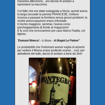
massima attenzione... poi decise di andare a
riprendere la macchina.
Col fatto che era stata noleggiata a Nizza, quindi aveva
la targa (scusate la parola) FRANCESE, Uollano
riusciva a passare la frontiera senza grossi problemi: le
nostre preoccupazioni erano infondate.
Il rischio maggiore, semmai, l'aveva corso
parcheggiandola di fronte al magazzino!
E fu così che incrociammo per caso Marco Fadda, col
figliolo.
"
Domani fitness!
- ci disse
-
Ai Bagni Le Palme
!"
Le probabilità che l'indomani avessi voglia di alzarmi
per vedere il fitness erano piuttosto scarse... così, per
abbatterle del tutto, decisi di andare a bere da Sirò!