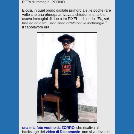
PETA di immagini PORNO.
E così, in quel brodo digitale primordiale, le poche rare
volte che una pheega arrivava a chiedermi una foto,
usavo immagini di due o tre PIXEL... dicendo:
"Eh, sai,
non ne ho altre... non sono bravo con la tecnologia!"
Il capolavoro era
una mia foto vestito da ZORRO
, che risaliva al
backstage del
video di Discomusic
: non si vedeva che