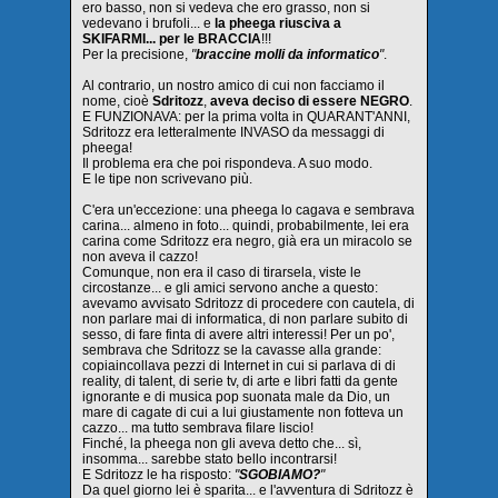
ero basso, non si vedeva che ero grasso, non si
vedevano i brufoli... e
la pheega riusciva a
SKIFARMI... per le BRACCIA
!!!
Per la precisione,
"
braccine molli da informatico
"
.
Al contrario, un nostro amico di cui non facciamo il
nome, cioè
Sdritozz
,
aveva deciso di essere NEGRO
.
E FUNZIONAVA: per la prima volta in QUARANT'ANNI,
Sdritozz era letteralmente INVASO da messaggi di
pheega!
Il problema era che poi rispondeva. A suo modo.
E le tipe non scrivevano più.
C'era un'eccezione: una pheega lo cagava e sembrava
carina... almeno in foto... quindi, probabilmente, lei era
carina come Sdritozz era negro, già era un miracolo se
non aveva il cazzo!
Comunque, non era il caso di tirarsela, viste le
circostanze... e gli amici servono anche a questo:
avevamo avvisato Sdritozz di procedere con cautela, di
non parlare mai di informatica, di non parlare subito di
sesso, di fare finta di avere altri interessi! Per un po',
sembrava che Sdritozz se la cavasse alla grande:
copiaincollava pezzi di Internet in cui si parlava di di
reality, di talent, di serie tv, di arte e libri fatti da gente
ignorante e di musica pop suonata male da Dio, un
mare di cagate di cui a lui giustamente non fotteva un
cazzo... ma tutto sembrava filare liscio!
Finché, la pheega non gli aveva detto che... sì,
insomma... sarebbe stato bello incontrarsi!
E Sdritozz le ha risposto:
"
SGOBIAMO?
"
Da quel giorno lei è sparita... e l'avventura di Sdritozz è