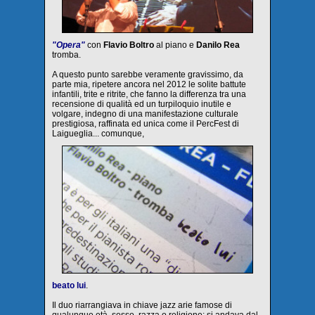
"Opera"
con
Flavio Boltro
al piano e
Danilo Rea
tromba.
A questo punto sarebbe veramente gravissimo, da
parte mia, ripetere ancora nel 2012 le solite battute
infantili, trite e ritrite, che fanno la differenza tra una
recensione di qualità ed un turpiloquio inutile e
volgare, indegno di una manifestazione culturale
prestigiosa, raffinata ed unica come il PercFest di
Laigueglia... comunque,
beato lui
.
Il duo riarrangiava in chiave jazz arie famose di