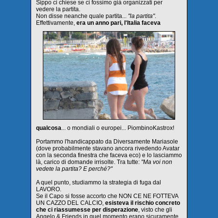
Sippo ci chiese se ci fossimo già organizzati per
vedere la partita.
Non disse neanche quale partita...
"la partita"
.
Effettivamente,
era un anno pari, l'Italia faceva
qualcosa
... o mondiali o europei... PiombinoKastrox!
Portammo l'handicappato da Diversamente Mariasole
(dove probabilmente stavano ancora rivedendo Avatar
con la seconda finestra che faceva eco) e lo lasciammo
là, carico di domande irrisolte. Tra tutte:
"Ma voi non
vedete la partita? E perché?"
A quel punto, studiammo la strategia di fuga dal
LAVORO.
Se il Capo si fosse accorto che NON CE NE FOTTEVA
UN CAZZO DEL CALCIO,
esisteva il rischio concreto
che ci riassumesse per disperazione
, visto che gli
Angelo & Friends in quel momento erano sicuramente