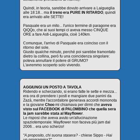
Quindi, in teoria, sarebbe dovuto arrivare a Laigueglia
alle 18:18... ma
il treno era PURE IN RITARDO
, quindi
era arrivato alle SETTE!
Pasquale era un mito... l'unico termine di paragone era
QiQQo, che ai suoi tempi ci aveva messo CINQUE
ORE a fare Asti-Laigueglia, cioè 140km.
Comunque, l'arrivo di Pasquale era coinciso con il
ritorno del sole.
Giusto qualche minuto, perché poi sarebbe tramontato
dietro la collina, però fu una coincidenza singolare:
poteva annullare il potere di GRUMO?
L'avremmo scoperto solo vivendo.
AGGIUNGI UN POSTO A TAVOLA
Ridendo e scherzando, si erano fatte le sette e mezza...
era ora di prendere i posti e mangiare due panini da
Zazà, mentre l'accordatore generava accordi mononota
e la giovane
Choo
mi chiamava per dirmi che
aveva
visto sul FACEBOOK di PALOMBINO che quella sera
la jam sarebbe stata al Mayflower
.
Le risposi che aveva avuto un'allucinazione
spaziotemporale: Mayflower non faceva più jam dal
2006... era uno scherzo!
"A proposito, chi suona stasera? -
chiese Sippo
- Hai
un programma?"
.