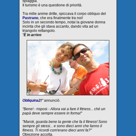
spiaggia.
Il turismo è una questione di priorità.
Tra mille anime dritte, spiccava il corpo obliquo del
Pastrano
, che era finalmente tra noi!
Solo in un secondo tempo, notai la giovane donna
incinta che gli stava accanto, dando vita ad un
triangolo rettangolo.
"
È in arrivo
Obliquina2
!
"
annunciò.
"Bene! -
risposi
- Allora vai a fare il fitness... ché un
papà deve sempre essere in forma!"
"Marok, guarda bene la gente che fa il fitness! Sono
sempre gli stessi... e sono dieci anni che fanno il
fitness. Ti ricordi com'erano dieci anni fa?"
Obiezione accolta.