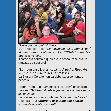
"Avete già mangiato?"
chiesi.
"Sì... -
rispose Rese
- Siamo anche noi al Corallo, però
al primo piano... e abbiamo LA CUCINA! Ci siamo fatti
due cose veloci..."
Il corso era servito a qualcosa: adesso Rese era un
ragazzo da sposare!
"Sì... -
aggiunse Marta
- e, prima di uscire, Rese HA
VERSATO LA BIRRA IN CORRIDOIO!"
La Signora Corallo non sarebbe stata contenta...
peccato.
Proprio mentre parlavamo di cibo, arrivò un sms del
Favone:
"
Salutami il Lele
e quella meravigliosa serpe
di sua moglie!"
.
La domanda sorse spontanea:
"Chi cazzo è Lele?"
Risposta:
"È il
batterista delle Schegge Sparse
...
suona stasera al concorso!"