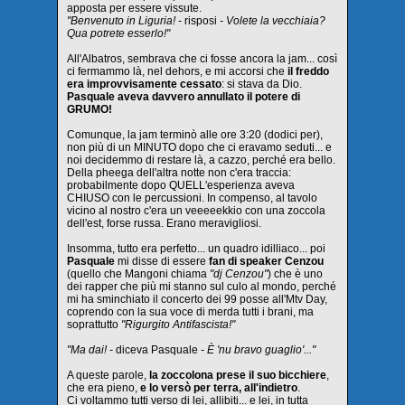
apposta per essere vissute.
"Benvenuto in Liguria! -
risposi
- Volete la vecchiaia?
Qua potrete esserlo!"
All'Albatros, sembrava che ci fosse ancora la jam... così
ci fermammo là, nel dehors, e mi accorsi che
il freddo
era improvvisamente cessato
: si stava da Dio.
Pasquale aveva davvero annullato il potere di
GRUMO!
Comunque, la jam terminò alle ore 3:20 (dodici per),
non più di un MINUTO dopo che ci eravamo seduti... e
noi decidemmo di restare là, a cazzo, perché era bello.
Della pheega dell'altra notte non c'era traccia:
probabilmente dopo QUELL'esperienza aveva
CHIUSO con le percussioni. In compenso, al tavolo
vicino al nostro c'era un veeeeekkio con una zoccola
dell'est, forse russa. Erano meravigliosi.
Insomma, tutto era perfetto... un quadro idilliaco... poi
Pasquale
mi disse di essere
fan di speaker Cenzou
(quello che Mangoni chiama
"dj Cenzou"
) che è uno
dei rapper che più mi stanno sul culo al mondo, perché
mi ha sminchiato il concerto dei 99 posse all'Mtv Day,
coprendo con la sua voce di merda tutti i brani, ma
soprattutto
"Rigurgito Antifascista!"
"Ma dai! -
diceva Pasquale
- È 'nu bravo guaglio'..."
A queste parole,
la zoccolona prese il suo bicchiere
,
che era pieno,
e lo versò per terra, all'indietro
.
Ci voltammo tutti verso di lei, allibiti... e lei, in tutta