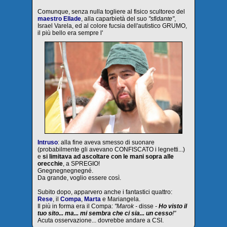
Comunque, senza nulla togliere al fisico scultoreo del
maestro Ellade
, alla caparbietà del suo
"sfidante"
,
Israel Varela, ed al colore fucsia dell'autistico GRUMO,
il più bello era sempre l'
Intruso
: alla fine aveva smesso di suonare
(probabilmente gli avevano CONFISCATO i legnetti...)
e
si limitava ad ascoltare con le mani sopra alle
orecchie
, a SPREGIO!
Gnegnegnegnegné.
Da grande, voglio essere così.
Subito dopo, apparvero anche i fantastici quattro:
Rese
, il
Compa
,
Marta
e Mariangela.
Il più in forma era il Compa:
"Marok -
disse
-
Ho visto il
tuo sito... ma... mi sembra che ci sia... un cesso
!"
Acuta osservazione... dovrebbe andare a CSI.