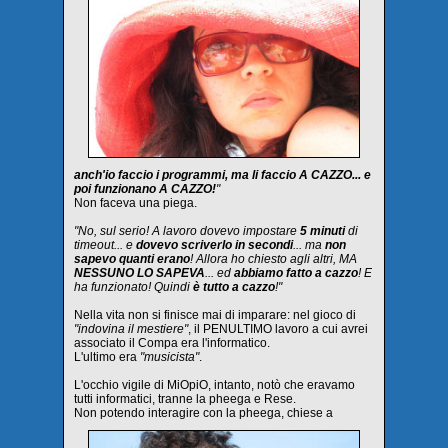
anch'io faccio i programmi, ma li faccio A CAZZO... e
poi funzionano A CAZZO!
"
Non faceva una piega.
"No, sul serio! A lavoro dovevo impostare
5 minuti
di
timeout... e
dovevo scriverlo in secondi
... ma
non
sapevo quanti erano
! Allora ho chiesto agli altri, MA
NESSUNO LO SAPEVA
... ed
abbiamo fatto a cazzo
! E
ha funzionato! Quindi
è tutto a cazzo
!"
Nella vita non si finisce mai di imparare: nel gioco di
"indovina il mestiere"
, il PENULTIMO lavoro a cui avrei
associato il Compa era l'informatico.
L'ultimo era
"musicista"
.
L'occhio vigile di MiOpiO, intanto, notò che eravamo
tutti informatici, tranne la pheega e Rese.
Non potendo interagire con la pheega, chiese a