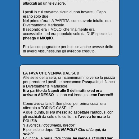
attaccati ad un televisore.
I posti in cui eravamo sicuri di non trovare il Capo
erano solo due.
Nel primo c'era LA PARTITA: come avrete intuito, era
Diversamente Mariasole.
Il secondo era il MOLO, che finalmente era
accessibile... ed era popolato solo da DUE specie: la
pheega
e
MiOpiO
.
Era l'accompagnatore perfetto: se anche avesse detto
di averci visti, nessuno gli avrebbe creduto.
LA FAVA CHE VENIVA DAL SUD
Alle sette della sera, ci incamminammo verso la piazza
per prendere i posti... e beccammo
Pasquale
, di fianco
a Diversamente Mariasole.
Era partito da Napoli alle 8 del mattino ed era
arrivato ADESSO
... e non col treno, ma
con l'aereo
!!!
Come aveva fatto? Semplice: per prima cosa, era
atterrato a TORINO CASELLE.
A quel punto, si era messo ad aspettare l'autobus, con
gli occhiali da sole e le cuffie... e
l'aveva fermato la
POLIZIA
.
"Favorisca i documenti, prego!"
E poi, subito dopo:
"
Di NAPOLI? Che ci fa qui, da
solo?
"
Ed infine, la perla:
"Ma come,
lei viene a TORINO per