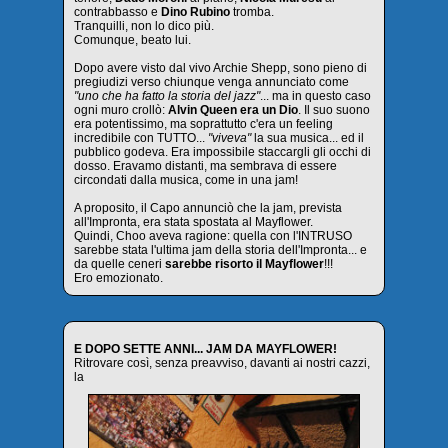
contrabbasso e
Dino Rubino
tromba.
Tranquilli, non lo dico più.
Comunque, beato lui.
Dopo avere visto dal vivo Archie Shepp, sono pieno di
pregiudizi verso chiunque venga annunciato come
"uno che ha fatto la storia del jazz"
... ma in questo caso
ogni muro crollò:
Alvin Queen era un Dio
. Il suo suono
era potentissimo, ma soprattutto c'era un feeling
incredibile con TUTTO...
"viveva"
la sua musica... ed il
pubblico godeva. Era impossibile staccargli gli occhi di
dosso. Eravamo distanti, ma sembrava di essere
circondati dalla musica, come in una jam!
A proposito, il Capo annunciò che la jam, prevista
all'Impronta, era stata spostata al Mayflower.
Quindi, Choo aveva ragione: quella con l'INTRUSO
sarebbe stata l'ultima jam della storia dell'Impronta... e
da quelle ceneri
sarebbe risorto il Mayflower
!!!
Ero emozionato.
E DOPO SETTE ANNI... JAM DA MAYFLOWER!
Ritrovare così, senza preavviso, davanti ai nostri cazzi,
la