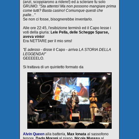
(anzi, scoppiarono a ridere!) ed a sclerare fu solo
GRUMO:
"Sta attento! Ma non possono mangiare prima
come tutti? Basta casino! Comunque questi che
palle..."
Se non ci fosse, bisognerebbe inventarlo.
Alle ore 22:45, l'esibizione terminò ed il Capo lesse i
voti della giuria:
Lele Pella, delle Schegge Sparse,
aveva vinto
!
Era NETTARE per il mio sms!
"E adesso -
disse il Capo
- arriva LA STORIA DELLA
LEGGENDA!"
GEEEEELO.
Si trattava di un quintetto formato da
Alvin Queen
alla batteria,
Max Ionata
al sassofono
tenore,
Dado Moroni
al piano,
Nicola Muresu
al