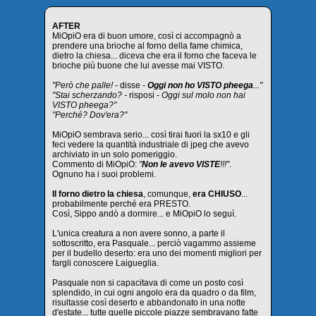
AFTER
MiOpiO era di buon umore, così ci accompagnò a
prendere una brioche al forno della fame chimica,
dietro la chiesa... diceva che era il forno che faceva le
brioche più buone che lui avesse mai VISTO.
"Però che palle! -
disse -
Oggi non ho VISTO pheega
..."
"Stai scherzando? -
risposi -
Oggi sul molo non hai
VISTO pheega?"
"Perché? Dov'era?"
MiOpiO sembrava serio... così tirai fuori la sx10 e gli
feci vedere la quantità industriale di jpeg che avevo
archiviato in un solo pomeriggio.
Commento di MiOpiO:
"
Non le avevo VISTE
!!!"
.
Ognuno ha i suoi problemi.
Il forno dietro la chiesa
, comunque,
era CHIUSO
...
probabilmente perché era PRESTO.
Così, Sippo andò a dormire... e MiOpiO lo seguì.
L'unica creatura a non avere sonno, a parte il
sottoscritto, era Pasquale... perciò vagammo assieme
per il budello deserto: era uno dei momenti migliori per
fargli conoscere Laigueglia.
Pasquale non si capacitava di come un posto così
splendido, in cui ogni angolo era da quadro o da film,
risultasse così deserto e abbandonato in una notte
d'estate... tutte quelle piccole piazze sembravano fatte