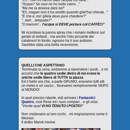
"Eh... non mi hanno dato l'acqua col caffè..."
"Acqua? Se vuoi ne ho nello zaino..."
"Ma me la doveva dare lui!"
"Eh, magari non ti ha sentito quando gliel'hai chiesta..."
"E che è, mo' gliela devo pure chiedere?"
"...beh... telepatia?"
"O maronn'...
l'acqua si DEVE portare col CAFFÈ!!!
"
Mi ricordava la panna spray che i romani mettono sul
gelato di default... ma anche l'olio piccante dei
calabresi! In fondo, ognuno ha il suo autismo.
Sarebbe stata una bella recensione.
QUELLI CHE ASPETTANO
Terminata la cena, andammo a riprendere i posti... e mi
accorsi che
le quattro sedie dietro di noi erano le
uniche sedie libere di TUTTA la piazza
.
Ed il bello era che, a parte GRUMO, eravamo tutti alti
un metro e un cazzo... facevamo semplicemente SKIFO
al MONDO!
In quel preciso istante, vidi arrivare i
Fantastici
Quattro
, cioè Rese ed i suoi compari... e gli urlai:
"Venite qua!
VI HO TENUTO I POSTI!!!
"
Non credevano ai loro occhi... mi ringraziarono come il
Messia!
Il dottor Marok risolve.