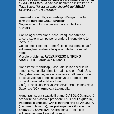
a LAIGUEGLIA?
E a che ora partirebbe il suo treno?"
Terza frase:
"Mi sta dicendo che
lei è qui SENZA
CONOSCERE L'ORARIO?
"
Terminati i controlli, Pasquale girò l'angolo... e
fu
fermato pure dai CARABINIERI
!
No, nemmeno loro sapevano l'orario del treno...
peccato.
Contro ogni previsione, però, Pasquale sarebbe
ancora stato in tempo per prendere il treno delle 14:
"SPUTO"
!
Quindi, fece il biglietto, timbrò, fece una corsa e saltò
sul treno, lasciandosi alle spalle tutte le divise del
mondo.
Piccolo problema:
AVEVA PRESO IL TRENO
SBAGLIATO
... andava a Milano!!!
Nonostante l'handicap, Pasquale se ne accorse in
tempo e scese alla prima fermata, che era Porta Susa.
Da lì, stranamente, fece una mossa intelligente, cioè
prese al volo un treno che andava al Lingotto... ma
ormai il treno delle 14 era fottuto.
Così, prese il successivo, che ovviamente cambiava a
Savona e NON fermava a Laigueglia.
A quel punto, era scattato il piano DIABOLICO: anziché
scendere ad Alassio e prendere il bus per Laigueglia,
Pasquale è andato AVANTI in treno fino ad ANDORA
(rischiando la multa),
per poi aspettare il treno che
andava AL CONTRARIO
(insomma, quello che
solitamente prendiamo al ritorno).