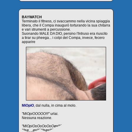
BAYWATCH
Terminato il fitness, ci svaccammo nella vicina spiaggia
libera, che il Compa inaugurò torturando la sua chitarra
e vari strumenti a percussione.
Suonando MALE DA DIO, persino l'Intruso era riuscito
a tirar su pheega... i colpi del Compa, invece, fecero
apparire
MiOpiO
, dal nulla, in cima al molo.
"MiOpiOOOOO!!!"
urlai.
Nessuna reazione.
"MiOpiOoOoOoOoOø¤º°`
°º¤ø,¸¸,ø¤º°`°º¤ø¤º°`