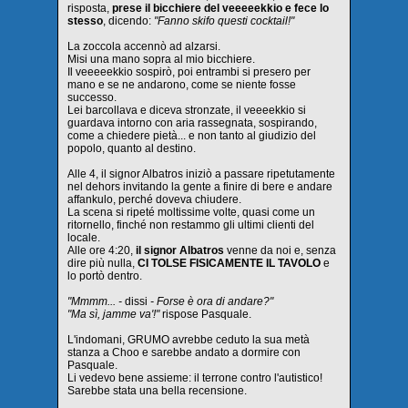
risposta,
prese il bicchiere del veeeeekkio e fece lo
stesso
, dicendo:
"Fanno skifo questi cocktail!"
La zoccola accennò ad alzarsi.
Misi una mano sopra al mio bicchiere.
Il veeeeekkio sospirò, poi entrambi si presero per
mano e se ne andarono, come se niente fosse
successo.
Lei barcollava e diceva stronzate, il veeeekkio si
guardava intorno con aria rassegnata, sospirando,
come a chiedere pietà... e non tanto al giudizio del
popolo, quanto al destino.
Alle 4, il signor Albatros iniziò a passare ripetutamente
nel dehors invitando la gente a finire di bere e andare
affankulo, perché doveva chiudere.
La scena si ripeté moltissime volte, quasi come un
ritornello, finché non restammo gli ultimi clienti del
locale.
Alle ore 4:20,
il signor Albatros
venne da noi e, senza
dire più nulla,
CI TOLSE FISICAMENTE IL TAVOLO
e
lo portò dentro.
"Mmmm... -
dissi
- Forse è ora di andare?"
"Ma sì, jamme va'!"
rispose Pasquale.
L'indomani, GRUMO avrebbe ceduto la sua metà
stanza a Choo e sarebbe andato a dormire con
Pasquale.
Li vedevo bene assieme: il terrone contro l'autistico!
Sarebbe stata una bella recensione.