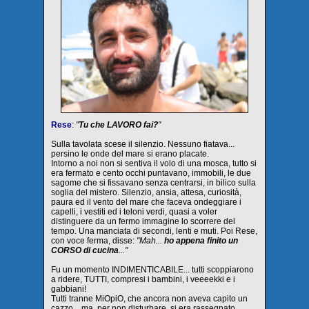
Rese
:
"
Tu che LAVORO fai?
"
Sulla tavolata scese il silenzio. Nessuno fiatava...
persino le onde del mare si erano placate.
Intorno a noi non si sentiva il volo di una mosca, tutto si
era fermato e cento occhi puntavano, immobili, le due
sagome che si fissavano senza centrarsi, in bilico sulla
soglia del mistero. Silenzio, ansia, attesa, curiosità,
paura ed il vento del mare che faceva ondeggiare i
capelli, i vestiti ed i teloni verdi, quasi a voler
distinguere da un fermo immagine lo scorrere del
tempo. Una manciata di secondi, lenti e muti. Poi Rese,
con voce ferma, disse:
"Mah...
ho appena finito un
CORSO di cucina
..."
Fu un momento INDIMENTICABILE... tutti scoppiarono
a ridere, TUTTI, compresi i bambini, i veeeekki e i
gabbiani!
Tutti tranne MiOpiO, che ancora non aveva capito un
cazzo... ma, per non disturbare, si era rassegnato.