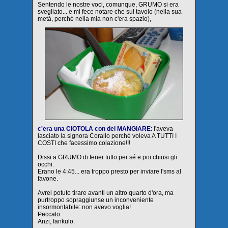
Sentendo le nostre voci, comunque, GRUMO si era
svegliato... e mi fece notare che sul tavolo (nella sua
metà, perché nella mia non c'era spazio),
c'era una CIOTOLA con del MANGIARE
: l'aveva
lasciato la signora Corallo perché voleva A TUTTI I
COSTI che facessimo colazione!!!
Dissi a GRUMO di tener tutto per sé e poi chiusi gli
occhi.
Erano le 4:45... era troppo presto per inviare l'sms al
favone.
Avrei potuto tirare avanti un altro quarto d'ora, ma
purtroppo sopraggiunse un inconveniente
insormontabile: non avevo voglia!
Peccato.
Anzi, fankulo.