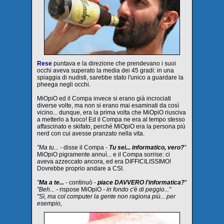
Rese
puntava e la direzione che prendevano i suoi
occhi aveva superato la media dei 45 gradi: in una
spiaggia di nudisti, sarebbe stato l'unico a guardare la
pheega negli occhi.
MiOpiO ed il Compa invece si erano già incrociati
diverse volte, ma non si erano mai esaminati da così
vicino... dunque, era la prima volta che MiOpiO riusciva
a metterlo a fuoco! Ed il Compa ne era al tempo stesso
affascinato e skifato, perché MiOpiO era la persona più
nerd con cui avesse pranzato nella vita.
"Ma tu... -
disse il Compa
-
Tu sei... informatico, vero?
"
MiOpiO pigramente annuì... e il Compa sorrise: ci
aveva azzeccato ancora, ed era DIFFICILISSIMO!
Dovrebbe proprio andare a CSI.
"
Ma a te...
-
continuò
-
piace DAVVERO l'informatica?
"
"Beh... -
rispose MiOpiO
- in fondo c'è di peggio..."
"Sì, ma col computer la gente non ragiona più... per
esempio,