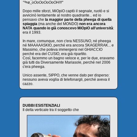
°º¤ø,¸oOoOoOoOoOH!!!"
Dopo mille sforzi, MiOpiO captò il segnale, ruotò e si
avvicinò lentamente al nostro quadrante... ed io
pensavo che
la maggior parte della pheega di quella
spiaggia
(ma anche del MONDO)
non era ancora
NATA quando io già conoscevo MiOpiO all'università
:
era il 1993.
In mare, comunque, non c'era NESSUNO, né pheega
né MAAAAASKIO, perché era ancora SKAGERRAK... e
Massimo, che poteva immergersi nel GHIACCIO
perché era del CUSIO, era già ripartito.
Così, facemmo un bagno veloce e, per le due, eravamo
già tutti da Diversamente Mariasole, perché nel 2006
c'era pheega.
Unico assente, SIPPO, che venne dato per disperso:
nessuno aveva voglia di telefonargli, perché aveva il
cazzo.
DUBBI ESISTENZIALI
Il delta verticale tra il soggetto che