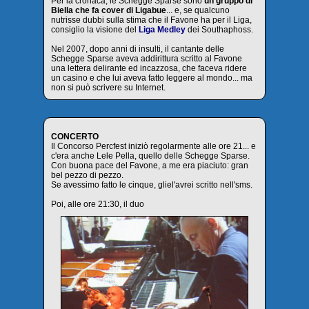
Per la cronaca, le Schegge Sparse sono
un gruppo di
Biella che fa cover di Ligabue
... e, se qualcuno
nutrisse dubbi sulla stima che il Favone ha per il Liga,
consiglio la visione del
Liga Medley
dei Southaphoss.
Nel 2007, dopo anni di insulti, il cantante delle
Schegge Sparse aveva addirittura scritto al Favone
una lettera delirante ed incazzosa, che faceva ridere
un casino e che lui aveva fatto leggere al mondo... ma
non si può scrivere su Internet.
CONCERTO
Il Concorso Percfest iniziò regolarmente alle ore 21... e
c'era anche Lele Pella, quello delle Schegge Sparse.
Con buona pace del Favone, a me era piaciuto: gran
bel pezzo di pezzo.
Se avessimo fatto le cinque, gliel'avrei scritto nell'sms.
Poi, alle ore 21:30, il duo