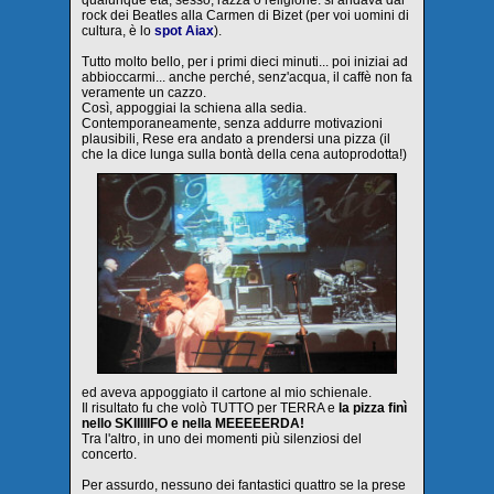
qualunque età, sesso, razza o religione: si andava dal
rock dei Beatles alla Carmen di Bizet (per voi uomini di
cultura, è lo
spot Aiax
).
Tutto molto bello, per i primi dieci minuti... poi iniziai ad
abbioccarmi... anche perché, senz'acqua, il caffè non fa
veramente un cazzo.
Così, appoggiai la schiena alla sedia.
Contemporaneamente, senza addurre motivazioni
plausibili, Rese era andato a prendersi una pizza (il
che la dice lunga sulla bontà della cena autoprodotta!)
ed aveva appoggiato il cartone al mio schienale.
Il risultato fu che volò TUTTO per TERRA e
la pizza finì
nello SKIIIIIFO e nella MEEEEERDA!
Tra l'altro, in uno dei momenti più silenziosi del
concerto.
Per assurdo, nessuno dei fantastici quattro se la prese