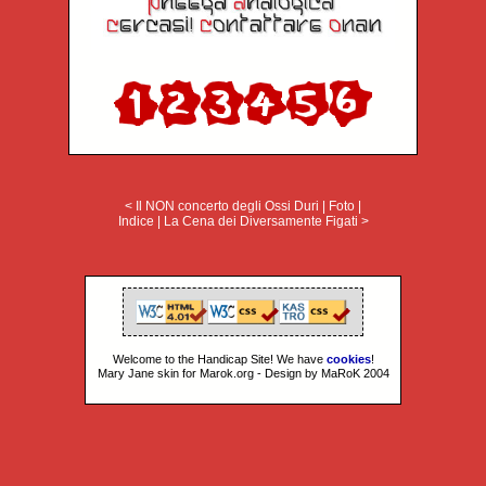
< Il NON concerto degli Ossi Duri
|
Foto
|
Indice
|
La Cena dei Diversamente Figati >
Welcome to the Handicap Site! We have
cookies
!
Mary Jane skin for Marok.org - Design by MaRoK 2004