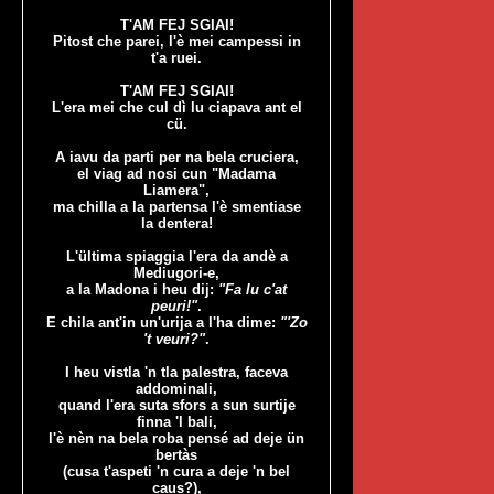
T'AM FEJ SGIAI!
Pitost che parei, l'è mei campessi in
t'a ruei.
T'AM FEJ SGIAI!
L'era mei che cul dì lu ciapava ant el
cü.
A iavu da parti per na bela cruciera,
el viag ad nosi cun "Madama
Liamera",
ma chilla a la partensa l'è smentiase
la dentera!
L'ültima spiaggia l'era da andè a
Mediugori-e,
a la Madona i heu dij:
"Fa lu c'at
peuri!"
.
E chila ant'in un'urija a l'ha dime:
"'Zo
't veuri?"
.
I heu vistla 'n tla palestra, faceva
addominali,
quand l'era suta sfors a sun surtije
finna 'l bali,
l'è nèn na bela roba pensé ad deje ün
bertàs
(cusa t'aspeti 'n cura a deje 'n bel
caus?),