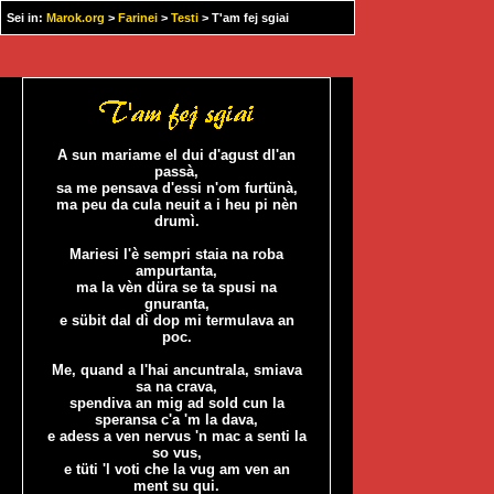
Sei in:
Marok.org
>
Farinei
>
Testi
> T'am fej sgiai
A sun mariame el dui d'agust dl'an
passà,
sa me pensava d'essi n'om furtünà,
ma peu da cula neuit a i heu pi nèn
drumì.
Mariesi l'è sempri staia na roba
ampurtanta,
ma la vèn düra se ta spusi na
gnuranta,
e sübit dal dì dop mi termulava an
poc.
Me, quand a l'hai ancuntrala, smiava
sa na crava,
spendiva an mig ad sold cun la
speransa c'a 'm la dava,
e adess a ven nervus 'n mac a senti la
so vus,
e tüti 'l voti che la vug am ven an
ment su qui.