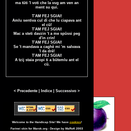
ma tüti 'l voti che la vug am ven an
ment su qui.
T'AM FEJ SGIAI!
Amlu sentiva cul dì che lu ciapava ant
el cü!
T'AM FEJ SGIAI!
Mac a steti davzin 't a me spüssi peg
d'in crin!
T'AM FEJ SGIAI!
Se 't mandava a caghè mi 'm salvava
'l da drè!
T'AM FEJ SGIAI!
A tzij staia propi ti a bütemlu ant el
cü.
< Precedente
|
Indice
|
Successivo >
Welcome to the Handicap Site! We have
cookies
!
Farinei skin for Marok.org - Design by MaRoK 2003