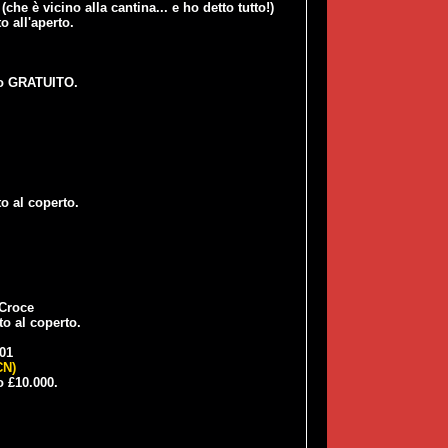
che è vicino alla cantina... e ho detto tutto!)
o all'aperto.
so GRATUITO.
o al coperto.
 Croce
to al coperto.
01
CN)
 £10.000.