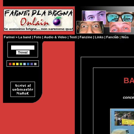
Farinei
>
La band
|
Foto
|
Audio & Video
|
Testi
|
Fanzine
|
Links
|
Fanclàb
|
Niùs
BA
concer