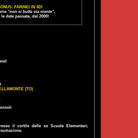
ÒNUS: FARINEI IN 4D!
erie
"non si butta via niente"
,
 le date passate, dal 2000!
est!
0
ELLAMONTE (TO)
1
Consoli
esso il cortile delle ex Scuole Elementari;
nsumazione.