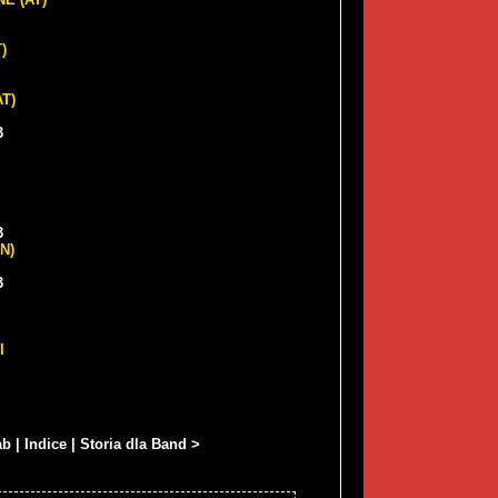
)
T)
3
3
N)
3
I
àb
|
Indice
|
Storia dla Band >