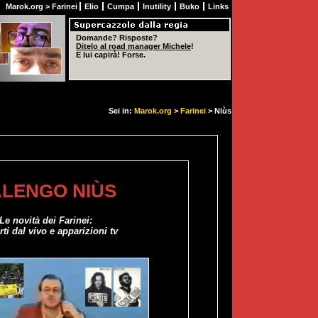
Marok.org
>
Farinei
Elio
Cumpa
Inutility
Buko
Links
Domande? Risposte?
Ditelo al road manager Michele
!
E lui capirà! Forse.
Sei in:
Marok.org
>
Farinei
> Niùs
LENGO NIÙS
Le novità dei Farinei:
ti dal vivo e apparizioni tv