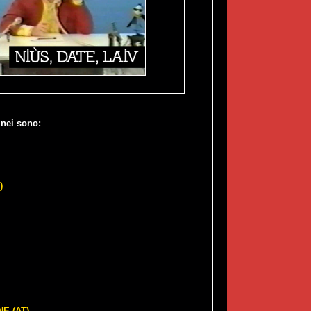
inei sono:
)
E (AT)