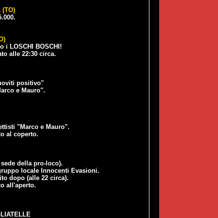
(TO)
5.000.
O)
po i LOSCHI BOSCHI!
to alle 22:30 circa.
oviti positivo"
Marco e Mauro".
ttisti "Marco e Mauro".
o al coperto.
sede della pro-loco).
gruppo locale Innocenti Evasioni.
to dopo (alle 22 circa).
o all'aperto.
GLIATELLE