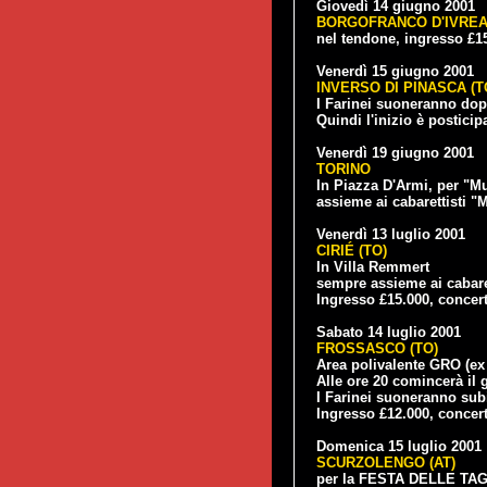
Giovedì 14 giugno 2001
BORGOFRANCO D'IVREA 
nel tendone, ingresso £1
Venerdì 15 giugno 2001
INVERSO DI PINASCA (T
I Farinei suoneranno do
Quindi l'inizio è posticipa
Venerdì 19 giugno 2001
TORINO
In Piazza D'Armi, per "Mu
assieme ai cabarettisti "
Venerdì 13 luglio 2001
CIRIÉ (TO)
In Villa Remmert
sempre assieme ai cabare
Ingresso £15.000, concert
Sabato 14 luglio 2001
FROSSASCO (TO)
Area polivalente GRO (ex 
Alle ore 20 comincerà il 
I Farinei suoneranno subi
Ingresso £12.000, concert
Domenica 15 luglio 2001
SCURZOLENGO (AT)
per la FESTA DELLE TA