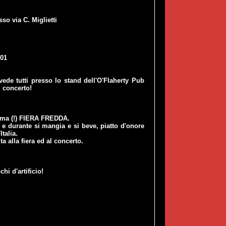
so via C. Miglietti
01
 vede tutti presso lo stand dell'O'Flaherty Pub
l concerto!
sima (!) FIERA FREDDA.
e durante si mangia e si beve, piatto d'onore
talia.
ta alla fiera ed al concerto.
hi d'artificio!