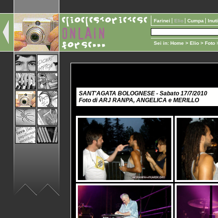
Farinei
Elio
Cumpa
Inut
Sei in:
Home
>
Elio
>
Foto
>
SANT'AGATA BOLOGNESE - Sabato 17/7/2010
Foto di ARJ RANPA, ANGELICA e MERILLO