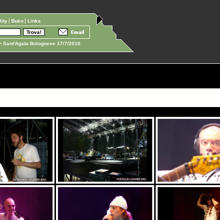
ility
Buko
Links
 Sant'Agata Bolognese 17/7/2010