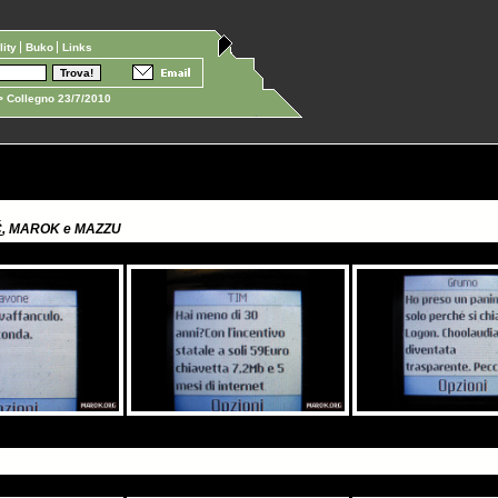
ility
Buko
Links
 Collegno 23/7/2010
Č
, MAROK e MAZZU