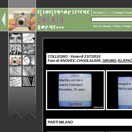
Farinei
Elio
Cumpa
Inut
Sei in:
Home
>
Elio
>
Foto
>
COLLEGNO - Venerdì 23/7/2010
Foto di ANOVEX, CHOOLAUDIA,
GRUMO
,
KLÀPA
PARTI MILANO