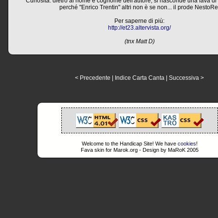
Curiosità: dietro al nome e cognome dell'autore, si nasconde una fava di
perché "Enrico Trentin" altri non è se non... il prode NestoRe
Per saperne di più:
http://et23.altervista.org/
(tnx Matt D)
< Precedente
|
Indice Carta Canta
|
Successiva >
Welcome to the Handicap Site! We have
cookies
!
Fava skin for Marok.org - Design by MaRoK 2005