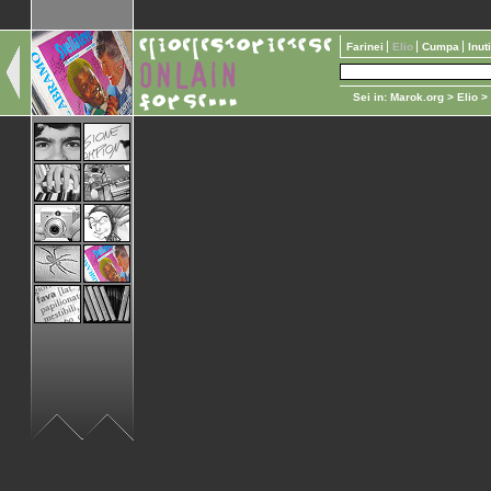
Farinei
Elio
Cumpa
Inut
Sei in:
Marok.org
>
Elio
>