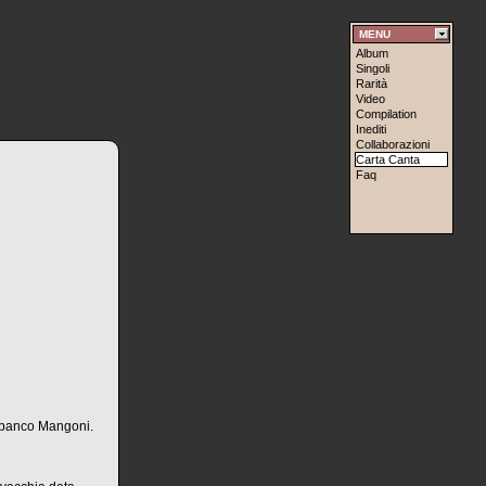
MENU
Album
Singoli
Rarità
Video
Compilation
Inediti
Collaborazioni
Carta Canta
Faq
i banco Mangoni.