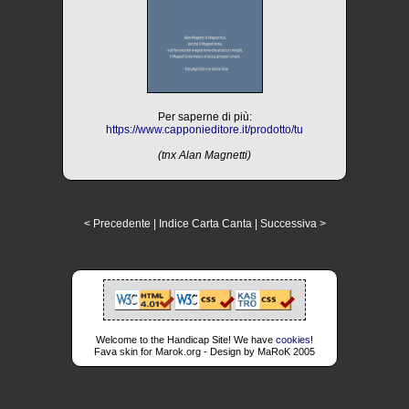
Per saperne di più:
https://www.capponieditore.it/prodotto/tu
(tnx Alan Magnetti)
< Precedente
|
Indice Carta Canta
|
Successiva >
Welcome to the Handicap Site! We have
cookies
!
Fava skin for Marok.org - Design by MaRoK 2005