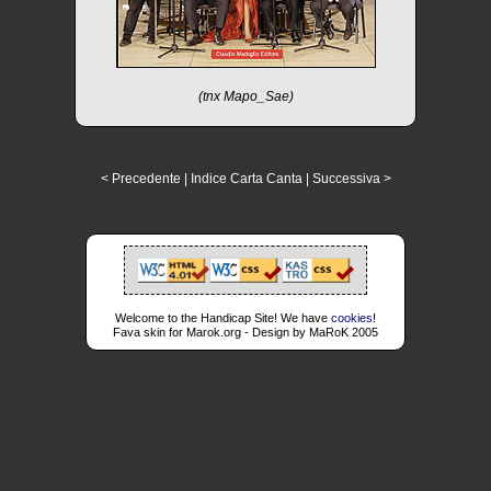
(tnx Mapo_Sae)
< Precedente
|
Indice Carta Canta
|
Successiva >
Welcome to the Handicap Site! We have
cookies
!
Fava skin for Marok.org - Design by MaRoK 2005