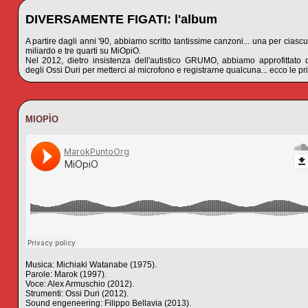
DIVERSAMENTE FIGATI: l'album
A partire dagli anni '90, abbiamo scritto tantissime canzoni... una per ciascu
miliardo e tre quarti su MiOpiO.
Nel 2012, dietro insistenza dell'autistico GRUMO, abbiamo approfittato 
degli Ossi Duri per metterci al microfono e registrarne qualcuna... ecco le pr
MIOPÌO
Musica: Michiaki Watanabe (1975).
Parole: Marok (1997).
Voce: Alex Armuschio (2012).
Strumenti: Ossi Duri (2012).
Sound engeneering: Filippo Bellavia (2013).