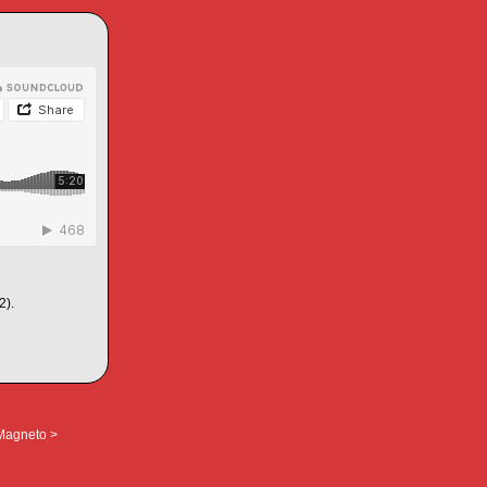
2).
 Magneto >