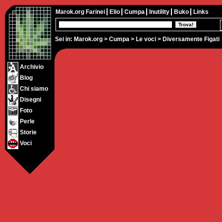
Marok.org
Farinei
Elio
Cumpa
Inutility
Buko
Links
Sei in:
Marok.org
>
Cumpa
>
Le voci
> Diversamente Figati
Archivio
Blog
Chi siamo
Disegni
Foto
Perle
Storie
Voci