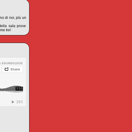
no di noi, più un
della sala prove
ime tre!