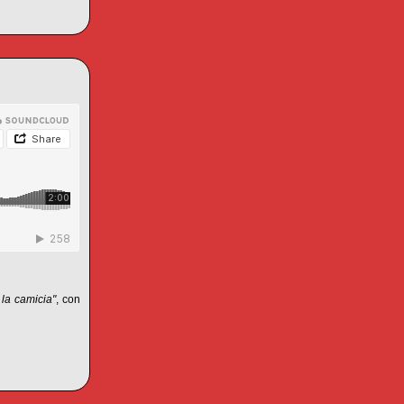
 la camicia"
, con