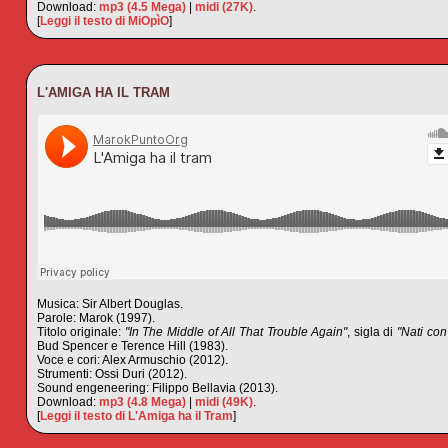
Download:
mp3 (4.5 Mega)
|
midi (27K)
.
[
Leggi il testo di MiOpìO
]
L'AMIGA HA IL TRAM
Musica: Sir Albert Douglas.
Parole: Marok (1997).
Titolo originale:
"In The Middle of All That Trouble Again"
, sigla di
"Nati con
Bud Spencer e Terence Hill (1983).
Voce e cori: Alex Armuschio (2012).
Strumenti: Ossi Duri (2012).
Sound engeneering: Filippo Bellavia (2013).
Download:
mp3 (4.8 Mega)
|
midi (49K)
.
[
Leggi il testo di L'Amiga ha il Tram
]