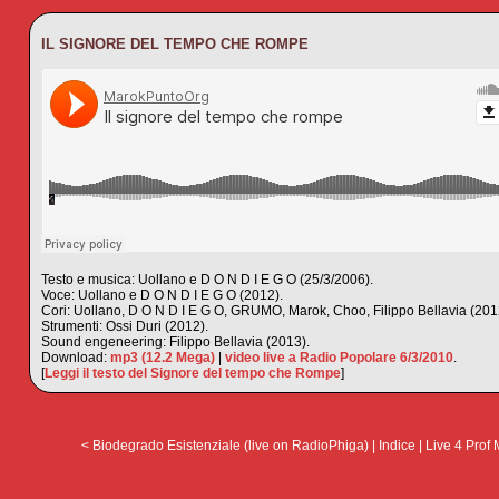
IL SIGNORE DEL TEMPO CHE ROMPE
Testo e musica: Uollano e D O N D I E G O (25/3/2006).
Voce: Uollano e D O N D I E G O (2012).
Cori: Uollano, D O N D I E G O, GRUMO, Marok, Choo, Filippo Bellavia (201
Strumenti: Ossi Duri (2012).
Sound engeneering: Filippo Bellavia (2013).
Download:
mp3 (12.2 Mega)
|
video live a Radio Popolare 6/3/2010
.
[
Leggi il testo del Signore del tempo che Rompe
]
< Biodegrado Esistenziale (live on RadioPhiga)
|
Indice
|
Live 4 Prof