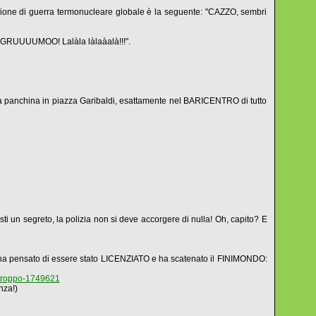
azione di guerra termonucleare globale è la seguente: "CAZZO, sembri
o GRUUUUMOO! Lalàla làlaàalà!!!".
a panchina in piazza Garibaldi, esattamente nel BARICENTRO di tutto
esti un segreto, la polizia non si deve accorgere di nulla! Oh, capito? E
ndi, ha pensato di essere stato LICENZIATO e ha scatenato il FINIMONDO:
e-troppo-1749621
nza!)