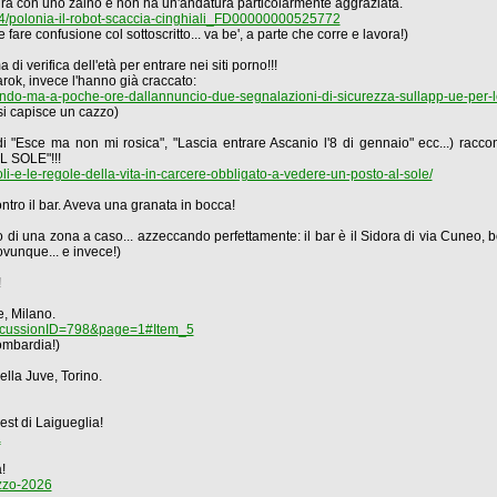
ra con uno zaino e non ha un'andatura particolarmente aggraziata.
om24/polonia-il-robot-scaccia-cinghiali_FD00000000525772
 fare confusione col sottoscritto... va be', a parte che corre e lavora!)
i verifica dell'età per entrare nei siti porno!!!
rok, invece l'hanno già craccato:
l-mondo-ma-a-poche-ore-dallannuncio-due-segnalazioni-di-sicurezza-sullapp-ue-per-l
 si capisce un cazzo)
 di "Esce ma non mi rosica", "Lascia entrare Ascanio l'8 di gennaio" ecc...) racc
L SOLE"!!!
oli-e-le-regole-della-vita-in-carcere-obbligato-a-vedere-un-posto-al-sole/
ontro il bar. Aveva una granata in bocca!
o di una zona a caso... azzeccando perfettamente: il bar è il Sidora di via Cuneo,
ovunque... e invece!)
!
, Milano.
iscussionID=798&page=1#Item_5
ombardia!)
lla Juve, Torino.
st di Laigueglia!
a
!
ozzo-2026