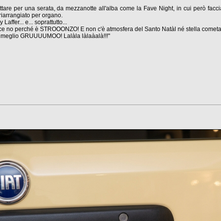
tare per una serata, da mezzanotte all'alba come la Fave Night, in cui però facc
iarrangiato per organo.
ffer... e... soprattutto...
vece no perché è STROOONZO! E non c'è atmosfera del Santo Natàl né stella cometa 
meglio GRUUUUMOO! Lalàla làlaàalà!!!"