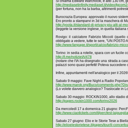
Si chiama Edward Warchocki, è alto 130 cm, gi
http://mediasetinfinity.mediaset.it/video/tgc
(per fortuna, non ha la barba, altrimenti potreste
Burocrazia Europea: approvato il nuovo sistema d
Ero pronto a stamparvi in 3d la maschera di Ma
http://yoota.it/standard-di-privacy-piu-alti-a
(leggete la versione inglese, in quella italiana
Rovigo: il calciatore Fabrizio Miccoli (quello
obbligato a vedere, tutte le sere, "UN POSTO A
http://www.fanpage.it/sport/calcio/fabrizio-micc
Torino: in sedia a rotelle, spara con un fucile c
http://t.me/notizieIA/478
(notare che l'IA ha disegnato una strada a cas
palazzi sono quasi perfetti! Poteva succedere 
Infine, appuntamenti nell'analogico per il 2026
Sabato 9 maggio: Fave Night a Radio Popolare
http://www.marok.org/Buco/comments.php?D
(Lo volete davvero analogico? Traslocate in L
Sabato 30 maggio: ROCKIN1000, allo stadio de
http://pages.rockin1000.com/torino2026
Da mercoledì 17 a domenica 21 giugno: PercFe
http://www.ciaotickets.com/it/percfest-laiguegli
Sabato 27 giugno: Elio e le Storie Tese a Biella
http://elioelestorietese.it/pages/tour/il-concert