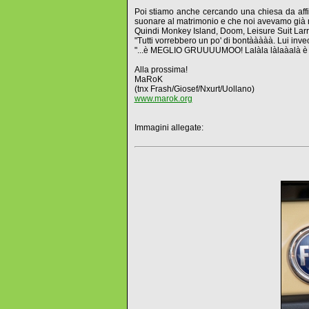
Poi stiamo anche cercando una chiesa da affit
suonare al matrimonio e che noi avevamo già r
Quindi Monkey Island, Doom, Leisure Suit Larry La
"Tutti vorrebbero un po' di bontààààà. Lui in
"...è MEGLIO GRUUUUMOO! Lalàla làlaàalà è 
Alla prossima!
MaRoK
(tnx Frash/Giosef/Nxurt/Uollano)
www.marok.org
Immagini allegate: