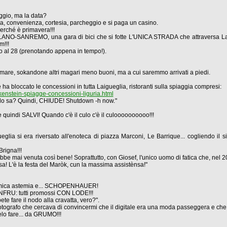
iggio, ma la data?
zia, convenienza, cortesia, parcheggio e si paga un casino.
erché è primavera!!!
LANO-SANREMO, una gara di bici che si fotte L'UNICA STRADA che attraversa Laig
m!!!
ato al 28 (prenotando appena in tempo!).
amare, sokandone altri magari meno buoni, ma a cui saremmo arrivati a piedi.
 ha bloccato le concessioni in tutta Laigueglia, ristoranti sulla spiaggia compresi:
enstein-spiagge-concessioni-liguria.html
, lo sa? Quindi, CHIUDE! Shutdown -h now."
 quindi SALVI! Quando c'è il culo c'è il culoooooooooo!!!
ueglia si era riversato all'enoteca di piazza Marconi, Le Barrique... cogliendo il
Brigna!!!
be mai venuta così bene! Soprattutto, con Giosef, l'unico uomo di fatica che, nel 2
ènsa! L'è la festa del Maròk, cun la massima assistènsa!"
'amica astemia e... SCHOPENHAUER!
FRU: tutti promossi CON LODE!!!
ete fare il nodo alla cravatta, vero?".
l fotografo che cercava di convincermi che il digitale era una moda passeggera e che t
lo fare... da GRUMO!!!