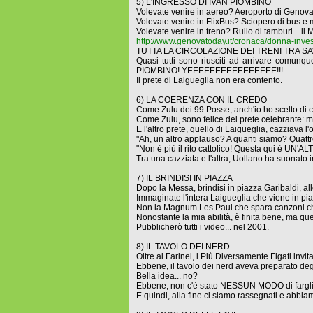
5) L'INGRESSO DI IVAN PIOMBINO
Volevate venire in aereo? Aeroporto di Genova 
Volevate venire in FlixBus? Sciopero di bus e 
Volevate venire in treno? Rullo di tamburi... i
http://www.genovatoday.it/cronaca/donna-investi
TUTTA LA CIRCOLAZIONE DEI TRENI TRA SA
Quasi tutti sono riusciti ad arrivare comunqu
PIOMBINO! YEEEEEEEEEEEEEEEE!!!
Il prete di Laigueglia non era contento.
6) LA COERENZA CON IL CREDO
Come Zulu dei 99 Posse, anch'io ho scelto di c
Come Zulu, sono felice del prete celebrante: mio
E l'altro prete, quello di Laigueglia, cazziava l
"Ah, un altro applauso? A quanti siamo? Quatt
"Non è più il rito cattolico! Questa qui è UN'A
Tra una cazziata e l'altra, Uollano ha suonato in
7) IL BRINDISI IN PIAZZA
Dopo la Messa, brindisi in piazza Garibaldi, alle
Immaginate l'intera Laigueglia che viene in piaz
Non la Magnum Les Paul che spara canzoni ch
Nonostante la mia abilità, è finita bene, ma que
Pubblicherò tutti i video... nel 2001.
8) IL TAVOLO DEI NERD
Oltre ai Farinei, i Più Diversamente Figati inv
Ebbene, il tavolo dei nerd aveva preparato deg
Bella idea... no?
Ebbene, non c'è stato NESSUN MODO di farglieli t
E quindi, alla fine ci siamo rassegnati e abbiamo