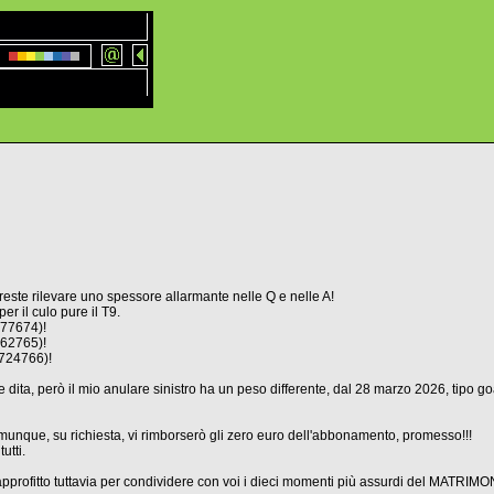
treste rilevare uno spessore allarmante nelle Q e nelle A!
r il culo pure il T9.
377674)!
(62765)!
2724766)!
le dita, però il mio anulare sinistro ha un peso differente, dal 28 marzo 2026, tipo go
unque, su richiesta, vi rimborserò gli zero euro dell'abbonamento, promesso!!!
utti.
 approfitto tuttavia per condividere con voi i dieci momenti più assurdi del MATRI