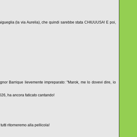
ueglia (la via Aurelia), che quindi sarebbe stata CHIUUUSA! E poi,
 signor Barrique lievemente impreparato: "Marok, me lo dovevi dire, io
026, ha ancora faticato cantando!
utti ritorneremo alla pellicola!