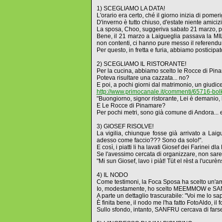
1) SCEGLIAMO LA DATA!
L'orario era certo, ché il giorno inizia di pomer
D'inverno è tutto chiuso, d'estate niente amici
La sposa, Choo, suggeriva sabato 21 marzo, p
Bene, il 21 marzo a Laigueglia passava la MI
non contenti, ci hanno pure messo il referendu
Per questo, in fretta e furia, abbiamo posticip
2) SCEGLIAMO IL RISTORANTE!
Per la cucina, abbiamo scelto le Rocce di Pin
Poteva risultare una cazzata... no?
E poi, a pochi giorni dal matrimonio, un giudice
http://www.primocanale.it/commenti/65716-bolk
"Buongiorno, signor ristorante, Lei è demanio
E Le Rocce di Pinamare?
Per pochi metri, sono già comune di Andora... e
3) GIOSEF RISOLVE!
La vigilia, chiunque fosse già arrivato a Laig
adesso come faccio??? Sono da solo!".
E così, i piatti li ha lavati Giosef dei Farinei dla 
Se l'avessimo cercata di organizzare, non sareb
"Mi sun Giosef, lavo i piàt! Tüt el rèst a l'ucur
4) IL NODO
Come testimoni, la Foca Sposa ha scelto un
Io, modestamente, ho scelto MEEMMOW e SAN
A parte un dettaglio trascurabile: "Voi me lo sap
È finita bene, il nodo me l'ha fatto FotoAldo, i
Sullo sfondo, intanto, SANFRU cercava di farse