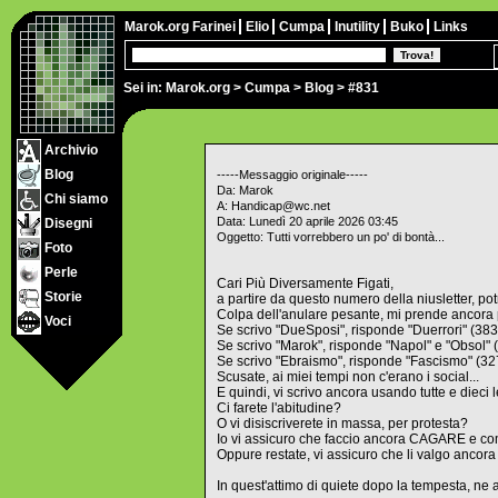
Marok.org
Farinei
Elio
Cumpa
Inutility
Buko
Links
Sei in:
Marok.org
>
Cumpa
>
Blog
> #831
Archivio
Blog
-----Messaggio originale-----
Da: Marok
Chi siamo
A: Handicap@wc.net
Data: Lunedì 20 aprile 2026 03:45
Disegni
Oggetto: Tutti vorrebbero un po' di bontà...
Foto
Perle
Cari Più Diversamente Figati,
Storie
a partire da questo numero della niusletter, po
Colpa dell'anulare pesante, mi prende ancora pe
Voci
Se scrivo "DueSposi", risponde "Duerrori" (38
Se scrivo "Marok", risponde "Napol" e "Obsol" 
Se scrivo "Ebraismo", risponde "Fascismo" (3
Scusate, ai miei tempi non c'erano i social...
E quindi, vi scrivo ancora usando tutte e dieci 
Ci farete l'abitudine?
O vi disiscriverete in massa, per protesta?
Io vi assicuro che faccio ancora CAGARE e com
Oppure restate, vi assicuro che li valgo ancora t
In quest'attimo di quiete dopo la tempesta, ne