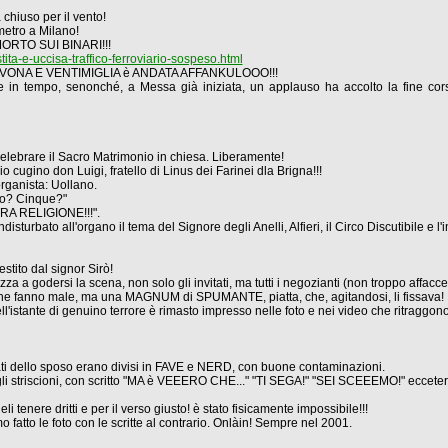
chiuso per il vento!
metro a Milano!
l MORTO SUI BINARI!!!
ta-e-uccisa-traffico-ferroviario-sospeso.html
VONA E VENTIMIGLIA è ANDATA AFFANKULOOO!!!
e in tempo, senonché, a Messa già iniziata, un applauso ha accolto la fine corsa 
elebrare il Sacro Matrimonio in chiesa. Liberamente!
 cugino don Luigi, fratello di Linus dei Farinei dla Brigna!!!
'organista: Uollano.
ro? Cinque?"
LTRA RELIGIONE!!!".
disturbato all'organo il tema del Signore degli Anelli, Alfieri, il Circo Discutibile e
stito dal signor Sirò!
za a godersi la scena, non solo gli invitati, ma tutti i negozianti (non troppo affacc
e fanno male, ma una MAGNUM di SPUMANTE, piatta, che, agitandosi, li fissava!
ll'istante di genuino terrore è rimasto impresso nelle foto e nei video che ritraggono
itati dello sposo erano divisi in FAVE e NERD, con buone contaminazioni.
li striscioni, con scritto "MA è VEEERO CHE..." "TI SEGA!" "SEI SCEEEMO!" eccetera
enere dritti e per il verso giusto! è stato fisicamente impossibile!!!
 fatto le foto con le scritte al contrario. Onlàin! Sempre nel 2001.