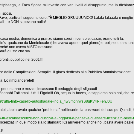
ntipheega, la Foca Sposa mi investe con vari livelli di disappunto, ma la dichiar
i sposi.
lle Fave, partiva il seguente coro: "È MEGLIO GRUUUUMOO! Lalàla làlaàalà è megli
ali... e NON sapevano nulla!
casa nostra, domenica a pranzo siamo corsi in centro e, cazzo, erano tutti là.
e's, qualcuno da Mentelocale (che aveva aperto quel giorno) e poi, seduto su un
ì, perché non aveva VISTO nessuno!
om'è giusto che sia.
ronti, pubblico nel 2001!!!
co delle Complicazioni Semplici, il gioco dedicato alla Pubblica Amministrazione:
a! Lo rimpiangerete!)
e, per un anno e mezzo, incassano il pedaggio degli sfigaaati.
 Ahahah! Fottiamoli tutti!!! Figata!!! Oh, acqua in bocca, lo sappiamo solo noi, che r
eri/truffa-finto-casello-autostradale-india_4w3mqhrwsS8gKV4RFehJ0U
ash Patel, abbia avuto qualche "problema" nell'inserire la password del suo pc. Qui
atel-da-in-escandescenze-non-riusciva-a-loggarsi-e-pensava-di-essere-licenziato-bev
e licenziati in quel modo sia lo standard! Ci arriveremo anche noi, basta avere pazie
I!