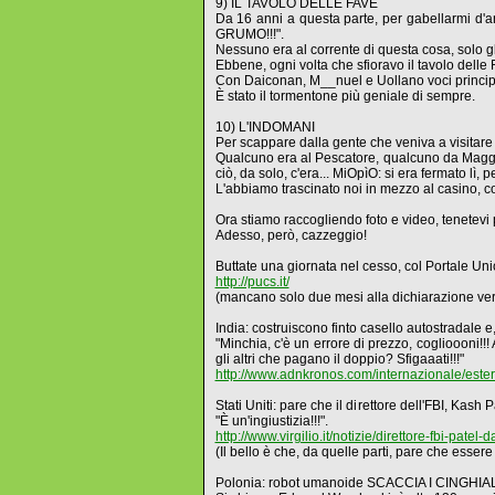
9) IL TAVOLO DELLE FAVE
Da 16 anni a questa parte, per gabellarmi d'a
GRUMO!!!".
Nessuno era al corrente di questa cosa, solo gl
Ebbene, ogni volta che sfioravo il tavolo de
Con Daiconan, M__nuel e Uollano voci princip
È stato il tormentone più geniale di sempre.
10) L'INDOMANI
Per scappare dalla gente che veniva a visitare 
Qualcuno era al Pescatore, qualcuno da Maggi
ciò, da solo, c'era... MiOpìO: si era fermato l
L'abbiamo trascinato noi in mezzo al casino, c
Ora stiamo raccogliendo foto e video, tenetevi p
Adesso, però, cazzeggio!
Buttate una giornata nel cesso, col Portale Uni
http://pucs.it/
(mancano solo due mesi alla dichiarazione ver
India: costruiscono finto casello autostradale 
"Minchia, c'è un errore di prezzo, coglioooni!!!
gli altri che pagano il doppio? Sfigaaati!!!"
http://www.adnkronos.com/internazionale/est
Stati Uniti: pare che il direttore dell'FBI, K
"È un'ingiustizia!!!".
http://www.virgilio.it/notizie/direttore-fbi-p
(Il bello è che, da quelle parti, pare che esser
Polonia: robot umanoide SCACCIA I CINGHIAL