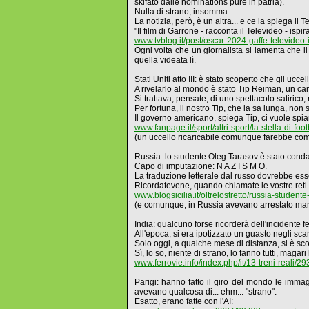
skifato dalle nominations pure in patria).
Nulla di strano, insomma.
La notizia, però, è un altra... e ce la spiega il T
"Il film di Garrone - racconta il Televideo - is
www.tvblog.it/post/oscar-2024-gaffe-televideo-
Ogni volta che un giornalista si lamenta che i
quella videata lì.
Stati Uniti atto III: è stato scoperto che gli ucce
A rivelarlo al mondo è stato Tip Reiman, un camp
Si trattava, pensate, di uno spettacolo satirico, 
Per fortuna, il nostro Tip, che la sa lunga, non s
Il governo americano, spiega Tip, ci vuole spiare
www.fanpage.it/sport/altri-sport/la-stella-di-foot
(un uccello ricaricabile comunque farebbe com
Russia: lo studente Oleg Tarasov è stato condan
Capo di imputazione: N A Z I S M O.
La traduzione letterale dal russo dovrebbe esse
Ricordatevene, quando chiamate le vostre reti w
www.blogsicilia.it/oltrelostretto/russia-studen
(e comunque, in Russia avevano arrestato mani
India: qualcuno forse ricorderà dell'incidente 
All'epoca, si era ipotizzato un guasto negli sca
Solo oggi, a qualche mese di distanza, si è sco
Sì, lo so, niente di strano, lo fanno tutti, mag
www.ferrovie.info/index.php/it/13-treni-reali/293
Parigi: hanno fatto il giro del mondo le immag
avevano qualcosa di... ehm... "strano".
Esatto, erano fatte con l'AI: