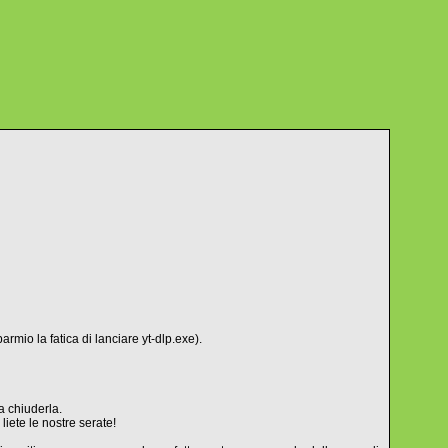
armio la fatica di lanciare yt-dlp.exe).
a chiuderla.
liete le nostre serate!