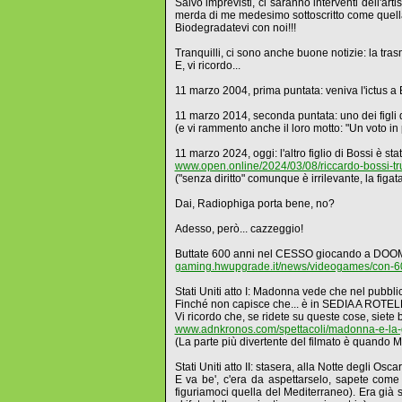
Salvo imprevisti, ci saranno interventi dell'ar
merda di me medesimo sottoscritto come quella 
Biodegradatevi con noi!!!
Tranquilli, ci sono anche buone notizie: la tras
E, vi ricordo...
11 marzo 2004, prima puntata: veniva l'ictus a 
11 marzo 2014, seconda puntata: uno dei figli d
(e vi rammento anche il loro motto: "Un voto i
11 marzo 2024, oggi: l'altro figlio di Bossi è sta
www.open.online/2024/03/08/riccardo-bossi-truf
("senza diritto" comunque è irrilevante, la figa
Dai, Radiophiga porta bene, no?
Adesso, però... cazzeggio!
Buttate 600 anni nel CESSO giocando a DOO
gaming.hwupgrade.it/news/videogames/con-600-
Stati Uniti atto I: Madonna vede che nel pubblico
Finché non capisce che... è in SEDIA A ROTEL
Vi ricordo che, se ridete su queste cose, siete 
www.adnkronos.com/spettacoli/madonna-e-la
(La parte più divertente del filmato è quando
Stati Uniti atto II: stasera, alla Notte degli Os
E va be', c'era da aspettarselo, sapete come s
figuriamoci quella del Mediterraneo). Era gi