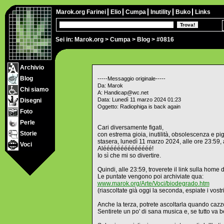
Marok.org
Farinei
Elio
Cumpa
Inutility
Buko
Links
Sei in:
Marok.org
>
Cumpa
>
Blog
> #0816
Archivio
Blog
-----Messaggio originale-----
Da: Marok
Chi siamo
A: Handicap@wc.net
Data: Lunedì 11 marzo 2024 01:23
Disegni
Oggetto: Radiophiga is back again
Foto
Perle
Cari diversamente figati,
Storie
con estrema gioia, inutilità, obsolescenza e pig
stasera, lunedì 11 marzo 2024, alle ore 23:59,
Voci
Aléééééééééééééé!
Io sì che mi so divertire.
Quindi, alle 23:59, troverete il link sulla home 
Le puntate vengono poi archiviate qua:
www.marok.org/Arte/Voci/biodegrado.htm
(riascoltate già oggi la seconda, espiate i vostri
Anche la terza, potrete ascoltarla quando cazzo 
Sentirete un po' di sana musica e, se tutto va b