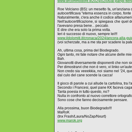
www.drcommodore.it/2024/02/06/ai-parigi-fien
Roe Volciano (BS): un mesetto fa, un'anziana di
autocertificava "eterna essenza in corpo, fonte 
Naturalmente, c'era anche il codice alfanumerico
Nell'autocertificazione, si spiegava che quel d
l'avevano presa bene... peccato.
E dire che era solo la prima volta.
Ieri è successo di nuovo, sempre lei!!!
www.ildolomiti.it/cronaca/2024/ancora-alla-g
(voi scherzate, ma a me sta per scadere la pate
Ah, ultima cosa, prima del Biodegrado.
Ogni tanto, mi fate notare che alcune delle mi
Bah.
Giovanotti diversamente disponenti che non sie
Per dimostrarvi che non è vero, vi linko un'aut
Non credo sia veeekkia, noi siamo nel '24, que
dal culo del cane scende la cacca!
Il gioco di parole a cui allude la cartolina, tra
Secondo i Francesi, quel pane KK faceva caga
Tanta poesia in tutto questo, no?
Nulla in confronto al nuovo correttore ortogra
Sono cose che fanno decisamente pensare.
Alla prossima, buon Biodegrado!!!
MaRoK
(tnx Frash/Laura/NoZap/Nxurt)
www.marok.org