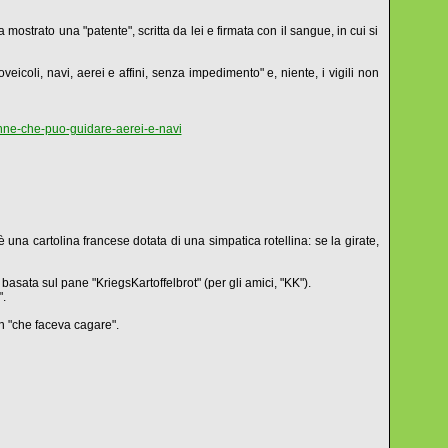
strato una "patente", scritta da lei e firmata con il sangue, in cui si
eicoli, navi, aerei e affini, senza impedimento" e, niente, i vigili non
enne-che-puo-guidare-aerei-e-navi
na cartolina francese dotata di una simpatica rotellina: se la girate,
, basata sul pane "KriegsKartoffelbrot" (per gli amici, "KK").
.
n "che faceva cagare".