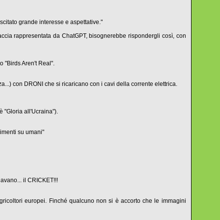
scitato grande interesse e aspettative."
minaccia rappresentata da ChatGPT, bisognerebbe rispondergli così, con
 "Birds Aren't Real".
a...) con DRONI che si ricaricano con i cavi della corrente elettrica.
"Gloria all'Ucraina").
rimenti su umani"
davano... il CRICKET!!!
 agricoltori europei. Finché qualcuno non si è accorto che le immagini