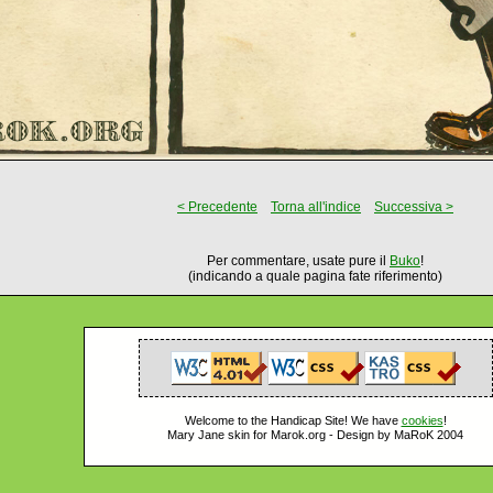
< Precedente
Torna all'indice
Successiva >
Per commentare, usate pure il
Buko
!
(indicando a quale pagina fate riferimento)
Welcome to the Handicap Site! We have
cookies
!
Mary Jane skin for Marok.org - Design by MaRoK 2004