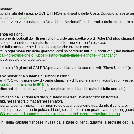
elevideo.
pirato alla vita del capitano SCHETTINO e al disastro della Costa Concordia, aveva su
io-capitano-ceccherini
.
l suo lavoro viene rubato da "analfabeti funzionali" su Internet o dalla terribile 
lli non esistono.
ione di football dell'Illinois, che ha visto uno spettacolo di Peter McIndoe chiamato
nato per prendere i complottisti per il culo... ma voi non fateci caso.
i è fatto prendere per il culo, ha capito che era tutto vero!
 in ogni momento della giornata, così ha sostituito tutti gli uccelli veri (una mattanz
ball-non-crede-che-gli-uccelli-siano-reali-le-linee-elettriche-li-ricaricano/
odo, specie a una certa età!)
nato a 10 giorni di GALERA per aver chiamato la sua rete wifi "Slava Ukraini" (cioè 
re: "esibizione pubblica di simboli nazisti".
i-fi "5G - diffusione covid - onde chimiche - diffusione sfiga - macumbatron - espe
te-condannato-rete-wi-fi/991517/
festanti che mostravano fogli completamente bianchi, quindi è tutto normale)
ferroviario dell'Andhra Pradesh, quando due treni avevano fatto un frontale.
mbi, nei sensori, o magari nei semafori.
perta la verità: i macchinisti, mentre guidavano, stavano guardando il cellulare.
ari lo fate pure voi quando guidate i treni, solo che loro non guardavano i porno, guar
63-ferrovie-india-macchinisti-distratti-dal-cricket-fecero-deragliare-il-treno
ini della capitale francese invasa dalle balle di fieno, durante le proteste degli