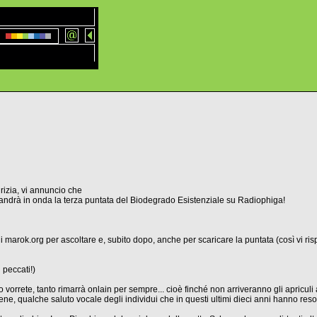
rizia, vi annuncio che
 andrà in onda la terza puntata del Biodegrado Esistenziale su Radiophiga!
di marok.org per ascoltare e, subito dopo, anche per scaricare la puntata (così vi risp
 peccati!)
vorrete, tanto rimarrà onlain per sempre... cioè finché non arriveranno gli apriculi 
ene, qualche saluto vocale degli individui che in questi ultimi dieci anni hanno reso 