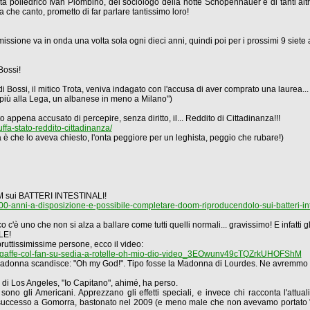
tista poliedrico Ivan Piombino, del sociologo della notte Schopenhauer e di tanti a
che canto, prometto di far parlare tantissimo loro!
missione va in onda una volta sola ogni dieci anni, quindi poi per i prossimi 9 siete 
Bossi!
i Bossi, il mitico Trota, veniva indagato con l'accusa di aver comprato una laurea..
n più alla Lega, un albanese in meno a Milano")
to appena accusato di percepire, senza diritto, il... Reddito di Cittadinanza!!!
fa-stato-reddito-cittadinanza/
ta è che lo aveva chiesto, l'onta peggiore per un leghista, peggio che rubare!)
M sui BATTERI INTESTINALI!
anni-a-disposizione-e-possibile-completare-doom-riproducendolo-sui-batteri-in
 c'è uno che non si alza a ballare come tutti quelli normali... gravissimo! E infatti g
LE!
bruttissimissime persone, ecco il video:
-gaffe-col-fan-su-sedia-a-rotelle-oh-mio-dio-video_3EOwunv49cTQZrkUHOFShM
 Madonna scandisce: "Oh my God!". Tipo fosse la Madonna di Lourdes. Ne avremmo t
car di Los Angeles, "Io Capitano", ahimé, ha perso.
ono gli Americani. Apprezzano gli effetti speciali, e invece chi racconta l'attuali
à successo a Gomorra, bastonato nel 2009 (e meno male che non avevamo portato 