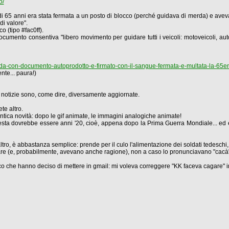
o/
 65 anni era stata fermata a un posto di blocco (perché guidava di merda) e aveva mo
di valore".
 (tipo #fac0ff).
ocumento consentiva "libero movimento per guidare tutti i veicoli: motoveicoli, autov
uida-con-documento-autoprodotto-e-firmato-con-il-sangue-fermata-e-multata-la-65
nte... paura!)
e notizie sono, come dire, diversamente aggiornate.
te altro.
entica novità: dopo le gif animate, le immagini analogiche animate!
sta dovrebbe essere anni '20, cioè, appena dopo la Prima Guerra Mondiale... ed è u
 l'altro, è abbastanza semplice: prende per il culo l'alimentazione dei soldati tedeschi
re (e, probabilmente, avevano anche ragione), non a caso lo pronunciavano "cacà"
fico che hanno deciso di mettere in gmail: mi voleva correggere "KK faceva cagare" i