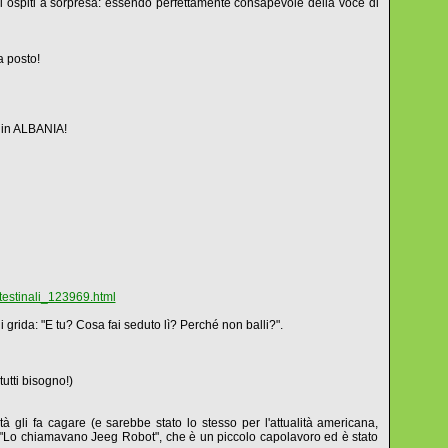
ltri ospiti a sorpresa: essendo perfettamente consapevole della voce di
a posto!
. in ALBANIA!
testinali_123969.html
li grida: "E tu? Cosa fai seduto lì? Perché non balli?".
utti bisogno!)
tà gli fa cagare (e sarebbe stato lo stesso per l'attualità americana,
"Lo chiamavano Jeeg Robot", che è un piccolo capolavoro ed è stato