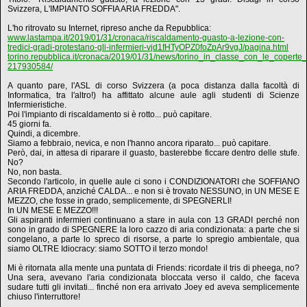
Svizzera, L'IMPIANTO SOFFIA ARIA FREDDA".
L'ho ritrovato su Internet, ripreso anche da Repubblica:
www.lastampa.it/2019/01/31/cronaca/riscaldamento-guasto-a-lezione-con-
tredici-gradi-protestano-gli-infermieri-vjd1fHTyOPZ0foZpAr9vgJ/pagina.html
torino.repubblica.it/cronaca/2019/01/31/news/torino_in_classe_con_le_coperte_l
217930584/
A quanto pare, l'ASL di corso Svizzera (a poca distanza dalla facoltà di
Informatica, tra l'altro!) ha affittato alcune aule agli studenti di Scienze
Infermieristiche.
Poi l'impianto di riscaldamento si è rotto... può capitare.
45 giorni fa.
Quindi, a dicembre.
Siamo a febbraio, nevica, e non l'hanno ancora riparato... può capitare.
Però, dai, in attesa di riparare il guasto, basterebbe ficcare dentro delle stufe.
No?
No, non basta.
Secondo l'articolo, in quelle aule ci sono i CONDIZIONATORI che SOFFIANO
ARIA FREDDA, anziché CALDA... e non si è trovato NESSUNO, in UN MESE E
MEZZO, che fosse in grado, semplicemente, di SPEGNERLI!
In UN MESE E MEZZO!!!
Gli aspiranti infermieri continuano a stare in aula con 13 GRADI perché non
sono in grado di SPEGNERE la loro cazzo di aria condizionata: a parte che si
congelano, a parte lo spreco di risorse, a parte lo spregio ambientale, qua
siamo OLTRE Idiocracy: siamo SOTTO il terzo mondo!
Mi è ritornata alla mente una puntata di Friends: ricordate il tris di pheega, no?
Una sera, avevano l'aria condizionata bloccata verso il caldo, che faceva
sudare tutti gli invitati... finché non era arrivato Joey ed aveva semplicemente
chiuso l'interruttore!