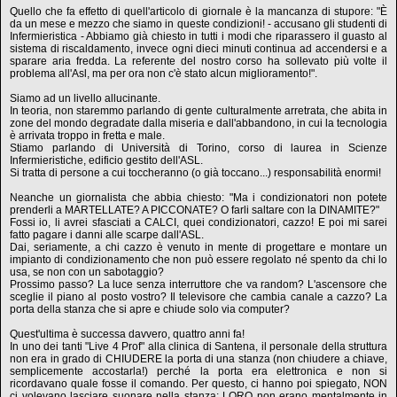
Quello che fa effetto di quell'articolo di giornale è la mancanza di stupore: "È
da un mese e mezzo che siamo in queste condizioni! - accusano gli studenti di
Infermieristica - Abbiamo già chiesto in tutti i modi che riparassero il guasto al
sistema di riscaldamento, invece ogni dieci minuti continua ad accendersi e a
sparare aria fredda. La referente del nostro corso ha sollevato più volte il
problema all'Asl, ma per ora non c'è stato alcun miglioramento!".
Siamo ad un livello allucinante.
In teoria, non staremmo parlando di gente culturalmente arretrata, che abita in
zone del mondo degradate dalla miseria e dall'abbandono, in cui la tecnologia
è arrivata troppo in fretta e male.
Stiamo parlando di Università di Torino, corso di laurea in Scienze
Infermieristiche, edificio gestito dell'ASL.
Si tratta di persone a cui toccheranno (o già toccano...) responsabilità enormi!
Neanche un giornalista che abbia chiesto: "Ma i condizionatori non potete
prenderli a MARTELLATE? A PICCONATE? O farli saltare con la DINAMITE?"
Fossi io, li avrei sfasciati a CALCI, quei condizionatori, cazzo! E poi mi sarei
fatto pagare i danni alle scarpe dall'ASL.
Dai, seriamente, a chi cazzo è venuto in mente di progettare e montare un
impianto di condizionamento che non può essere regolato né spento da chi lo
usa, se non con un sabotaggio?
Prossimo passo? La luce senza interruttore che va random? L'ascensore che
sceglie il piano al posto vostro? Il televisore che cambia canale a cazzo? La
porta della stanza che si apre e chiude solo via computer?
Quest'ultima è successa davvero, quattro anni fa!
In uno dei tanti "Live 4 Prof" alla clinica di Santena, il personale della struttura
non era in grado di CHIUDERE la porta di una stanza (non chiudere a chiave,
semplicemente accostarla!) perché la porta era elettronica e non si
ricordavano quale fosse il comando. Per questo, ci hanno poi spiegato, NON
ci volevano lasciare suonare nella stanza: LORO non erano mentalmente in