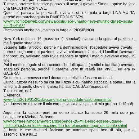
Tuttavia, anziché il classico pupazzo di neve, il giovane Simon Laprise ha fatto
una MACCHINA di NEVE.
Quindi, è passata la polizia, l'ha vista e si è fermata a fargli UNA MULTA,
perché era parcheggiata in DIVIETO DI SOSTA!
www.tuttomotoriweb.com/news/costruisce-unauto-neve-multato-divieto-sosta-
foto/144163/
(facciamolo anche noi, ma con la targa di PIOMBINO!)
New York (minima -16, massima -9, soooka!): staccano la spina al paziente...
ma è quello sbagliato.
Leggete tutto l'articolo, perché ha dell'incredibile: l'ospedale aveva trovato il
nome e cognome del paziente, aveva chiamato i familiari, i familiari l'avevano
riconosciuto, avevano dato l'ok a staccare la spina, i medici avevano eseguito,
fine.
Poi il medico legale si era accorto che tutti quanti (medici e familiari) avevano
sbagliato persona, perché il parente vero in realtà era VIVO... ed era IN
GALERA!
Omonimia... ammesso che i documenti dell'altro fossero autentici.
Quindi, tuttora nessuno sa chi sia il tizio a cui hanno staccato la spina... ma la
famiglia di quello che è in galera ha fatto CAUSA all'ospedale!
Tutto chiaro, no?
È America.
www.tpi.it/2019/01/30/staccano-spina-ospedale-caso-omonimia/
(se dovessero ritrovare il mio corpo, staccate la spina al mio gruppo: i Litfiba!)
Argentina: fa caldo... però un uomo bianco ha speso 26 mila euro per
somigliare a Michael Jackson!
www.corriere.it/moda/news/cards/spende-26-mila-euro-essere-uguale-
michael-jackson-trasformazione-fan-leo-blanco/ieri-oggi_principale.shtml
(il bello è che Michael Jackson ne avrebbe spesi ben di più, pur di
assomigliare a lui...)