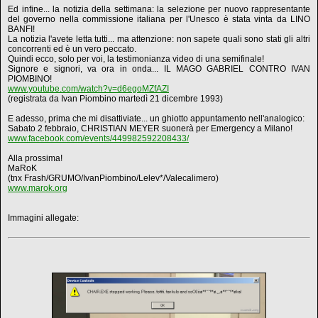
Ed infine... la notizia della settimana: la selezione per nuovo rappresentante
del governo nella commissione italiana per l'Unesco è stata vinta da LINO
BANFI!
La notizia l'avete letta tutti... ma attenzione: non sapete quali sono stati gli altri
concorrenti ed è un vero peccato.
Quindi ecco, solo per voi, la testimonianza video di una semifinale!
Signore e signori, va ora in onda... IL MAGO GABRIEL CONTRO IVAN
PIOMBINO!
www.youtube.com/watch?v=d6egoMZfAZI
(registrata da Ivan Piombino martedì 21 dicembre 1993)
E adesso, prima che mi disattiviate... un ghiotto appuntamento nell'analogico:
Sabato 2 febbraio, CHRISTIAN MEYER suonerà per Emergency a Milano!
www.facebook.com/events/449982592208433/
Alla prossima!
MaRoK
(tnx Frash/GRUMO/IvanPiombino/Lelev*/Valecalimero)
www.marok.org
Immagini allegate: