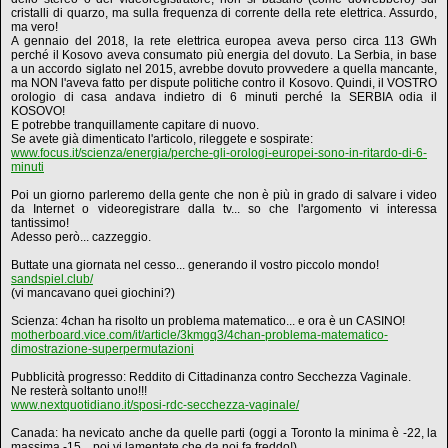
cristalli di quarzo, ma sulla frequenza di corrente della rete elettrica. Assurdo,
ma vero!
A gennaio del 2018, la rete elettrica europea aveva perso circa 113 GWh
perché il Kosovo aveva consumato più energia del dovuto. La Serbia, in base
a un accordo siglato nel 2015, avrebbe dovuto provvedere a quella mancante,
ma NON l'aveva fatto per dispute politiche contro il Kosovo. Quindi, il VOSTRO
orologio di casa andava indietro di 6 minuti perché la SERBIA odia il
KOSOVO!
E potrebbe tranquillamente capitare di nuovo.
Se avete già dimenticato l'articolo, rileggete e sospirate:
www.focus.it/scienza/energia/perche-gli-orologi-europei-sono-in-ritardo-di-6-
minuti
Poi un giorno parleremo della gente che non è più in grado di salvare i video
da Internet o videoregistrare dalla tv... so che l'argomento vi interessa
tantissimo!
Adesso però... cazzeggio.
Buttate una giornata nel cesso... generando il vostro piccolo mondo!
sandspiel.club/
(vi mancavano quei giochini?)
Scienza: 4chan ha risolto un problema matematico... e ora è un CASINO!
motherboard.vice.com/it/article/3kmgq3/4chan-problema-matematico-
dimostrazione-superpermutazioni
Pubblicità progresso: Reddito di Cittadinanza contro Secchezza Vaginale.
Ne resterà soltanto uno!!!
www.nextquotidiano.it/sposi-rdc-secchezza-vaginale/
Canada: ha nevicato anche da quelle parti (oggi a Toronto la minima è -22, la
massima -15... poi vi lamentate che da noi fa freddo!).