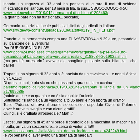
Irlanda: un ragazzo di 33 anni ha pensato di curare il mal di schiena
iniettandosi nel sangue, per 18 mesi di fila, la sua... SBOOOOOOOORRA!
www.meteoweb.eu/2019/01/sperma-mal-di-schiena/1208463/
(a quanto pare non ha funzionato... peccato!).
Germania: una rivista locale pubblica i titoli degli articoli in italiano.
www.zitty.de/wp-content/uploads/2019/01/zitty0219_TV_HEFT.pdf
Francia: al supermercato compra una PLAYSTATION4 a 9.29 euro, pesandola
sul bancone della verdura!
Per DUE GIORNI DI FILA!!!
www.tgcom24.mediaset.it/mastergame/news/acquista-una-ps4-a-9-euro-
pesandola-al-bancone-della-verdura-arrestato_3188684-201902a.shtml
(ma perché arrestarlo? aveva solo sbagliato pulsante sulla bilancia... che
palle!)
Trapani: una signora di 33 anni si è lanciata da un cavalcavia... e non si è fatta
un CAZZO!
Di questi tempi, è più sicuro che passarci sopra con la macchina...
palermo.repubblica.it/cronaca/2019/01/28/news/trapani_si_lancia_da_un_viado
217699686/
(notate anche con quanta cura è stato scritto l'articolo!
Sottotitolo: "si lancia da un viadotto alto 35 metri e non riporta un graffio"
Testo: "Adesso si trova al pronto soccorso dell'ospedale Civico di Palermo
dove è arrivata sveglia e con alcuni graffi!"
Quindi, si è graffiata all'ospedale? Mah...)
Lecce: una signora di 45 anni perde il controllo della macchina, la macchina si
ribalta, arriva un soccorritore... e cerca di violentarla!!!
www.ilmessaggero.it/italia/violenta_donna_incidente_auto-4242249.html
(e voi pensate di aver avuto una giornata di merda?)