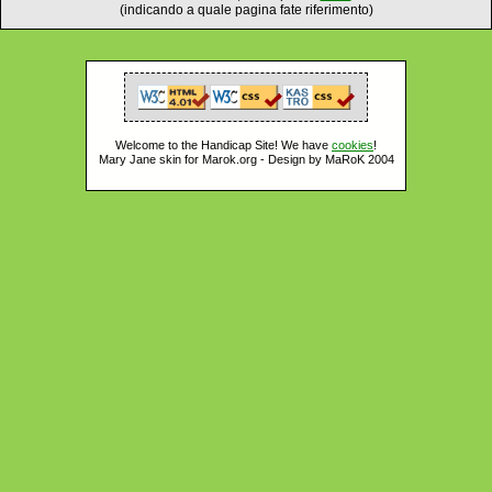
(indicando a quale pagina fate riferimento)
Welcome to the Handicap Site! We have
cookies
!
Mary Jane skin for Marok.org - Design by MaRoK 2004