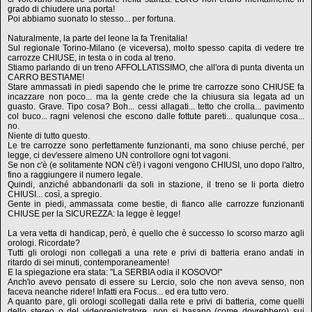
grado di chiudere una porta!
Poi abbiamo suonato lo stesso... per fortuna.
Naturalmente, la parte del leone la fa Trenitalia!
Sul regionale Torino-Milano (e viceversa), molto spesso capita di vedere tre
carrozze CHIUSE, in testa o in coda al treno.
Stiamo parlando di un treno AFFOLLATISSIMO, che all'ora di punta diventa un
CARRO BESTIAME!
Stare ammassati in piedi sapendo che le prime tre carrozze sono CHIUSE fa
incazzare non poco... ma la gente crede che la chiusura sia legata ad un
guasto. Grave. Tipo cosa? Boh... cessi allagati... tetto che crolla... pavimento
col buco... ragni velenosi che escono dalle fottute pareti... qualunque cosa...
no.
Niente di tutto questo.
Le tre carrozze sono perfettamente funzionanti, ma sono chiuse perché, per
legge, ci dev'essere almeno UN controllore ogni tot vagoni.
Se non c'è (e solitamente NON c'è!) i vagoni vengono CHIUSI, uno dopo l'altro,
fino a raggiungere il numero legale.
Quindi, anziché abbandonarli da soli in stazione, il treno se li porta dietro
CHIUSI... così, a spregio.
Gente in piedi, ammassata come bestie, di fianco alle carrozze funzionanti
CHIUSE per la SICUREZZA: la legge è legge!
La vera vetta di handicap, però, è quello che è successo lo scorso marzo agli
orologi. Ricordate?
Tutti gli orologi non collegati a una rete e privi di batteria erano andati in
ritardo di sei minuti, contemporaneamente!
E la spiegazione era stata: "La SERBIA odia il KOSOVO!"
Anch'io avevo pensato di essere su Lercio, solo che non aveva senso, non
faceva neanche ridere! Infatti era Focus... ed era tutto vero.
A quanto pare, gli orologi scollegati dalla rete e privi di batteria, come quelli
dello stereo o del videoregistratore, non si basano (come dovrebbero) sui