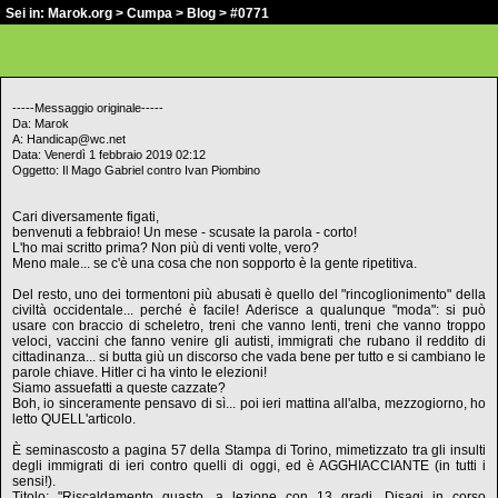
Sei in:
Marok.org
>
Cumpa
>
Blog
> #0771
-----Messaggio originale-----
Da: Marok
A: Handicap@wc.net
Data: Venerdì 1 febbraio 2019 02:12
Oggetto: Il Mago Gabriel contro Ivan Piombino
Cari diversamente figati,
benvenuti a febbraio! Un mese - scusate la parola - corto!
L'ho mai scritto prima? Non più di venti volte, vero?
Meno male... se c'è una cosa che non sopporto è la gente ripetitiva.
Del resto, uno dei tormentoni più abusati è quello del "rincoglionimento" della
civiltà occidentale... perché è facile! Aderisce a qualunque "moda": si può
usare con braccio di scheletro, treni che vanno lenti, treni che vanno troppo
veloci, vaccini che fanno venire gli autisti, immigrati che rubano il reddito di
cittadinanza... si butta giù un discorso che vada bene per tutto e si cambiano le
parole chiave. Hitler ci ha vinto le elezioni!
Siamo assuefatti a queste cazzate?
Boh, io sinceramente pensavo di sì... poi ieri mattina all'alba, mezzogiorno, ho
letto QUELL'articolo.
È seminascosto a pagina 57 della Stampa di Torino, mimetizzato tra gli insulti
degli immigrati di ieri contro quelli di oggi, ed è AGGHIACCIANTE (in tutti i
sensi!).
Titolo: "Riscaldamento guasto, a lezione con 13 gradi. Disagi in corso