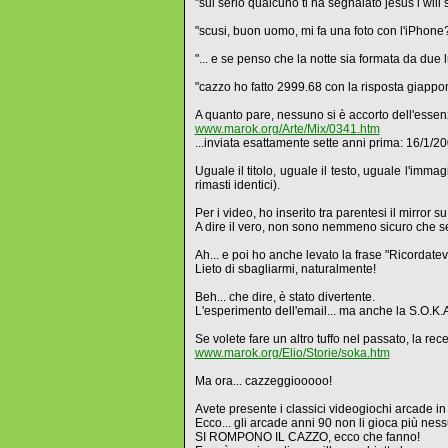
"sul serio qualcuno ti ha segnalato jesus i will
"scusi, buon uomo, mi fa una foto con l'iPhone
"... e se penso che la notte sia formata da du
"cazzo ho fatto 2999.68 con la risposta giappone
A quanto pare, nessuno si è accorto dell'essenz
www.marok.org/Arte/Mix/0341.htm
...inviata esattamente sette anni prima: 16/1/20
Uguale il titolo, uguale il testo, uguale l'imma
rimasti identici).
Per i video, ho inserito tra parentesi il mirro
A dire il vero, non sono nemmeno sicuro che se
Ah... e poi ho anche levato la frase "Ricordate
Lieto di sbagliarmi, naturalmente!
Beh... che dire, è stato divertente.
L'esperimento dell'email... ma anche la S.O.K.A.
Se volete fare un altro tuffo nel passato, la re
www.marok.org/Elio/Storie/soka.htm
Ma ora... cazzeggiooooo!
Avete presente i classici videogiochi arcade in
Ecco... gli arcade anni 90 non li gioca più ness
SI ROMPONO IL CAZZO, ecco che fanno!