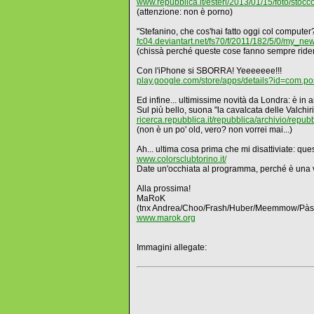
www.repubblica.it/esteri/2013/01/15/foto/sto
(attenzione: non è porno)
"Stefanino, che cos'hai fatto oggi col computer
fc04.deviantart.net/fs70/f/2011/182/5/0/my_n
(chissà perché queste cose fanno sempre ride
Con l'iPhone si SBORRA! Yeeeeeee!!!
play.google.com/store/apps/details?id=c
Ed infine... ultimissime novità da Londra: è in ar
Sul più bello, suona "la cavalcata delle Valchir
ricerca.repubblica.it/repubblica/archivio/repubb
(non è un po' old, vero? non vorrei mai...)
Ah... ultima cosa prima che mi disattiviate: 
www.colorsclubtorino.it/
Date un'occhiata al programma, perché è una vera
Alla prossima!
MaRoK
(tnx Andrea/Choo/Frash/Huber/Meemmow/Pàsc
www.marok.org
Immagini allegate: