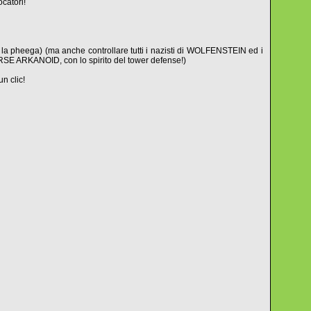
catori!
 la pheega) (ma anche controllare tutti i nazisti di WOLFENSTEIN ed i
E ARKANOID, con lo spirito del tower defense!)
n clic!