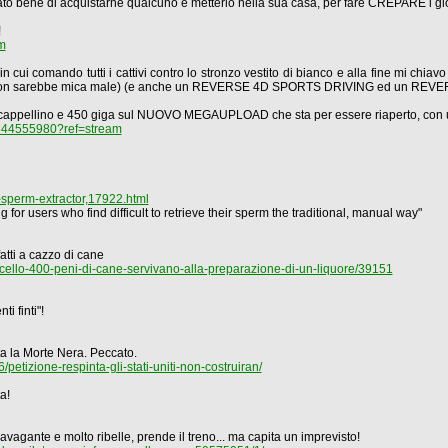
sato bene di acquistarne qualcuno e metterlo nella sua casa, per fare CREPARE i gio
!
m
comando tutti i cattivi contro lo stronzo vestito di bianco e alla fine mi chiavo
to non sarebbe mica male) (e anche un REVERSE 4D SPORTS DRIVING ed un REVERS
 un cappellino e 450 giga sul NUOVO MEGAUPLOAD che sta per essere riaperto, con u
44555980?ref=stream
perm-extractor,17922.html
for users who find difficult to retrieve their sperm the traditional, manual way"
atti a cazzo di cane
ello-400-peni-di-cane-servivano-alla-preparazione-di-un-liquore/39151
i finti"!
uita la Morte Nera. Peccato.
tizione-respinta-gli-stati-uniti-non-costruiran/
a!
avagante e molto ribelle, prende il treno... ma capita un imprevisto!