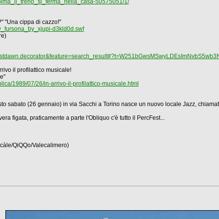
ccolma_il_treno_si_ferma_nella_casa-50575051/1/
?" "Una cippa di cazzo!"
ew_fursona_by_xjupi-d3kld0d.swf
re)
om.postdawn.decorator&feature=search_result#?t=W251bGwsMSwyLDEsImNvbS5w
rivo il profilattico musicale!
ie"
lica/1989/07/26/in-arrivo-il-profilattico-musicale.html
questo sabato (26 gennaio) in via Sacchi a Torino nasce un nuovo locale Jazz, chi
 figata, praticamente a parte l'Obliquo c'è tutto il PercFest...
àle/QiQQo/Valecalimero)