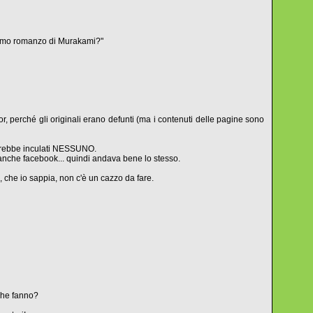
ultimo romanzo di Murakami?"
ror, perché gli originali erano defunti (ma i contenuti delle pagine sono
 sarebbe inculati NESSUNO.
eanche facebook... quindi andava bene lo stesso.
, che io sappia, non c'è un cazzo da fare.
 che fanno?