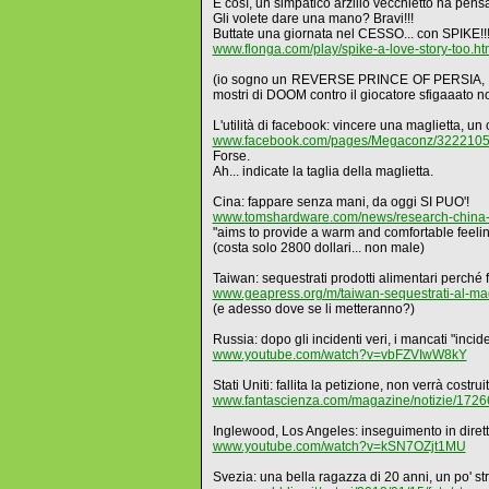
E così, un simpatico arzillo vecchietto ha pen
Gli volete dare una mano? Bravi!!!
Buttate una giornata nel CESSO... con SPIKE!!
www.flonga.com/play/spike-a-love-story-too.ht
(io sogno un REVERSE PRINCE OF PERSIA, in cui 
mostri di DOOM contro il giocatore sfigaaa
L'utilità di facebook: vincere una maglietta,
www.facebook.com/pages/Megaconz/3222105
Forse.
Ah... indicate la taglia della maglietta.
Cina: fappare senza mani, da oggi SI PUO'!
www.tomshardware.com/news/research-china-s
"aims to provide a warm and comfortable feeling 
(costa solo 2800 dollari... non male)
Taiwan: sequestrati prodotti alimentari perché f
www.geapress.org/m/taiwan-sequestrati-al-mac
(e adesso dove se li metteranno?)
Russia: dopo gli incidenti veri, i mancati "incident
www.youtube.com/watch?v=vbFZVIwW8kY
Stati Uniti: fallita la petizione, non verrà costr
www.fantascienza.com/magazine/notizie/17266/pe
Inglewood, Los Angeles: inseguimento in dirett
www.youtube.com/watch?v=kSN7OZjt1MU
Svezia: una bella ragazza di 20 anni, un po' str