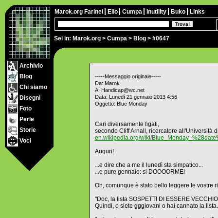
Marok.org
Farinei
Elio
Cumpa
Inutility
Buko
Links
Sei in:
Marok.org
>
Cumpa
>
Blog
> #0647
Archivio
Blog
-----Messaggio originale-----
Da: Marok
Chi siamo
A: Handicap@wc.net
Data: Lunedì 21 gennaio 2013 4:56
Disegni
Oggetto: Blue Monday
Foto
Perle
Cari diversamente figati,
Storie
secondo Cliff Arnall, ricercatore all'Università
en.wikipedia.org/wiki/Blue_Monday_%28dat
Voci
Auguri!
...e dire che a me il lunedì sta simpatico...
...e pure gennaio: si DOOOORME!
Oh, comunque è stato bello leggere le vostre ri
"Doc, la lista SOSPETTI DI ESSERE VECCHIO QUA
Quindi, o siete gggiovani o hai cannato la lista.