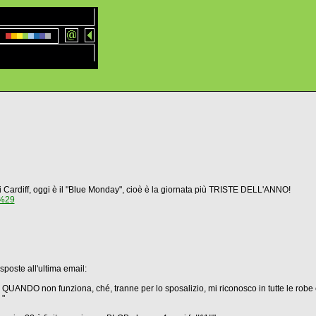
 di Cardiff, oggi è il "Blue Monday", cioè è la giornata più TRISTE DELL'ANNO!
e%29
sposte all'ultima email:
NDO non funziona, ché, tranne per lo sposalizio, mi riconosco in tutte le robe el
 "