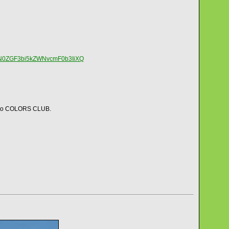
b3N0ZGF3bi5kZWNvcmF0b3IiXQ
amato COLORS CLUB.