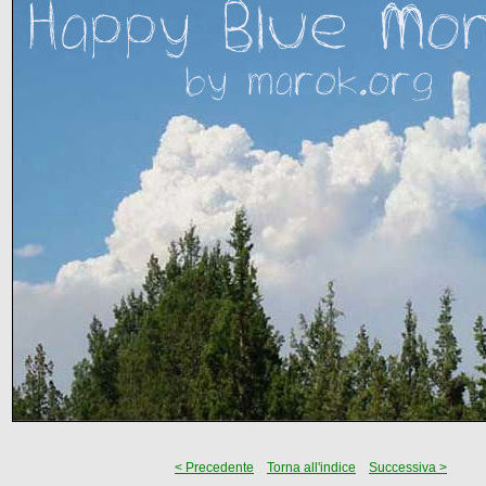
< Precedente
Torna all'indice
Successiva >