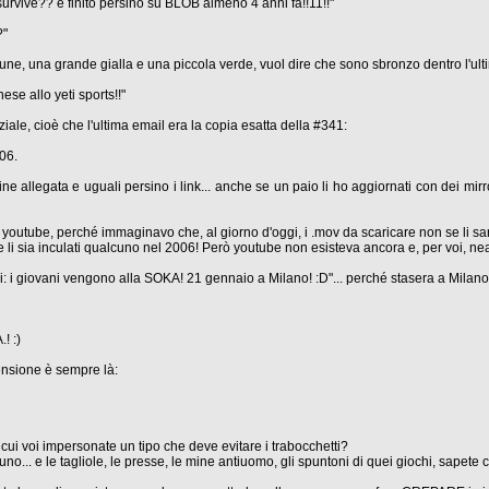
 survive?? è finito persino su BLOB almeno 4 anni fa!!11!!"
?"
e lune, una grande gialla e una piccola verde, vuol dire che sono sbronzo dentro l'
se allo yeti sports!!"
iale, cioè che l'ultima email era la copia esatta della #341:
06.
gine allegata e uguali persino i link... anche se un paio li ho aggiornati con dei mir
r su youtube, perché immaginavo che, al giorno d'oggi, i .mov da scaricare non se li
 li sia inculati qualcuno nel 2006! Però youtube non esisteva ancora e, per voi, n
vi: i giovani vengono alla SOKA! 21 gennaio a Milano! :D"... perché stasera a Milano
! :)
censione è sempre là:
 cui voi impersonate un tipo che deve evitare i trabocchetti?
uno... e le tagliole, le presse, le mine antiuomo, gli spuntoni di quei giochi, sapete