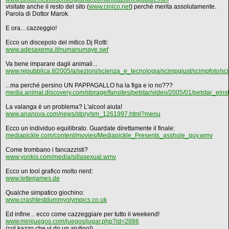
visitate anche il resto del sito (
www.cinico.net
) perché merita assolutamente.
Parola di Dottor Marok.
E ora... cazzeggio!
Ecco un discepolo del mitico Dj Rotti:
www.adesaxema.it/numanumaye.swf
Va bene imparare dagli animali...
www.repubblica.it/2005/a/sezioni/scienza_e_tecnologia/scimpgiust/scimpfoto/sc
...ma perché persino UN PAPPAGALLO ha la figa e io no???
media.animal.discovery.com/storage/fansites/petstar/video/2005/01/petstar_einst
La valanga è un problema? L'alcool aiuta!
www.ananova.com/news/story/sm_1261997.html?menu
Ecco un individuo equilibrato. Guardate direttamente il finale:
mediapickle.com/content/movies/Mediapickle_Presents_asshole_guy.wmv
Come trombano i fancazzisti?
www.yonkis.com/media/sillasexual.wmv
Ecco un tool grafico molto nerd:
www.letterjames.de
Qualche simpatico giochino:
www.crashtestdummyolympics.co.uk
Ed infine... ecco come cazzeggiare per tutto il weekend!
www.minijuegos.com/juegos/jugar.php?id=2886
(col kazzo che vi do un aiutino!)