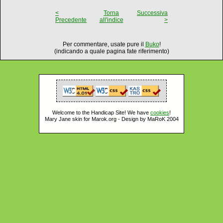
<
Torna
Successiva
Precedente
all'indice
>
Per commentare, usate pure il
Buko
!
(indicando a quale pagina fate riferimento)
Welcome to the Handicap Site! We have
cookies
!
Mary Jane skin for Marok.org - Design by MaRoK 2004