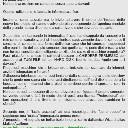
Non poteva esistere un computer senza la porta davanti.
Questo, udite udite, si laurea in informatica... fico.
Insomma, sono cazzate, ma io inizio ad avere il terrore dell'impatto delle
nuove tecnologie: si stanno evolvendo più velocemente dell'apertura mentale
della grande massa di persone a cui arrivano e che dovrebbero usarle.
Se persino un laureando in informatica è così handicappato da concepire la
rete come un canale tv, e ci si rincoglionisce passivamente davanti; se riduce il
concetto di computer alla forma dell'unico case che lui conosce, stupendosi
oltre ogni limite del tipo più comune, cioè quello con le porte dietro (scelta che
non ho mai considerato intelligente, anzi)... che cazzo di macchine progetterà?
Farà piattaforme chiuse in cui devi bussare e CHIEDERE PERMESSO per
accedere ai TUOI FILE sul tuo HARD DISK, tipo le merdate Apple con la i
davanti?
Progetterà macchine foto o telecamere ottimizzate per scaricare da Internet,
anziché fotografare o filmare?
Svilupperà interfacce utente così lontane dalla struttura logica delle directory
che la gente non saprà più orientarsi direttamente sull'hard disk e perderà la
bussola, come i milanesi che a piedi si perdono perché si spostano solo in
metropolitana?
Non permetterà a nessuno di personalizzare e configurare il proprio computer
scrivendo codice e farà in modo che ci vorrà una licenza "Professional" per
fare operazioni di alto livello in un sistema operativo... tipo cambiare lo
sfondo?
Secondo me, il "facile accesso" ad una tecnologia che "corre troppo" e
raggiunge una "massa" impreparata genera mostri.
A proposito... vi segnalo un bell'articolo in tema, scritto dall'amico Wizard, alias
Matteo Avallone:
www.cinico.net/cosemie/grandecomunicazioneglobale.htm