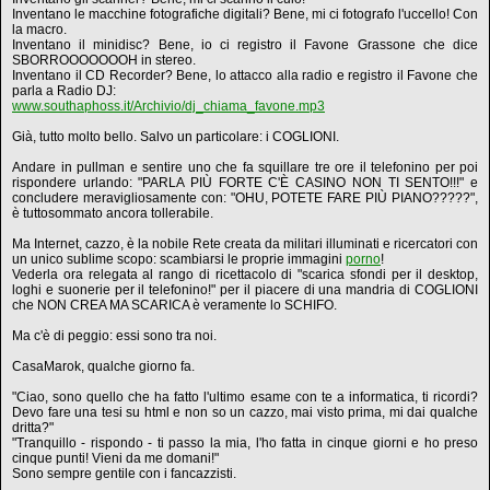
Inventano le macchine fotografiche digitali? Bene, mi ci fotografo l'uccello! Con
la macro.
Inventano il minidisc? Bene, io ci registro il Favone Grassone che dice
SBORROOOOOOOH in stereo.
Inventano il CD Recorder? Bene, lo attacco alla radio e registro il Favone che
parla a Radio DJ:
www.southaphoss.it/Archivio/dj_chiama_favone.mp3
Già, tutto molto bello. Salvo un particolare: i COGLIONI.
Andare in pullman e sentire uno che fa squillare tre ore il telefonino per poi
rispondere urlando: "PARLA PIÙ FORTE C'È CASINO NON TI SENTO!!!" e
concludere meravigliosamente con: "OHU, POTETE FARE PIÙ PIANO?????",
è tuttosommato ancora tollerabile.
Ma Internet, cazzo, è la nobile Rete creata da militari illuminati e ricercatori con
un unico sublime scopo: scambiarsi le proprie immagini
porno
!
Vederla ora relegata al rango di ricettacolo di "scarica sfondi per il desktop,
loghi e suonerie per il telefonino!" per il piacere di una mandria di COGLIONI
che NON CREA MA SCARICA è veramente lo SCHIFO.
Ma c'è di peggio: essi sono tra noi.
CasaMarok, qualche giorno fa.
"Ciao, sono quello che ha fatto l'ultimo esame con te a informatica, ti ricordi?
Devo fare una tesi su html e non so un cazzo, mai visto prima, mi dai qualche
dritta?"
"Tranquillo - rispondo - ti passo la mia, l'ho fatta in cinque giorni e ho preso
cinque punti! Vieni da me domani!"
Sono sempre gentile con i fancazzisti.