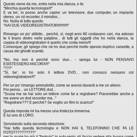
Questo viene da me, entra nella mia stanza, e fa:
"Minchia quanta tecnologia!!!"
E va be', lo posso anche capire: un televisore, due computer, un impianto
stereo, un cd recorder, il minidisc...
No. Nulla di tutto questo.
"HAI DUE VIDEOREGISTRATORI!!!!!!!!!!"
Rimango un po' allibito... perché, sì, negli anni 80 costavano cari, ma adesso
te li tirano dietro nelle patatine... di tutti gli oggetti che ho nella stanza, la
coppia di videoregistratori è quello che costa meno!!!
Comunque, gli spiego che ne ho due perché molto spesso duplico cassette, a
causa dei ghiotti scambi.
"No, ma non è perché sono due... - spiega lui - NON PENSAVO
ESISTESSERO ANCORA!!!"
"???"
"Sì, be', io ho solo il lettore DVD... non conosco nessuno col
videoregistratore!!!"
Per un po' rimango ammutolito, come se avessi davanti a me un alieno.
Poi penso... un LETTORE dvd...
"Scusa ma se hai solo un lettore come fai a registrare? Piacerebbe anche a
me avere un dvd recorder ma..."
"Registrare??? E perché? Se voglio un film lo scarico!"
Questa risposta mi ha messo una tristezza immensa.
È lui uno di LORO.
Sorvolando sulla seconda obiezione:
"Hai tutta questa tecnologia e NON HAI IL TELEFONINO CHE FA LE
FOTO??????????"
per la quale ho già il "fankulo" in auto-reply, gli faccio vedere alla buona come