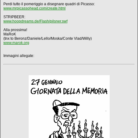
Perdi tutto il pomeriggio a disegnare quadri di Picasso:
www.mrpicassohead.com/create.html
STRIPBEER:
www.hoopdreams.de/Flash/pilsner.swf
Alla prossima!
MaRoK
(tnx to Beronz/Daniele/Lello/Moska/Conte Vlad/Willy)
www.marok.org
Immagini allegate: