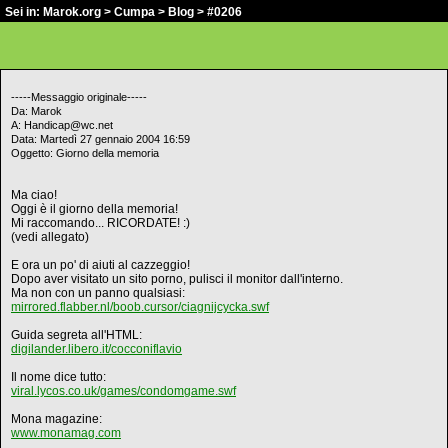
Sei in:
Marok.org
>
Cumpa
>
Blog
> #0206
-----Messaggio originale-----
Da: Marok
A: Handicap@wc.net
Data: Martedì 27 gennaio 2004 16:59
Oggetto: Giorno della memoria
Ma ciao!
Oggi è il giorno della memoria!
Mi raccomando... RICORDATE! :)
(vedi allegato)
E ora un po' di aiuti al cazzeggio!
Dopo aver visitato un sito porno, pulisci il monitor dall'interno.
Ma non con un panno qualsiasi:
mirrored.flabber.nl/boob.cursor/ciagnijcycka.swf
Guida segreta all'HTML:
digilander.libero.it/cocconiflavio
Il nome dice tutto:
viral.lycos.co.uk/games/condomgame.swf
Mona magazine:
www.monamag.com