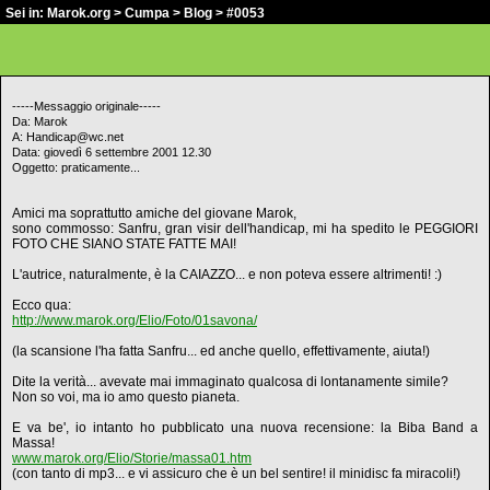
Sei in:
Marok.org
>
Cumpa
>
Blog
> #0053
-----Messaggio originale-----
Da: Marok
A: Handicap@wc.net
Data: giovedì 6 settembre 2001 12.30
Oggetto: praticamente...
Amici ma soprattutto amiche del giovane Marok,
sono commosso: Sanfru, gran visir dell'handicap, mi ha spedito le PEGGIORI
FOTO CHE SIANO STATE FATTE MAI!
L'autrice, naturalmente, è la CAIAZZO... e non poteva essere altrimenti! :)
Ecco qua:
http://www.marok.org/Elio/Foto/01savona/
(la scansione l'ha fatta Sanfru... ed anche quello, effettivamente, aiuta!)
Dite la verità... avevate mai immaginato qualcosa di lontanamente simile?
Non so voi, ma io amo questo pianeta.
E va be', io intanto ho pubblicato una nuova recensione: la Biba Band a
Massa!
www.marok.org/Elio/Storie/massa01.htm
(con tanto di mp3... e vi assicuro che è un bel sentire! il minidisc fa miracoli!)