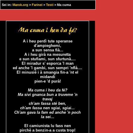
Sei in:
Marok.org
>
Farinei
>
Testi
> Ma cuma
A i heu perdì tute speranse
d'ampieghemi,
a sun sensa fià...
A i heu girà na mesuretta
e sun stufiami, sun sfurtunà....
El miradur s' esporca 'l man
ed anche 'l gambi, sun sempri 'nflà....
El minusié i à smangia fin-a 'nt el
midandi
pien-e 'd purà!
Ma cuma i heu da fé?
Ma sivi gnanca bun a truveme 'n
travaj
ch'am fassa sté ben,
ch'am fassa nen sgiai, sgiai...
Ch'am gava la fam ed anche 'n poch
la sei...
El camiunista lu fass nen
pirchè a benzin-a a custa trop!