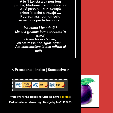
A fé 'l taxista a va nen ben
pirchè, Madon-a, i sun tropi stop!
A l'é pussibil, sun s-ciupà
prima 'd taché a travajé ....
Pudiva nassi cun dij sold
an sacocia per fé bisbocia...
Ma cuma i heu da fé?
Ma sivi gnanca bun a truveme 'n
travaj
ch'am fassa sté ben,
ch'am fassa nen sgiai, sgiai...
Am cuntentrèiva 'd des miliun al
mèis...
< Precedente
|
Indice
|
Successivo >
Welcome to the Handicap Site! We have
cookies
!
Farinei skin for Marok.org - Design by MaRoK 2003