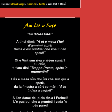
Sei in:
Marok.org
>
Farinei
>
Testi
> Am Bit a Balé
"GIUANAAAAA!"
A t’hei dimi:
"A ot e mesa t’hei
d’amnimi a piè!
Baica d’esi puntuàl che voeui nèn
spetè!"
Ot e Vint sun rivà e ai-jeu sunà 'l
ciuchìn,
ti t'am dìsi
"Troppo Presto, spèta 'n
mumentìn!"
Dès e mesa sùn doi ùri che sun qui a
spetè,
da la f-nestra a sòrt so màri:
"A le
'ndaia a caghè!"
A l'an dame del piciu fin-a i Farinei!
L'è pusibul che a pruntèti i vada 'n
pès parej!