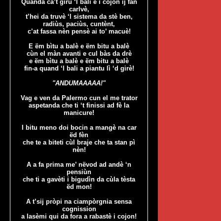
Quanda ca’t gìru ‘l bali e i cojon ij fàn
carlvè,
t’hei da truvè ‘l sistema da stè ben,
radiùs, paciùs, cuntènt,
c’at fassa nèn pensè ai to’ macuè!
E ëm bìtu a balè e ëm bitu a balè
cùn el màn avanti e cul bàs da drè
e ëm bìtu a balè e ëm bitu a balè
fin-a quand ‘l bali a piantu lì ‘d girè!
"ANDUMAAAAA!"
Vag e ven da Palermo cun el me trator
aspetanda che ti ‘t finissi ad fè la
manicure!
I bitu meno doi bocin a mangè na car
ëd fèn
che te a biteti cùl braje che ta stan pì
nèn!
A a fa prima me’ nëvod ad andè ‘n
pensiùn
che ti a gavèti i bigudìn da cùla tèsta
ëd mon!
A t’sij pròpi na ciampòrgnia sensa
cognission
a lasèmi qui da fora a rabastè i cojon!