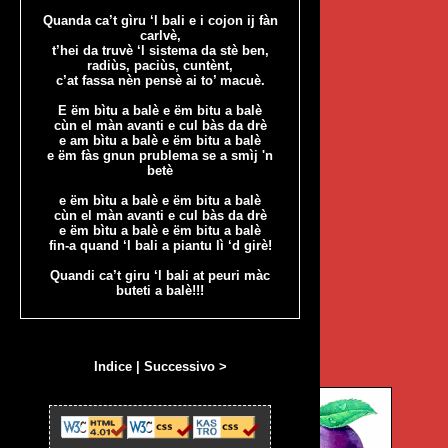
Quanda ca’t gìru ‘l bali e i cojon ij fàn
carlvè,
t’hei da truvè ‘l sistema da stè ben,
radiùs, paciùs, cuntènt,
c’at fassa nèn pensè ai to’ macuè.
E ëm bìtu a balè e ëm bitu a balè
cùn el màn avanti e cul bàs da drè
e am bìtu a balè e ëm bitu a balè
e ëm fàs gnun prublema se a smìj 'n
betè
e ëm bìtu a balè e ëm bitu a balè
cùn el màn avanti e cul bàs da drè
e ëm bìtu a balè e ëm bitu a balè
fin-a quand ‘l bali a piantu lì ‘d girè!
Quandi ca’t giru ‘l bali at peuri màc
buteti a balè!!!
Indice
|
Successivo >