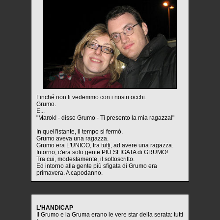
Finché non li vedemmo con i nostri occhi.
Grumo.
E...
"Marok! - disse Grumo - Ti presento la mia ragazza!"
In quell'istante, il tempo si fermò.
Grumo aveva una ragazza.
Grumo era L'UNICO, tra tutti, ad avere una ragazza.
Intorno, c'era solo gente PIÙ SFIGATA di GRUMO!
Tra cui, modestamente, il sottoscritto.
Ed intorno alla gente più sfigata di Grumo era
primavera. A capodanno.
L'HANDICAP
Il Grumo e la Gruma erano le vere star della serata: tutti