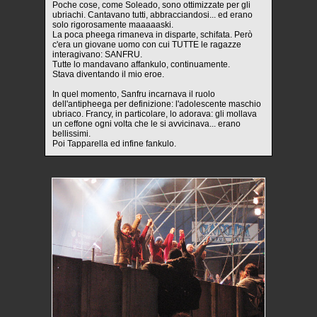
Poche cose, come Soleado, sono ottimizzate per gli
ubriachi. Cantavano tutti, abbracciandosi... ed erano
solo rigorosamente maaaaaski.
La poca pheega rimaneva in disparte, schifata. Però
c'era un giovane uomo con cui TUTTE le ragazze
interagivano: SANFRU.
Tutte lo mandavano affankulo, continuamente.
Stava diventando il mio eroe.
In quel momento, Sanfru incarnava il ruolo
dell'antipheega per definizione: l'adolescente maschio
ubriaco. Francy, in particolare, lo adorava: gli mollava
un ceffone ogni volta che le si avvicinava... erano
bellissimi.
Poi Tapparella ed infine fankulo.