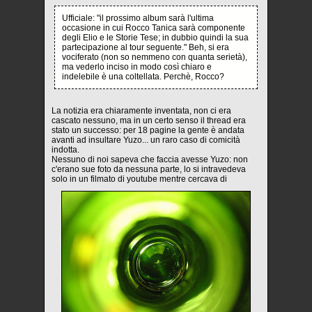
Ufficiale: "il prossimo album sarà l'ultima
occasione in cui Rocco Tanica sarà componente
degli Elio e le Storie Tese; in dubbio quindi la sua
partecipazione al tour seguente." Beh, si era
vociferato (non so nemmeno con quanta serietà),
ma vederlo inciso in modo così chiaro e
indelebile è una coltellata. Perchè, Rocco?
La notizia era chiaramente inventata, non ci era
cascato nessuno, ma in un certo senso il thread era
stato un successo: per 18 pagine la gente è andata
avanti ad insultare Yuzo... un raro caso di comicità
indotta.
Nessuno di noi sapeva che faccia avesse Yuzo: non
c'erano sue foto da nessuna parte, lo si intravedeva
solo in un filmato di youtube mentre cercava di