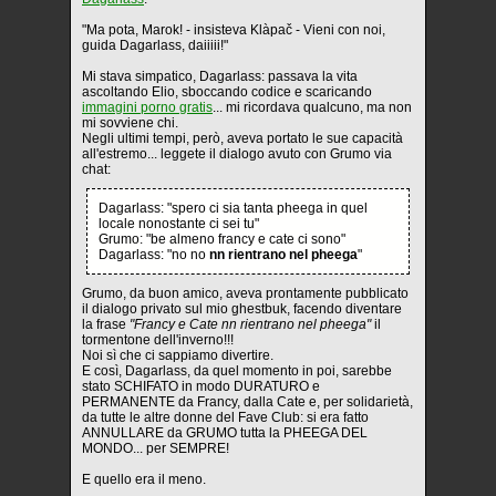
"Ma pota, Marok! - insisteva Klàpač - Vieni con noi,
guida Dagarlass, daiiiii!"
Mi stava simpatico, Dagarlass: passava la vita
ascoltando Elio, sboccando codice e scaricando
immagini porno gratis
... mi ricordava qualcuno, ma non
mi sovviene chi.
Negli ultimi tempi, però, aveva portato le sue capacità
all'estremo... leggete il dialogo avuto con Grumo via
chat:
Dagarlass: "spero ci sia tanta pheega in quel
locale nonostante ci sei tu"
Grumo: "be almeno francy e cate ci sono"
Dagarlass: "no no
nn rientrano nel pheega
"
Grumo, da buon amico, aveva prontamente pubblicato
il dialogo privato sul mio ghestbuk, facendo diventare
la frase
"Francy e Cate nn rientrano nel pheega"
il
tormentone dell'inverno!!!
Noi sì che ci sappiamo divertire.
E così, Dagarlass, da quel momento in poi, sarebbe
stato SCHIFATO in modo DURATURO e
PERMANENTE da Francy, dalla Cate e, per solidarietà,
da tutte le altre donne del Fave Club: si era fatto
ANNULLARE da GRUMO tutta la PHEEGA DEL
MONDO... per SEMPRE!
E quello era il meno.