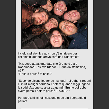
il cielo stellato - Ma qua non c'è un riparo per
chilometri, quando arriva sarà una catastrofe!"
"Ma, poootaaaa, guardate che Grumo è già a
Rooomaaaa! - diceva Klàpač - È qua da stamattina,
né?"
"E allora perché fa bello?"
"Secondo alcune leggende - spiegai - streghe, stregoni
e spiriti maligni perdono il potere quando raggiungono
la soddisfazione sessuale... quindi, Grumo potrebbe
avere perso il potere perché TROMBA!"
Per parecchi minuti, nessuno ebbe più il coraggio di
parlare.