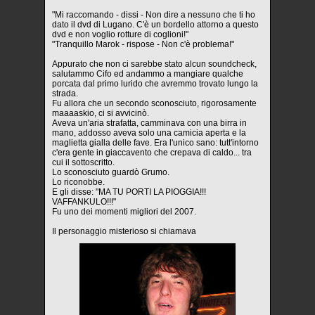
"Mi raccomando - dissi - Non dire a nessuno che ti ho
dato il dvd di Lugano. C'è un bordello attorno a questo
dvd e non voglio rotture di coglioni!"
"Tranquillo Marok - rispose - Non c'è problema!"
Appurato che non ci sarebbe stato alcun soundcheck,
salutammo Cifo ed andammo a mangiare qualche
porcata dal primo lurido che avremmo trovato lungo la
strada.
Fu allora che un secondo sconosciuto, rigorosamente
maaaaskio, ci si avvicinò.
Aveva un'aria strafatta, camminava con una birra in
mano, addosso aveva solo una camicia aperta e la
maglietta gialla delle fave. Era l'unico sano: tutt'intorno
c'era gente in giaccavento che crepava di caldo... tra
cui il sottoscritto.
Lo sconosciuto guardò Grumo.
Lo riconobbe.
E gli disse: "MA TU PORTI LA PIOGGIA!!!
VAFFANKULO!!!"
Fu uno dei momenti migliori del 2007.
Il personaggio misterioso si chiamava