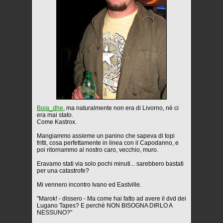
Boia_dhe
, ma naturalmente non era di Livorno, nè ci
era mai stato.
Come Kastrox.
Mangiammo assieme un panino che sapeva di topi
fritti, cosa perfettamente in linea con il Capodanno, e
poi ritornammo al nostro caro, vecchio, muro.
Eravamo stati via solo pochi minuti... sarebbero bastati
per una catastrofe?
Mi vennero incontro Ivano ed Eastville.
"Marok! - dissero - Ma come hai fatto ad avere il dvd dei
Lugano Tapes? E perché NON BISOGNA DIRLO A
NESSUNO?"