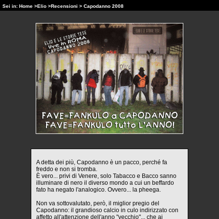
Sei in:
Home
>
Elio
>
Recensioni
> Capodanno 2008
A detta dei più, Capodanno è un pacco, perché fa
freddo e non si tromba.
È vero... privi di Venere, solo Tabacco e Bacco sanno
illuminare di nero il diverso mondo a cui un beffardo
fato ha negato l'analogico. Ovvero... la pheega.
Non va sottovalutato, però, il miglior pregio del
Capodanno: il grandioso calcio in culo indirizzato con
affetto all'attenzione dell'anno "vecchio"... che ai