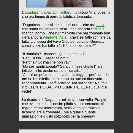
Dagarlass, Klàpač ed il sottoscritto
lasciò Milano, sentii
che era tempo di porre la fatidica domanda.
"Dagarlass... - dissi - te che sei nerd... che usi
Linux
...
che dormi col server in casa... che sbocchi codice e
scarichi porno... che l'ultima volta che hai trombato non
c'era ancora
Windows Vista
... che ti sei fatto schifare da
tutta la pheega del Fave Club per colpa di Grumo...
come cazzo hai fatto a farti fottere il dominio?"
"Il dominio? - rispose - Quale dominio?"
"Beh... il tuo... Dagarlas.org!"
"Perché? Cos'ha che non va?"
"Ma sei handicappato? Sarà un mese che te l'han
fottuto... ti ho anche scritto un'email..."
"Ah... è un po' che la posta non la leggo... però, ora che
me lo dici, effettivamente non ho ancora rinnovato
l'abbonamento... sarà scaduto! Ma sai cos'è? Nel mio
sito CI ENTRO DAL MIO COMPUTER... e su quello si
vede!"
La risposta di Dagarlass mi aveva sconvolto. Era più
che evidente che il nostro pilota stesse cercando di
regredire dall'informatica, nella vana speranza di
ricominciare a trombare... ma a quali e quante
umiliazioni è giusto sottoporsi per la pheega?