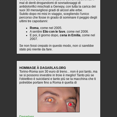
mal di denti drogandomi di sovradosaggi di
antidolorifici mischiati a Genepy, con tutta la carica dei
suoi 30 meravigliosi gradi di alcool alle erbe.
Subito dopo mi misi in viaggio, scegliendo l'unico
percorso che fosse in grado di sommare il peggio degli
ultimi tre capodanni:
Roma
, come nel 2005.
A sentire
Elio con le fave
, come nel 2006.
E poi, il giorno dopo,
cena in Emilia
, come nel
2007.
Se non fossi crepato in questo modo, non ci sarebbe
stato più niente da fare.
HOMMAGE À DAGARLAS.ORG
Torino-Roma son 30 euro di treno... non è poi tanto, ma
se si possono investire in troie è meglio! Tanto più se
l'obiettivo è suicidarsi e tanto più se la macchina che ti
potrebbe portare fino a Roma è quella di
Dagarlass
.