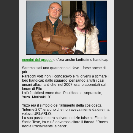
membri del gruppo
e c'era anche tantissimo handicap.
Saremo stati una quarantina di fave... forse anche di
più.
Parecchi volti non li conoscevo e mi divertii a stimare il
loro handicap dallo sguardo, pensando a tutti i casi
umani allucinanti che, nel 2007, erano approdati sul
forum di Elio.
I più fastidiosi erano due: PaulHood e, soprattutto,
Yuzo_Morisaki_91.
Yuzo era il simbolo del fallimento della cosiddetta
"Internet2.0": era uno che non aveva niente da dire ma
voleva URLARLO.
La sua passione era scrivere notizie false su Elio e le
Storie Tese, tra cui è doveroso citare il thread: "Rocco
lascia ufficialmente la band".