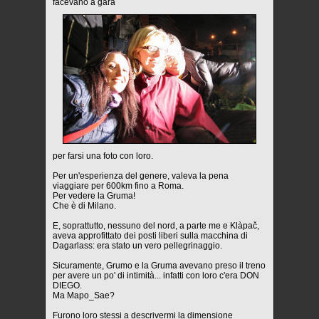
facevano a gara
per farsi una foto con loro.
Per un'esperienza del genere, valeva la pena
viaggiare per 600km fino a Roma.
Per vedere la Gruma!
Che è di Milano.
E, soprattutto, nessuno del nord, a parte me e Klàpač,
aveva approfittato dei posti liberi sulla macchina di
Dagarlass: era stato un vero pellegrinaggio.
Sicuramente, Grumo e la Gruma avevano preso il treno
per avere un po' di intimità... infatti con loro c'era DON
DIEGO.
Ma Mapo_Sae?
Furono loro stessi a descrivermi la dimensione