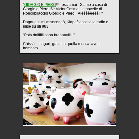
"
GIORGIO E PIERO
!!! - esclamai -
Siamo a casa di
Giorgio e Piero! Sir Victor Cosma! Le novelle di
Roncobilaccio! Giorgio e Piero!!! Alèèèèèèèè!!!"
Dagarlass mi assecondò, Klàpač accese la radio e
mise su gli 883.
"Pota daiiiiiii sono braaaaviiiii!"
Chissà... magari, grazie a quella mossa, avrei
trombato.