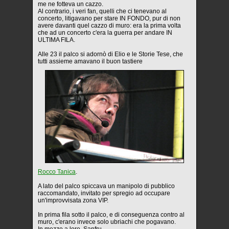
me ne fotteva un cazzo.
Al contrario, i veri fan, quelli che ci tenevano al
concerto, litigavano per stare IN FONDO, pur di non
avere davanti quel cazzo di muro: era la prima volta
che ad un concerto c'era la guerra per andare IN
ULTIMA FILA.
Alle 23 il palco si adornò di Elio e le Storie Tese, che
tutti assieme amavano il buon tastiere
Rocco Tanica
.
A lato del palco spiccava un manipolo di pubblico
raccomandato, invitato per spregio ad occupare
un'improvvisata zona VIP.
In prima fila sotto il palco, e di conseguenza contro al
muro, c'erano invece solo ubriachi che pogavano.