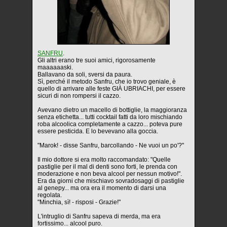
SANFRU
.
Gli altri erano tre suoi amici, rigorosamente
maaaaaaski.
Ballavano da soli, sversi da paura.
Sì, perché il metodo Sanfru, che io trovo geniale, è
quello di arrivare alle feste GIÀ UBRIACHI, per essere
sicuri di non rompersi il cazzo.
Avevano dietro un macello di bottiglie, la maggioranza
senza etichetta... tutti cocktail fatti da loro mischiando
roba alcoolica completamente a cazzo... poteva pure
essere pesticida. E lo bevevano alla goccia.
"Marok! - disse Sanfru, barcollando - Ne vuoi un po'?"
Il mio dottore si era molto raccomandato: "Quelle
pastiglie per il mal di denti sono forti, le prenda con
moderazione e non beva alcool per nessun motivo!".
Era da giorni che mischiavo sovradosaggi di pastiglie
al genepy... ma ora era il momento di darsi una
regolata.
"Minchia, sì! - risposi - Grazie!"
L'intruglio di Sanfru sapeva di merda, ma era
fortissimo... alcool puro.