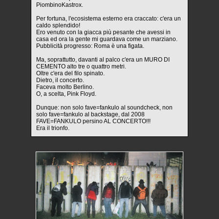
PiombinoKastrox.
Per fortuna, l'ecosistema esterno era craccato: c'era un
caldo splendido!
Ero venuto con la giacca più pesante che avessi in
casa ed ora la gente mi guardava come un marziano.
Pubblicità progresso: Roma è una figata.
Ma, soprattutto, davanti al palco c'era un MURO DI
CEMENTO alto tre o quattro metri.
Oltre c'era del filo spinato.
Dietro, il concerto.
Faceva molto Berlino.
O, a scelta, Pink Floyd.
Dunque: non solo fave=fankulo al soundcheck, non
solo fave=fankulo al backstage, dal 2008
FAVE=FANKULO persino AL CONCERTO!!!
Era il trionfo.