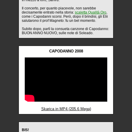
In mezzo a loro, Sanfru.
Il concerto, per quanto piacevole, non sarebbe
decisamente entrato nella storia:
scaletta Qualità Oro
,
come i Capodanni scorsi. Però, dopo il brindisi, gli Elii
salutarono il prof Magneto: fu un bel momento.
Subito dopo, partì la consueta canzone di Capodanno:
BUON ANNO NUOVO, sulle note di Soleado.
CAPODANNO 2008
Skarica in MP4 (205.6 Mega)
BIS!