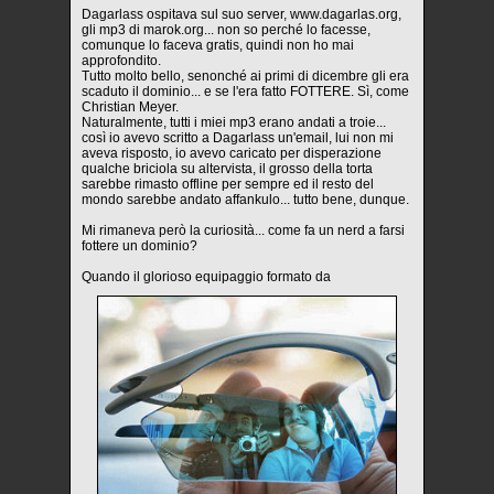
Dagarlass ospitava sul suo server, www.dagarlas.org,
gli mp3 di marok.org... non so perché lo facesse,
comunque lo faceva gratis, quindi non ho mai
approfondito.
Tutto molto bello, senonché ai primi di dicembre gli era
scaduto il dominio... e se l'era fatto FOTTERE. Sì, come
Christian Meyer.
Naturalmente, tutti i miei mp3 erano andati a troie...
così io avevo scritto a Dagarlass un'email, lui non mi
aveva risposto, io avevo caricato per disperazione
qualche briciola su altervista, il grosso della torta
sarebbe rimasto offline per sempre ed il resto del
mondo sarebbe andato affankulo... tutto bene, dunque.
Mi rimaneva però la curiosità... come fa un nerd a farsi
fottere un dominio?
Quando il glorioso equipaggio formato da