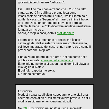
giovani piace chiamare "del cazzo".
Già... alla fine molti converranno che il 2007 ha fatto
cagare... però fin dall'inizio prometteva bene:
intossicazione alimentare il primo, live in Piombino a
aprile, le vacanze "bagnate" al mare... e infine il botto:
uno stronzo su un furgone decideva che bere, al
volante, fa bene... e l'otto dicembre inculava un'utilitaria
ferma a un incrocio.
Sopra, o meglio sotto, c'era il
prof Magneto
.
Ed ora, con l'aria impotente di chi sa che è tutto a
cazzo, gli dei dell'assistenza sanitaria confessavano,
col lieve imbarazzo del caso, di non capire se e come il
prof si sarebbe svegliato.
Il palazzo del potere, quel giorno, nel pio nome della
pubblica morale,
epurava Luttazzi dalla tv
.
E, nel pio nome della sfiga, un mal di denti allietava la
mia vigilia di Natale.
E quindi... capodanno soka.
O almeno sembrava...
LE ORIGINI
Modestia a parte, gli ultimi capodanni erano stati una
coerente escalation di fallimenti: avevo provato in tutti i
modi a suicidarmi e non c'ero mai riuscito.
Nel
2005
mi trovavo nel posto giusto al momento