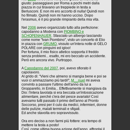
giusto: passeggiavo per Roma a pochi metri dalla
piazza in cui tiravano un treppiede in testa a
Berlusconi. E non mi ero accorto di nulla! Quindi non
ho filmato. Quindi non mi hanno ucciso. Dopo
l'erasmus, è il più grande rimpianto della mia vita.
Nel
2006
avevo organizzato tutto alla perfezione:
capodanno a Modena con
PIOMBINO e
SCHOPENHAUER
. Sfasciato un albergo lasciando
come nome "Ivan Piombino", visto un concerto di Elio
in piazza con
GRUMO
, vissuto un'intera notte di GELO
POLARE con pinguini ed igloo!
Per fortuna, il mio fisico atletico sopporta il freddo
senza problemi... esatto, mi ero beccato un accidente.
Però ero ancora vivo. Purtroppo.
A
Capodanno del 2007
, poi, avevo sfiorato il
capolavoro.
Al grido di: "Vieni che almeno si mangia bene e poi se
vuoi ci ammazziamo più tardi!",
M__nuel
mi aveva
convinto a passare l'ultimo dell'anno da lui a
Gropparello, in Emilia... Effettivamente si mangiava da
Dio: l'intera tavolata si era beccata un'intossicazione
alimentare, perché c'era del pesce avariato! Così
avevamo tutti passato il primo dell'anno al Pronto
Soccorso, presi per il culo da medici, infermieri, donne
delle pulizie, malati terminali e sfigati.
Ed anche stavolta ero sopravvissuto.
Ora ero deciso a non farmi più fottere: era tempo di
mettere la testa a posto!
Così, come ultima buona azione dell'anno, affrontai il