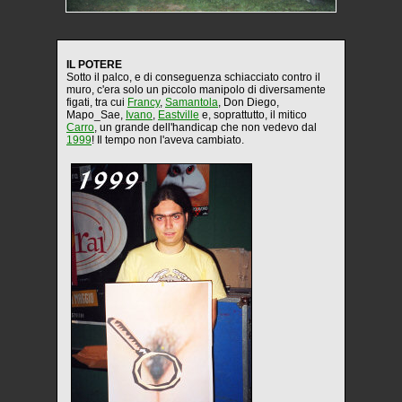
IL POTERE
Sotto il palco, e di conseguenza schiacciato contro il
muro, c'era solo un piccolo manipolo di diversamente
figati, tra cui
Francy
,
Samantola
, Don Diego,
Mapo_Sae,
Ivano
,
Eastville
e, soprattutto, il mitico
Carro
, un grande dell'handicap che non vedevo dal
1999
! Il tempo non l'aveva cambiato.