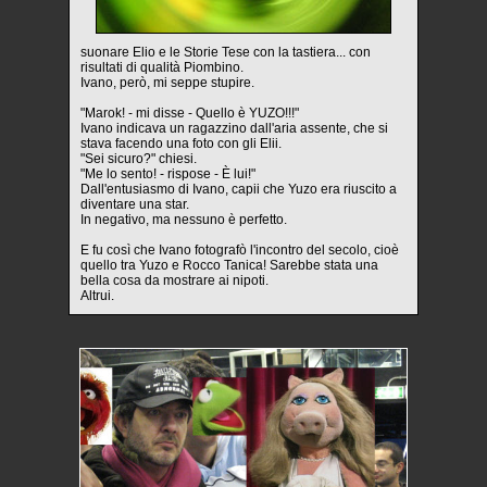
suonare Elio e le Storie Tese con la tastiera... con
risultati di qualità Piombino.
Ivano, però, mi seppe stupire.
"Marok! - mi disse - Quello è YUZO!!!"
Ivano indicava un ragazzino dall'aria assente, che si
stava facendo una foto con gli Elii.
"Sei sicuro?" chiesi.
"Me lo sento! - rispose - È lui!"
Dall'entusiasmo di Ivano, capii che Yuzo era riuscito a
diventare una star.
In negativo, ma nessuno è perfetto.
E fu così che Ivano fotografò l'incontro del secolo, cioè
quello tra Yuzo e Rocco Tanica! Sarebbe stata una
bella cosa da mostrare ai nipoti.
Altrui.