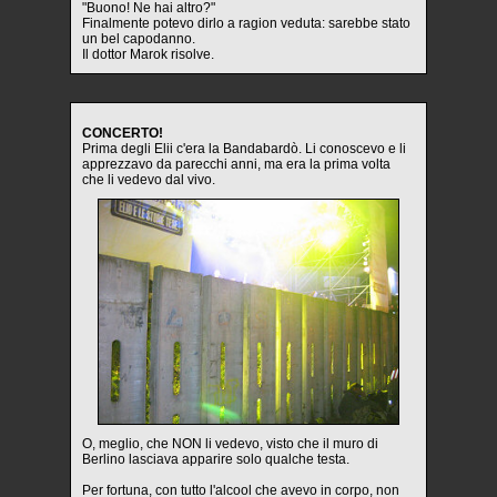
"Buono! Ne hai altro?"
Finalmente potevo dirlo a ragion veduta: sarebbe stato
un bel capodanno.
Il dottor Marok risolve.
CONCERTO!
Prima degli Elii c'era la Bandabardò. Li conoscevo e li
apprezzavo da parecchi anni, ma era la prima volta
che li vedevo dal vivo.
O, meglio, che NON li vedevo, visto che il muro di
Berlino lasciava apparire solo qualche testa.
Per fortuna, con tutto l'alcool che avevo in corpo, non