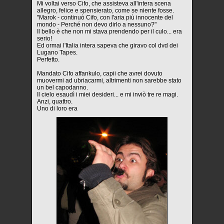
Mi voltai verso Cifo, che assisteva all'intera scena
allegro, felice e spensierato, come se niente fosse.
"Marok - continuò Cifo, con l'aria più innocente del
mondo - Perché non devo dirlo a nessuno?"
Il bello è che non mi stava prendendo per il culo... era
serio!
Ed ormai l'Italia intera sapeva che giravo col dvd dei
Lugano Tapes.
Perfetto.
Mandato Cifo affankulo, capii che avrei dovuto
muovermi ad ubriacarmi, altrimenti non sarebbe stato
un bel capodanno.
Il cielo esaudì i miei desideri... e mi inviò tre re magi.
Anzi, quattro.
Uno di loro era