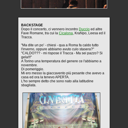
BACKSTAGE
Dopo il concerto, ci vennero incontro
Duccio
ed altre
Fave Romane, tra cui la
Cicalona
, KraNpo, Leesa ed il
Tracca.
"Ma dite un po' - chiesi - qua a Roma fa caldo tutto
l'inverno, oppure abbiamo avuto culo stasera?"
"CALDO??? - mi rispose il Tracca - Ma sei pazzo? Si
gela!!!"
A Torino una temperatura del genere ce l'abbiamo a
novembre.
Di pomeriggio.
Mi ero messo la giaccavento più pesante che avevo a
casa ed ora la tenevo APERTA.
L'ho sempre detto che sono nato alla latitudine
sbagliata.