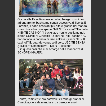
Grazie alle Fave Romane ed alla pheega, riuscimmo
ad entrare nel backstage senza eccessiva difficoltà. E
Lorenzo, il band assistant più alto e grosso del mondo,
ci accolse a braccia aperte: "NIENTE casino!" "Ho detto
NIENTE CASINO!" "Il backstage non lo gestiamo noi,
siamo OSPITI di Cinecittà. Quindi NIENTE casino!" "Ci
hanno fatto la cortesia di farvi entrare. Quindi NIENTE
casino!" "E, quando vengo a dirvelo, USCITE SENZA
STORIE!" "Dimenticavo... NIENTE casino!"
È in questi casi che ci si accorge della mancanza di
SCHOPENHAUER.
Dentro, l'ambiente era notevole: c'erano gli sfondi di
Cinecittà, c'era da mangiare, da bere, c'erano i