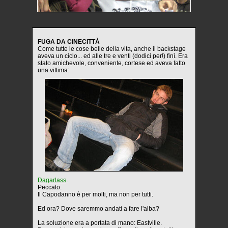
FUGA DA CINECITTÀ
Come tutte le cose belle della vita, anche il backstage
aveva un ciclo... ed alle tre e venti (dodici per!) finì. Era
stato amichevole, conveniente, cortese ed aveva fatto
una vittima:
Dagarlass
.
Peccato.
Il Capodanno è per molti, ma non per tutti.
Ed ora? Dove saremmo andati a fare l'alba?
La soluzione era a portata di mano: Eastville.