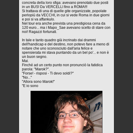
concreta della loro sfiga: avevano prenotato due posti
in un BUS! Da VERCELLI fino a ROMA!!!
Si trattava di una di quelle gite organizzate, popolate
perlopiù da VECCHI, in cui si vede Roma in due giorni
e poi si va affankulo.
Nel tour era anche prevista una prestigiosa cena da
120 euro... ma i Mapo_Sae avevano scelto di stare con
noi! Ragazzi fortunati.
In tale e tanto quadro già incrinato dai drammi
dell'handicap e del destino, non potevo fare a meno di
notare che uno sconosciuto dall'aria felice e
spensierata mi stava puntando da un bel po'... e non è
un buon segno.
Mai.
Finché ad un certo punto non pronunciò la fatidica
parola: "Marok?".
"Forse! - risposi - Ti devo soldi?"
"No..."
"Allora sono Marok!"
"E io sono