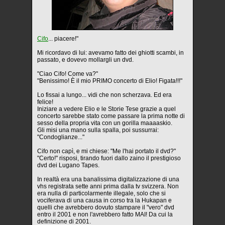
Cifo
... piacere!"
Mi ricordavo di lui: avevamo fatto dei ghiotti scambi, in
passato, e dovevo mollargli un dvd.
"Ciao Cifo! Come va?"
"Benissimo! È il mio PRIMO concerto di Elio! Figata!!!"
Lo fissai a lungo... vidi che non scherzava. Ed era
felice!
Iniziare a vedere Elio e le Storie Tese grazie a quel
concerto sarebbe stato come passare la prima notte di
sesso della propria vita con un gorilla maaaaskio.
Gli misi una mano sulla spalla, poi sussurrai:
"Condoglianze..."
Cifo non capì, e mi chiese: "Me l'hai portato il dvd?"
"Certo!" risposi, tirando fuori dallo zaino il prestigioso
dvd dei Lugano Tapes.
In realtà era una banalissima digitalizzazione di una
vhs registrata sette anni prima dalla tv svizzera. Non
era nulla di particolarmente illegale, solo che si
vociferava di una causa in corso tra la Hukapan e
quelli che avrebbero dovuto stampare il "vero" dvd
entro il 2001 e non l'avrebbero fatto MAI! Da cui la
definizione di 2001.