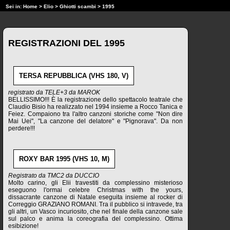
Sei in:
Home
>
Elio
>
Ghiotti scambi
> 1995
REGISTRAZIONI DEL 1995
TERSA REPUBBLICA (VHS 180, V)
registrato da TELE+3 da MAROK
BELLISSIMO!!! È la registrazione dello spettacolo teatrale che
Claudio Bisio ha realizzato nel 1994 insieme a Rocco Tanica e
Feiez. Compaiono tra l'altro canzoni storiche come "Non dire
Mai Uei", "La canzone del delatore" e "Pignorava". Da non
perdere!!!
ROXY BAR 1995 (VHS 10, M)
Registrato da TMC2 da DUCCIO
Molto carino, gli Elii travestiti da complessino misterioso
eseguono l'ormai celebre Christmas with the yours,
dissacrante canzone di Natale eseguita insieme al rocker di
Correggio GRAZIANO ROMANI. Tra il pubblico si intravede, tra
gli altri, un Vasco incuriosito, che nel finale della canzone sale
sul palco e anima la coreografia del complessino. Ottima
esibizione!