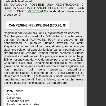
parte delle telefonate!!!
SE QUALCUNO POSSIEDE UNA REGISTRAZIONE DI
QUALITÀ ACCETTABILE ANCHE SOLO DELLA PARTE CON
LE TELEFONATE
MI SCRIVA
!!!!! e lo shpalmerò dove vorrà e
di cosa vorrà!
CAMPEGINE (RE) 29/7/1994 (2CD 90, G)
Registrato dal vivo da THE WOLF, digitalizzato da WIZARD
Gran bel pezzo di concerto, tra l'altro è l'unico che ho trovato
del tour 94, quel PLAYMOBIL TOUR che vedeva gli Elii
abbandonarsi al pubblico ludibrio travestiti da omini
Playmobil, con tanto di tutina rossa, elmetto giallo e tasto per
sfacimme celato nell'apposita feritoia. Vanta la partecipazione
straordinaria di Graziano Romani, l'ottimo cantante di Sunset
Boulevard e Christmas with the yours, e contiene pezzi che gli
Elii non eseguivano dal vivo da un bel po' di anni, come Zelig,
Catalogna, Ocio ocio, un'edizione particolare di Noi siamo i
giovani con i blue jeans e Nella vecchia azienda agricola, per
non parlare poi della presenza straordinaria
dell'indimenticabile "Si basano sui film", l'unica canzone il cui
titolo è anche il testo... :) Al termine di Sunset Boulevard c'è un
lunghissimo assolo di Faso e Meyer, sonorità che oserei
definire molto ma molto intense... da non perdere!
John Holmes
Ocio ocio
Cassonetto
Si basano sui film
Il vitello dai piedi di balsa