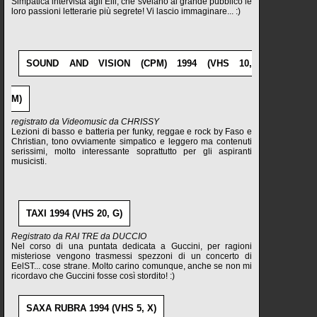
Simpatica intervista agli Elii, che svelano al grande pubblico le
loro passioni letterarie più segrete! Vi lascio immaginare... :)
SOUND AND VISION (CPM) 1994 (VHS 10,
M)
registrato da Videomusic da CHRISSY
Lezioni di basso e batteria per funky, reggae e rock by Faso e
Christian, tono ovviamente simpatico e leggero ma contenuti
serissimi, molto interessante soprattutto per gli aspiranti
musicisti.
TAXI 1994 (VHS 20, G)
Registrato da RAI TRE da DUCCIO
Nel corso di una puntata dedicata a Guccini, per ragioni
misteriose vengono trasmessi spezzoni di un concerto di
EelST... cose strane. Molto carino comunque, anche se non mi
ricordavo che Guccini fosse così stordito! :)
SAXA RUBRA 1994 (VHS 5, X)