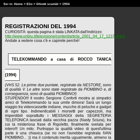
Sei in:
Home
>
Elio
>
Ghiotti scambi
> 1994
REGISTRAZIONI DEL 1994
CURIOSITÀ: questa pagina è stata LINKATA dall'indirizzo:
http://www.onblu.it/televisione/content/article_2001_04_17_1237.shtml
Andate a vedere cosa c'è e capirete perché!
TELEKOMMANDO a casa di ROCCO TANICA
(1994)
(VHS 52. Le prime due puntate, registrate da NESTORE, sono
di qualità V. Le altre sono state registrate da PIOMBINO e, di
conseguenza, sono di qualità PIOMBINO!)
STUPENDO!!! Il nostro Sergione Conforti mostra ai simpatici
amici di Telekommando la sua umile dimora! Sarà un lungo
viaggio tra videocassette indiane, mucche di peluche e gadget
di ogni tipo. Indimenticabili i morsetti per capezzoli, ma
imperdibili soprattutto i MESSAGGI della SEGRETERIA
TELEFONICA lasciati dalla vecchia pazza (Nasty Sciura), tra
cui la misteriosa frase di Rigoletto, finalmente svelata per
intero!!! Un mito. Purtroppo la qualità video di quest'ultima
parte è una chiavica (se no non l'avrebbe registrata IVAN
PIOMBINO... :)) ma il contenuto merita ugualmente, almeno la