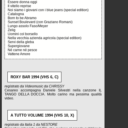
Essere donna oggi
Il vitello reprise
Noi siamo i giovani con i blue jeans (special edition)
Catalogna
Born to be Abramo
Sunset Boulevard (con Graziano Romani)
Lungo assolo Faso/Meyer
Zelig
Uomini col borsello
Nella vecchia azienda agricola (special edition)
Servi della gleba
Supergiovane
Né carne né pesce
Vattene Amore
ROXY BAR 1994 (VHS 6, C)
registrato da Videomusic da CHRISSY
Cesareo accompagna Daniele Silvestri nella canzone IL
TANGO DELLA DOCCIA. Molto carino ma pessima qualità
video.
A TUTTO VOLUME 1994 (VHS 10, X)
registrato da Italia 1 da NESTORE