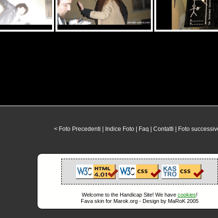
< Foto Precedenti
|
Indice Foto
|
Faq
|
Contatti
|
Foto successiv
Welcome to the Handicap Site! We have
cookies
!
Fava skin for Marok.org - Design by MaRoK 2005