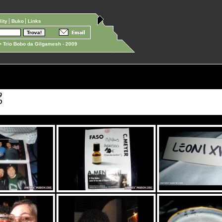
ility
Buko
Links
 Trio Bobo da Gilgamesh - 2009
9
O