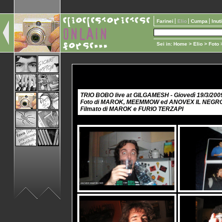
Farinei
Elio
Cumpa
Inut
Sei in:
Home
>
Elio
>
Foto
>
TRIO BOBO live at GILGAMESH - Giovedì 19/3/200
Foto di MAROK, MEEMMOW ed ANOVEX IL NEGR
Filmato di MAROK e FURIO TERZAPI