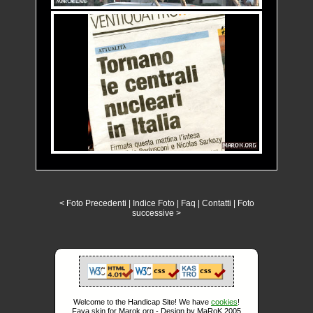
< Foto Precedenti
|
Indice Foto
|
Faq
|
Contatti
|
Foto
successive >
Welcome to the Handicap Site! We have
cookies
!
Fava skin for Marok.org - Design by MaRoK 2005