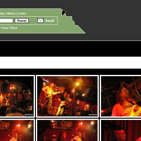
ility
Buko
Links
 Four Tiles