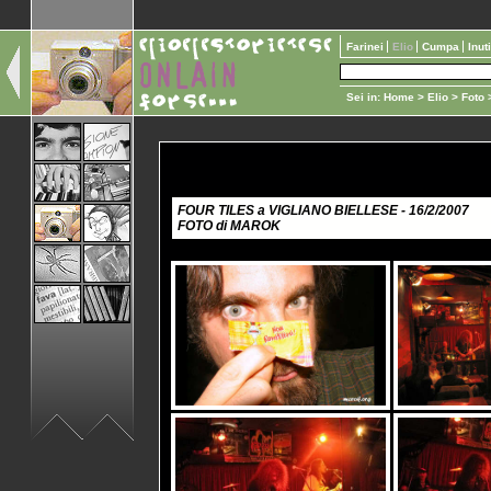
Farinei
Elio
Cumpa
Inut
Sei in:
Home
>
Elio
>
Foto
>
FOUR TILES a VIGLIANO BIELLESE - 16/2/2007
FOTO di MAROK