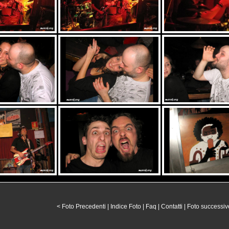
< Foto Precedenti
|
Indice Foto
|
Faq
|
Contatti
|
Foto successiv