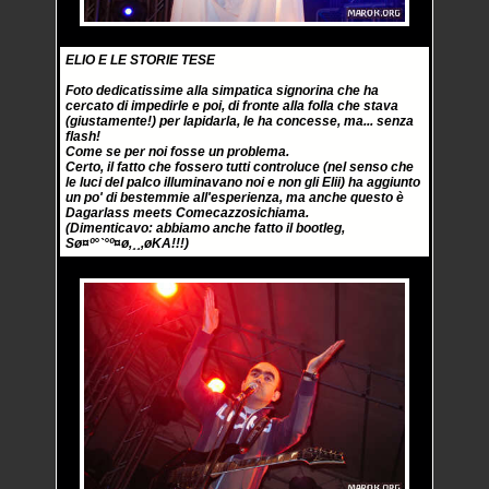
ELIO E LE STORIE TESE
Foto dedicatissime alla simpatica signorina che ha
cercato di impedirle e poi, di fronte alla folla che stava
(giustamente!) per lapidarla, le ha concesse, ma... senza
flash!
Come se per noi fosse un problema.
Certo, il fatto che fossero tutti controluce (nel senso che
le luci del palco illuminavano noi e non gli Elii) ha aggiunto
un po' di bestemmie all'esperienza, ma anche questo è
Dagarlass meets Comecazzosichiama.
(Dimenticavo: abbiamo anche fatto il bootleg,
Sø¤º°`°º¤ø,¸¸,øKA!!!)