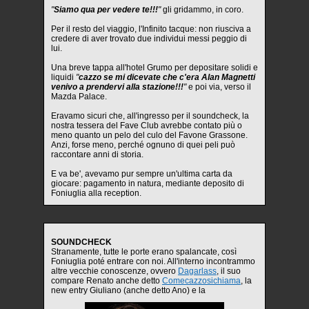
"
Siamo qua per vedere te!!!
"
gli gridammo, in coro.
Per il resto del viaggio, l'Infinito tacque: non riusciva a
credere di aver trovato due individui messi peggio di
lui.
Una breve tappa all'hotel Grumo per depositare solidi e
liquidi
"
cazzo se mi dicevate che c'era Alan Magnetti
venivo a prendervi alla stazione!!!
"
e poi via, verso il
Mazda Palace.
Eravamo sicuri che, all'ingresso per il soundcheck, la
nostra tessera del Fave Club avrebbe contato più o
meno quanto un pelo del culo del Favone Grassone.
Anzi, forse meno, perché ognuno di quei peli può
raccontare anni di storia.
E va be', avevamo pur sempre un'ultima carta da
giocare: pagamento in natura, mediante deposito di
Foniuglia alla reception.
SOUNDCHECK
Stranamente, tutte le porte erano spalancate, così
Foniuglia poté entrare con noi. All'interno incontrammo
altre vecchie conoscenze, ovvero
Dagarlass
, il suo
compare Renato anche detto
Comecazzosichiama
, la
new entry Giuliano (anche detto Ano) e la