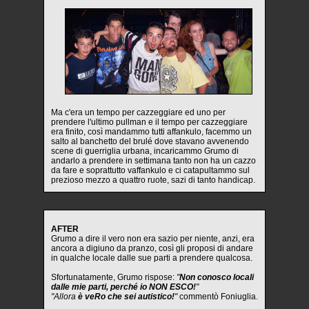
Ma c'era un tempo per cazzeggiare ed uno per
prendere l'ultimo pullman e il tempo per cazzeggiare
era finito, così mandammo tutti affankulo, facemmo un
salto al banchetto del brulé dove stavano avvenendo
scene di guerriglia urbana, incaricammo Grumo di
andarlo a prendere in settimana tanto non ha un cazzo
da fare e soprattutto vaffankulo e ci catapultammo sul
prezioso mezzo a quattro ruote, sazi di tanto handicap.
AFTER
Grumo a dire il vero non era sazio per niente, anzi, era
ancora a digiuno da pranzo, così gli proposi di andare
in qualche locale dalle sue parti a prendere qualcosa.
Sfortunatamente, Grumo rispose:
"
Non conosco locali
dalle mie parti, perché io NON ESCO!
"
"Allora
è veRo che sei autistico!
"
commentò Foniuglia.