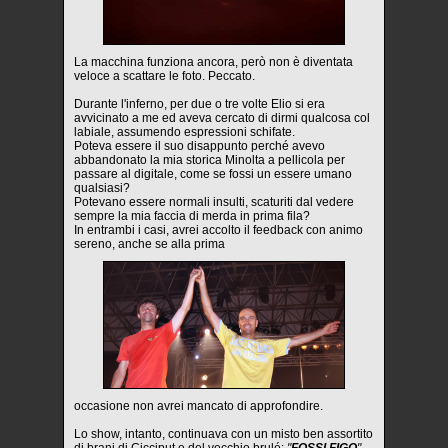
La macchina funziona ancora, però non è diventata
veloce a scattare le foto. Peccato.
Durante l'inferno, per due o tre volte Elio si era
avvicinato a me ed aveva cercato di dirmi qualcosa col
labiale, assumendo espressioni schifate.
Poteva essere il suo disappunto perché avevo
abbandonato la mia storica Minolta a pellicola per
passare al digitale, come se fossi un essere umano
qualsiasi?
Potevano essere normali insulti, scaturiti dal vedere
sempre la mia faccia di merda in prima fila?
In entrambi i casi, avrei accolto il feedback con animo
sereno, anche se alla prima
occasione non avrei mancato di approfondire.
Lo show, intanto, continuava con un misto ben assortito