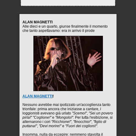
ALAN MAGNETTI
Alle dieci e un quarto, giunse finalmente il momento
che tanto aspettavamo: era in arrivo il prode
ALAN MAGNETTI
!
Nessuno avrebbe mai ipotizzato un'accoglienza tanto
trionfale: prima ancora che iniziasse a cantare, i
loggionisti avevano già urlato
"Scemo!"
,
"Sei un povero
pirla!"
"Coglione!"
e
"Mongolo!"
. Per tutta l'esibizione, si
alternarono i cori
"Ricchione!"
,
"finocchio!"
,
"figlio di
puttana!"
,
"Devi morire!"
e
"Fuori dei coglioni!"
.
Insomma, nulla da eccepire: nemmeno stavolta il