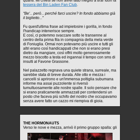
quanti. Mi chiesi se non avrei fatto meglio a tirar fuori la
tessera del Bin Laden Fan Club
.
"Be'... però... perché farci uscire? In fondo abbiamo già
il biglietto..."
Fu quest'ultima frase ad impietosire i gorilla, in fondo
l'handicap intenerisce sempre.
E così, ci potemmo svaccare sotto le transenne al
centro della prima fila in compagnia della mela verde
di Foniuglia. Ormai non potevamo più uscire e tutti gli
altri erano così handicappati che non si erano presi
dietro da mangiare, così offrii molto generosamente
mezzo biscotto a testa ed ingannai il tempo con sms di
insulti al Favone Grassone.
Nel palazzetto regnava una quiete strana, surreale, ma
sarebbe stata di breve durata. Alle otto e mezza i
cancelli si aprirono e un'immensa poltiglia subumana
informe ma assai puzzolente si riversò
tumultuosamente alle nostre spalle. Il solo pensare che
si erano praticamente ammazzati per contendersi un
posto che faceva più schifo del nostro che occupavamo
senza avere fatto un cazzo mi riempiva di gioia.
THE HORMONAUTS
Verso le nove e mezza, arrivò il primo gruppo spalla: gli