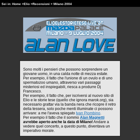
Sei in:
Home
>
Elio
>
Recensioni
> Milano 2004
Sono molti i pensieri che possono sorprendere un
giovane uomo, in una calda notte di mezza estate.
Per esempio, il fatto che l'unione di un ovulo e di uno
spermatozoo umano, attraverso vari passaggi
misteriosi ed inspiegabili, riesca a produrre Dj
Francesco.
Per esempio, il fatto che, per iscriversi al nuovo sito di
Elio e le storie tese (quello che ignora marok.org), sia
necessario grattar via la banda nera che ricopre il retro
della tessera, solo poche menti illuminate ci possono
arrivare: a me l'aveva spiegato
Ivan Piombino
.
Per esempio il fatto che il sommo
Alan Magnetti
avrebbe aperto anche la data di Milano!
Andare a
vedere quel concerto, a questo punto, diventava un
imperativo morale.