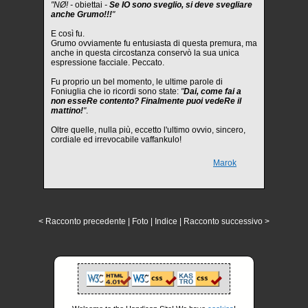
"NØ! -
obiettai
-
Se IO sono sveglio, si deve svegliare
anche Grumo!!!
"
E così fu.
Grumo ovviamente fu entusiasta di questa premura, ma
anche in questa circostanza conservò la sua unica
espressione facciale. Peccato.
Fu proprio un bel momento, le ultime parole di
Foniuglia che io ricordi sono state:
"
Dai, come fai a
non esseRe contento? Finalmente puoi vedeRe il
mattino!
"
.
Oltre quelle, nulla più, eccetto l'ultimo ovvio, sincero,
cordiale ed irrevocabile vaffankulo!
Marok
< Racconto precedente
|
Foto
|
Indice
|
Racconto successivo >