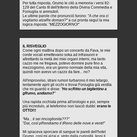
Per tutta risposta, Grumo le citò a memoria i versi 82-
129 del Canto III dell'Inferno della Divina Commedia e
Foniuglia si ammutolì.
Le ultime parole che pronunciò furono:
"A che ora ci
vogliamo alzaRe domani?"
a cui pronta seguì la mia
logica risposta:
"MEZZOGIORNO!"
IL RISVEGLIO
Come ogni mattina dopo un concerto da Fava, le mie
corde vocali emettevano soka ad infrasuoni e
altrettanto la metà dei miei organi interni, ma tanto
cazzo me ne fregava, potevo dormire pure fino a
mezzogiorno, era un giorno normale della mia vita,
quindi non avevo un cazzo da fare... no?
All'improvviso, strani rumori turbarono il mio letargo,
lentamente aprii gli occhi e trovai Foniuglia già vestita
che mi guardò e disse:
"
Ho scRitto un bigliettino a
gRumo, andiamo?
"
Una rapida occhiata prima all'orologio e poi, sempre
più incredulo, al telefonino non lasciò dubbi:
erano le
OTTO!!!
"Ma... ti sei rincoglionita???"
"Dai, così pRendiamo il tReno delle nove e venti!"
Mi spiaceva sporcare di sangue le pareti dell'hotel
Grumo, così mi alzai e, vinto dalla curiosità, lessi il