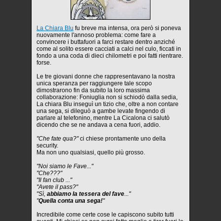
La Chiara Blu
fu breve ma intensa, ora però si poneva
nuovamente l'annoso problema: come fare a
convincere i buttafuori a farci restare dentro anziché
come al solito essere cacciati a calci nel culo, ficcati in
fondo a una coda di dieci chilometri e poi fatti rientrare.
forse.
Le tre giovani donne che rappresentavano la nostra
unica speranza per raggiungere tale scopo
dimostrarono fin da subito la loro massima
collaborazione: Foniuglia non si schiodò dalla sedia,
La chiara Blu inseguì un tizio che, oltre a non contare
una sega, si dileguò a gambe levate fingendo di
parlare al telefonino, mentre La Cicalona ci salutò
dicendo che se ne andava a cena fuori, addio.
"Che fate qua?"
ci chiese prontamente uno della
security.
Ma non uno qualsiasi, quello più grosso.
"Noi siamo le Fave..."
"Che???"
"Il fan club ..."
"Avete il pass?"
"Sì,
abbiamo la tessera del fave
..."
"
Quella conta una sega!
"
Incredibile come certe cose le capiscono subito tutti