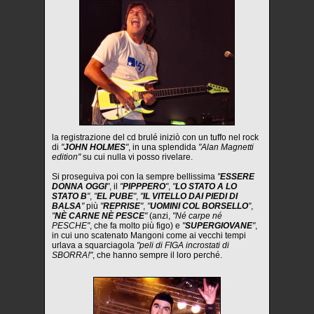
la registrazione del cd brulé iniziò con un tuffo nel rock
di
"
JOHN HOLMES
"
, in una splendida
"Alan Magnetti
edition"
su cui nulla vi posso rivelare.
Si proseguiva poi con la sempre bellissima
"
ESSERE
DONNA OGGI
"
, il
"
PIPPPERO
"
,
"
LO STATO A LO
STATO B
"
,
"
EL PUBE
"
,
"
IL VITELLO DAI PIEDI DI
BALSA
"
più
"
REPRISE
"
,
"
UOMINI COL BORSELLO
"
,
"
NÈ CARNE NÈ PESCE
"
(anzi,
"Né carpe né
PESCHE"
, che fa molto più figo) e
"
SUPERGIOVANE
"
,
in cui uno scatenato Mangoni come ai vecchi tempi
urlava a squarciagola
"peli di FIGA incrostati di
SBORRA!"
, che hanno sempre il loro perché.