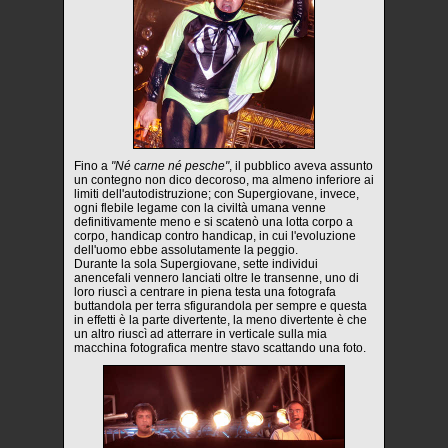
Fino a
"Né carne né pesche"
, il pubblico aveva assunto
un contegno non dico decoroso, ma almeno inferiore ai
limiti dell'autodistruzione; con Supergiovane, invece,
ogni flebile legame con la civiltà umana venne
definitivamente meno e si scatenò una lotta corpo a
corpo, handicap contro handicap, in cui l'evoluzione
dell'uomo ebbe assolutamente la peggio.
Durante la sola Supergiovane, sette individui
anencefali vennero lanciati oltre le transenne, uno di
loro riuscì a centrare in piena testa una fotografa
buttandola per terra sfigurandola per sempre e questa
in effetti è la parte divertente, la meno divertente è che
un altro riuscì ad atterrare in verticale sulla mia
macchina fotografica mentre stavo scattando una foto.