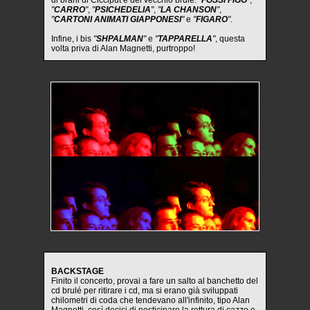
di brani di Cicciput e del vecchio brulé:
"
FOSSI FIGO
"
,
"
CARRO
"
,
"
PSICHEDELIA
"
,
"
LA CHANSON
"
,
"
CARTONI ANIMATI GIAPPONESI
"
e
"
FIGARO
"
.
Infine, i bis
"
SHPALMAN
"
e
"
TAPPARELLA
"
, questa
volta priva di Alan Magnetti, purtroppo!
BACKSTAGE
Finito il concerto, provai a fare un salto al banchetto del
cd brulé per ritirare i cd, ma si erano già sviluppati
chilometri di coda che tendevano all'infinito, tipo Alan
Magnetti, così decisi di posticipare la rottura di cazzo e