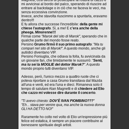
mi avvicinai al bordo del palco, sperando di riuscire ad
entrare al backstage o in ciò che ne faceva le veci, ma
senza eccessiva convinzione.
Invece, anche stavolta riuscimmo a spuntarla, eravamo
dentro!!!
E fu allora che successe l'incredibile:
della gente mi
chiese l'autografo
. Sì, a me! E
c'era anche della
pheega. Minorenne!!!
Firmai come
"Marok del sito di Marok"
, sperando che in
qualche parte del mondo fosse reato.
Persino
Grumo firmò il suo primo autografo
:
"Ma tu
compari nel sito di Marok!"
. A questo mondo, anche gli
autistici diventano VIP.
Persino Foniuglia, che odiava la folla, fu avvicinata da
un giovane fan, che timidamente le sussurrò:
"
Senti,
ma tu sei la MOGLIE del dottor Marok?
"
. A questo
mondo proprio tutti diventano VIP.
Adesso, però, l'unico mezzo a quattro ruote che ci
poteva riportare a casa Grumo transitava dal Mazda
all'una e venti, ed era l'una e dieci. Rimaneva solo il
tempo di salutare Alan Magnetti e di
chiedere ad Elio
che cazzo mi volesse dire durante il concerto
.
"Ti avevo chiesto:
DOV'È IVAN PIOMBINO???
"
"Eh... stava per venire qua, ma anche la nuova donna
GLI HA DETTO NO!"
Raramente ho colto nel volto di Elio un'espressione più
felice ed estatica, è sempre un piacere contribuire al
benessere spirituale degli artisti.