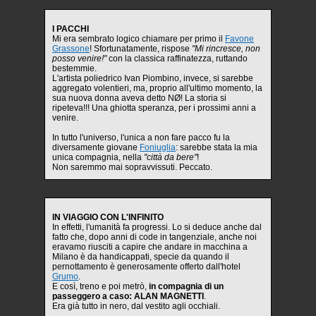
I PACCHI
Mi era sembrato logico chiamare per primo il
Favone
Grassone
! Sfortunatamente, rispose
"Mi rincresce, non
posso venire!"
con la classica raffinatezza, ruttando
bestemmie.
L'artista poliedrico Ivan Piombino, invece, si sarebbe
aggregato volentieri, ma, proprio all'ultimo momento, la
sua nuova donna aveva detto NØ! La storia si
ripeteva!!! Una ghiotta speranza, per i prossimi anni a
venire.
In tutto l'universo, l'unica a non fare pacco fu la
diversamente giovane
Foniuglia
: sarebbe stata la mia
unica compagnia, nella
"città da bere"
!
Non saremmo mai sopravvissuti. Peccato.
IN VIAGGIO CON L'INFINITO
In effetti, l'umanità fa progressi. Lo si deduce anche dal
fatto che, dopo anni di code in tangenziale, anche noi
eravamo riusciti a capire che andare in macchina a
Milano è da handicappati, specie da quando il
pernottamento è generosamente offerto dall'hotel
Grumo
.
E così, treno e poi metrò,
in compagnia di un
passeggero a caso: ALAN MAGNETTI
.
Era già tutto in nero, dal vestito agli occhiali.