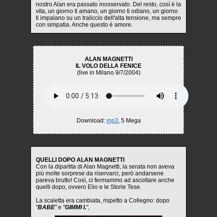
nostro Alan era passato inosservato. Del resto, così è la
vita, un giorno ti amano, un giorno ti odiano, un giorno
ti impalano su un traliccio dell'alta tensione, ma sempre
con simpatia. Anche questo è amore.
ALAN MAGNETTI
IL VOLO DELLA FENICE
(live in Milano 9/7/2004)
Download:
mp3
, 5 Mega
QUELLI DOPO ALAN MAGNETTI
Con la dipartita di Alan Magnetti, la serata non aveva
più molte sorprese da riservarci, però andarsene
pareva brutto! Così, ci fermammo ad ascoltare anche
quelli dopo, ovvero Elio e le Storie Tese.
La scaletta era cambiata, rispetto a Collegno: dopo
"
BABE
"
e
"
GIMMI I.
"
,