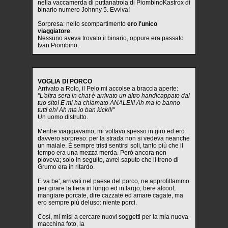
nella vaccamerda di puttanatroia di PiombinoKastrox di
binario numero Johnny 5. Evviva!
Sorpresa: nello scompartimento
ero l'unico
viaggiatore
.
Nessuno aveva trovato il binario, oppure era passato
Ivan Piombino.
VOGLIA DI PORCO
Arrivato a Rolo, il Pelo mi accolse a braccia aperte:
"L'altra sera in chat è arrivato un altro handicappato dal
tuo sito! E mi ha chiamato ANALE!!! Ah ma io banno
tutti eh! Ah ma io ban kick!!!"
Un uomo distrutto.
Mentre viaggiavamo, mi voltavo spesso in giro ed ero
davvero sorpreso: per la strada non si vedeva neanche
un maiale. È sempre tristi sentirsi soli, tanto più che il
tempo era una mezza merda. Però ancora non
pioveva; solo in seguito, avrei saputo che il treno di
Grumo era in ritardo.
E va be', arrivati nel paese del porco, ne approfittammo
per girare la fiera in lungo ed in largo, bere alcool,
mangiare porcate, dire cazzate ed amare cagate, ma
ero sempre più deluso: niente porci.
Così, mi misi a cercare nuovi soggetti per la mia nuova
macchina foto, la