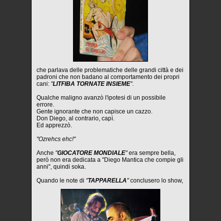
che parlava delle problematiche delle grandi città e dei
padroni che non badano al comportamento dei propri
cani:
"
LITFIBA TORNATE INSIEME
"
.
Qualche maligno avanzò l'ipotesi di un possibile
errore.
Gente ignorante che non capisce un cazzo.
Don Diego, al contrario, capì.
Ed apprezzò.
"Ozrehcs ehc!"
Anche
"
GIOCATORE MONDIALE
"
era sempre bella,
però non era dedicata a "Diego Mantica che compie gli
anni", quindi soka.
Quando le note di
"
TAPPARELLA
"
conclusero lo show,