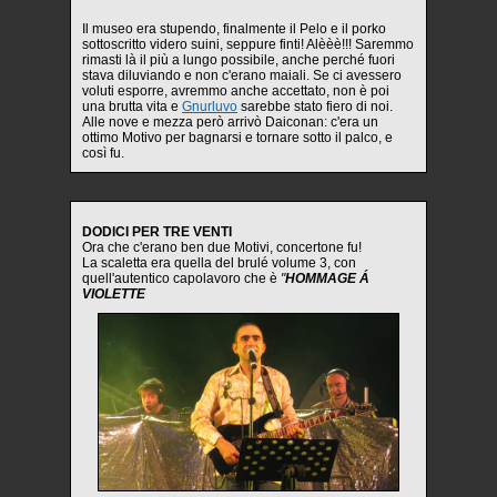
Il museo era stupendo, finalmente il Pelo e il porko
sottoscritto videro suini, seppure finti! Alèèè!!! Saremmo
rimasti là il più a lungo possibile, anche perché fuori
stava diluviando e non c'erano maiali. Se ci avessero
voluti esporre, avremmo anche accettato, non è poi
una brutta vita e
Gnurluvo
sarebbe stato fiero di noi.
Alle nove e mezza però arrivò Daiconan: c'era un
ottimo Motivo per bagnarsi e tornare sotto il palco, e
così fu.
DODICI PER TRE VENTI
Ora che c'erano ben due Motivi, concertone fu!
La scaletta era quella del brulé volume 3, con
quell'autentico capolavoro che è
"
HOMMAGE Á
VIOLETTE