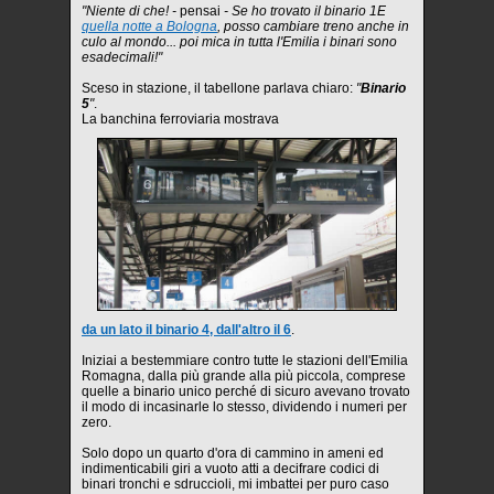
"Niente di che! -
pensai
- Se ho trovato il binario 1E
quella notte a Bologna
, posso cambiare treno anche in
culo al mondo... poi mica in tutta l'Emilia i binari sono
esadecimali!"
Sceso in stazione, il tabellone parlava chiaro:
"
Binario
5
"
.
La banchina ferroviaria mostrava
da un lato il binario 4, dall'altro il 6
.
Iniziai a bestemmiare contro tutte le stazioni dell'Emilia
Romagna, dalla più grande alla più piccola, comprese
quelle a binario unico perché di sicuro avevano trovato
il modo di incasinarle lo stesso, dividendo i numeri per
zero.
Solo dopo un quarto d'ora di cammino in ameni ed
indimenticabili giri a vuoto atti a decifrare codici di
binari tronchi e sdruccioli, mi imbattei per puro caso