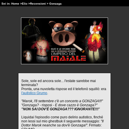
Sei in:
Home
>
Elio
>
Recensioni
> Gonzaga
Sole, sole ed ancora sole... l'estate sarebbe mai
terminata?
Pronta, una nuvoletta rispose ed il telefonò squillò: era
l'autistico Grumo
.
"Marok, l'8 settembre c'è un concerto a GONZAGA!!!"
"Gonzaga? -
risposi
- E dove cazzo è Gonzaga?"
"NON SAI DOV'È GONZAGA??? IGNORANTE!!!
"
Liquidai l'episodio come puro delirio autistico, finché
non lessi sul mio ghestbuk il seguente messaggio:
"Il
Dottor Marok neanche sa dov'è Gonzaga!"
. Firmato: