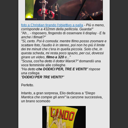
foto a Christian tirando l'obiettivo a palla
- Più o meno,
corrisponde a 432mm della pellicola. Guarda!"
"Ah... -
risposero, fingendo di osservare il display
- E fa
anche i filmati?"
"Sì, certo. Poi è comoda: mentre filmo posso zoomare e
scattare foto, l'audio è in stereo, poi non ho più il limite
dei tre minuti che c'era in quella piccola. Solo che, in
questa scheda, mi resta poco spazio, per cui, dovessi
girare un video,
filmo a 320
e..."
"Scusa, cos'ha detto il dottor Marok?"
domandò una
voce femminile alle colleghe.
"Ha detto
che DODICI PER, TRE E VENTI!
" rispose
una collega.
"
DODICI PER TRE VENTI?
"
Perfetto.
Intanto, a gran sorpresa, Elio dedicava a
"Diego
Mantica che compie gli anni"
la canzone successiva,
un brano scomodo