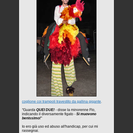
coglione coi trampoli travestito da gallina gigante
.
"Guarda
QUEI DUE!
-
disse la minorenne Flo,
indicando il diversamente figato
-
Si muovono
benissimo!
"
Io ero già uso ed abuso all'handicap, per cui mi
rassegnai.