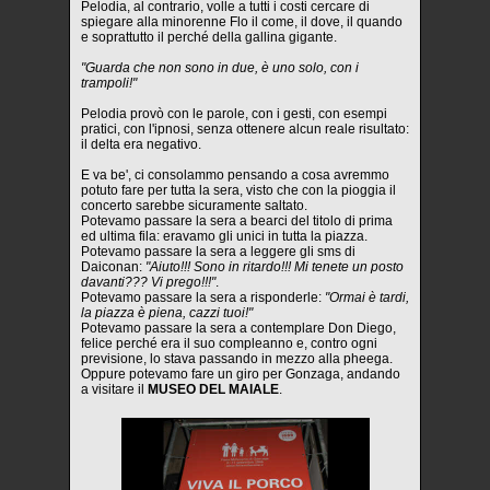
Pelodia, al contrario, volle a tutti i costi cercare di
spiegare alla minorenne Flo il come, il dove, il quando
e soprattutto il perché della gallina gigante.
"Guarda che non sono in due, è uno solo, con i
trampoli!"
Pelodia provò con le parole, con i gesti, con esempi
pratici, con l'ipnosi, senza ottenere alcun reale risultato:
il delta era negativo.
E va be', ci consolammo pensando a cosa avremmo
potuto fare per tutta la sera, visto che con la pioggia il
concerto sarebbe sicuramente saltato.
Potevamo passare la sera a bearci del titolo di prima
ed ultima fila: eravamo gli unici in tutta la piazza.
Potevamo passare la sera a leggere gli sms di
Daiconan:
"Aiuto!!! Sono in ritardo!!! Mi tenete un posto
davanti??? Vi prego!!!"
.
Potevamo passare la sera a risponderle:
"Ormai è tardi,
la piazza è piena, cazzi tuoi!"
Potevamo passare la sera a contemplare Don Diego,
felice perché era il suo compleanno e, contro ogni
previsione, lo stava passando in mezzo alla pheega.
Oppure potevamo fare un giro per Gonzaga, andando
a visitare il
MUSEO DEL MAIALE
.