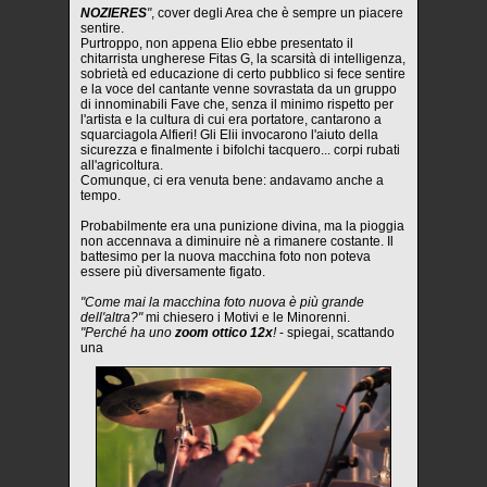
NOZIERES
"
, cover degli Area che è sempre un piacere
sentire.
Purtroppo, non appena Elio ebbe presentato il
chitarrista ungherese Fitas G, la scarsità di intelligenza,
sobrietà ed educazione di certo pubblico si fece sentire
e la voce del cantante venne sovrastata da un gruppo
di innominabili Fave che, senza il minimo rispetto per
l'artista e la cultura di cui era portatore, cantarono a
squarciagola Alfieri! Gli Elii invocarono l'aiuto della
sicurezza e finalmente i bifolchi tacquero... corpi rubati
all'agricoltura.
Comunque, ci era venuta bene: andavamo anche a
tempo.
Probabilmente era una punizione divina, ma la pioggia
non accennava a diminuire nè a rimanere costante. Il
battesimo per la nuova macchina foto non poteva
essere più diversamente figato.
"Come mai la macchina foto nuova è più grande
dell'altra?"
mi chiesero i Motivi e le Minorenni.
"Perché ha uno
zoom ottico 12x
!
- spiegai, scattando
una