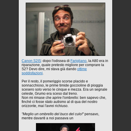
Canon S2IS
: dopo l'odissea di
Farigliano
, la A80 era in
riparazione, quale pretesto migliore per comprare la
S2? Devo dire, mi stava già dando
ottime
soddisfazioni
.
Per il resto, il pomeriggio scorse placido e
sonnacchioso, le prime timide goccioline di pioggia
scesero solo verso le cinque e mezza. Era un segnale
celeste, Grumo era sceso dal treno.
Non mi rimase che aprire l'ombrello: ben sapevo che,
finché ci fosse stato autismo al di qua del nostro
orizzonte, mai l'avrei richiuso.
"Meglio un ombrello del buco del culo!"
pensavo,
mentre davanti a noi passava un