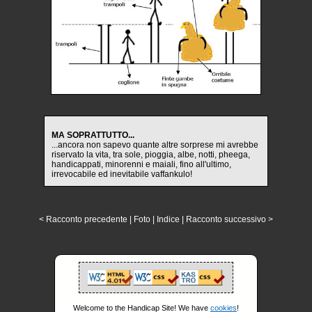
MA SOPRATTUTTO...
...ancora non sapevo quante altre sorprese mi avrebbe
riservato la vita, tra sole, pioggia, albe, notti, pheega,
handicappati, minorenni e maiali, fino all'ultimo,
irrevocabile ed inevitabile vaffankulo!
< Racconto precedente
|
Foto
|
Indice
|
Racconto successivo >
Welcome to the Handicap Site! We have
cookies
!