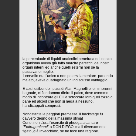
la percentuale di liquidi analcolici penetrata nel nostro
organismo aveva già fatto marcire parecchi dei nostri
organi interni ed anche quelli esterni non se la
passavano meglio.
Il cervello era l'unico a non potersi lamentare: partendo
malato, aveva guadagnato un indiscusso vantaggio.
E così, esibendo i pass di Alan Magnetti e le minorenni
bagnate, ci fiondammo dietro il palco, dove avemmo
modo di incontrare gli Elii e scroccare loro quel tozzo di
pane ed alcool che non si nega a nessuno,
handicappati compresi.
Nonostante le peggiori premesse, il backstage fu
davvero degno della massima stima!
Certo, non c'era l'esercito di pheega a cantare
"Etairuguaitnat!"
a DON DIEGO, ma il diversamente
figato, già invecchiato, se ne fece una ragione.