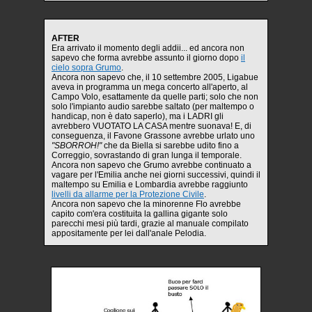
AFTER
Era arrivato il momento degli addii... ed ancora non
sapevo che forma avrebbe assunto il giorno dopo
il
cielo sopra Grumo
.
Ancora non sapevo che, il 10 settembre 2005, Ligabue
aveva in programma un mega concerto all'aperto, al
Campo Volo, esattamente da quelle parti; solo che non
solo l'impianto audio sarebbe saltato (per maltempo o
handicap, non è dato saperlo), ma i LADRI gli
avrebbero VUOTATO LA CASA mentre suonava! E, di
conseguenza, il Favone Grassone avrebbe urlato uno
"SBORROH!"
che da Biella si sarebbe udito fino a
Correggio, sovrastando di gran lunga il temporale.
Ancora non sapevo che Grumo avrebbe continuato a
vagare per l'Emilia anche nei giorni successivi, quindi il
maltempo su Emilia e Lombardia avrebbe raggiunto
livelli da allarme per la Protezione Civile
.
Ancora non sapevo che la minorenne Flo avrebbe
capito com'era costituita la gallina gigante solo
parecchi mesi più tardi, grazie al manuale compilato
appositamente per lei dall'anale Pelodia.