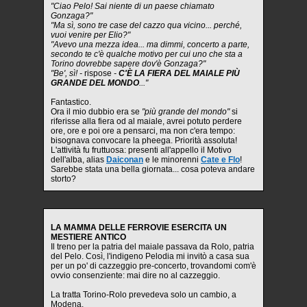
"Ciao Pelo! Sai niente di un paese chiamato
Gonzaga?"
"Ma sì, sono tre case del cazzo qua vicino... perché,
vuoi venire per Elio?"
"Avevo una mezza idea... ma dimmi, concerto a parte,
secondo te c'è qualche motivo per cui uno che sta a
Torino dovrebbe sapere dov'è Gonzaga?"
"Be', sì! -
rispose
-
C'È LA FIERA DEL MAIALE PIÙ
GRANDE DEL MONDO
..."
Fantastico.
Ora il mio dubbio era se
"più grande del mondo"
si
riferisse alla fiera od al maiale, avrei potuto perdere
ore, ore e poi ore a pensarci, ma non c'era tempo:
bisognava convocare la pheega. Priorità assoluta!
L'attività fu fruttuosa: presenti all'appello il Motivo
dell'alba, alias
Daiconan
e le minorenni
Cate e Flo
!
Sarebbe stata una bella giornata... cosa poteva andare
storto?
LA MAMMA DELLE FERROVIE ESERCITA UN
MESTIERE ANTICO
Il treno per la patria del maiale passava da Rolo, patria
del Pelo. Così, l'indigeno Pelodia mi invitò a casa sua
per un po' di cazzeggio pre-concerto, trovandomi com'è
ovvio consenziente: mai dire no al cazzeggio.
La tratta Torino-Rolo prevedeva solo un cambio, a
Modena.