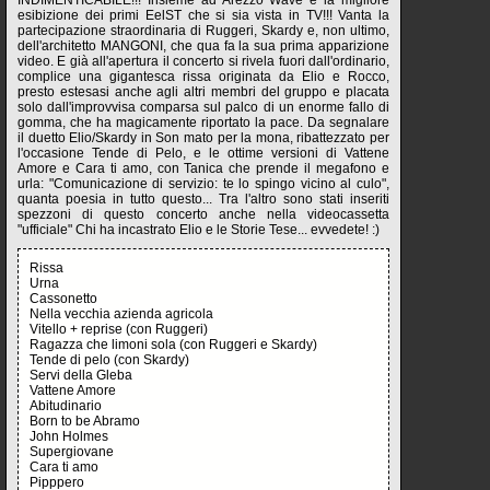
INDIMENTICABILE!!! Insieme ad Arezzo Wave è la migliore
esibizione dei primi EelST che si sia vista in TV!!! Vanta la
partecipazione straordinaria di Ruggeri, Skardy e, non ultimo,
dell'architetto MANGONI, che qua fa la sua prima apparizione
video. E già all'apertura il concerto si rivela fuori dall'ordinario,
complice una gigantesca rissa originata da Elio e Rocco,
presto estesasi anche agli altri membri del gruppo e placata
solo dall'improvvisa comparsa sul palco di un enorme fallo di
gomma, che ha magicamente riportato la pace. Da segnalare
il duetto Elio/Skardy in Son mato per la mona, ribattezzato per
l'occasione Tende di Pelo, e le ottime versioni di Vattene
Amore e Cara ti amo, con Tanica che prende il megafono e
urla: "Comunicazione di servizio: te lo spingo vicino al culo",
quanta poesia in tutto questo... Tra l'altro sono stati inseriti
spezzoni di questo concerto anche nella videocassetta
"ufficiale" Chi ha incastrato Elio e le Storie Tese... evvedete! :)
Rissa
Urna
Cassonetto
Nella vecchia azienda agricola
Vitello + reprise (con Ruggeri)
Ragazza che limoni sola (con Ruggeri e Skardy)
Tende di pelo (con Skardy)
Servi della Gleba
Vattene Amore
Abitudinario
Born to be Abramo
John Holmes
Supergiovane
Cara ti amo
Pipppero