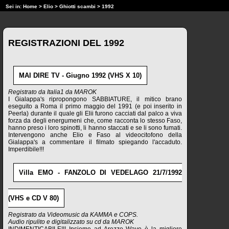
Sei in:
Home
>
Elio
>
Ghiotti scambi
> 1992
REGISTRAZIONI DEL 1992
MAI DIRE TV - Giugno 1992 (VHS X 10)
Registrato da Italia1 da MAROK
I Gialappa's ripropongono SABBIATURE, il mitico brano
eseguito a Roma il primo maggio del 1991 (e poi inserito in
Peerla) durante il quale gli Elii furono cacciati dal palco a viva
forza da degli energumeni che, come racconta lo stesso Faso,
hanno preso i loro spinotti, li hanno staccati e se li sono fumati.
Intervengono anche Elio e Faso al videocitofono della
Gialappa's a commentare il filmato spiegando l'accaduto.
Imperdibile!!!
Villa EMO - FANZOLO DI VEDELAGO 21/7/1992
(VHS e CD V 80)
Registrato da Videomusic da KAMMA e COPS.
Audio ripulito e digitalizzato su cd da MAROK