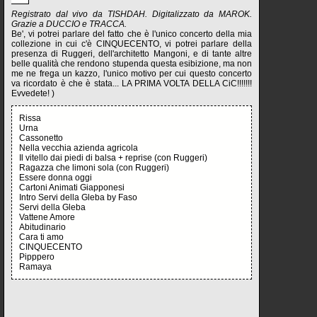
Registrato dal vivo da TISHDAH. Digitalizzato da MAROK.
Grazie a DUCCIO e TRACCA.
Be', vi potrei parlare del fatto che è l'unico concerto della mia
collezione in cui c'è CINQUECENTO, vi potrei parlare della
presenza di Ruggeri, dell'architetto Mangoni, e di tante altre
belle qualità che rendono stupenda questa esibizione, ma non
me ne frega un kazzo, l'unico motivo per cui questo concerto
va ricordato è che è stata... LA PRIMA VOLTA DELLA CiC!!!!!!!
Evvedete! )
Rissa
Urna
Cassonetto
Nella vecchia azienda agricola
Il vitello dai piedi di balsa + reprise (con Ruggeri)
Ragazza che limoni sola (con Ruggeri)
Essere donna oggi
Cartoni Animati Giapponesi
Intro Servi della Gleba by Faso
Servi della Gleba
Vattene Amore
Abitudinario
Cara ti amo
CINQUECENTO
Pipppero
Ramaya