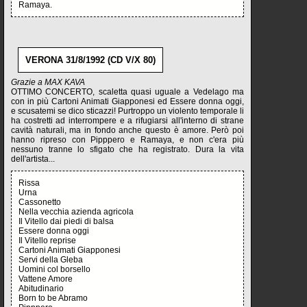
Ramaya.
VERONA 31/8/1992 (CD V/X 80)
Grazie a MAX KAVA
OTTIMO CONCERTO, scaletta quasi uguale a Vedelago ma
con in più Cartoni Animati Giapponesi ed Essere donna oggi,
e scusatemi se dico sticazzi! Purtroppo un violento temporale li
ha costretti ad interrompere e a rifugiarsi all'interno di strane
cavità naturali, ma in fondo anche questo è amore. Però poi
hanno ripreso con Pipppero e Ramaya, e non c'era più
nessuno tranne lo sfigato che ha registrato. Dura la vita
dell'artista...
Rissa
Urna
Cassonetto
Nella vecchia azienda agricola
Il Vitello dai piedi di balsa
Essere donna oggi
Il Vitello reprise
Cartoni Animati Giapponesi
Servi della Gleba
Uomini col borsello
Vattene Amore
Abitudinario
Born to be Abramo