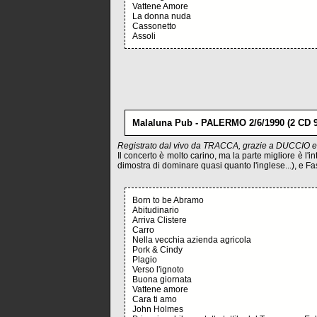
Vattene Amore
La donna nuda
Cassonetto
Assoli
Malaluna Pub - PALERMO 2/6/1990 (2 CD 9
Registrato dal vivo da TRACCA, grazie a DUCCIO
Il concerto è molto carino, ma la parte migliore è l'
dimostra di dominare quasi quanto l'inglese...), e Faso
Born to be Abramo
Abitudinario
Arriva Clistere
Carro
Nella vecchia azienda agricola
Pork & Cindy
Plagio
Verso l'ignoto
Buona giornata
Vattene amore
Cara ti amo
John Holmes