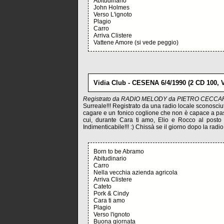
Abitudinario
John Holmes
Verso L'ignoto
Plagio
Carro
Arriva Clistere
Vattene Amore (si vede peggio)
Vidia Club - CESENA 6/4/1990 (2 CD 100, 
Registrato da RADIO MELODY da PIETRO CECCA
Surreale!!! Registrato da una radio locale sconosciu
cagare e un fonico coglione che non è capace a pass
cui, durante Cara ti amo, Elio e Rocco al posto 
Indimenticabile!!! :) Chissà se il giorno dopo la radi
Born to be Abramo
Abitudinario
Carro
Nella vecchia azienda agricola
Arriva Clistere
Cateto
Pork & Cindy
Cara ti amo
Plagio
Verso l'ignoto
Buona giornata