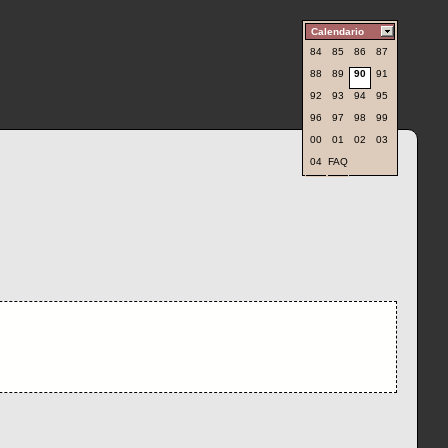
Calendario
84
85
86
87
88
89
90
91
92
93
94
95
96
97
98
99
00
01
02
03
04
FAQ