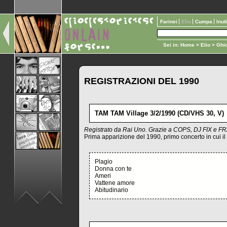
Farinei
Elio
Cumpa
Inut
Sei in:
Home
>
Elio
>
Ghio
REGISTRAZIONI DEL 1990
TAM TAM Village 3/2/1990 (CD/VHS 30, V)
Registrato da Rai Uno. Grazie a COPS, DJ FIX 
Prima apparizione del 1990, primo concerto in cui i
Plagio
Donna con te
Ameri
Vattene amore
Abitudinario