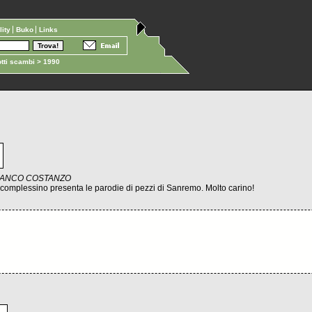
ility
Buko
Links
tti scambi
> 1990
e FRANCO COSTANZO
l complessino presenta le parodie di pezzi di Sanremo. Molto carino!