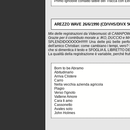
Primo ignobile contatto tattile del Tracca con
AREZZO WAVE 26/6/1990 (CD/VHS/DIVX 56,
Mix delle registrazioni da Videomusic di CAMA
Grazie per il contributo morale a: IKO, DUCCIO e 
SPLENDIDOOOOOH!!!!!!! Una delle più belle perform
dell'amico Christian: come cambiano i tempi, vero? Se
che si dimentica il testo e SFOGLIA IL LIBRETTO D
La qualità della registrazione è variabile, perché frut
Born to be Abramo
Abitudinario
Arriva Clistere
Carro
Nella vecchia azienda agricola
Plagio
Verso l'ignoto
Vattene Amore
Cara ti amo
Cassonetto
Avates solo
John Holmes