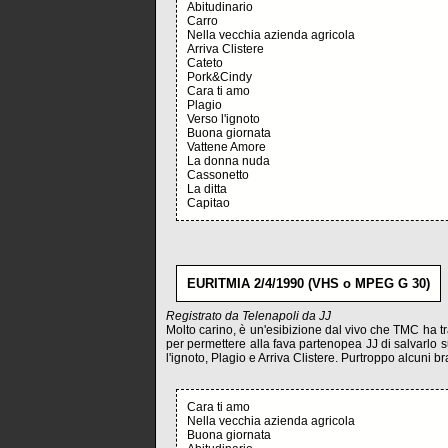
Abitudinario
Carro
Nella vecchia azienda agricola
Arriva Clistere
Cateto
Pork&Cindy
Cara ti amo
Plagio
Verso l'ignoto
Buona giornata
Vattene Amore
La donna nuda
Cassonetto
La ditta
Capitao
EURITMIA 2/4/1990 (VHS o MPEG G 30)
Registrato da Telenapoli da JJ
Molto carino, è un'esibizione dal vivo che TMC ha t
per permettere alla fava partenopea JJ di salvarlo su
l'ignoto, Plagio e Arriva Clistere. Purtroppo alcuni
Cara ti amo
Nella vecchia azienda agricola
Buona giornata