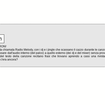
V)
RONI
ta chiamata Radio Melody, con i dj e i jingle che scassano il cazzo durante le canzo
are dall'audio interno (del palco) a quello esterno (dei dj e del mixer) senza pr
del testo della canzone recitano frasi che trovano aprendo a caso una rivista 
o c'era ancora?