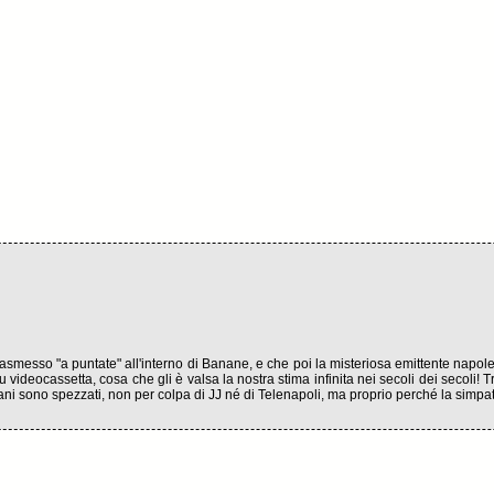
rasmesso "a puntate" all'interno di Banane, e che poi la misteriosa emittente napol
 videocassetta, cosa che gli è valsa la nostra stima infinita nei secoli dei secoli! 
 brani sono spezzati, non per colpa di JJ né di Telenapoli, ma proprio perché la sim