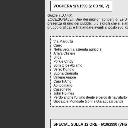
VOGHERA 9/7/1990 (2 CD 90, V)
Grazie a DJ FIX
ECCEZIONALE!!! Uno dei migliori concerti di EelST c
presenza di uno dei pubblici più storditi che si sian
gruppo di sfigati e li fa andare avanti al posto suo, 
Via Margutta
Carro
Nella vecchia azienda agricola
Arriva Clistere
Silos
Pork e Cindy
Born to be Abramo
Verso l'ignoto
Buona Giornata
Vattene Amore
Cara ti Amo
Abitudinario
Cassonetto
John Holmes
Perdo anche l'ultimo dente e cerco di riavvitarl
Giocatore Mondiale (con la Gialappa's band)
SPECIAL SULLA 12 ORE - 6/10/1990 (VHS