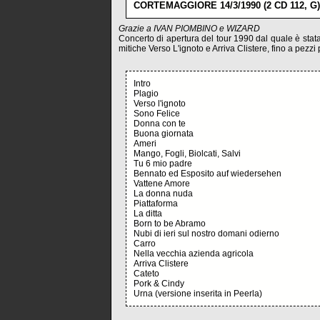
CORTEMAGGIORE 14/3/1990 (2 CD 112, G)
Grazie a IVAN PIOMBINO e WIZARD
Concerto di apertura del tour 1990 dal quale è stata
mitiche Verso L'ignoto e Arriva Clistere, fino a pez
Intro
Plagio
Verso l'ignoto
Sono Felice
Donna con te
Buona giornata
Ameri
Mango, Fogli, Biolcati, Salvi
Tu 6 mio padre
Bennato ed Esposito auf wiedersehen
Vattene Amore
La donna nuda
Piattaforma
La ditta
Born to be Abramo
Nubi di ieri sul nostro domani odierno
Carro
Nella vecchia azienda agricola
Arriva Clistere
Cateto
Pork & Cindy
Urna (versione inserita in Peerla)