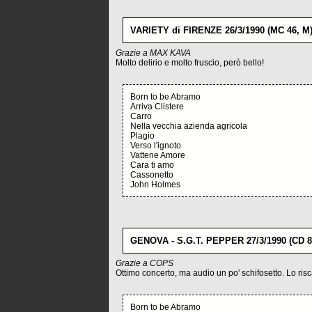
VARIETY di FIRENZE 26/3/1990 (MC 46, M
Grazie a MAX KAVA
Molto delirio e molto fruscio, però bello!
Born to be Abramo
Arriva Clistere
Carro
Nella vecchia azienda agricola
Plagio
Verso l'ignoto
Vattene Amore
Cara ti amo
Cassonetto
John Holmes
GENOVA - S.G.T. PEPPER 27/3/1990 (CD 8
Grazie a COPS
Ottimo concerto, ma audio un po' schifosetto. Lo ri
Born to be Abramo