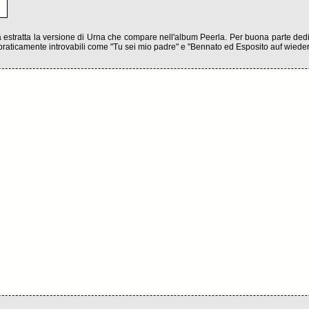
 estratta la versione di Urna che compare nell'album Peerla. Per buona parte dedicat
zi praticamente introvabili come "Tu sei mio padre" e "Bennato ed Esposito auf wiede