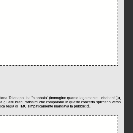
etana Telenapoli ha "blobbato" (immagino quanto legalmente... eheheh! :))),
Tra gli altri brani rarissimi che compaiono in questo concerto spiccano Verso
patica regia di TMC simpaticamente mandava la pubblicità.