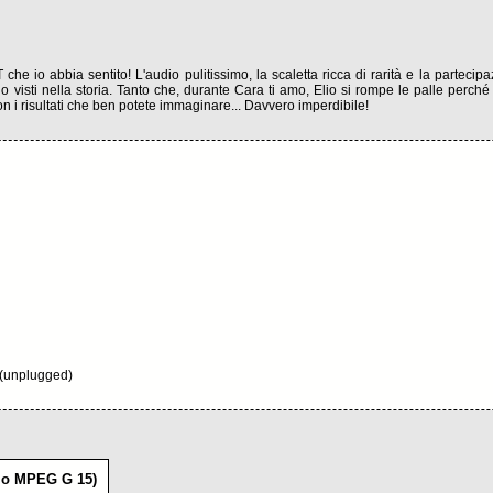
he io abbia sentito! L'audio pulitissimo, la scaletta ricca di rarità e la partecip
o visti nella storia. Tanto che, durante Cara ti amo, Elio si rompe le palle perché d
con i risultati che ben potete immaginare... Davvero imperdibile!
o (unplugged)
 o MPEG G 15)