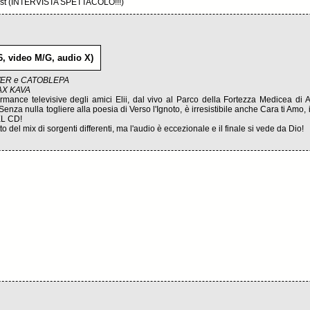
 Eelst (INTERVISTA SPETTACOLO!!!)
 video M/G, audio X)
POWER e CATOBLEPA
MAX KAVA
ance televisive degli amici Elii, dal vivo al Parco della Fortezza Medicea di A
nza nulla togliere alla poesia di Verso l'Ignoto, è irresistibile anche Cara ti Amo, i
EL CD!
to del mix di sorgenti differenti, ma l'audio è eccezionale e il finale si vede da Dio!