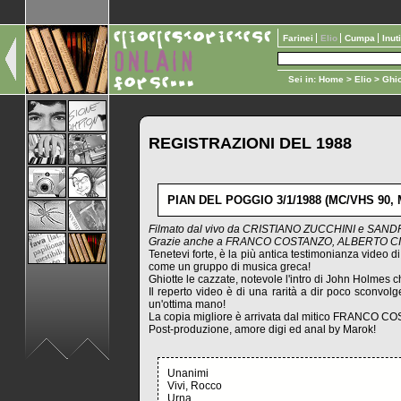
Farinei
Elio
Cumpa
Inut
Sei in:
Home
>
Elio
>
Ghio
REGISTRAZIONI DEL 1988
PIAN DEL POGGIO 3/1/1988 (MC/VHS 90, 
Filmato dal vivo da CRISTIANO ZUCCHINI e SA
Grazie anche a FRANCO COSTANZO, ALBERTO CI
Tenetevi forte, è la più antica testimonianza video d
come un gruppo di musica greca!
Ghiotte le cazzate, notevole l'intro di John Holmes ch
Il reperto video è di una rarità a dir poco sconvo
un'ottima mano!
La copia migliore è arrivata dal mitico FRANCO COS
Post-produzione, amore digi ed anal by Marok!
Unanimi
Vivi, Rocco
Urna