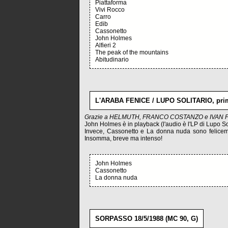
Piattaforma
Vivi Rocco
Carro
Edib
Cassonetto
John Holmes
Alfieri 2
The peak of the mountains
Abitudinario
L'ARABA FENICE / LUPO SOLITARIO, prim
Grazie a HELMUTH, FRANCO COSTANZO e IVAN 
John Holmes è in playback (l'audio è l'LP di Lupo Sol
Invece, Cassonetto e La donna nuda sono felicemen
Insomma, breve ma intenso!
John Holmes
Cassonetto
La donna nuda
SORPASSO 18/5/1988 (MC 90, G)