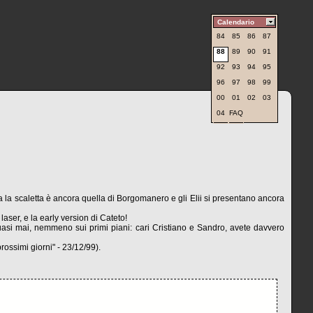
Calendario
84
85
86
87
88
89
90
91
92
93
94
95
96
97
98
99
00
01
02
03
04
FAQ
 ma la scaletta è ancora quella di Borgomanero e gli Elii si presentano ancora
aser, e la early version di Cateto!
uasi mai, nemmeno sui primi piani: cari Cristiano e Sandro, avete davvero
ossimi giorni" - 23/12/99).