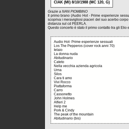
CIAK (MI) 8/10/1988 (MC 120, G)
Grazie a IVAN PIOMBINO
Il primo brano (Audio Hot - Prime esperienze sessua
scopriva i meravigliosi piaceri del suo acerbo corpo 
distanza sul cd PEERLA.
Questo concerto è stato il primo contatto tra gli Elio 
Audio Hot- Prime esperienze sessuali
Los The Pepperos (cover rock anni 70)
Ielaio
La donna nuda
Abitudinario
Cateto
Nella vecchia azienda agricola
Urna
Silos
Cara ti amo
Vivi Rocco
Piattaforma
Carro
Cassonetto
John Holmes
Alfieri 2
Help me
Pork & Cindy
The peak of the mountain
Abitudinario (bis)