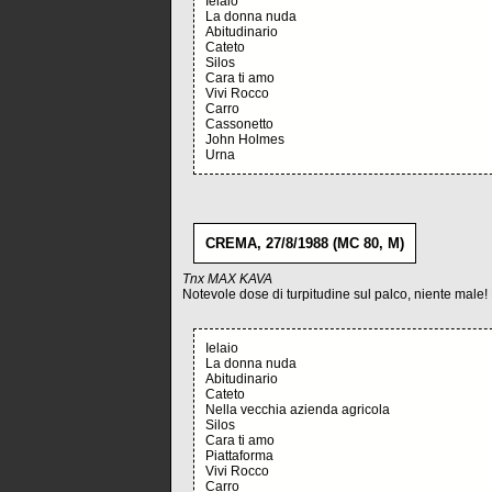
Ielaio
La donna nuda
Abitudinario
Cateto
Silos
Cara ti amo
Vivi Rocco
Carro
Cassonetto
John Holmes
Urna
CREMA, 27/8/1988 (MC 80, M)
Tnx MAX KAVA
Notevole dose di turpitudine sul palco, niente male!
Ielaio
La donna nuda
Abitudinario
Cateto
Nella vecchia azienda agricola
Silos
Cara ti amo
Piattaforma
Vivi Rocco
Carro