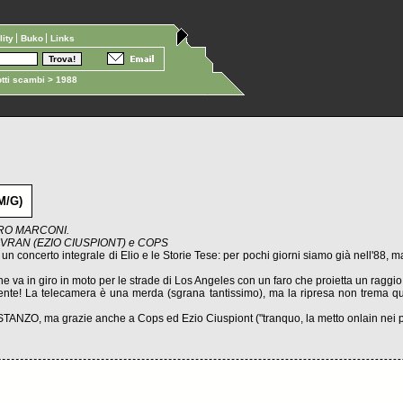
ility
Buko
Links
tti scambi
> 1988
M/G)
NDRO MARCONI.
VRAN (EZIO CIUSPIONT) e COPS
i un concerto integrale di Elio e le Storie Tese: per pochi giorni siamo già nell'88,
e va in giro in moto per le strade di Los Angeles con un faro che proietta un raggio l
lgente! La telecamera è una merda (sgrana tantissimo), ma la ripresa non trema q
TANZO, ma grazie anche a Cops ed Ezio Ciuspiont ("tranquo, la metto onlain nei pr