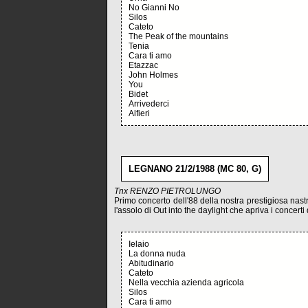
No Gianni No
Silos
Cateto
The Peak of the mountains
Tenia
Cara ti amo
Etazzac
John Holmes
You
Bidet
Arrivederci
Alfieri
LEGNANO 21/2/1988 (MC 80, G)
Tnx RENZO PIETROLUNGO
Primo concerto dell'88 della nostra prestigiosa nastro
l'assolo di Out into the daylight che apriva i concerti
Ielaio
La donna nuda
Abitudinario
Cateto
Nella vecchia azienda agricola
Silos
Cara ti amo