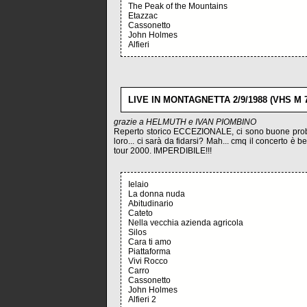
The Peak of the Mountains
Etazzac
Cassonetto
John Holmes
Alfieri
LIVE IN MONTAGNETTA 2/9/1988 (VHS M 7
grazie a HELMUTH e IVAN PIOMBINO
Reperto storico ECCEZIONALE, ci sono buone probab
loro... ci sarà da fidarsi? Mah... cmq il concerto è b
tour 2000. IMPERDIBILE!!!
Ielaio
La donna nuda
Abitudinario
Cateto
Nella vecchia azienda agricola
Silos
Cara ti amo
Piattaforma
Vivi Rocco
Carro
Cassonetto
John Holmes
Alfieri 2