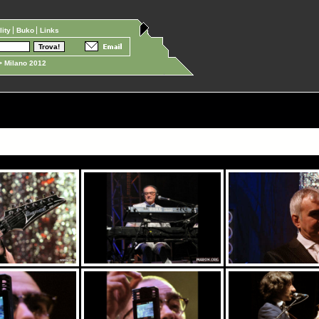
ility
Buko
Links
 Milano 2012